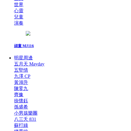
世界
心靈
兒童
演奏
頑童 MJ116
明星周邊
五月天 Mayday
五堅情
九澤 CP
黃鴻升
陳零九
齊豫
徐懷鈺
孫盛希
小男孩樂團
八三夭 831
蘇打綠