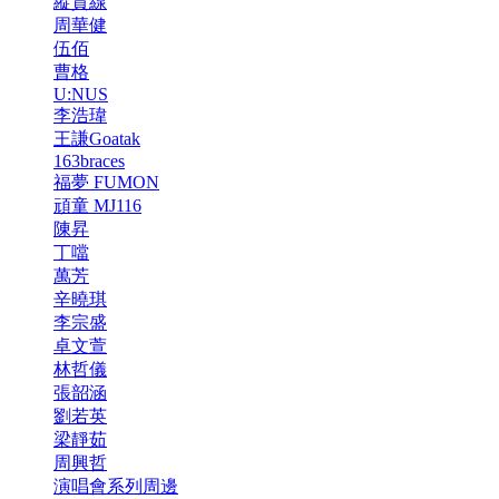
縱貫線
周華健
伍佰
曹格
U:NUS
李浩瑋
王謙Goatak
163braces
福夢 FUMON
頑童 MJ116
陳昇
丁噹
萬芳
辛曉琪
李宗盛
卓文萱
林哲儀
張韶涵
劉若英
梁靜茹
周興哲
演唱會系列周邊