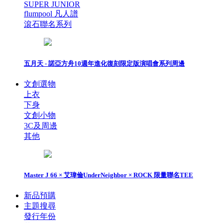
SUPER JUNIOR
flumpool 凡人譜
滾石聯名系列
五月天 - 諾亞方舟10週年進化復刻限定版演唱會系列周邊
文創選物
上衣
下身
文創小物
3C及周邊
其他
Master J 66 × 艾瑋倫UnderNeighbor × ROCK 限量聯名TEE
新品預購
主題搜尋
發行年份