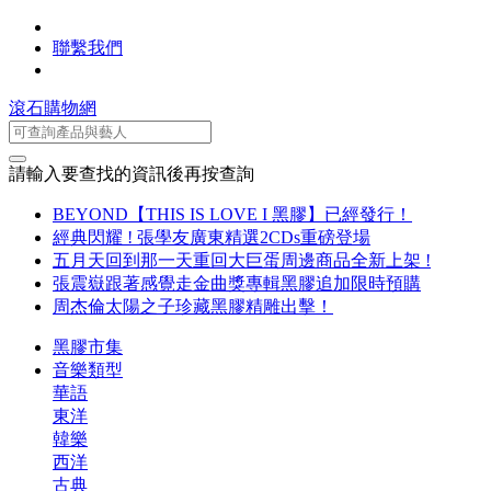
聯繫我們
滾石購物網
請輸入要查找的資訊後再按查詢
BEYOND【THIS IS LOVE I 黑膠】已經發行！
經典閃耀 ! 張學友廣東精選2CDs重磅登場
五月天回到那一天重回大巨蛋周邊商品全新上架 !
張震嶽跟著感覺走金曲獎專輯黑膠追加限時預購
周杰倫太陽之子珍藏黑膠精雕出擊！
黑膠市集
音樂類型
華語
東洋
韓樂
西洋
古典