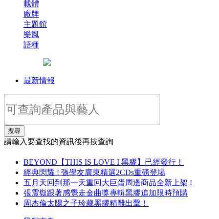
載體
廠牌
主題館
樂風
語種
最新情報
搜尋
請輸入要查找的資訊後再按查詢
BEYOND【THIS IS LOVE I 黑膠】已經發行！
經典閃耀 ! 張學友廣東精選2CDs重磅登場
五月天回到那一天重回大巨蛋周邊商品全新上架 !
張震嶽跟著感覺走金曲獎專輯黑膠追加限時預購
周杰倫太陽之子珍藏黑膠精雕出擊！