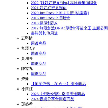
2022 [好好好想見到你] 高雄跨年演唱會
2021 好好好想見到你
2020 Just Rock It BLUE 藍 [桃園場]
2016 Just Rock It 演唱會
2015 超犀利趴6
2012 無限創造DNA 演唱會幕後之王 主腦公
書籍與其他周邊
五堅情
周邊商品
九澤 CP
周邊商品
黃鴻升
周邊商品
陳零九
周邊商品
齊豫
【風采依舊．在 台北】周邊商品
徐懷鈺
2026《光致蛻變》巡演周邊商品
2024 音樂分享會周邊商品
孫盛希