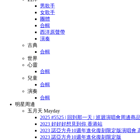
男歌手
女歌手
團體
合輯
西洋原聲帶
演奏
古典
合輯
世界
心靈
合輯
兒童
合輯
演奏
合輯
明星周邊
五月天 Mayday
2025 #5525 | 回到那一天 | 巡迴演唱會周邊商
2023 好好好想見到你 香港站
2023 諾亞方舟10週年進化復刻限定版演唱會 
2023 諾亞方舟10週年進化復刻限定版