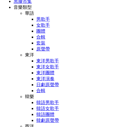
黑膠市集
音樂類型
華語
男歌手
女歌手
團體
合輯
套裝
原聲帶
東洋
東洋男歌手
東洋女歌手
東洋團體
東洋演奏
日劇原聲帶
合輯
韓樂
韓語男歌手
韓語女歌手
韓語團體
韓劇原聲帶
西洋