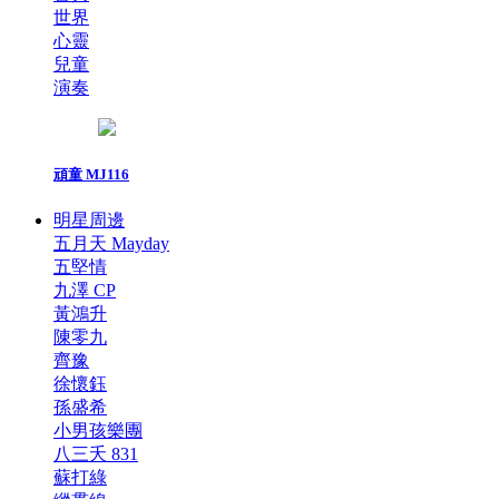
世界
心靈
兒童
演奏
頑童 MJ116
明星周邊
五月天 Mayday
五堅情
九澤 CP
黃鴻升
陳零九
齊豫
徐懷鈺
孫盛希
小男孩樂團
八三夭 831
蘇打綠