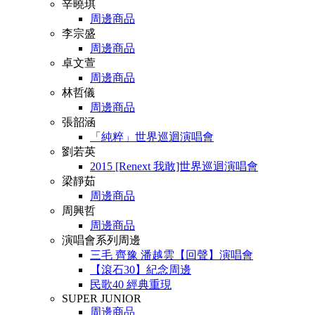
辛曉琪
周邊商品
李宗盛
周邊商品
卓文萱
周邊商品
林哲儀
周邊商品
張韶涵
「純粹」世界巡迴演唱會
劉若英
2015 [Renext 我敢]世界巡迴演唱會
梁靜茹
周邊商品
周興哲
周邊商品
演唱會系列周邊
三毛 齊豫 潘越雲【回聲】演唱會
【滾石30】紀念周邊
民歌40 經典重現
SUPER JUNIOR
周邊商品