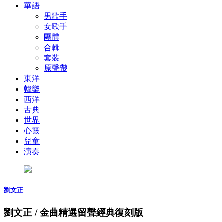
華語
男歌手
女歌手
團體
合輯
套裝
原聲帶
東洋
韓樂
西洋
古典
世界
心靈
兒童
演奏
劉文正
劉文正 / 金曲精選留聲經典復刻版