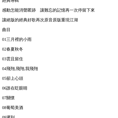
經典專輯
感動怎能消聲匿跡 讓難忘的記憶再一次停留下來
讓絕版的經典好歌再次原音原版重現江湖
曲目
01三月裡的小雨
02春夏秋冬
03雲且留住
04飛翔,飛翔,我飛翔
05卻上心頭
06誰在眨眼睛
07關懷
08葡萄美酒
09遲到