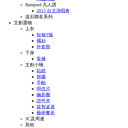
flumpool 凡人譜
2015 台北演唱會
滾石聯名系列
文創選物
上衣
短袖T恤
襯衫
外套類
下身
長褲
文創小物
貼紙
拼圖
手帕
明信片
鑰匙圈
證件夾
益智桌遊
藝術餐瓷
3C及周邊
其他