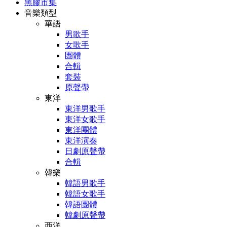
黑膠市集
音樂類型
華語
男歌手
女歌手
團體
合輯
套裝
原聲帶
東洋
東洋男歌手
東洋女歌手
東洋團體
東洋演奏
日劇原聲帶
合輯
韓樂
韓語男歌手
韓語女歌手
韓語團體
韓劇原聲帶
西洋