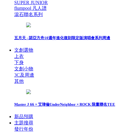
SUPER JUNIOR
flumpool 凡人譜
滾石聯名系列
五月天 - 諾亞方舟10週年進化復刻限定版演唱會系列周邊
文創選物
上衣
下身
文創小物
3C及周邊
其他
Master J 66 × 艾瑋倫UnderNeighbor × ROCK 限量聯名TEE
新品預購
主題搜尋
發行年份