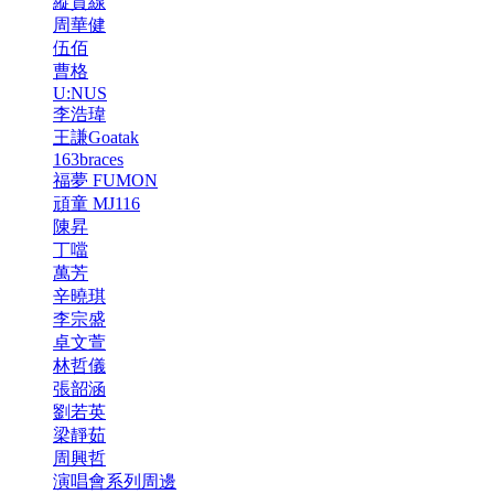
縱貫線
周華健
伍佰
曹格
U:NUS
李浩瑋
王謙Goatak
163braces
福夢 FUMON
頑童 MJ116
陳昇
丁噹
萬芳
辛曉琪
李宗盛
卓文萱
林哲儀
張韶涵
劉若英
梁靜茹
周興哲
演唱會系列周邊