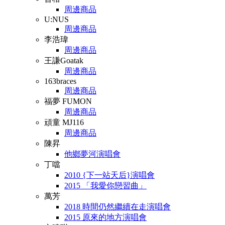
周邊商品
U:NUS
周邊商品
李浩瑋
周邊商品
王謙Goatak
周邊商品
163braces
周邊商品
福夢 FUMON
周邊商品
頑童 MJ116
周邊商品
陳昇
他鄉夢河演唱會
丁噹
2010 {下一站天后}演唱會
2015 「我愛你戀習曲」
萬芳
2018 時間仍然繼續在走演唱會
2015 原來的地方演唱會