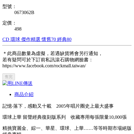
型號：
0673062B
定價：
498
CD
環球
傑作精選
懷舊70
經典80
＊此商品數量為虛擬，若遇缺貨將會另行通知，
若有疑問可於下訂前私訊滾石購物網臉書：
https://www.facebook.com/rockmall.taiwan/
售完
商品介紹
記憶‧落下，感動又十載 2005年唱片圈史上最大盛事
環球上華 留聲經典復刻版系列 收藏專用每張限量10,000張
精挑寶麗金、綜一、華星、環球、上華……等等時期市場絕版