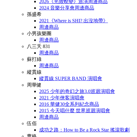
2026《光致蛻變》巡演周邊商品
2024 音樂分享會周邊商品
孫盛希
2021《Where is SHI? 出沒地帶》
周邊商品
小男孩樂團
周邊商品
八三夭 831
周邊商品
蘇打綠
周邊商品
縱貫線
縱貫線 SUPER BAND 演唱會
周華健
2025 少年的奇幻之旅3.0巡迴演唱會
2021 少年俠客演唱會
2016 華健30全系列紀念商品
2015 今天唱什麼 世界巡迴演唱會
周邊商品
伍佰
成功之路：How to Be a Rock Star 搖滾歌劇
曹格