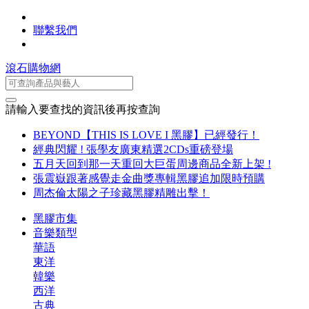
聯繫我們
滾石購物網
請輸入要查找的資訊後再按查詢
BEYOND【THIS IS LOVE I 黑膠】已經發行！
經典閃耀 ! 張學友廣東精選2CDs重磅登場
五月天回到那一天重回大巨蛋周邊商品全新上架 !
張震嶽跟著感覺走金曲獎專輯黑膠追加限時預購
周杰倫太陽之子珍藏黑膠精雕出擊！
黑膠市集
音樂類型
華語
東洋
韓樂
西洋
古典