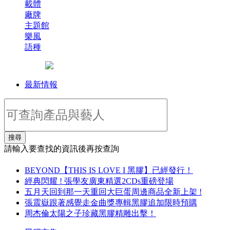
載體
廠牌
主題館
樂風
語種
最新情報
搜尋
請輸入要查找的資訊後再按查詢
BEYOND【THIS IS LOVE I 黑膠】已經發行！
經典閃耀 ! 張學友廣東精選2CDs重磅登場
五月天回到那一天重回大巨蛋周邊商品全新上架 !
張震嶽跟著感覺走金曲獎專輯黑膠追加限時預購
周杰倫太陽之子珍藏黑膠精雕出擊！