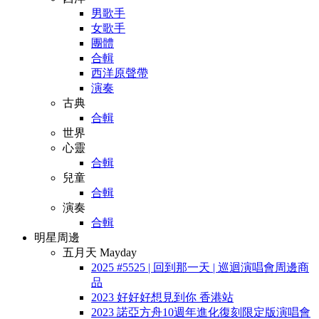
男歌手
女歌手
團體
合輯
西洋原聲帶
演奏
古典
合輯
世界
心靈
合輯
兒童
合輯
演奏
合輯
明星周邊
五月天 Mayday
2025 #5525 | 回到那一天 | 巡迴演唱會周邊商
品
2023 好好好想見到你 香港站
2023 諾亞方舟10週年進化復刻限定版演唱會