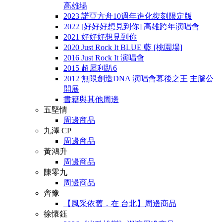
高雄場
2023 諾亞方舟10週年進化復刻限定版
2022 [好好好想見到你] 高雄跨年演唱會
2021 好好好想見到你
2020 Just Rock It BLUE 藍 [桃園場]
2016 Just Rock It 演唱會
2015 超犀利趴6
2012 無限創造DNA 演唱會幕後之王 主腦公
開展
書籍與其他周邊
五堅情
周邊商品
九澤 CP
周邊商品
黃鴻升
周邊商品
陳零九
周邊商品
齊豫
【風采依舊．在 台北】周邊商品
徐懷鈺