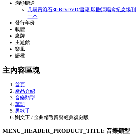
滿額贈送
凡購買滾石30 BD/DVD/書籍 即贈演唱會紀念場刊
一本
發行年份
載體
廠牌
主題館
樂風
語種
主內容區塊
首頁
產品介紹
音樂類型
華語
男歌手
劉文正 / 金曲精選留聲經典復刻版
MENU_HEADER_PRODUCT_TITLE
音樂類型