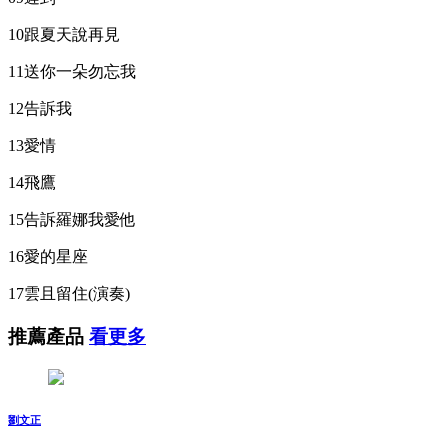
10跟夏天說再見
11送你一朵勿忘我
12告訴我
13愛情
14飛鷹
15告訴羅娜我愛他
16愛的星座
17雲且留住(演奏)
推薦產品
看更多
劉文正