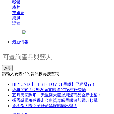
載體
廠牌
主題館
樂風
語種
最新情報
搜尋
請輸入要查找的資訊後再按查詢
BEYOND【THIS IS LOVE I 黑膠】已經發行！
經典閃耀 ! 張學友廣東精選2CDs重磅登場
五月天回到那一天重回大巨蛋周邊商品全新上架 !
張震嶽跟著感覺走金曲獎專輯黑膠追加限時預購
周杰倫太陽之子珍藏黑膠精雕出擊！