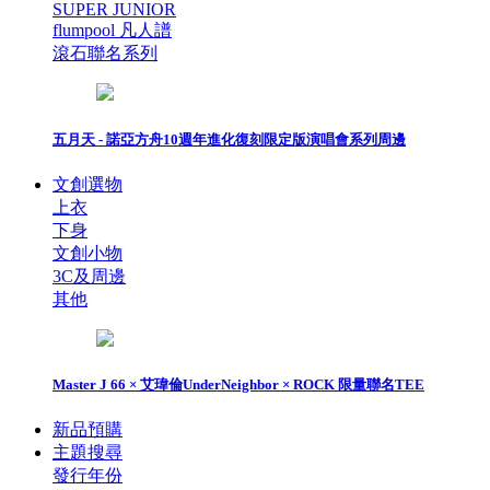
SUPER JUNIOR
flumpool 凡人譜
滾石聯名系列
五月天 - 諾亞方舟10週年進化復刻限定版演唱會系列周邊
文創選物
上衣
下身
文創小物
3C及周邊
其他
Master J 66 × 艾瑋倫UnderNeighbor × ROCK 限量聯名TEE
新品預購
主題搜尋
發行年份