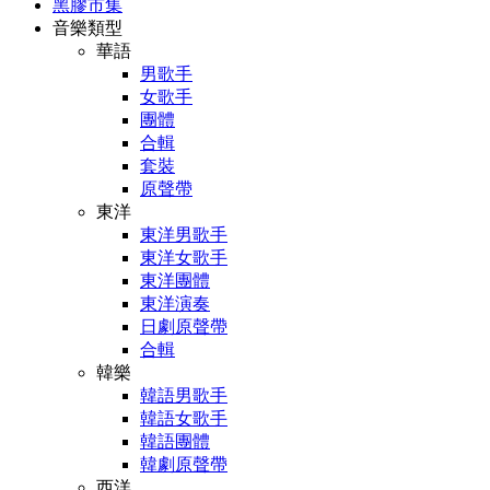
黑膠市集
音樂類型
華語
男歌手
女歌手
團體
合輯
套裝
原聲帶
東洋
東洋男歌手
東洋女歌手
東洋團體
東洋演奏
日劇原聲帶
合輯
韓樂
韓語男歌手
韓語女歌手
韓語團體
韓劇原聲帶
西洋