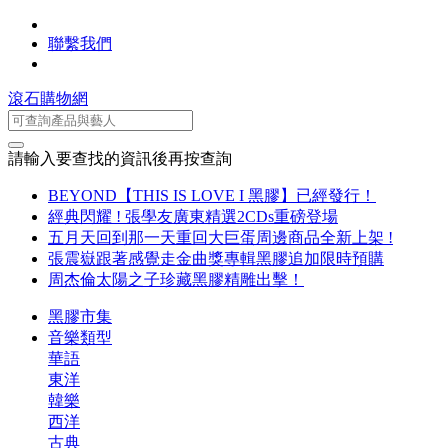
聯繫我們
滾石購物網
請輸入要查找的資訊後再按查詢
BEYOND【THIS IS LOVE I 黑膠】已經發行！
經典閃耀 ! 張學友廣東精選2CDs重磅登場
五月天回到那一天重回大巨蛋周邊商品全新上架 !
張震嶽跟著感覺走金曲獎專輯黑膠追加限時預購
周杰倫太陽之子珍藏黑膠精雕出擊！
黑膠市集
音樂類型
華語
東洋
韓樂
西洋
古典