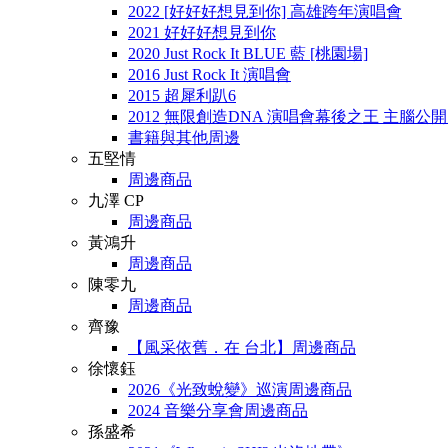
2022 [好好好想見到你] 高雄跨年演唱會
2021 好好好想見到你
2020 Just Rock It BLUE 藍 [桃園場]
2016 Just Rock It 演唱會
2015 超犀利趴6
2012 無限創造DNA 演唱會幕後之王 主腦公
書籍與其他周邊
五堅情
周邊商品
九澤 CP
周邊商品
黃鴻升
周邊商品
陳零九
周邊商品
齊豫
【風采依舊．在 台北】周邊商品
徐懷鈺
2026《光致蛻變》巡演周邊商品
2024 音樂分享會周邊商品
孫盛希