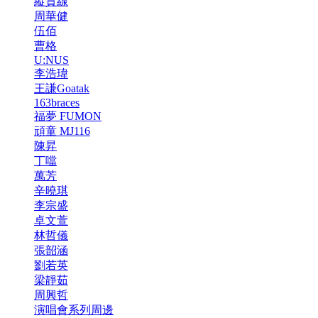
縱貫線
周華健
伍佰
曹格
U:NUS
李浩瑋
王謙Goatak
163braces
福夢 FUMON
頑童 MJ116
陳昇
丁噹
萬芳
辛曉琪
李宗盛
卓文萱
林哲儀
張韶涵
劉若英
梁靜茹
周興哲
演唱會系列周邊