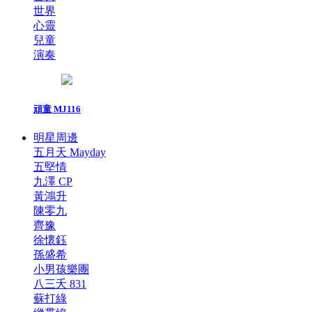
世界
心靈
兒童
演奏
頑童 MJ116
明星周邊
五月天 Mayday
五堅情
九澤 CP
黃鴻升
陳零九
齊豫
徐懷鈺
孫盛希
小男孩樂團
八三夭 831
蘇打綠