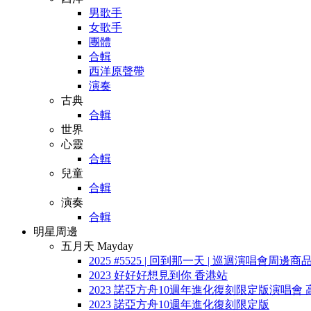
男歌手
女歌手
團體
合輯
西洋原聲帶
演奏
古典
合輯
世界
心靈
合輯
兒童
合輯
演奏
合輯
明星周邊
五月天 Mayday
2025 #5525 | 回到那一天 | 巡迴演唱會周邊商
2023 好好好想見到你 香港站
2023 諾亞方舟10週年進化復刻限定版演唱會 
2023 諾亞方舟10週年進化復刻限定版