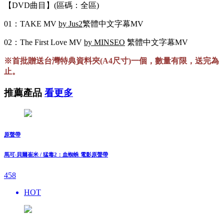
【DVD曲目】(區碼：全區)
01：TAKE MV
by Jus2
繁體中文字幕MV
02：The First Love MV
by MINSEO
繁體中文字幕MV
※首批贈送台灣特典資料夾(A4尺寸)一個，數量有限，送完為
止。
推薦產品
看更多
原聲帶
馬可‧貝爾崔米 / 猛毒2：血蜘蛛 電影原聲帶
458
HOT