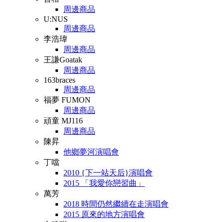
周邊商品
U:NUS
周邊商品
李浩瑋
周邊商品
王謙Goatak
周邊商品
163braces
周邊商品
福夢 FUMON
周邊商品
頑童 MJ116
周邊商品
陳昇
他鄉夢河演唱會
丁噹
2010 {下一站天后}演唱會
2015 「我愛你戀習曲」
萬芳
2018 時間仍然繼續在走演唱會
2015 原來的地方演唱會