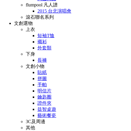
flumpool 凡人譜
2015 台北演唱會
滾石聯名系列
文創選物
上衣
短袖T恤
襯衫
外套類
下身
長褲
文創小物
貼紙
拼圖
手帕
明信片
鑰匙圈
證件夾
益智桌遊
藝術餐瓷
3C及周邊
其他