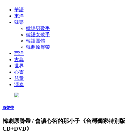
華語
東洋
韓樂
韓語男歌手
韓語女歌手
韓語團體
韓劇原聲帶
西洋
古典
世界
心靈
兒童
演奏
原聲帶
韓劇原聲帶 / 會讀心術的那小子《台灣獨家特別版
CD+DVD》