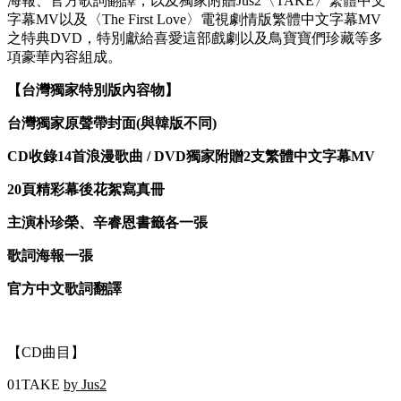
海報、官方歌詞翻譯，以及獨家附贈Jus2〈TAKE〉繁體中文
字幕MV以及〈The First Love〉電視劇情版繁體中文字幕MV
之特典DVD，特別獻給喜愛這部戲劇以及鳥寶寶們珍藏等多
項豪華內容組成。
【
台灣獨家特別版
內容物】
台灣獨家原聲帶封面
(
與韓版不同
)
CD
收錄
14
首浪漫歌曲
/ DVD
獨家附贈
2
支繁體中文字幕
MV
20
頁精彩幕後花絮寫真冊
主演朴珍榮、辛睿恩書籤各一張
歌詞海報一張
官方中文歌詞翻譯
【CD曲目】
01TAKE
by Jus2