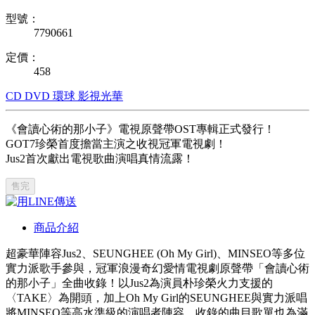
型號：
7790661
定價：
458
CD
DVD
環球
影視光華
《會讀心術的那小子》電視原聲帶OST專輯正式發行！
GOT7珍榮首度擔當主演之收視冠軍電視劇！
Jus2首次獻出電視歌曲演唱真情流露！
售完
商品介紹
超豪華陣容Jus2、SEUNGHEE (Oh My Girl)、MINSEO等多位
實力派歌手參與，冠軍浪漫奇幻愛情電視劇原聲帶「會讀心術
的那小子」全曲收錄！以Jus2為演員朴珍榮火力支援的
〈TAKE〉為開頭，加上Oh My Girl的SEUNGHEE與實力派唱
將MINSEO等高水準級的演唱者陣容，收錄的曲目歌單也為滿