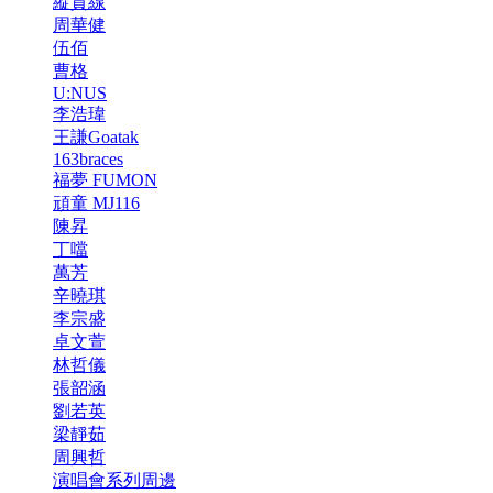
縱貫線
周華健
伍佰
曹格
U:NUS
李浩瑋
王謙Goatak
163braces
福夢 FUMON
頑童 MJ116
陳昇
丁噹
萬芳
辛曉琪
李宗盛
卓文萱
林哲儀
張韶涵
劉若英
梁靜茹
周興哲
演唱會系列周邊