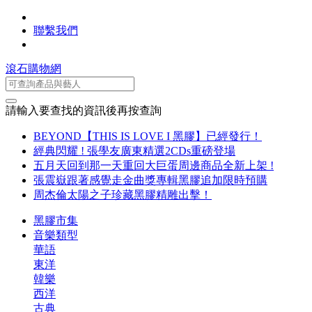
聯繫我們
滾石購物網
請輸入要查找的資訊後再按查詢
BEYOND【THIS IS LOVE I 黑膠】已經發行！
經典閃耀 ! 張學友廣東精選2CDs重磅登場
五月天回到那一天重回大巨蛋周邊商品全新上架 !
張震嶽跟著感覺走金曲獎專輯黑膠追加限時預購
周杰倫太陽之子珍藏黑膠精雕出擊！
黑膠市集
音樂類型
華語
東洋
韓樂
西洋
古典