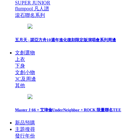
SUPER JUNIOR
flumpool 凡人譜
滾石聯名系列
五月天 - 諾亞方舟10週年進化復刻限定版演唱會系列周邊
文創選物
上衣
下身
文創小物
3C及周邊
其他
Master J 66 × 艾瑋倫UnderNeighbor × ROCK 限量聯名TEE
新品預購
主題搜尋
發行年份