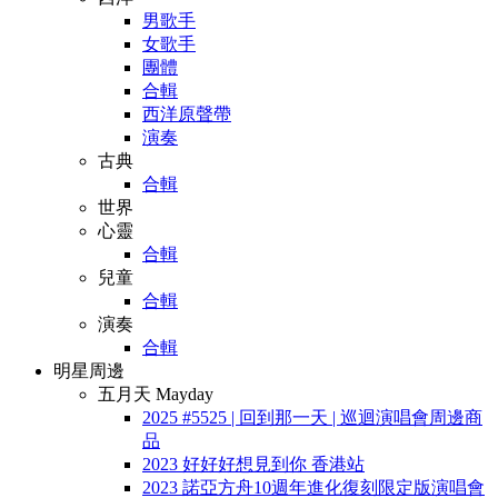
男歌手
女歌手
團體
合輯
西洋原聲帶
演奏
古典
合輯
世界
心靈
合輯
兒童
合輯
演奏
合輯
明星周邊
五月天 Mayday
2025 #5525 | 回到那一天 | 巡迴演唱會周邊商
品
2023 好好好想見到你 香港站
2023 諾亞方舟10週年進化復刻限定版演唱會