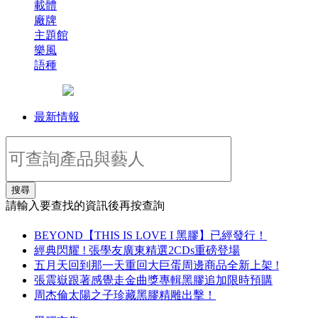
載體
廠牌
主題館
樂風
語種
最新情報
搜尋
請輸入要查找的資訊後再按查詢
BEYOND【THIS IS LOVE I 黑膠】已經發行！
經典閃耀 ! 張學友廣東精選2CDs重磅登場
五月天回到那一天重回大巨蛋周邊商品全新上架 !
張震嶽跟著感覺走金曲獎專輯黑膠追加限時預購
周杰倫太陽之子珍藏黑膠精雕出擊！