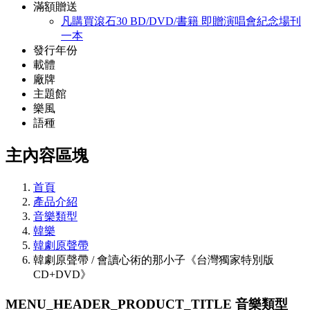
滿額贈送
凡購買滾石30 BD/DVD/書籍 即贈演唱會紀念場刊
一本
發行年份
載體
廠牌
主題館
樂風
語種
主內容區塊
首頁
產品介紹
音樂類型
韓樂
韓劇原聲帶
韓劇原聲帶 / 會讀心術的那小子《台灣獨家特別版
CD+DVD》
MENU_HEADER_PRODUCT_TITLE
音樂類型