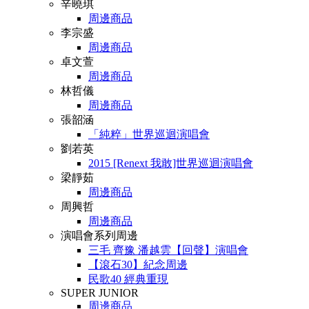
辛曉琪
周邊商品
李宗盛
周邊商品
卓文萱
周邊商品
林哲儀
周邊商品
張韶涵
「純粹」世界巡迴演唱會
劉若英
2015 [Renext 我敢]世界巡迴演唱會
梁靜茹
周邊商品
周興哲
周邊商品
演唱會系列周邊
三毛 齊豫 潘越雲【回聲】演唱會
【滾石30】紀念周邊
民歌40 經典重現
SUPER JUNIOR
周邊商品