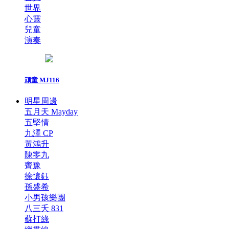
世界
心靈
兒童
演奏
頑童 MJ116
明星周邊
五月天 Mayday
五堅情
九澤 CP
黃鴻升
陳零九
齊豫
徐懷鈺
孫盛希
小男孩樂團
八三夭 831
蘇打綠