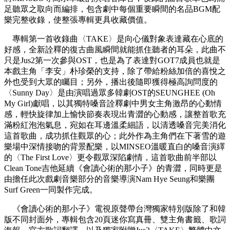
足聽眾之取向而編排，包含劇中每個重要瞬間的名品BGM配
樂完整收錄，使整張專輯更具收藏價值。
專輯第一首收錄曲〈TAKE〉是向心儀對象表達藏在心底的
好感，全新詮釋的復古曲風瞬間就能抓住聽者的耳朵，此曲不
只是Jus2第一次參與OST，也是為了表達對GOT7成員也就是
本戲主角「李安」朴珍榮的支持，除了帶給粉絲加倍的喜悅之
外也受到大眾的矚目；另外，播出後隨即獲得極高詢問度的
〈Sunny Day〉是由演唱過眾多韓劇OST的SEUNGHEE (Oh
My Girl)獻唱，以其獨特嗓音詮釋劇中男女主角激昂的心動情
感，輕快旋律加上愉快節奏表現出青澀的心動感，讓整首歌充
滿粉紅泡泡氣息，宛如在耳邊溫柔細語，以清透嗓音完美消化
這首歌曲，成功抓住觀眾的心；此外作為主角們在下著雪的遊
樂場中深情接吻的背景配樂，以MINSEO溫暖直白的嗓音演繹
的〈The First Love〉更令觀眾深陷劇情，這首歌曲前半部以
Clean Tone吉他延續《會讀心術的那小子》的青澀，同時更是
由擔任此次戲劇音樂部分的音樂導演Nam Hye Seung和樂團
Surf Green一同製作完成。
《會讀心術的那小子》電視原聲帶台灣獨家特別版除了和韓
版不同封面外，專輯包含20頁迷你寫真冊、雙主角書籤、歌詞