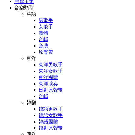
黑膠市集
音樂類型
華語
男歌手
女歌手
團體
合輯
套裝
原聲帶
東洋
東洋男歌手
東洋女歌手
東洋團體
東洋演奏
日劇原聲帶
合輯
韓樂
韓語男歌手
韓語女歌手
韓語團體
韓劇原聲帶
西洋