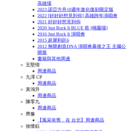
高雄場
2023 諾亞方舟10週年進化復刻限定版
2022 [好好好想見到你] 高雄跨年演唱會
2021 好好好想見到你
2020 Just Rock It BLUE 藍 [桃園場]
2016 Just Rock It 演唱會
2015 超犀利趴6
2012 無限創造DNA 演唱會幕後之王 主腦公
開展
書籍與其他周邊
五堅情
周邊商品
九澤 CP
周邊商品
黃鴻升
周邊商品
陳零九
周邊商品
齊豫
【風采依舊．在 台北】周邊商品
徐懷鈺