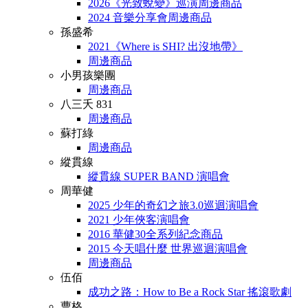
2026《光致蛻變》巡演周邊商品
2024 音樂分享會周邊商品
孫盛希
2021《Where is SHI? 出沒地帶》
周邊商品
小男孩樂團
周邊商品
八三夭 831
周邊商品
蘇打綠
周邊商品
縱貫線
縱貫線 SUPER BAND 演唱會
周華健
2025 少年的奇幻之旅3.0巡迴演唱會
2021 少年俠客演唱會
2016 華健30全系列紀念商品
2015 今天唱什麼 世界巡迴演唱會
周邊商品
伍佰
成功之路：How to Be a Rock Star 搖滾歌劇
曹格