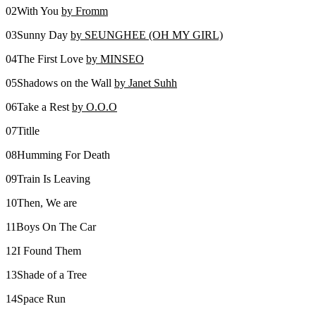
02With You
by Fromm
03Sunny Day
by SEUNGHEE (OH MY GIRL)
04The First Love
by MINSEO
05Shadows on the Wall
by Janet Suhh
06Take a Rest
by O.O.O
07Titlle
08Humming For Death
09Train Is Leaving
10Then, We are
11Boys On The Car
12I Found Them
13Shade of a Tree
14Space Run