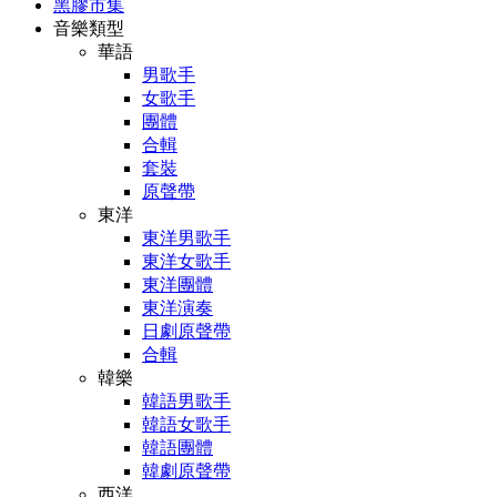
黑膠市集
音樂類型
華語
男歌手
女歌手
團體
合輯
套裝
原聲帶
東洋
東洋男歌手
東洋女歌手
東洋團體
東洋演奏
日劇原聲帶
合輯
韓樂
韓語男歌手
韓語女歌手
韓語團體
韓劇原聲帶
西洋