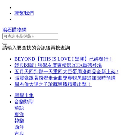
聯繫我們
滾石購物網
請輸入要查找的資訊後再按查詢
BEYOND【THIS IS LOVE I 黑膠】已經發行！
經典閃耀 ! 張學友廣東精選2CDs重磅登場
五月天回到那一天重回大巨蛋周邊商品全新上架 !
張震嶽跟著感覺走金曲獎專輯黑膠追加限時預購
周杰倫太陽之子珍藏黑膠精雕出擊！
黑膠市集
音樂類型
華語
東洋
韓樂
西洋
古典