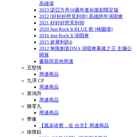
高雄場
2023 諾亞方舟10週年進化復刻限定版
2022 [好好好想見到你] 高雄跨年演唱會
2021 好好好想見到你
2020 Just Rock It BLUE 藍 [桃園場]
2016 Just Rock It 演唱會
2015 超犀利趴6
2012 無限創造DNA 演唱會幕後之王 主腦公
開展
書籍與其他周邊
五堅情
周邊商品
九澤 CP
周邊商品
黃鴻升
周邊商品
陳零九
周邊商品
齊豫
【風采依舊．在 台北】周邊商品
徐懷鈺