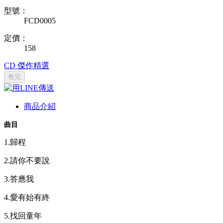
型號：
FCD0005
定價：
158
CD
傑作精選
售完
商品介紹
曲目
1.歸程
2.請你不要說
3.答應我
4.愛有始有終
5.找回童年