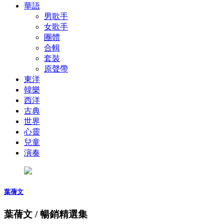
華語
男歌手
女歌手
團體
合輯
套裝
原聲帶
東洋
韓樂
西洋
古典
世界
心靈
兒童
演奏
葉蒨文
葉蒨文 / 暢銷精選集