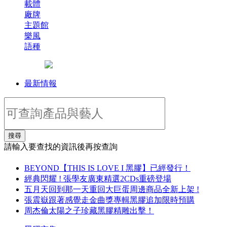
載體
廠牌
主題館
樂風
語種
最新情報
搜尋
請輸入要查找的資訊後再按查詢
BEYOND【THIS IS LOVE I 黑膠】已經發行！
經典閃耀 ! 張學友廣東精選2CDs重磅登場
五月天回到那一天重回大巨蛋周邊商品全新上架 !
張震嶽跟著感覺走金曲獎專輯黑膠追加限時預購
周杰倫太陽之子珍藏黑膠精雕出擊！