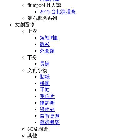
flumpool 凡人譜
2015 台北演唱會
滾石聯名系列
文創選物
上衣
短袖T恤
襯衫
外套類
下身
長褲
文創小物
貼紙
拼圖
手帕
明信片
鑰匙圈
證件夾
益智桌遊
藝術餐瓷
3C及周邊
其他