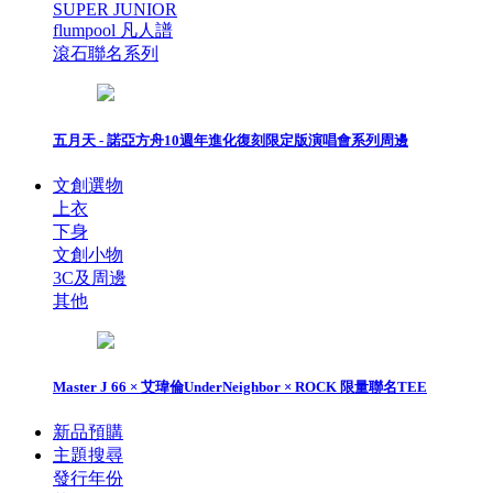
SUPER JUNIOR
flumpool 凡人譜
滾石聯名系列
五月天 - 諾亞方舟10週年進化復刻限定版演唱會系列周邊
文創選物
上衣
下身
文創小物
3C及周邊
其他
Master J 66 × 艾瑋倫UnderNeighbor × ROCK 限量聯名TEE
新品預購
主題搜尋
發行年份