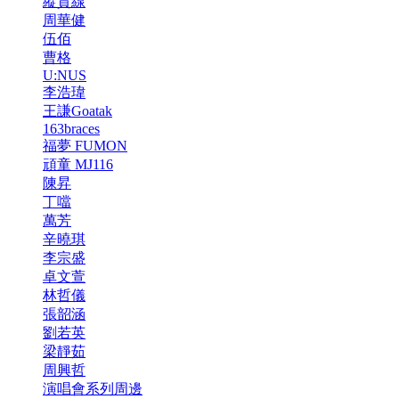
縱貫線
周華健
伍佰
曹格
U:NUS
李浩瑋
王謙Goatak
163braces
福夢 FUMON
頑童 MJ116
陳昇
丁噹
萬芳
辛曉琪
李宗盛
卓文萱
林哲儀
張韶涵
劉若英
梁靜茹
周興哲
演唱會系列周邊