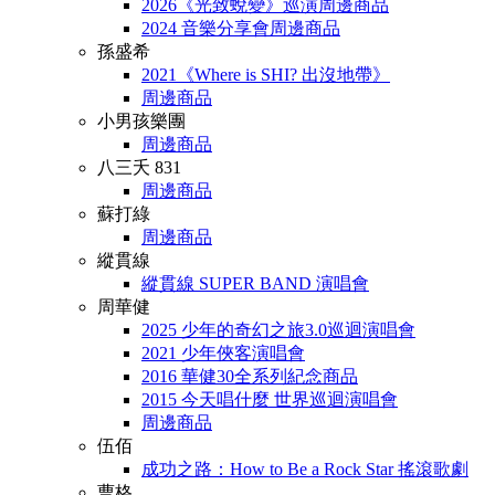
2026《光致蛻變》巡演周邊商品
2024 音樂分享會周邊商品
孫盛希
2021《Where is SHI? 出沒地帶》
周邊商品
小男孩樂團
周邊商品
八三夭 831
周邊商品
蘇打綠
周邊商品
縱貫線
縱貫線 SUPER BAND 演唱會
周華健
2025 少年的奇幻之旅3.0巡迴演唱會
2021 少年俠客演唱會
2016 華健30全系列紀念商品
2015 今天唱什麼 世界巡迴演唱會
周邊商品
伍佰
成功之路：How to Be a Rock Star 搖滾歌劇
曹格