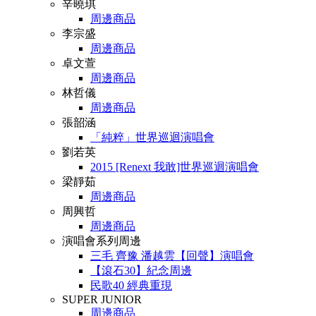
辛曉琪
周邊商品
李宗盛
周邊商品
卓文萱
周邊商品
林哲儀
周邊商品
張韶涵
「純粹」世界巡迴演唱會
劉若英
2015 [Renext 我敢]世界巡迴演唱會
梁靜茹
周邊商品
周興哲
周邊商品
演唱會系列周邊
三毛 齊豫 潘越雲【回聲】演唱會
【滾石30】紀念周邊
民歌40 經典重現
SUPER JUNIOR
周邊商品