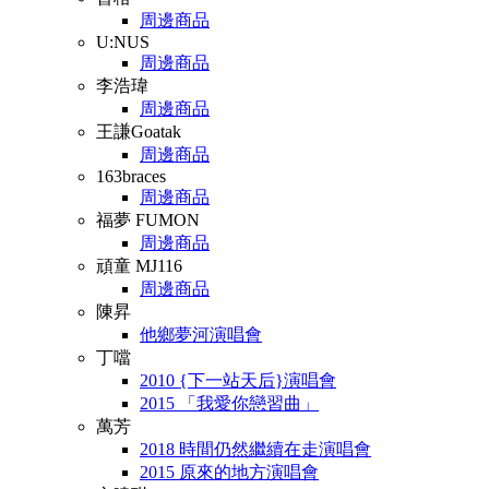
周邊商品
U:NUS
周邊商品
李浩瑋
周邊商品
王謙Goatak
周邊商品
163braces
周邊商品
福夢 FUMON
周邊商品
頑童 MJ116
周邊商品
陳昇
他鄉夢河演唱會
丁噹
2010 {下一站天后}演唱會
2015 「我愛你戀習曲」
萬芳
2018 時間仍然繼續在走演唱會
2015 原來的地方演唱會