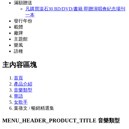
滿額贈送
凡購買滾石30 BD/DVD/書籍 即贈演唱會紀念場刊
一本
發行年份
載體
廠牌
主題館
樂風
語種
主內容區塊
首頁
產品介紹
音樂類型
華語
女歌手
葉蒨文 / 暢銷精選集
MENU_HEADER_PRODUCT_TITLE
音樂類型