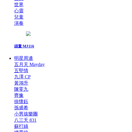
世界
心靈
兒童
演奏
頑童 MJ116
明星周邊
五月天 Mayday
五堅情
九澤 CP
黃鴻升
陳零九
齊豫
徐懷鈺
孫盛希
小男孩樂團
八三夭 831
蘇打綠