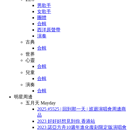
男歌手
女歌手
團體
合輯
西洋原聲帶
演奏
古典
合輯
世界
心靈
合輯
兒童
合輯
演奏
合輯
明星周邊
五月天 Mayday
2025 #5525 | 回到那一天 | 巡迴演唱會周邊商
品
2023 好好好想見到你 香港站
2023 諾亞方舟10週年進化復刻限定版演唱會