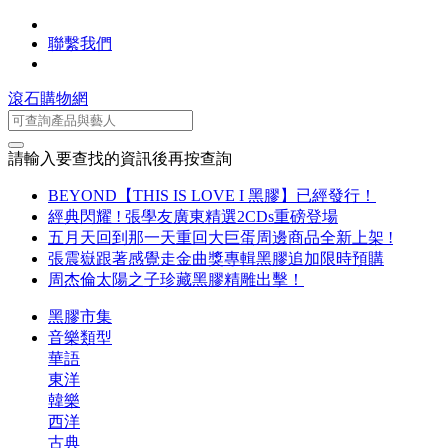
聯繫我們
滾石購物網
請輸入要查找的資訊後再按查詢
BEYOND【THIS IS LOVE I 黑膠】已經發行！
經典閃耀 ! 張學友廣東精選2CDs重磅登場
五月天回到那一天重回大巨蛋周邊商品全新上架 !
張震嶽跟著感覺走金曲獎專輯黑膠追加限時預購
周杰倫太陽之子珍藏黑膠精雕出擊！
黑膠市集
音樂類型
華語
東洋
韓樂
西洋
古典