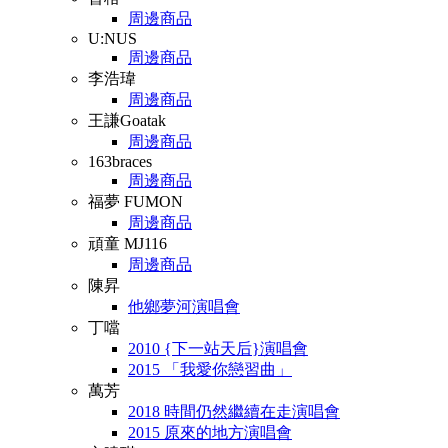
周邊商品
U:NUS
周邊商品
李浩瑋
周邊商品
王謙Goatak
周邊商品
163braces
周邊商品
福夢 FUMON
周邊商品
頑童 MJ116
周邊商品
陳昇
他鄉夢河演唱會
丁噹
2010 {下一站天后}演唱會
2015 「我愛你戀習曲」
萬芳
2018 時間仍然繼續在走演唱會
2015 原來的地方演唱會