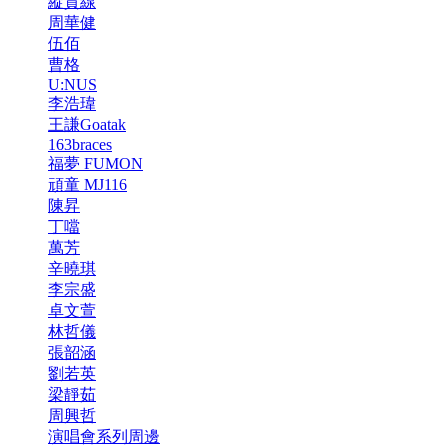
縱貫線
周華健
伍佰
曹格
U:NUS
李浩瑋
王謙Goatak
163braces
福夢 FUMON
頑童 MJ116
陳昇
丁噹
萬芳
辛曉琪
李宗盛
卓文萱
林哲儀
張韶涵
劉若英
梁靜茹
周興哲
演唱會系列周邊