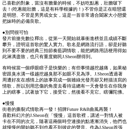
己喜歡的對象，當沒有膽量的時候，不妨吃點蔥，壯膽啵下
去！(吃蔥能壯膽，這是有科學根據的！) 不管你是正在暗戀還
是明戀、不管是男男或女女，這是一首非常適合闔家大小戀愛
把妹時的必備良歌。
●別問很可怕
發片前搶先數位釋出，從第一天開始就暴衝進榜並且成績不斷
攀升，證明這首歌的驚人實力。歌名是網路流行語，卻是好聽
到不要不要的經典三拍節奏藍調情歌，能把網路用語梗用得如
此淋漓盡致，也只有重度鄉民J.Sheon辦得到。
有時候當一個睜眼瞎子是快樂的；有些事情越挖越痛，如果秘
密跟臭水溝一樣越挖越臭那不如眼不見為淨。J.Sheon透過著
周遭好友在感情上的故事寫成一個雖綠光發亮卻又輕描淡寫的
情歌，所以別用悲傷的角度去看待這總有一天會發生在你我身
上的瞎事，試著放下它，接受它，然後看不見它。瞎彌陀佛。
●慢慢
街巷的撕裂式情歌再一發！招牌Future R&B曲風再襲！
喜歡科幻片的J.Sheon在「慢慢」這首歌裡，講述一對情人被
卡在不同的次元，隨著這兩個時空連接的點逐漸消失，他們也
就慢慢的開始聽不到也看不到彼此的聲音。作為J.Sheon首張