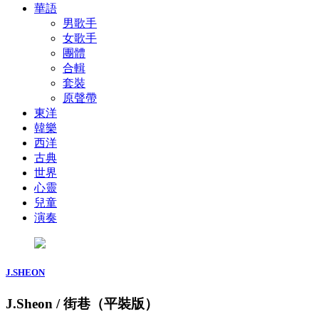
華語
男歌手
女歌手
團體
合輯
套裝
原聲帶
東洋
韓樂
西洋
古典
世界
心靈
兒童
演奏
J.SHEON
J.Sheon / 街巷（平裝版）