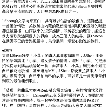
這是一首華語界少有、Future R&B曲風的暴力式情歌。專輯尚
未發行前，唱片公司認為這首歌非常能代表J.Sheon音樂性與
高音樂潮流敏銳度，因此被選為PK曲目之一。
J.Sheon的文字向來直白，具有難以估計的殺傷力。這雖然是
一首備胎情歌，柔軟編曲內藏的激烈情感與嘶吼般宣泄的唱腔
卻狂暴至極，山雨欲來的澎湃感情，即將吞沒的理智，讓這首
暴力情歌跨過兩個人的界線，成為三個人的結界。讓J.Sheon
在動盪不已的音樂風暴中，為你展開一場驚心動魄的旅行。
●啵啦
這是J.Sheon好友「小葉」的真人真事改編歌曲，J.Sheon用哥
們的語氣講述「小葉」追女孩子的情境，還對「小葉」的把妹
招式從頭到腳品頭論足一番，而當事人「小葉」則完全不知道
自己被寫進歌裡，甚至連拍MV，J.Sheon都硬要拉當事人「小
葉」擔當導演，自己來拍自己的故事，可以算是一首衝康哥們
到底的最佳範例歌曲。
「啵啦」的曲風大膽將R&B融合雷鬼節奏，在輕快愉悅又歡
樂熱鬧的氣氛下，J.Sheon的rap卻又顯得優雅迷人，在聽他敘
述這個故事的同時，就一起被帶進這個微甜的溫暖PARTY
裡。在「啵啦」這首歌裡，J.Sheon更鼓勵大家要大膽追求自