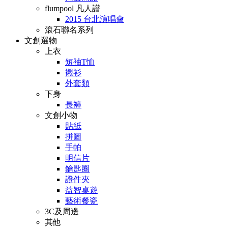
flumpool 凡人譜
2015 台北演唱會
滾石聯名系列
文創選物
上衣
短袖T恤
襯衫
外套類
下身
長褲
文創小物
貼紙
拼圖
手帕
明信片
鑰匙圈
證件夾
益智桌遊
藝術餐瓷
3C及周邊
其他