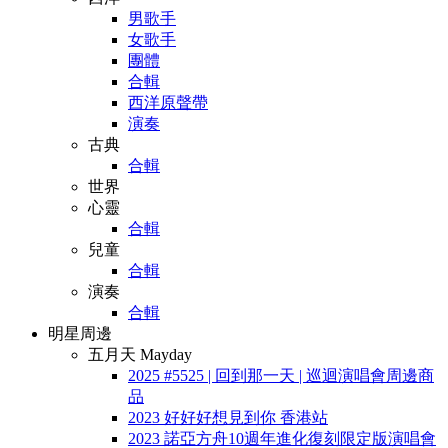
男歌手
女歌手
團體
合輯
西洋原聲帶
演奏
古典
合輯
世界
心靈
合輯
兒童
合輯
演奏
合輯
明星周邊
五月天 Mayday
2025 #5525 | 回到那一天 | 巡迴演唱會周邊商
品
2023 好好好想見到你 香港站
2023 諾亞方舟10週年進化復刻限定版演唱會