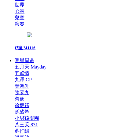
世界
心靈
兒童
演奏
頑童 MJ116
明星周邊
五月天 Mayday
五堅情
九澤 CP
黃鴻升
陳零九
齊豫
徐懷鈺
孫盛希
小男孩樂團
八三夭 831
蘇打綠