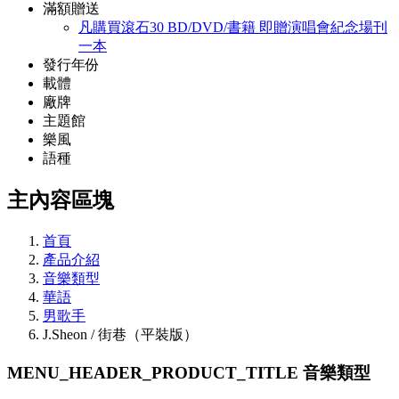
滿額贈送
凡購買滾石30 BD/DVD/書籍 即贈演唱會紀念場刊
一本
發行年份
載體
廠牌
主題館
樂風
語種
主內容區塊
首頁
產品介紹
音樂類型
華語
男歌手
J.Sheon / 街巷（平裝版）
MENU_HEADER_PRODUCT_TITLE
音樂類型