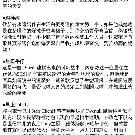
完的天菜！
●粗神經
敬所有永遠陪伴在生活白癡身邊的偉大另一半，如果他或她總
是在整理你的爛攤子或臭襪子，那你必須要學會這首，然後找
個機會對他唱。不少聽了這首歌的相關工作人員，也戲稱這首
歌其實最適合送給每天幫自己收拾成堆壞習慣、勞苦功高的媽
媽！
●星際牛仔
這是一個J.Sheon建構出來的科幻故事，內容敘述一位居住在
代號為SC91的宇宙殖民衛星的青年對地球的嚮往，但地球是
否真如傳說中的這麼好？這首歌反思了生態環保，在這個過度
開發的時代，是否地球人真的必須直到離開地球，才知道生態
永續的重要。
●早上PaPaPa
夥同電音鬼才Starr Chen用帶有嘻哈味的Twerk曲風講述著幾乎
只有出現在長輩群裡才會出現的早起拍手運動。乍聽之下以為
是世俗常見的夜店Party主題，雖然聽起來略帶情色，但整首
歌其實在提倡現代人注重健康早起一起去公園運動，用拍手