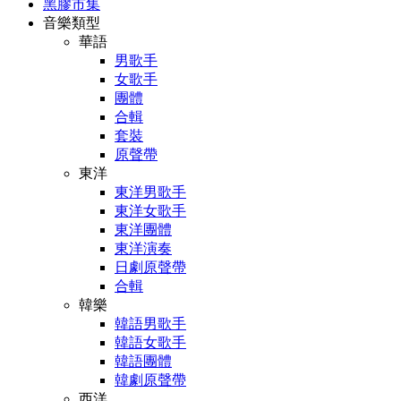
黑膠市集
音樂類型
華語
男歌手
女歌手
團體
合輯
套裝
原聲帶
東洋
東洋男歌手
東洋女歌手
東洋團體
東洋演奏
日劇原聲帶
合輯
韓樂
韓語男歌手
韓語女歌手
韓語團體
韓劇原聲帶
西洋