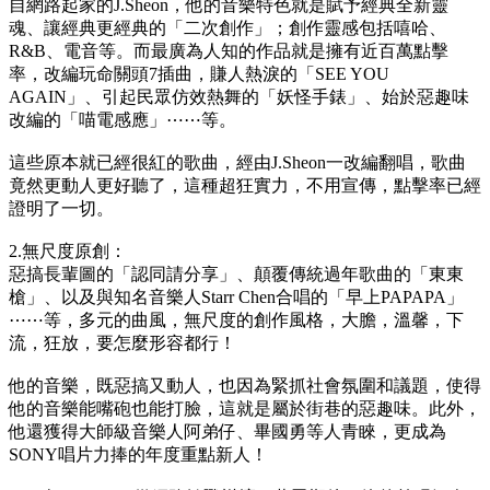
自網路起家的J.Sheon，他的音樂特色就是賦予經典全新靈
魂、讓經典更經典的「二次創作」；創作靈感包括嘻哈、
R&B、電音等。而最廣為人知的作品就是擁有近百萬點擊
率，改編玩命關頭7插曲，賺人熱淚的「SEE YOU
AGAIN」、引起民眾仿效熱舞的「妖怪手錶」、始於惡趣味
改編的「喵電感應」⋯⋯等。
這些原本就已經很紅的歌曲，經由J.Sheon一改編翻唱，歌曲
竟然更動人更好聽了，這種超狂實力，不用宣傳，點擊率已經
證明了一切。
2.無尺度原創：
惡搞長輩圖的「認同請分享」、顛覆傳統過年歌曲的「東東
槍」、以及與知名音樂人Starr Chen合唱的「早上PAPAPA」
⋯⋯等，多元的曲風，無尺度的創作風格，大膽，溫馨，下
流，狂放，要怎麼形容都行！
他的音樂，既惡搞又動人，也因為緊抓社會氛圍和議題，使得
他的音樂能嘴砲也能打臉，這就是屬於街巷的惡趣味。此外，
他還獲得大師級音樂人阿弟仔、畢國勇等人青睞，更成為
SONY唱片力捧的年度重點新人！