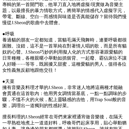
專輯的第一首開門歌，他單刀直入地將虛擬/現實做為音樂主
題，以最擅長的暴力情歌方式，將簡單的情感代入虛擬字元，
帶電、斷線、空白⋯而感情與味道是否真能儲存？留待我們慢
慢從J.Sheon的歌曲中去體會。
●呼吸
養過貓的朋友一定都知道，當貓毛滿天飛舞時，連要呼吸都很
困難。沒錯，這不是一首單純在對著情人唱的歌，而是所有貓
奴的心聲。J.Sheon巧妙的利用擬人化的方式形容著跟愛貓的
日常種種，各種親暱小舉動如抓個背、一起廢、霸佔床位不讓
人好睡⋯⋯等等，既困擾又甜蜜，這種愛貓的男人，值得各位
女性義無反顧地跟他交往！
●天菜
擁有音樂及料理才華的J.Sheon，非常迷人地將這兩種才能融
會貫通在這首歌內：他用男女調情當基底，一點一點調味的步
驟，不慍不火的火候，配上靈騷感的吉他，用Trap Soul般的音
樂，調理出一道獨到的性感好菜。
擅長料理的J.Sheon經常在哥們來家裡通宵做音樂後，在隔天
一早熟稔地煮上一道道好料，呼喚哥們起床享用，貼心舉動猶
如人妻，讓身邊的朋友都稱讚：誰把到J.Sheon，誰就有吃不