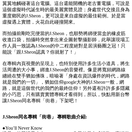
翼翼地觸碰著這台電腦。這台還能開機的老古董電腦，可說是
這個虛擬時代誕生時的最美麗實體見證；身處世代交接且身為
重度鄉民的J.Sheon，更可說是來自虛擬的最佳範例。於是當
虛擬遇上實體，火花自此碰撞開來。
而拍攝前剛吃完便當的J.Sheon，也順勢將綁便當盒的橡皮筋
收進口袋，拍攝時突然拿出來企圖射擊攝影師，此舉讓現場工
作人員一致認為J.Sheon的中二程度絕對是居演藝圈之冠！只
能說「跟J.Sheon認真？你就射了！」
在專輯內頁視覺的呈現上，也特別使用許多生活小道具，將生
活周遭的大小事，綁進J.Sheon的音樂裡。像是將寬頻網路線
纏繞在雙手猶如佛珠，暗喻著「身處在資訊爆炸的時代，網路
就是我們的一切」，猶如信仰google大神的J.Sheon一般，網
路，就是這個世代的我們的最終信仰！另外還有許許多多隱藏
的小巧思，只有購賣實體專輯才看得到，所以，快點用新台幣
讓J.Sheon同名專輯「街巷」下架吧！
J.Sheon同名專輯「街巷」 專輯歌曲介紹:
●You’ll Never Know