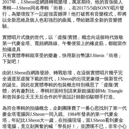
2017年，J.Sheon從網路轉戰樂壇，萬眾期待。他的首張個人
專輯—J.Sheon同名專輯「街巷」，在2017/5/5由SONY唱片發
行，為樂壇投下一記超強震撼彈！他打破舊有音樂模式，即將
以全新思維及個人色彩強烈的曲風，帶給聽眾全新的音樂體
驗。
實體唱片式微的世代，以「虛擬/實體」概念向這個時代致敬
第一代麥金塔、寬頻網路線、午餐便當上的橡皮筋，都能當作
拍攝道具
只有實體專輯能享受的樂趣，快用新台幣讓J.Sheon「街巷」
下架吧！
由於J.Sheon自網路發跡、轉戰歌壇，在這個實體唱片幾乎完
全過渡至虛擬下載的世代，J.Sheon的出現更象徵一個新世代
的誕生。因此在實體專輯的包裝概念特別構思了「虛擬/實
體」的有趣對比， 專輯封面特別請來新銳攝影師Mr. Triangle
和曾與多位天王天后合作的平面設計師顏伯駿聯手打造。
為符合專輯的拍攝概念，企劃團隊費了一番心思找到了第一代
麥金塔電腦與J.Sheon一同入鏡。1984年發表的第一代麥金
塔，年紀比J.Sheon大一歲，在拍攝現場，當J.Sheon看到麥金
塔電腦，竟立刻興奮的喊「學長好！」並讚嘆不已，非常小心