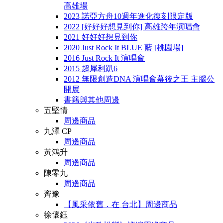
高雄場
2023 諾亞方舟10週年進化復刻限定版
2022 [好好好想見到你] 高雄跨年演唱會
2021 好好好想見到你
2020 Just Rock It BLUE 藍 [桃園場]
2016 Just Rock It 演唱會
2015 超犀利趴6
2012 無限創造DNA 演唱會幕後之王 主腦公
開展
書籍與其他周邊
五堅情
周邊商品
九澤 CP
周邊商品
黃鴻升
周邊商品
陳零九
周邊商品
齊豫
【風采依舊．在 台北】周邊商品
徐懷鈺