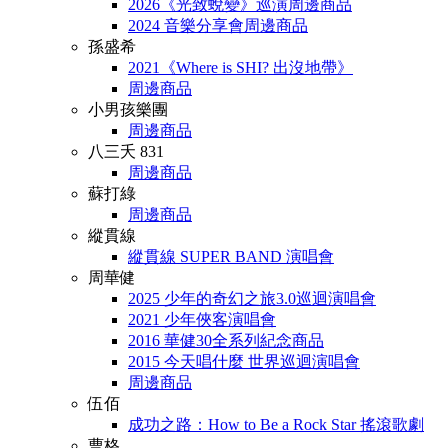
2026《光致蛻變》巡演周邊商品
2024 音樂分享會周邊商品
孫盛希
2021《Where is SHI? 出沒地帶》
周邊商品
小男孩樂團
周邊商品
八三夭 831
周邊商品
蘇打綠
周邊商品
縱貫線
縱貫線 SUPER BAND 演唱會
周華健
2025 少年的奇幻之旅3.0巡迴演唱會
2021 少年俠客演唱會
2016 華健30全系列紀念商品
2015 今天唱什麼 世界巡迴演唱會
周邊商品
伍佰
成功之路：How to Be a Rock Star 搖滾歌劇
曹格