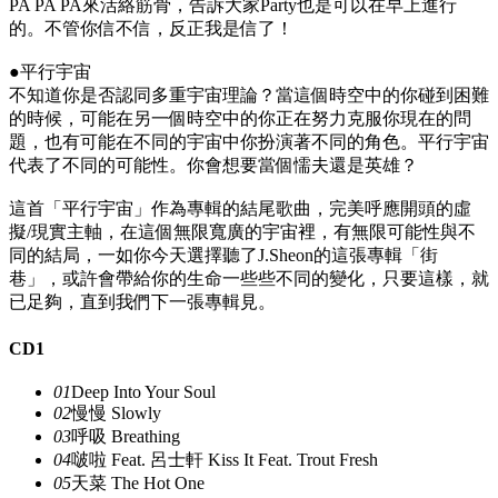
PA PA PA來活絡筋骨，告訴大家Party也是可以在早上進行
的。不管你信不信，反正我是信了！
●平行宇宙
不知道你是否認同多重宇宙理論？當這個時空中的你碰到困難
的時候，可能在另一個時空中的你正在努力克服你現在的問
題，也有可能在不同的宇宙中你扮演著不同的角色。平行宇宙
代表了不同的可能性。你會想要當個懦夫還是英雄？
這首「平行宇宙」作為專輯的結尾歌曲，完美呼應開頭的虛
擬/現實主軸，在這個無限寬廣的宇宙裡，有無限可能性與不
同的結局，一如你今天選擇聽了J.Sheon的這張專輯「街
巷」，或許會帶給你的生命一些些不同的變化，只要這樣，就
已足夠，直到我們下一張專輯見。
CD1
01
Deep Into Your Soul
02
慢慢 Slowly
03
呼吸 Breathing
04
啵啦 Feat. 呂士軒 Kiss It Feat. Trout Fresh
05
天菜 The Hot One