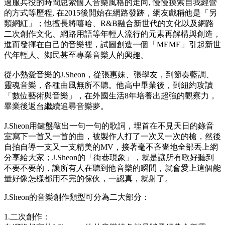
過服兵役的時間思索個人音樂風格的走向, 慢慢摸索自我經營
的方式等歷程, 在2015後開始在網路發跡，網友戲稱他是「另
類網紅」；他擅長將嘻哈、R&B融合新世代的文化以及網路
二次創作文化、網路用語等年輕人流行的元素再解構與創造，
進而發揮在自己的音樂裡，試圖創造一個「MEME」引起新世
代年輕人、鄉民甚至專業音樂人的興趣。
從小熱愛音樂的J.Sheon，從張惠妹、張學友，到節奏藍調、
靈魂音樂，各種曲風無所不聽。他高中畢業後，到紐約攻讀
「數位藝術與音樂」，在外國生活8年培養出超強的觀察力，
畢業後返台繼續追尋音樂夢。
J.Sheon用鍵盤敲出一句一句的歌詞，埋首在不見天日的錄音
室寫下一首又一首的曲，被製作人打了一次又一次的槍，然後
自拍自導一支又一支精美的MV，接著毫不吝嗇地全部丟上網
分享給大家；J.Sheon的「街巷現象」，就是讓所有歌好聽到
不要不要的，讓所有人在聽到他音樂的瞬間，就會愛上這個能
量好像怎樣都用不完的傢伙，一認真，就射了。
J.Sheon的音樂創作類型可分為二大部分：
1.二次創作：