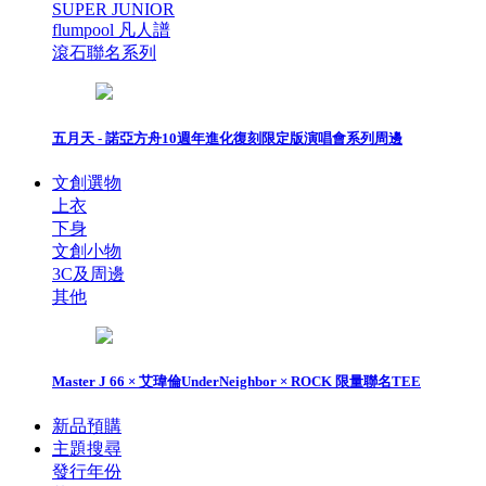
SUPER JUNIOR
flumpool 凡人譜
滾石聯名系列
五月天 - 諾亞方舟10週年進化復刻限定版演唱會系列周邊
文創選物
上衣
下身
文創小物
3C及周邊
其他
Master J 66 × 艾瑋倫UnderNeighbor × ROCK 限量聯名TEE
新品預購
主題搜尋
發行年份