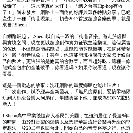
放毒了！」「這水準真的太狂！」「總之台灣Hip-hop有救
了！」尚未發片，網路上一面倒的好評與眾多轉貼分享，已經
產生了一種「街巷現象」，預告2017首波超強音樂衝擊，就是
來自J.Sheon！
自網路崛起，J.Sheon以自成一派的「街巷音樂」遊走於虛擬
與實境之間，現在更以超強創作實力征戰主流樂壇。這個厲害
的傢伙，不但能寫能編能唱，還能拍能剪能後期，在網路帶領
起一股「街巷現象」！甚至，他還能開班授課教大家怎麼修自
己的照片，更誇張的是他真的會做菜，而且超好吃，這種一條
龍式全包辦的全能歌手，你看過嗎？如果你沒看過，現在讓你
看看。
這是一個勵志的故事：沈迷網路的重度鄉民也能出唱片！
「二次創作」賦予經典全新靈魂，「無尺度原創」惡搞零極限
玩到大師級音樂人阿弟仔、畢國勇簽下他，並成為SONY重點
新人！
J.Sheon高中畢業後隨家人移民到美國，在紐約居住了長達8年
的時間，由於對音樂的熱情以及想把華語流行音樂再升級的堅
定想法，於2013年返回台北，開始自己的音樂逐夢之行。他透