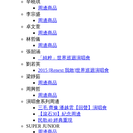
辛曉琪
周邊商品
李宗盛
周邊商品
卓文萱
周邊商品
林哲儀
周邊商品
張韶涵
「純粹」世界巡迴演唱會
劉若英
2015 [Renext 我敢]世界巡迴演唱會
梁靜茹
周邊商品
周興哲
周邊商品
演唱會系列周邊
三毛 齊豫 潘越雲【回聲】演唱會
【滾石30】紀念周邊
民歌40 經典重現
SUPER JUNIOR
周邊商品