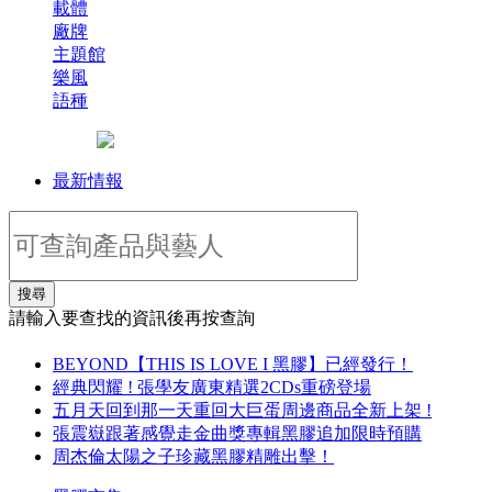
載體
廠牌
主題館
樂風
語種
最新情報
搜尋
請輸入要查找的資訊後再按查詢
BEYOND【THIS IS LOVE I 黑膠】已經發行！
經典閃耀 ! 張學友廣東精選2CDs重磅登場
五月天回到那一天重回大巨蛋周邊商品全新上架 !
張震嶽跟著感覺走金曲獎專輯黑膠追加限時預購
周杰倫太陽之子珍藏黑膠精雕出擊！