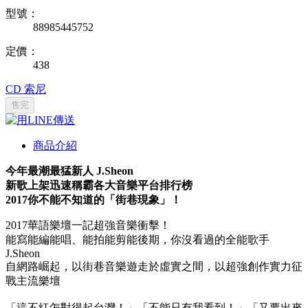
型號：
88985445752
定價：
438
CD
索尼
售完
商品介紹
今年最潮最猛新人 J.Sheon
新歌上架迅速稱霸各大音樂平台排行榜
2017你不能不知道的「街巷現象」！
2017華語樂壇一記超強音樂衝擊！
能寫能編能唱、能拍能剪能後期，你沒看過的全能歌手
J.Sheon
自網路崛起，以街巷音樂遊走於虛實之間，以超強創作實力征
戰主流樂壇
「這不紅怎對得起台灣！」「不能只有我看到！」「又要出來