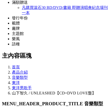
滿額贈送
凡購買滾石30 BD/DVD/書籍 即贈演唱會紀念場刊
一本
發行年份
載體
廠牌
主題館
樂風
語種
主內容區塊
首頁
產品介紹
音樂類型
東洋
東洋男歌手
山下智久 / UNLEASHED【CD+DVD LOVE盤】
MENU_HEADER_PRODUCT_TITLE
音樂類型