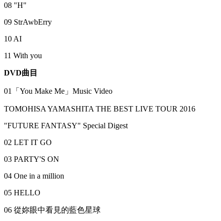
08 "H"
09 StrAwbErry
10 AI
11 With you
DVD
曲目
01「You Make Me」Music Video
TOMOHISA YAMASHITA THE BEST LIVE TOUR 2016
"FUTURE FANTASY" Special Digest
02 LET IT GO
03 PARTY'S ON
04 One in a million
05 HELLO
06 從妳眼中看見的藍色星球