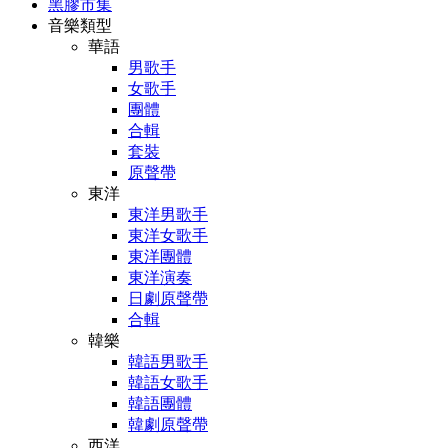
黑膠市集
音樂類型
華語
男歌手
女歌手
團體
合輯
套裝
原聲帶
東洋
東洋男歌手
東洋女歌手
東洋團體
東洋演奏
日劇原聲帶
合輯
韓樂
韓語男歌手
韓語女歌手
韓語團體
韓劇原聲帶
西洋