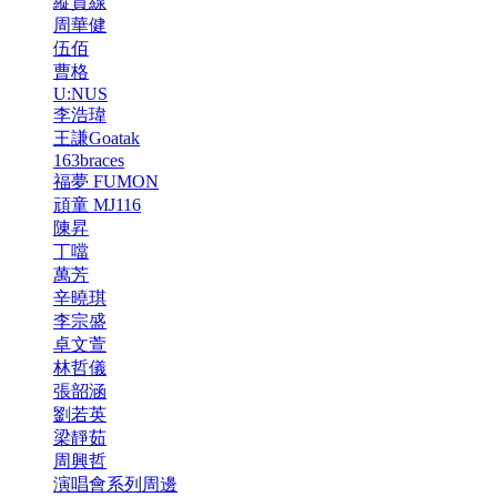
縱貫線
周華健
伍佰
曹格
U:NUS
李浩瑋
王謙Goatak
163braces
福夢 FUMON
頑童 MJ116
陳昇
丁噹
萬芳
辛曉琪
李宗盛
卓文萱
林哲儀
張韶涵
劉若英
梁靜茹
周興哲
演唱會系列周邊