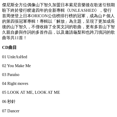
傑尼斯全方位偶像山下智久加盟日本索尼音樂後在歌迷引頸期
盼下終於發行睽違四年的全新專輯《UNLEASHED》，發行
首周便登上日本ORICON公信榜排行榜的冠軍，成為山Ｐ個人
的第四張冠軍專輯！專輯以「解放」為主題，呈現了更加成長
後的山下智久，不僅收錄了全英文詞的歌曲，更有多首山下智
久親自參與作詞的多首作品，以及邀請龜梨和也跨刀填詞的歌
曲等共11首！
CD
曲目
01 UnleAsHed
02 You Make Me
03 Paraíso
04 Right moves
05 LOOK AT ME, LOOK AT ME
06 秒針
07 Dancer