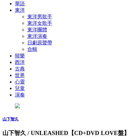
華語
東洋
東洋男歌手
東洋女歌手
東洋團體
東洋演奏
日劇原聲帶
合輯
韓樂
西洋
古典
世界
心靈
兒童
演奏
山下智久
山下智久 / UNLEASHED【CD+DVD LOVE盤】