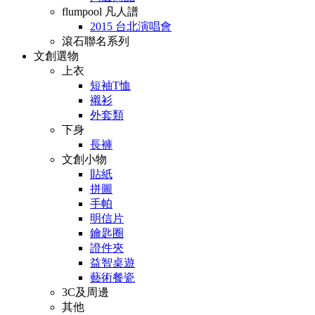
flumpool 凡人譜
2015 台北演唱會
滾石聯名系列
文創選物
上衣
短袖T恤
襯衫
外套類
下身
長褲
文創小物
貼紙
拼圖
手帕
明信片
鑰匙圈
證件夾
益智桌遊
藝術餐瓷
3C及周邊
其他