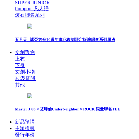
SUPER JUNIOR
flumpool 凡人譜
滾石聯名系列
五月天 - 諾亞方舟10週年進化復刻限定版演唱會系列周邊
文創選物
上衣
下身
文創小物
3C及周邊
其他
Master J 66 × 艾瑋倫UnderNeighbor × ROCK 限量聯名TEE
新品預購
主題搜尋
發行年份