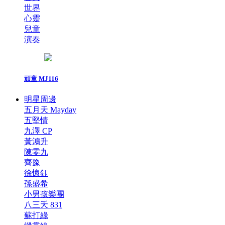
世界
心靈
兒童
演奏
頑童 MJ116
明星周邊
五月天 Mayday
五堅情
九澤 CP
黃鴻升
陳零九
齊豫
徐懷鈺
孫盛希
小男孩樂團
八三夭 831
蘇打綠