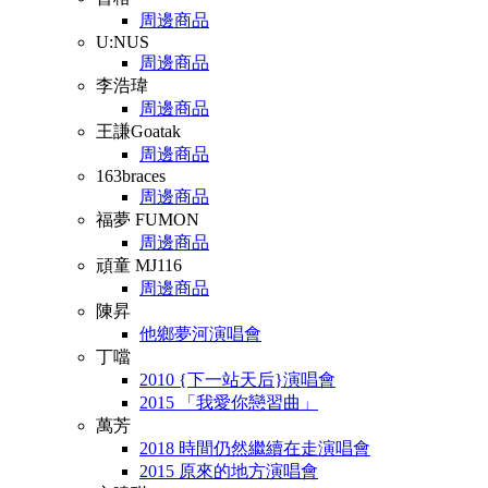
周邊商品
U:NUS
周邊商品
李浩瑋
周邊商品
王謙Goatak
周邊商品
163braces
周邊商品
福夢 FUMON
周邊商品
頑童 MJ116
周邊商品
陳昇
他鄉夢河演唱會
丁噹
2010 {下一站天后}演唱會
2015 「我愛你戀習曲」
萬芳
2018 時間仍然繼續在走演唱會
2015 原來的地方演唱會