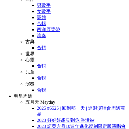
男歌手
女歌手
團體
合輯
西洋原聲帶
演奏
古典
合輯
世界
心靈
合輯
兒童
合輯
演奏
合輯
明星周邊
五月天 Mayday
2025 #5525 | 回到那一天 | 巡迴演唱會周邊商
品
2023 好好好想見到你 香港站
2023 諾亞方舟10週年進化復刻限定版演唱會