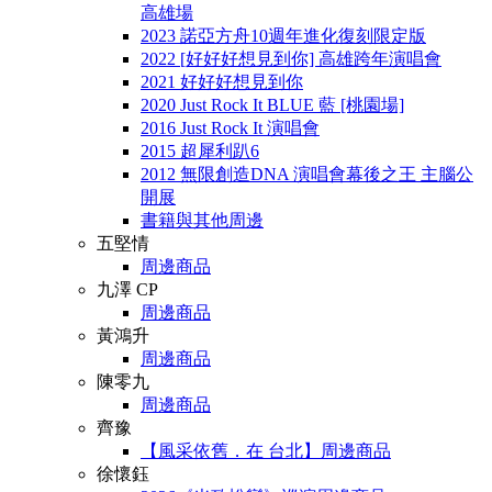
高雄場
2023 諾亞方舟10週年進化復刻限定版
2022 [好好好想見到你] 高雄跨年演唱會
2021 好好好想見到你
2020 Just Rock It BLUE 藍 [桃園場]
2016 Just Rock It 演唱會
2015 超犀利趴6
2012 無限創造DNA 演唱會幕後之王 主腦公
開展
書籍與其他周邊
五堅情
周邊商品
九澤 CP
周邊商品
黃鴻升
周邊商品
陳零九
周邊商品
齊豫
【風采依舊．在 台北】周邊商品
徐懷鈺