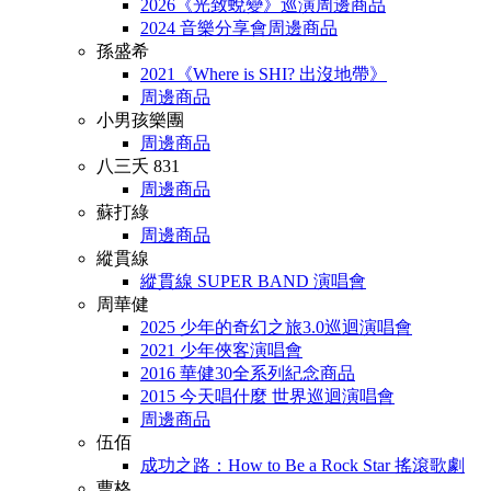
2026《光致蛻變》巡演周邊商品
2024 音樂分享會周邊商品
孫盛希
2021《Where is SHI? 出沒地帶》
周邊商品
小男孩樂團
周邊商品
八三夭 831
周邊商品
蘇打綠
周邊商品
縱貫線
縱貫線 SUPER BAND 演唱會
周華健
2025 少年的奇幻之旅3.0巡迴演唱會
2021 少年俠客演唱會
2016 華健30全系列紀念商品
2015 今天唱什麼 世界巡迴演唱會
周邊商品
伍佰
成功之路：How to Be a Rock Star 搖滾歌劇
曹格