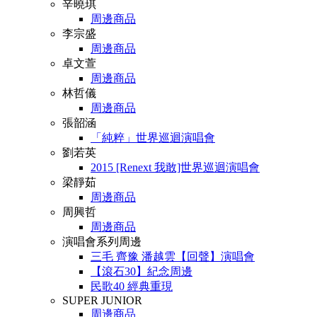
辛曉琪
周邊商品
李宗盛
周邊商品
卓文萱
周邊商品
林哲儀
周邊商品
張韶涵
「純粹」世界巡迴演唱會
劉若英
2015 [Renext 我敢]世界巡迴演唱會
梁靜茹
周邊商品
周興哲
周邊商品
演唱會系列周邊
三毛 齊豫 潘越雲【回聲】演唱會
【滾石30】紀念周邊
民歌40 經典重現
SUPER JUNIOR
周邊商品