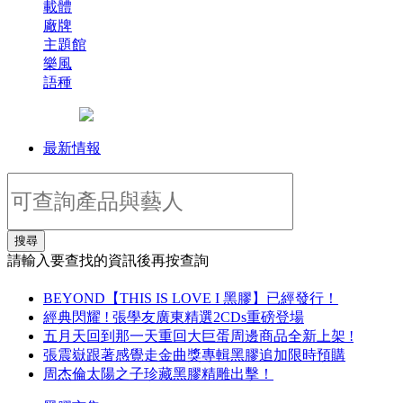
載體
廠牌
主題館
樂風
語種
最新情報
搜尋
請輸入要查找的資訊後再按查詢
BEYOND【THIS IS LOVE I 黑膠】已經發行！
經典閃耀 ! 張學友廣東精選2CDs重磅登場
五月天回到那一天重回大巨蛋周邊商品全新上架 !
張震嶽跟著感覺走金曲獎專輯黑膠追加限時預購
周杰倫太陽之子珍藏黑膠精雕出擊！