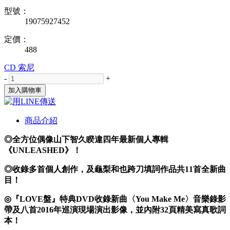
型號：
19075927452
定價：
488
CD
索尼
-
+
加入購物車
商品介紹
◎全方位偶像山下智久睽違四年最新個人專輯
《UNLEASHED》！
◎收錄多首個人創作，及龜梨和也跨刀填詞作品共11首全新曲
目！
◎『LOVE盤』特典DVD收錄新曲〈You Make Me〉音樂錄影
帶及八首2016年巡演現場演出影像，並內附32頁精美寫真歌詞
本！