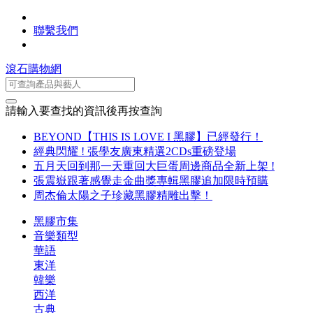
聯繫我們
滾石購物網
請輸入要查找的資訊後再按查詢
BEYOND【THIS IS LOVE I 黑膠】已經發行！
經典閃耀 ! 張學友廣東精選2CDs重磅登場
五月天回到那一天重回大巨蛋周邊商品全新上架 !
張震嶽跟著感覺走金曲獎專輯黑膠追加限時預購
周杰倫太陽之子珍藏黑膠精雕出擊！
黑膠市集
音樂類型
華語
東洋
韓樂
西洋
古典