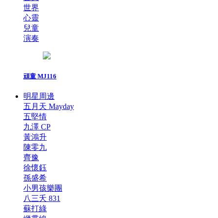
世界
心靈
兒童
演奏
頑童 MJ116
明星周邊
五月天 Mayday
五堅情
九澤 CP
黃鴻升
陳零九
齊豫
徐懷鈺
孫盛希
小男孩樂團
八三夭 831
蘇打綠