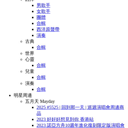
男歌手
女歌手
團體
合輯
西洋原聲帶
演奏
古典
合輯
世界
心靈
合輯
兒童
合輯
演奏
合輯
明星周邊
五月天 Mayday
2025 #5525 | 回到那一天 | 巡迴演唱會周邊商
品
2023 好好好想見到你 香港站
2023 諾亞方舟10週年進化復刻限定版演唱會