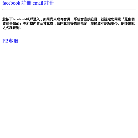
facebook 註冊
email 註冊
您按下facebook帳戶登入，如果尚未成為會員，系統會直接註冊，並認定您同意『蒐集個
資前告知函』等所載內容及其意義，茲同意該等條款規定，並願遵守網站現今、嗣後規範
之各種規則。
FB客服