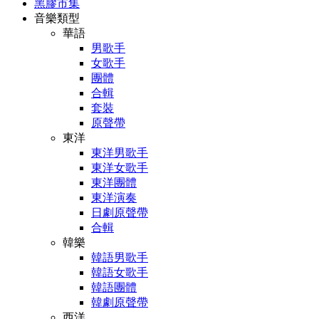
黑膠市集
音樂類型
華語
男歌手
女歌手
團體
合輯
套裝
原聲帶
東洋
東洋男歌手
東洋女歌手
東洋團體
東洋演奏
日劇原聲帶
合輯
韓樂
韓語男歌手
韓語女歌手
韓語團體
韓劇原聲帶
西洋