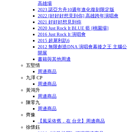
高雄場
2023 諾亞方舟10週年進化復刻限定版
2022 [好好好想見到你] 高雄跨年演唱會
2021 好好好想見到你
2020 Just Rock It BLUE 藍 [桃園場]
2016 Just Rock It 演唱會
2015 超犀利趴6
2012 無限創造DNA 演唱會幕後之王 主腦公
開展
書籍與其他周邊
五堅情
周邊商品
九澤 CP
周邊商品
黃鴻升
周邊商品
陳零九
周邊商品
齊豫
【風采依舊．在 台北】周邊商品
徐懷鈺