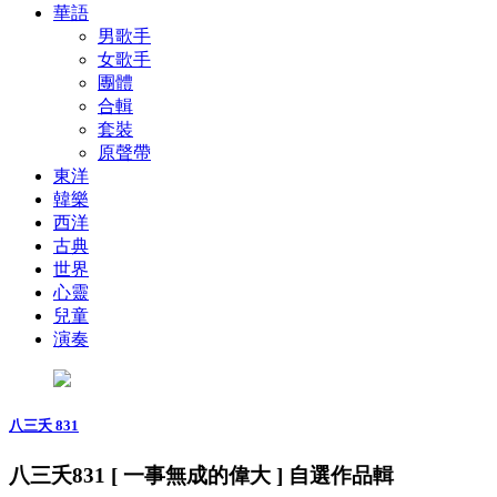
華語
男歌手
女歌手
團體
合輯
套裝
原聲帶
東洋
韓樂
西洋
古典
世界
心靈
兒童
演奏
八三夭 831
八三夭831 [ 一事無成的偉大 ] 自選作品輯