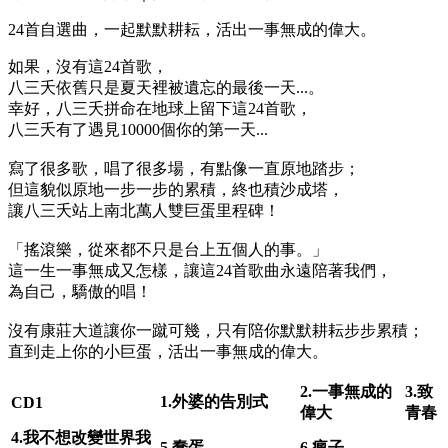
24首自選曲，一起默默耕耘，活出一事無成的偉大。
如果，沒有這24首歌，
八三夭依舊只是夏天裡被遺忘的最後一天...。
幸好，八三夭拼命在地球上留下這24首歌，
八三夭有了遇見10000個你的第一天...
寫了很多歌，唱了很多場，有點像一直原地踏步；
但這貌似原地一步一步的累積，終也積沙成塔，
讓八三夭站上南北萬人雙巨蛋里程碑！
「搖滾樂，從來都不只是台上五個人的事。」
這一生一事無成又怎樣，讓這24首歌曲永遠陪著我們，
為自己，驕傲的唱！
沒有康莊大道讓你一蹴可幾，只有陪你默默耕耘步步累積；
直到走上你的小巨蛋，活出一事無成的偉大。
2.
一事無成的
3.
致
1.
外婆的告別式
CD1
偉大
青春
4.
我不想改變世界
我
5.
蠢蛋
6.
瘋子