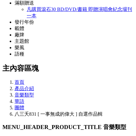
滿額贈送
凡購買滾石30 BD/DVD/書籍 即贈演唱會紀念場刊
一本
發行年份
載體
廠牌
主題館
樂風
語種
主內容區塊
首頁
產品介紹
音樂類型
華語
團體
八三夭831 [ 一事無成的偉大 ] 自選作品輯
MENU_HEADER_PRODUCT_TITLE
音樂類型