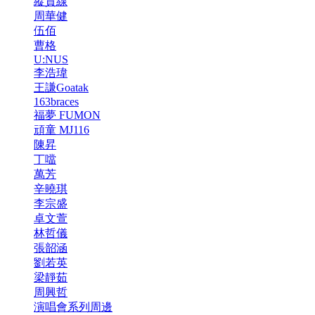
縱貫線
周華健
伍佰
曹格
U:NUS
李浩瑋
王謙Goatak
163braces
福夢 FUMON
頑童 MJ116
陳昇
丁噹
萬芳
辛曉琪
李宗盛
卓文萱
林哲儀
張韶涵
劉若英
梁靜茹
周興哲
演唱會系列周邊