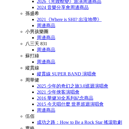
2026《光致蛻變》巡演周邊商品
2024 音樂分享會周邊商品
孫盛希
2021《Where is SHI? 出沒地帶》
周邊商品
小男孩樂團
周邊商品
八三夭 831
周邊商品
蘇打綠
周邊商品
縱貫線
縱貫線 SUPER BAND 演唱會
周華健
2025 少年的奇幻之旅3.0巡迴演唱會
2021 少年俠客演唱會
2016 華健30全系列紀念商品
2015 今天唱什麼 世界巡迴演唱會
周邊商品
伍佰
成功之路：How to Be a Rock Star 搖滾歌劇
曹格