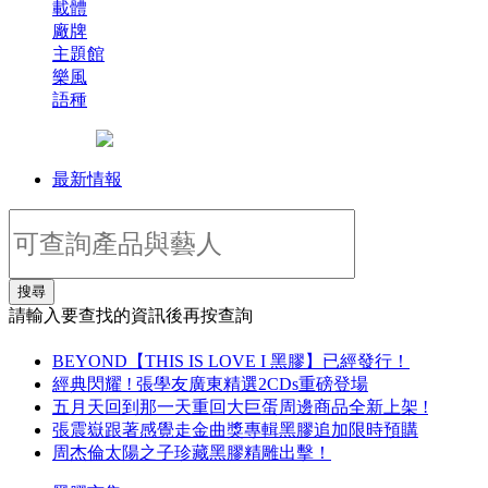
載體
廠牌
主題館
樂風
語種
最新情報
搜尋
請輸入要查找的資訊後再按查詢
BEYOND【THIS IS LOVE I 黑膠】已經發行！
經典閃耀 ! 張學友廣東精選2CDs重磅登場
五月天回到那一天重回大巨蛋周邊商品全新上架 !
張震嶽跟著感覺走金曲獎專輯黑膠追加限時預購
周杰倫太陽之子珍藏黑膠精雕出擊！