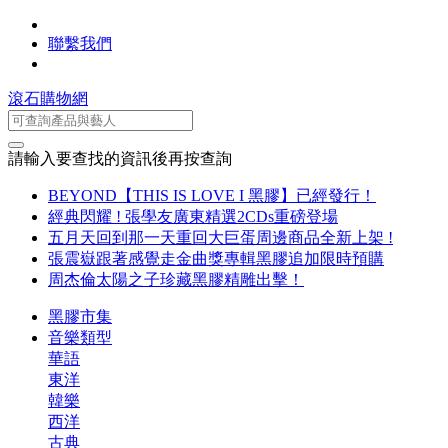
聯繫我們
滾石購物網
請輸入要查找的資訊後再按查詢
BEYOND【THIS IS LOVE I 黑膠】已經發行！
經典閃耀 ! 張學友廣東精選2CDs重磅登場
五月天回到那一天重回大巨蛋周邊商品全新上架 !
張震嶽跟著感覺走金曲獎專輯黑膠追加限時預購
周杰倫太陽之子珍藏黑膠精雕出擊！
黑膠市集
音樂類型
華語
東洋
韓樂
西洋
古典