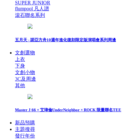
SUPER JUNIOR
flumpool 凡人譜
滾石聯名系列
五月天 - 諾亞方舟10週年進化復刻限定版演唱會系列周邊
文創選物
上衣
下身
文創小物
3C及周邊
其他
Master J 66 × 艾瑋倫UnderNeighbor × ROCK 限量聯名TEE
新品預購
主題搜尋
發行年份