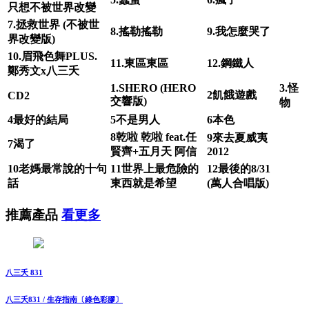
只想不被世界改變
7.
拯救世界
(
不被世
8.
搖勒搖勒
9.
我怎麼哭了
界改變版)
10.
眉飛色舞PLUS.
11.
東區東區
12.
鋼鐵人
鄭秀文x八三夭
1.SHERO
(HERO
3.
怪
2
飢餓遊戲
CD2
交響版)
物
4
最好的結局
5
不是男人
6
本色
8
乾啦 乾啦
feat.
任
9
來去夏威夷
7
渴了
賢齊+五月天 阿信
2012
10
老媽最常說的十句
11
世界上最危險的
12
最後的8/31
話
東西就是希望
(
萬人合唱版)
推薦產品
看更多
八三夭 831
八三夭831 / 生存指南〔綠色彩膠〕