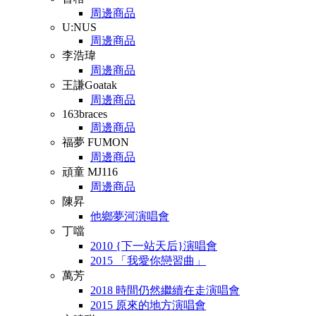
周邊商品
U:NUS
周邊商品
李浩瑋
周邊商品
王謙Goatak
周邊商品
163braces
周邊商品
福夢 FUMON
周邊商品
頑童 MJ116
周邊商品
陳昇
他鄉夢河演唱會
丁噹
2010 {下一站天后}演唱會
2015 「我愛你戀習曲」
萬芳
2018 時間仍然繼續在走演唱會
2015 原來的地方演唱會