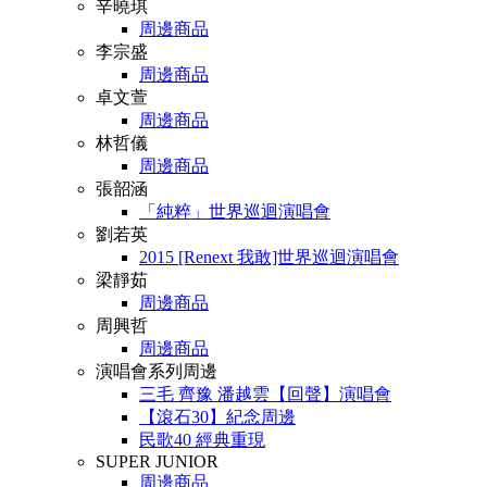
辛曉琪
周邊商品
李宗盛
周邊商品
卓文萱
周邊商品
林哲儀
周邊商品
張韶涵
「純粹」世界巡迴演唱會
劉若英
2015 [Renext 我敢]世界巡迴演唱會
梁靜茹
周邊商品
周興哲
周邊商品
演唱會系列周邊
三毛 齊豫 潘越雲【回聲】演唱會
【滾石30】紀念周邊
民歌40 經典重現
SUPER JUNIOR
周邊商品