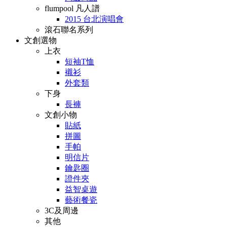
flumpool 凡人譜
2015 台北演唱會
滾石聯名系列
文創選物
上衣
短袖T恤
襯衫
外套類
下身
長褲
文創小物
貼紙
拼圖
手帕
明信片
鑰匙圈
證件夾
益智桌遊
藝術餐瓷
3C及周邊
其他