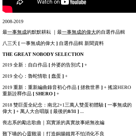
2008-2019
最
一事無成
的默默耕耘 ｜最
一事無成的偉大
的自選作品輯
八三夭
[
一事無成的偉大
]
自選作品輯 新聞資料
THE GREAT NOBODY SELECTION
2019 全新：自白作品
[
外婆的告別式
]
+
2019 全心：魯蛇情歌
[
蠢蛋
]
+
2019 重新：重新編曲錄音初心作品
[
拯救世界
]
+ 搖滾HERO
重新詮釋作品
[ SHERO ]
+
2018 雙巨蛋全紀念：南北2+1三萬人雙蛋初體驗
[
一事無成的
偉大
]
+ 萬人大合唱版
[
最後的
8/31 ]
...
喪志系的勵志歌曲｜寫實派的真實故事絕無改編
難下嚥的心靈雞湯｜打造銅腸鐵胃不怕消化不良