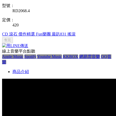
型號：
RD2068.4
定價：
420
CD
滾石
傑作精選
Fun樂團
最趴831
搖滾
售完
線上音樂平台點聽
Apple Music
Spotify
Youtube Music
KKBOX
網易雲音樂
QQ音
樂
商品介紹