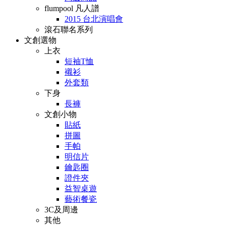
flumpool 凡人譜
2015 台北演唱會
滾石聯名系列
文創選物
上衣
短袖T恤
襯衫
外套類
下身
長褲
文創小物
貼紙
拼圖
手帕
明信片
鑰匙圈
證件夾
益智桌遊
藝術餐瓷
3C及周邊
其他