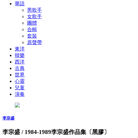
華語
男歌手
女歌手
團體
合輯
套裝
原聲帶
東洋
韓樂
西洋
古典
世界
心靈
兒童
演奏
李宗盛
李宗盛 / 1984-1989李宗盛作品集〔黑膠〕