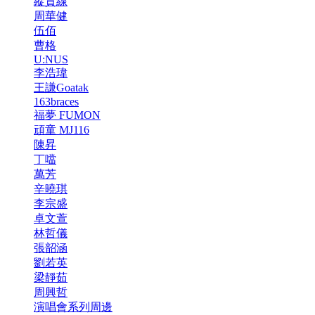
縱貫線
周華健
伍佰
曹格
U:NUS
李浩瑋
王謙Goatak
163braces
福夢 FUMON
頑童 MJ116
陳昇
丁噹
萬芳
辛曉琪
李宗盛
卓文萱
林哲儀
張韶涵
劉若英
梁靜茹
周興哲
演唱會系列周邊