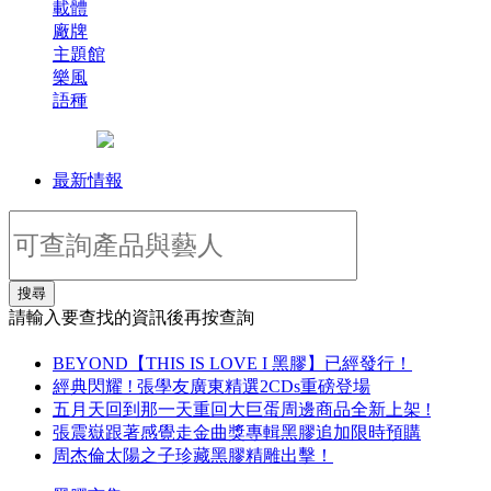
載體
廠牌
主題館
樂風
語種
最新情報
搜尋
請輸入要查找的資訊後再按查詢
BEYOND【THIS IS LOVE I 黑膠】已經發行！
經典閃耀 ! 張學友廣東精選2CDs重磅登場
五月天回到那一天重回大巨蛋周邊商品全新上架 !
張震嶽跟著感覺走金曲獎專輯黑膠追加限時預購
周杰倫太陽之子珍藏黑膠精雕出擊！