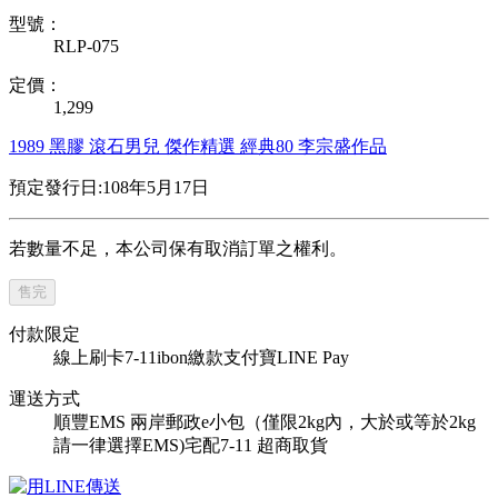
型號：
RLP-075
定價：
1,299
1989
黑膠
滾石男兒
傑作精選
經典80
李宗盛作品
預定發行日:108年5月17日
若數量不足，本公司保有取消訂單之權利。
售完
付款限定
線上刷卡
7-11ibon繳款
支付寶
LINE Pay
運送方式
順豐
EMS
兩岸郵政e小包（僅限2kg內，大於或等於2kg
請一律選擇EMS)
宅配
7-11 超商取貨