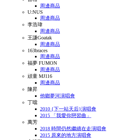
周邊商品
U:NUS
周邊商品
李浩瑋
周邊商品
王謙Goatak
周邊商品
163braces
周邊商品
福夢 FUMON
周邊商品
頑童 MJ116
周邊商品
陳昇
他鄉夢河演唱會
丁噹
2010 {下一站天后}演唱會
2015 「我愛你戀習曲」
萬芳
2018 時間仍然繼續在走演唱會
2015 原來的地方演唱會