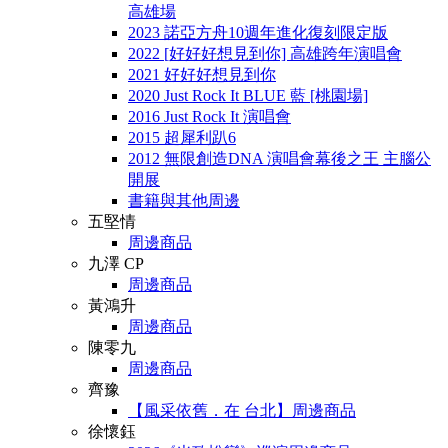
高雄場
2023 諾亞方舟10週年進化復刻限定版
2022 [好好好想見到你] 高雄跨年演唱會
2021 好好好想見到你
2020 Just Rock It BLUE 藍 [桃園場]
2016 Just Rock It 演唱會
2015 超犀利趴6
2012 無限創造DNA 演唱會幕後之王 主腦公
開展
書籍與其他周邊
五堅情
周邊商品
九澤 CP
周邊商品
黃鴻升
周邊商品
陳零九
周邊商品
齊豫
【風采依舊．在 台北】周邊商品
徐懷鈺