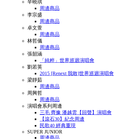
辛曉琪
周邊商品
李宗盛
周邊商品
卓文萱
周邊商品
林哲儀
周邊商品
張韶涵
「純粹」世界巡迴演唱會
劉若英
2015 [Renext 我敢]世界巡迴演唱會
梁靜茹
周邊商品
周興哲
周邊商品
演唱會系列周邊
三毛 齊豫 潘越雲【回聲】演唱會
【滾石30】紀念周邊
民歌40 經典重現
SUPER JUNIOR
周邊商品