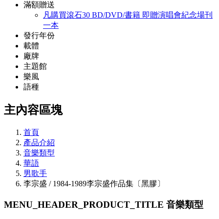
滿額贈送
凡購買滾石30 BD/DVD/書籍 即贈演唱會紀念場刊
一本
發行年份
載體
廠牌
主題館
樂風
語種
主內容區塊
首頁
產品介紹
音樂類型
華語
男歌手
李宗盛 / 1984-1989李宗盛作品集〔黑膠〕
MENU_HEADER_PRODUCT_TITLE
音樂類型