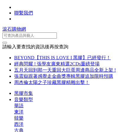
聯繫我們
滾石購物網
請輸入要查找的資訊後再按查詢
BEYOND【THIS IS LOVE I 黑膠】已經發行！
經典閃耀 ! 張學友廣東精選2CDs重磅登場
五月天回到那一天重回大巨蛋周邊商品全新上架 !
張震嶽跟著感覺走金曲獎專輯黑膠追加限時預購
周杰倫太陽之子珍藏黑膠精雕出擊！
黑膠市集
音樂類型
華語
東洋
韓樂
西洋
古典