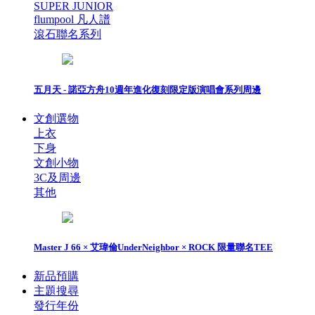
SUPER JUNIOR
flumpool 凡人譜
滾石聯名系列
五月天 - 諾亞方舟10週年進化復刻限定版演唱會系列周邊
文創選物
上衣
下身
文創小物
3C及周邊
其他
Master J 66 × 艾瑋倫UnderNeighbor × ROCK 限量聯名TEE
新品預購
主題搜尋
發行年份