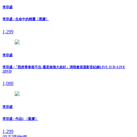
李宗盛
李宗盛 / 生命中的精靈〔黑膠〕
1,299
李宗盛
李宗盛 /「既然青春留不住-還是做個大叔好」演唱會巡迴影音紀錄LIVE 2CD+LIVE
2DVD
1,088
李宗盛
李宗盛 / 作品1 〔藍膠〕
1,299