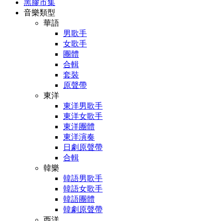
黑膠市集
音樂類型
華語
男歌手
女歌手
團體
合輯
套裝
原聲帶
東洋
東洋男歌手
東洋女歌手
東洋團體
東洋演奏
日劇原聲帶
合輯
韓樂
韓語男歌手
韓語女歌手
韓語團體
韓劇原聲帶
西洋