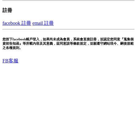
註冊
facebook 註冊
email 註冊
您按下facebook帳戶登入，如果尚未成為會員，系統會直接註冊，並認定您同意『蒐集個
資前告知函』等所載內容及其意義，茲同意該等條款規定，並願遵守網站現今、嗣後規範
之各種規則。
FB客服