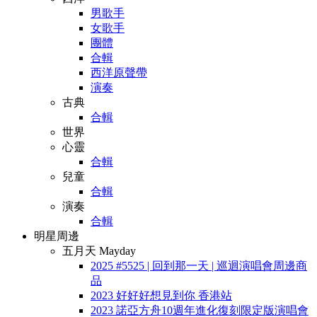
男歌手
女歌手
團體
合輯
西洋原聲帶
演奏
古典
合輯
世界
心靈
合輯
兒童
合輯
演奏
合輯
明星周邊
五月天 Mayday
2025 #5525 | 回到那一天 | 巡迴演唱會周邊商
品
2023 好好好想見到你 香港站
2023 諾亞方舟10週年進化復刻限定版演唱會