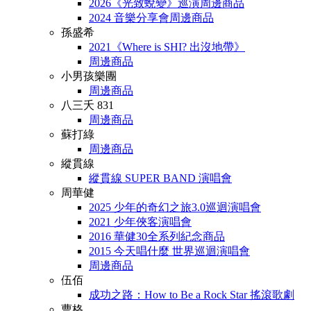
2026《光致蛻變》巡演周邊商品
2024 音樂分享會周邊商品
孫盛希
2021《Where is SHI? 出沒地帶》
周邊商品
小男孩樂團
周邊商品
八三夭 831
周邊商品
蘇打綠
周邊商品
縱貫線
縱貫線 SUPER BAND 演唱會
周華健
2025 少年的奇幻之旅3.0巡迴演唱會
2021 少年俠客演唱會
2016 華健30全系列紀念商品
2015 今天唱什麼 世界巡迴演唱會
周邊商品
伍佰
成功之路：How to Be a Rock Star 搖滾歌劇
曹格