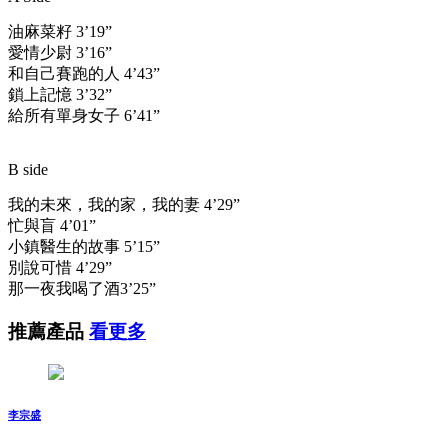
油麻菜籽 3’19”
愛情少尉 3’16”
和自己賽跑的人 4’43”
鎖上記憶 3’32”
給所有單身女子 6’41”
B side
我的未來，我的家，我的妻 4’29”
忙與盲 4’01”
小鎮醫生的故事 5’15”
別說可惜 4’29”
那一夜我喝了酒3’25”
推薦產品
看更多
李宗盛