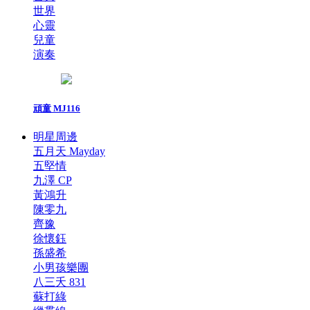
世界
心靈
兒童
演奏
頑童 MJ116
明星周邊
五月天 Mayday
五堅情
九澤 CP
黃鴻升
陳零九
齊豫
徐懷鈺
孫盛希
小男孩樂團
八三夭 831
蘇打綠