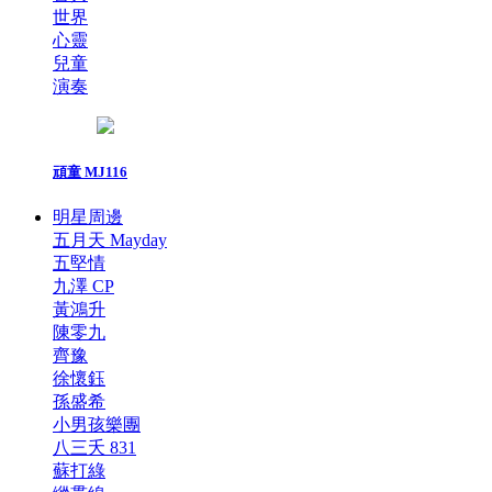
世界
心靈
兒童
演奏
頑童 MJ116
明星周邊
五月天 Mayday
五堅情
九澤 CP
黃鴻升
陳零九
齊豫
徐懷鈺
孫盛希
小男孩樂團
八三夭 831
蘇打綠