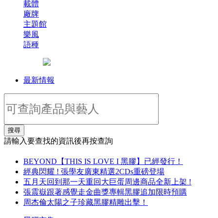
載體
廠牌
主題館
樂風
語種
最新情報
搜尋
請輸入要查找的資訊後再按查詢
BEYOND【THIS IS LOVE I 黑膠】已經發行！
經典閃耀 ! 張學友廣東精選2CDs重磅登場
五月天回到那一天重回大巨蛋周邊商品全新上架 !
張震嶽跟著感覺走金曲獎專輯黑膠追加限時預購
周杰倫太陽之子珍藏黑膠精雕出擊！