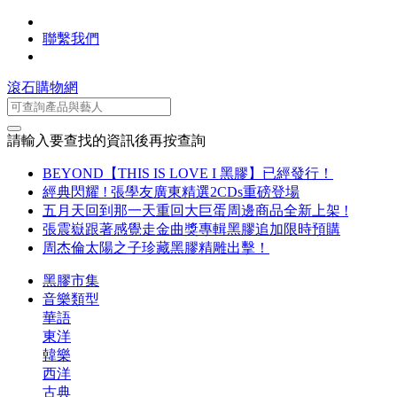
聯繫我們
滾石購物網
請輸入要查找的資訊後再按查詢
BEYOND【THIS IS LOVE I 黑膠】已經發行！
經典閃耀 ! 張學友廣東精選2CDs重磅登場
五月天回到那一天重回大巨蛋周邊商品全新上架 !
張震嶽跟著感覺走金曲獎專輯黑膠追加限時預購
周杰倫太陽之子珍藏黑膠精雕出擊！
黑膠市集
音樂類型
華語
東洋
韓樂
西洋
古典