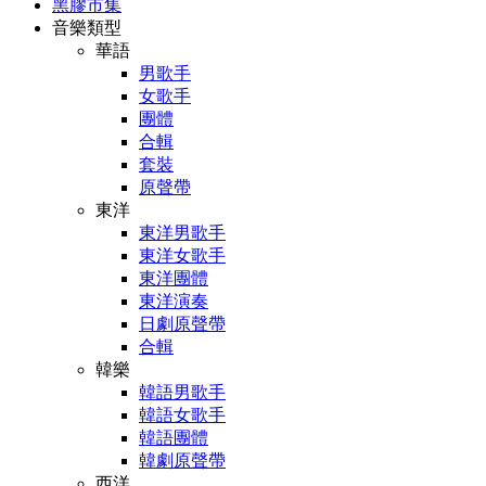
黑膠市集
音樂類型
華語
男歌手
女歌手
團體
合輯
套裝
原聲帶
東洋
東洋男歌手
東洋女歌手
東洋團體
東洋演奏
日劇原聲帶
合輯
韓樂
韓語男歌手
韓語女歌手
韓語團體
韓劇原聲帶
西洋