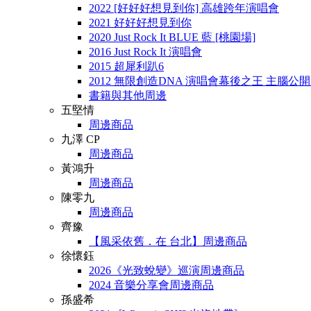
2022 [好好好想見到你] 高雄跨年演唱會
2021 好好好想見到你
2020 Just Rock It BLUE 藍 [桃園場]
2016 Just Rock It 演唱會
2015 超犀利趴6
2012 無限創造DNA 演唱會幕後之王 主腦公
書籍與其他周邊
五堅情
周邊商品
九澤 CP
周邊商品
黃鴻升
周邊商品
陳零九
周邊商品
齊豫
【風采依舊．在 台北】周邊商品
徐懷鈺
2026《光致蛻變》巡演周邊商品
2024 音樂分享會周邊商品
孫盛希