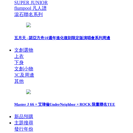
SUPER JUNIOR
flumpool 凡人譜
滾石聯名系列
五月天 - 諾亞方舟10週年進化復刻限定版演唱會系列周邊
文創選物
上衣
下身
文創小物
3C及周邊
其他
Master J 66 × 艾瑋倫UnderNeighbor × ROCK 限量聯名TEE
新品預購
主題搜尋
發行年份