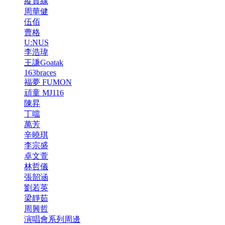
縱貫線
周華健
伍佰
曹格
U:NUS
李浩瑋
王謙Goatak
163braces
福夢 FUMON
頑童 MJ116
陳昇
丁噹
萬芳
辛曉琪
李宗盛
卓文萱
林哲儀
張韶涵
劉若英
梁靜茹
周興哲
演唱會系列周邊