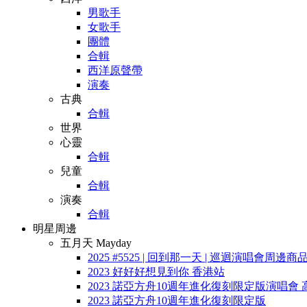
男歌手
女歌手
團體
合輯
西洋原聲帶
演奏
古典
合輯
世界
心靈
合輯
兒童
合輯
演奏
合輯
明星周邊
五月天 Mayday
2025 #5525 | 回到那一天 | 巡迴演唱會周邊商
2023 好好好想見到你 香港站
2023 諾亞方舟10週年進化復刻限定版演唱會 
2023 諾亞方舟10週年進化復刻限定版