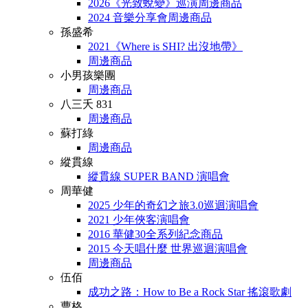
2026《光致蛻變》巡演周邊商品
2024 音樂分享會周邊商品
孫盛希
2021《Where is SHI? 出沒地帶》
周邊商品
小男孩樂團
周邊商品
八三夭 831
周邊商品
蘇打綠
周邊商品
縱貫線
縱貫線 SUPER BAND 演唱會
周華健
2025 少年的奇幻之旅3.0巡迴演唱會
2021 少年俠客演唱會
2016 華健30全系列紀念商品
2015 今天唱什麼 世界巡迴演唱會
周邊商品
伍佰
成功之路：How to Be a Rock Star 搖滾歌劇
曹格