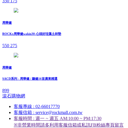
350
175
周華健
ROCKx周華健wakin30-心頭好珪藻土杯墊
550
275
周華健
SACD系列 - 周華健 / 聽健16首廣東精選
899
滾石購物網
客服專線 : 02-66017770
客服信箱 : service@rockmall.com.tw
客服時間 : 週一 ~ 週五 AM:10:00 ~ PM:17:30
※非營業時間請多利用客服信箱或私訊FB粉絲專頁留言