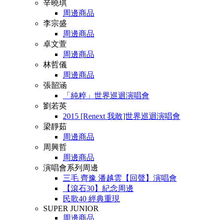
辛曉琪
周邊商品
李宗盛
周邊商品
卓文萱
周邊商品
林哲儀
周邊商品
張韶涵
「純粹」世界巡迴演唱會
劉若英
2015 [Renext 我敢]世界巡迴演唱會
梁靜茹
周邊商品
周興哲
周邊商品
演唱會系列周邊
三毛 齊豫 潘越雲【回聲】演唱會
【滾石30】紀念周邊
民歌40 經典重現
SUPER JUNIOR
周邊商品