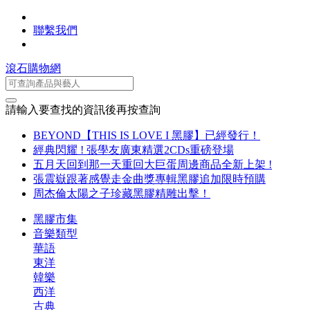
聯繫我們
滾石購物網
請輸入要查找的資訊後再按查詢
BEYOND【THIS IS LOVE I 黑膠】已經發行！
經典閃耀 ! 張學友廣東精選2CDs重磅登場
五月天回到那一天重回大巨蛋周邊商品全新上架 !
張震嶽跟著感覺走金曲獎專輯黑膠追加限時預購
周杰倫太陽之子珍藏黑膠精雕出擊！
黑膠市集
音樂類型
華語
東洋
韓樂
西洋
古典