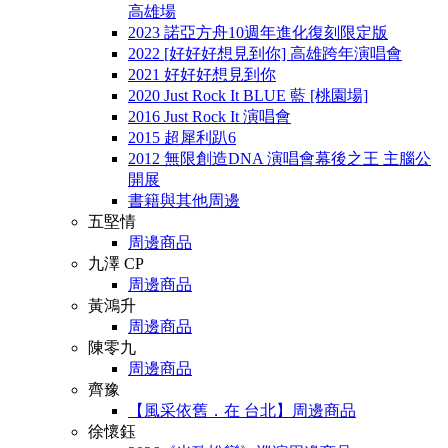
高雄場
2023 諾亞方舟10週年進化復刻限定版
2022 [好好好想見到你] 高雄跨年演唱會
2021 好好好想見到你
2020 Just Rock It BLUE 藍 [桃園場]
2016 Just Rock It 演唱會
2015 超犀利趴6
2012 無限創造DNA 演唱會幕後之王 主腦公
開展
書籍與其他周邊
五堅情
周邊商品
九澤 CP
周邊商品
黃鴻升
周邊商品
陳零九
周邊商品
齊豫
【風采依舊．在 台北】周邊商品
徐懷鈺