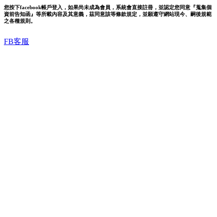
您按下facebook帳戶登入，如果尚未成為會員，系統會直接註冊，並認定您同意『蒐集個
資前告知函』等所載內容及其意義，茲同意該等條款規定，並願遵守網站現今、嗣後規範
之各種規則。
FB客服