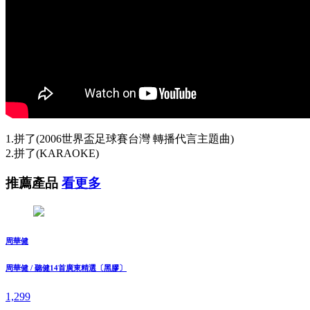
1.拼了(2006世界盃足球賽台灣 轉播代言主題曲)
2.拼了(KARAOKE)
推薦產品
看更多
周華健
周華健 / 聽健14首廣東精選〔黑膠〕
1,299