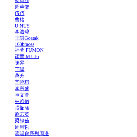
縱貫線
周華健
伍佰
曹格
U:NUS
李浩瑋
王謙Goatak
163braces
福夢 FUMON
頑童 MJ116
陳昇
丁噹
萬芳
辛曉琪
李宗盛
卓文萱
林哲儀
張韶涵
劉若英
梁靜茹
周興哲
演唱會系列周邊