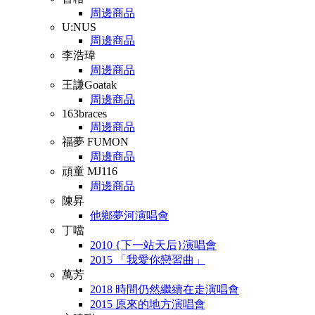
周邊商品
U:NUS
周邊商品
李浩瑋
周邊商品
王謙Goatak
周邊商品
163braces
周邊商品
福夢 FUMON
周邊商品
頑童 MJ116
周邊商品
陳昇
他鄉夢河演唱會
丁噹
2010 {下一站天后}演唱會
2015 「我愛你戀習曲」
萬芳
2018 時間仍然繼續在走演唱會
2015 原來的地方演唱會