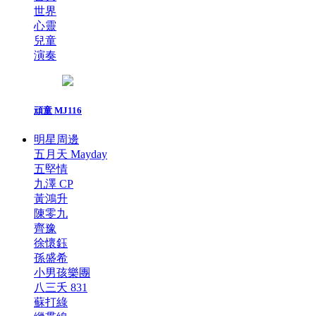
世界
心靈
兒童
演奏
頑童 MJ116
明星周邊
五月天 Mayday
五堅情
九澤 CP
黃鴻升
陳零九
齊豫
徐懷鈺
孫盛希
小男孩樂團
八三夭 831
蘇打綠