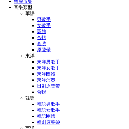
黑膠市集
音樂類型
華語
男歌手
女歌手
團體
合輯
套裝
原聲帶
東洋
東洋男歌手
東洋女歌手
東洋團體
東洋演奏
日劇原聲帶
合輯
韓樂
韓語男歌手
韓語女歌手
韓語團體
韓劇原聲帶
西洋