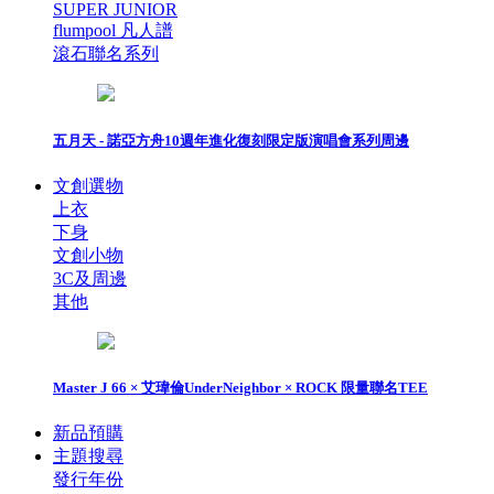
SUPER JUNIOR
flumpool 凡人譜
滾石聯名系列
五月天 - 諾亞方舟10週年進化復刻限定版演唱會系列周邊
文創選物
上衣
下身
文創小物
3C及周邊
其他
Master J 66 × 艾瑋倫UnderNeighbor × ROCK 限量聯名TEE
新品預購
主題搜尋
發行年份