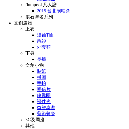
flumpool 凡人譜
2015 台北演唱會
滾石聯名系列
文創選物
上衣
短袖T恤
襯衫
外套類
下身
長褲
文創小物
貼紙
拼圖
手帕
明信片
鑰匙圈
證件夾
益智桌遊
藝術餐瓷
3C及周邊
其他