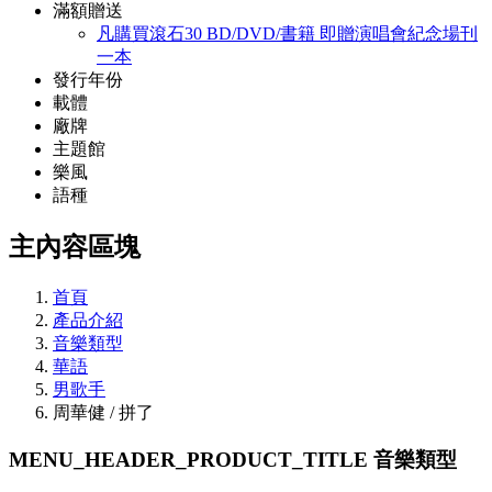
滿額贈送
凡購買滾石30 BD/DVD/書籍 即贈演唱會紀念場刊
一本
發行年份
載體
廠牌
主題館
樂風
語種
主內容區塊
首頁
產品介紹
音樂類型
華語
男歌手
周華健 / 拼了
MENU_HEADER_PRODUCT_TITLE
音樂類型