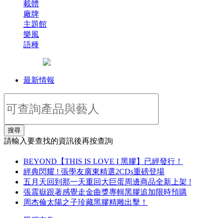
載體
廠牌
主題館
樂風
語種
最新情報
搜尋
請輸入要查找的資訊後再按查詢
BEYOND【THIS IS LOVE I 黑膠】已經發行！
經典閃耀 ! 張學友廣東精選2CDs重磅登場
五月天回到那一天重回大巨蛋周邊商品全新上架 !
張震嶽跟著感覺走金曲獎專輯黑膠追加限時預購
周杰倫太陽之子珍藏黑膠精雕出擊！