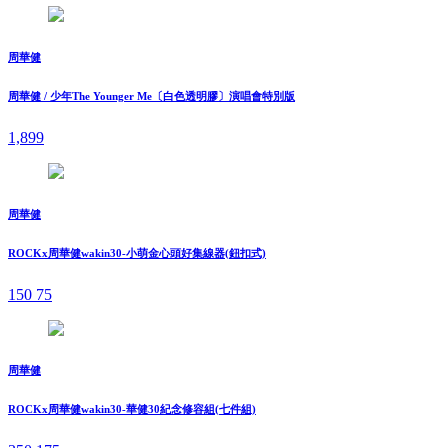
周華健
周華健 / 少年The Younger Me〔白色透明膠〕演唱會特別版
1,899
周華健
ROCKx周華健wakin30-小萌金心頭好集線器(鈕扣式)
150
75
周華健
ROCKx周華健wakin30-華健30紀念修容組(七件組)