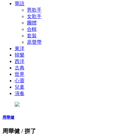
華語
男歌手
女歌手
團體
合輯
套裝
原聲帶
東洋
韓樂
西洋
古典
世界
心靈
兒童
演奏
周華健
周華健 / 拼了