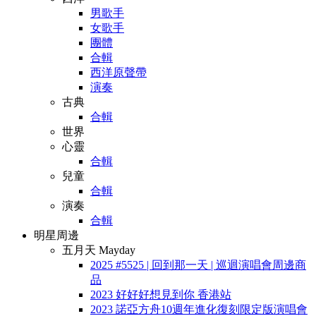
男歌手
女歌手
團體
合輯
西洋原聲帶
演奏
古典
合輯
世界
心靈
合輯
兒童
合輯
演奏
合輯
明星周邊
五月天 Mayday
2025 #5525 | 回到那一天 | 巡迴演唱會周邊商
品
2023 好好好想見到你 香港站
2023 諾亞方舟10週年進化復刻限定版演唱會