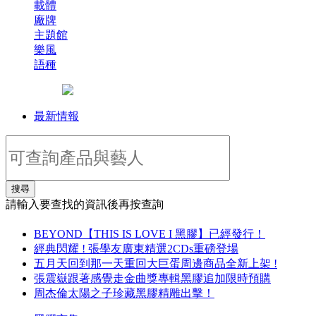
載體
廠牌
主題館
樂風
語種
最新情報
搜尋
請輸入要查找的資訊後再按查詢
BEYOND【THIS IS LOVE I 黑膠】已經發行！
經典閃耀 ! 張學友廣東精選2CDs重磅登場
五月天回到那一天重回大巨蛋周邊商品全新上架 !
張震嶽跟著感覺走金曲獎專輯黑膠追加限時預購
周杰倫太陽之子珍藏黑膠精雕出擊！