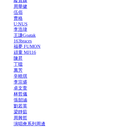
縱貫線
周華健
伍佰
曹格
U:NUS
李浩瑋
王謙Goatak
163braces
福夢 FUMON
頑童 MJ116
陳昇
丁噹
萬芳
辛曉琪
李宗盛
卓文萱
林哲儀
張韶涵
劉若英
梁靜茹
周興哲
演唱會系列周邊