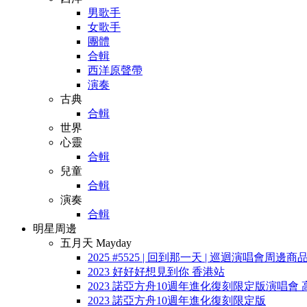
男歌手
女歌手
團體
合輯
西洋原聲帶
演奏
古典
合輯
世界
心靈
合輯
兒童
合輯
演奏
合輯
明星周邊
五月天 Mayday
2025 #5525 | 回到那一天 | 巡迴演唱會周邊商
2023 好好好想見到你 香港站
2023 諾亞方舟10週年進化復刻限定版演唱會 
2023 諾亞方舟10週年進化復刻限定版