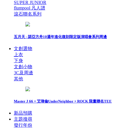
SUPER JUNIOR
flumpool 凡人譜
滾石聯名系列
五月天 - 諾亞方舟10週年進化復刻限定版演唱會系列周邊
文創選物
上衣
下身
文創小物
3C及周邊
其他
Master J 66 × 艾瑋倫UnderNeighbor × ROCK 限量聯名TEE
新品預購
主題搜尋
發行年份