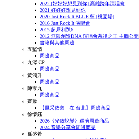
2022 [好好好想見到你] 高雄跨年演唱會
2021 好好好想見到你
2020 Just Rock It BLUE 藍 [桃園場]
2016 Just Rock It 演唱會
2015 超犀利趴6
2012 無限創造DNA 演唱會幕後之王 主腦公
書籍與其他周邊
五堅情
周邊商品
九澤 CP
周邊商品
黃鴻升
周邊商品
陳零九
周邊商品
齊豫
【風采依舊．在 台北】周邊商品
徐懷鈺
2026《光致蛻變》巡演周邊商品
2024 音樂分享會周邊商品
孫盛希