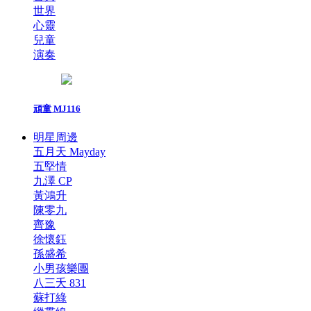
世界
心靈
兒童
演奏
頑童 MJ116
明星周邊
五月天 Mayday
五堅情
九澤 CP
黃鴻升
陳零九
齊豫
徐懷鈺
孫盛希
小男孩樂團
八三夭 831
蘇打綠