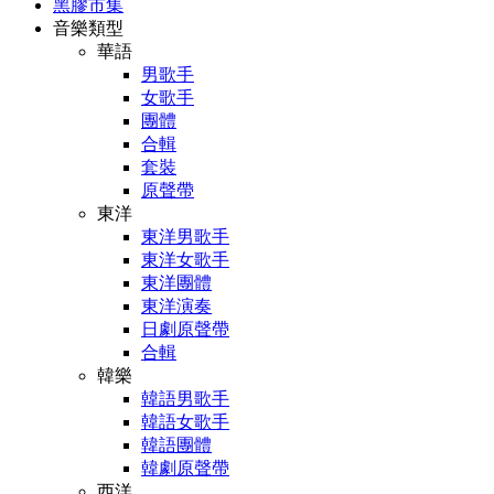
黑膠市集
音樂類型
華語
男歌手
女歌手
團體
合輯
套裝
原聲帶
東洋
東洋男歌手
東洋女歌手
東洋團體
東洋演奏
日劇原聲帶
合輯
韓樂
韓語男歌手
韓語女歌手
韓語團體
韓劇原聲帶
西洋