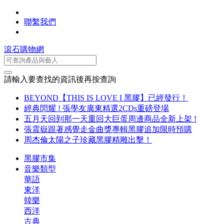
聯繫我們
滾石購物網
請輸入要查找的資訊後再按查詢
BEYOND【THIS IS LOVE I 黑膠】已經發行！
經典閃耀 ! 張學友廣東精選2CDs重磅登場
五月天回到那一天重回大巨蛋周邊商品全新上架 !
張震嶽跟著感覺走金曲獎專輯黑膠追加限時預購
周杰倫太陽之子珍藏黑膠精雕出擊！
黑膠市集
音樂類型
華語
東洋
韓樂
西洋
古典