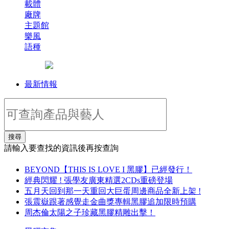
載體
廠牌
主題館
樂風
語種
最新情報
搜尋
請輸入要查找的資訊後再按查詢
BEYOND【THIS IS LOVE I 黑膠】已經發行！
經典閃耀 ! 張學友廣東精選2CDs重磅登場
五月天回到那一天重回大巨蛋周邊商品全新上架 !
張震嶽跟著感覺走金曲獎專輯黑膠追加限時預購
周杰倫太陽之子珍藏黑膠精雕出擊！