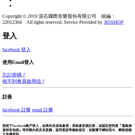
Copyright © 2019 滾石國際音樂股份有限公司 統編：
22012304 All rights reserved.
Service Provided by
365SHOP
登入
facebook 登入
使用Email登入
忘記密碼 ?
收不到會員啟用信 ?
註冊
facebook 註冊
email 註冊
您按下facebook帳戶登入，如果尚未成為會員，系統會直接註冊，並認定您同意『蒐集個
資前告知函』等所載內容及其意義，茲同意該等條款規定，並願遵守網站現今、嗣後規範
之各種規則。