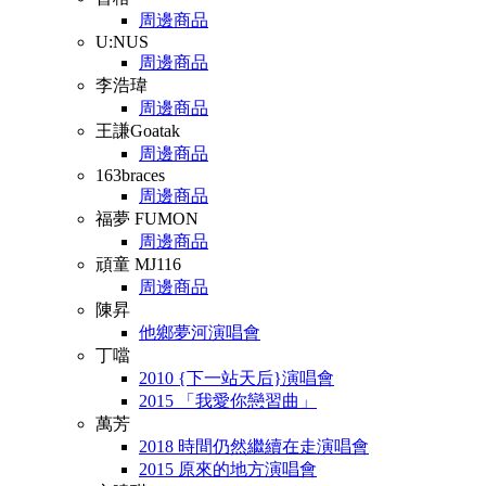
周邊商品
U:NUS
周邊商品
李浩瑋
周邊商品
王謙Goatak
周邊商品
163braces
周邊商品
福夢 FUMON
周邊商品
頑童 MJ116
周邊商品
陳昇
他鄉夢河演唱會
丁噹
2010 {下一站天后}演唱會
2015 「我愛你戀習曲」
萬芳
2018 時間仍然繼續在走演唱會
2015 原來的地方演唱會