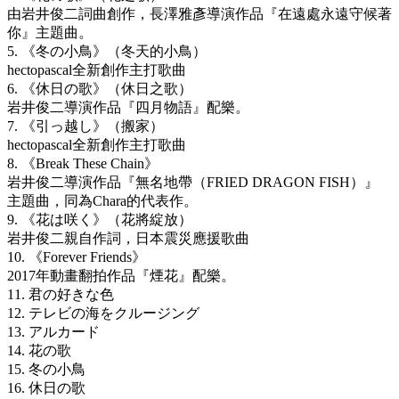
由岩井俊二詞曲創作，長澤雅彥導演作品『在遠處永遠守候著
你』主題曲。
5. 《冬の小鳥》（冬天的小鳥）
hectopascal全新創作主打歌曲
6. 《休日の歌》（休日之歌）
岩井俊二導演作品『四月物語』配樂。
7. 《引っ越し》（搬家）
hectopascal全新創作主打歌曲
8. 《Break These Chain》
岩井俊二導演作品『無名地帶（FRIED DRAGON FISH）』
主題曲，同為Chara的代表作。
9. 《花は咲く》（花將綻放）
岩井俊二親自作詞，日本震災應援歌曲
10. 《Forever Friends》
2017年動畫翻拍作品『煙花』配樂。
11. 君の好きな色
12. テレビの海をクルージング
13. アルカード
14. 花の歌
15. 冬の小鳥
16. 休日の歌