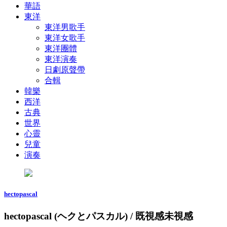
華語
東洋
東洋男歌手
東洋女歌手
東洋團體
東洋演奏
日劇原聲帶
合輯
韓樂
西洋
古典
世界
心靈
兒童
演奏
hectopascal
hectopascal (ヘクとパスカル) / 既視感未視感