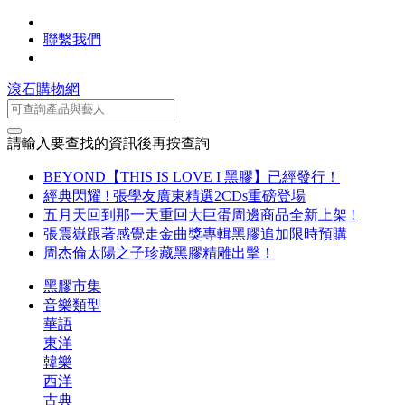
聯繫我們
滾石購物網
請輸入要查找的資訊後再按查詢
BEYOND【THIS IS LOVE I 黑膠】已經發行！
經典閃耀 ! 張學友廣東精選2CDs重磅登場
五月天回到那一天重回大巨蛋周邊商品全新上架 !
張震嶽跟著感覺走金曲獎專輯黑膠追加限時預購
周杰倫太陽之子珍藏黑膠精雕出擊！
黑膠市集
音樂類型
華語
東洋
韓樂
西洋
古典