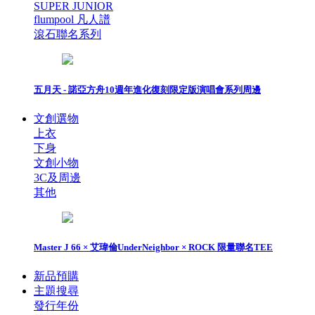
SUPER JUNIOR
flumpool 凡人譜
滾石聯名系列
五月天 - 諾亞方舟10週年進化復刻限定版演唱會系列周邊
文創選物
上衣
下身
文創小物
3C及周邊
其他
Master J 66 × 艾瑋倫UnderNeighbor × ROCK 限量聯名TEE
新品預購
主題搜尋
發行年份