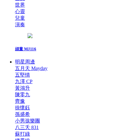
世界
心靈
兒童
演奏
頑童 MJ116
明星周邊
五月天 Mayday
五堅情
九澤 CP
黃鴻升
陳零九
齊豫
徐懷鈺
孫盛希
小男孩樂團
八三夭 831
蘇打綠