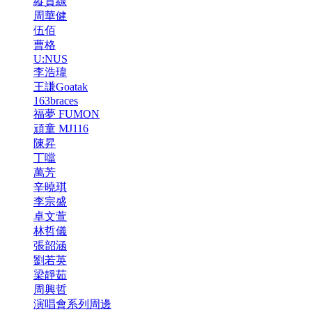
縱貫線
周華健
伍佰
曹格
U:NUS
李浩瑋
王謙Goatak
163braces
福夢 FUMON
頑童 MJ116
陳昇
丁噹
萬芳
辛曉琪
李宗盛
卓文萱
林哲儀
張韶涵
劉若英
梁靜茹
周興哲
演唱會系列周邊