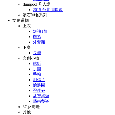
flumpool 凡人譜
2015 台北演唱會
滾石聯名系列
文創選物
上衣
短袖T恤
襯衫
外套類
下身
長褲
文創小物
貼紙
拼圖
手帕
明信片
鑰匙圈
證件夾
益智桌遊
藝術餐瓷
3C及周邊
其他