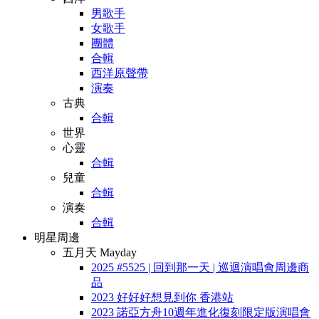
男歌手
女歌手
團體
合輯
西洋原聲帶
演奏
古典
合輯
世界
心靈
合輯
兒童
合輯
演奏
合輯
明星周邊
五月天 Mayday
2025 #5525 | 回到那一天 | 巡迴演唱會周邊商
品
2023 好好好想見到你 香港站
2023 諾亞方舟10週年進化復刻限定版演唱會