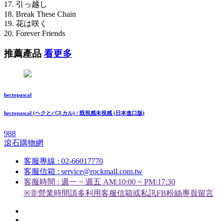
17. 引っ越し
18. Break These Chain
19. 花は咲く
20. Forever Friends
推薦產品
看更多
hectopascal
hectopascal (ヘクとパスカル) / 既視感未視感 (日本進口版)
988
滾石購物網
客服專線 : 02-66017770
客服信箱 : service@rockmall.com.tw
客服時間 : 週一 ~ 週五 AM:10:00 ~ PM:17:30
※非營業時間請多利用客服信箱或私訊FB粉絲專頁留言