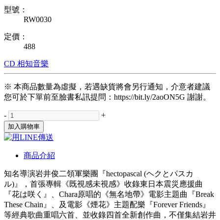
型號：
RW0030
定價：
488
CD
相知音樂
※ 本商品數量為虛擬，若遇缺貨將會另行通知，介意者建議
您可於下單前至臉書私訊提問：https://bit.ly/2aoON5G 謝謝。
-
+
加入購物車
商品介紹
知名導演岩井俊二領軍樂團『hectopascal (ヘクとパスカ
ル)』，首張專輯《既視感未視感》收錄東日本震災應援曲
『花は咲く』、Chara原唱的《無名地帶》電影主題曲『Break
These Chain』、及電影《煙花》主題配樂『Forever Friends』
等經典歌曲重唱六首、並收錄四首全新創作曲，不僅集結岩井