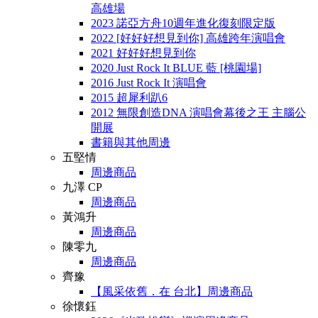
高雄場
2023 諾亞方舟10週年進化復刻限定版
2022 [好好好想見到你] 高雄跨年演唱會
2021 好好好想見到你
2020 Just Rock It BLUE 藍 [桃園場]
2016 Just Rock It 演唱會
2015 超犀利趴6
2012 無限創造DNA 演唱會幕後之王 主腦公
開展
書籍與其他周邊
五堅情
周邊商品
九澤 CP
周邊商品
黃鴻升
周邊商品
陳零九
周邊商品
齊豫
【風采依舊．在 台北】周邊商品
徐懷鈺