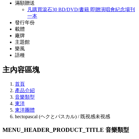
滿額贈送
凡購買滾石30 BD/DVD/書籍 即贈演唱會紀念場刊
一本
發行年份
載體
廠牌
主題館
樂風
語種
主內容區塊
首頁
產品介紹
音樂類型
東洋
東洋團體
hectopascal (ヘクとパスカル) / 既視感未視感
MENU_HEADER_PRODUCT_TITLE
音樂類型