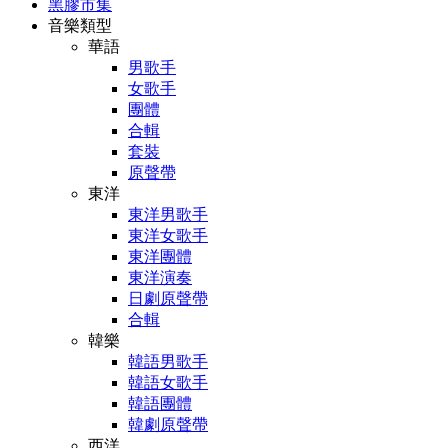
黑膠市集
音樂類型
華語
男歌手
女歌手
團體
合輯
套裝
原聲帶
東洋
東洋男歌手
東洋女歌手
東洋團體
東洋演奏
日劇原聲帶
合輯
韓樂
韓語男歌手
韓語女歌手
韓語團體
韓劇原聲帶
西洋