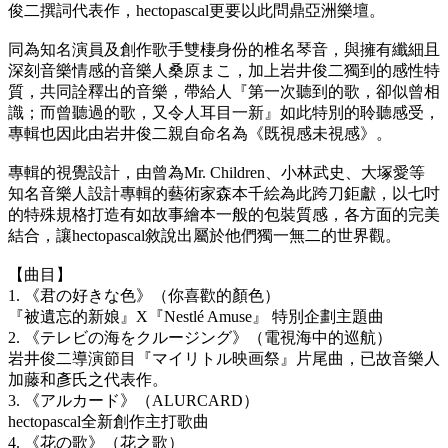
俊二撰詞代表作，hectopascal更要以此問鼎亞洲樂壇。
同為知名演員及創作歌手雙棲身份的椎名琴音，與擁有纖細且
深刻音樂情感的音樂人桑原まこ，加上岩井俊二獨到的感性特
質，共同詮釋出的音樂，帶給人『第一次聽到的歌，卻似曾相
識；而曾聽過的歌，又令人耳目一新』如此特別的聆聽感受，
專輯也因此由岩井俊二親自命名為《既視感未視感》。
專輯的視覺設計，由曾為Mr. Children、小林武史、大塚愛等
知名音樂人設計專輯的藝術家森本千絵為此跨刀鉅獻，以七吋
的特殊規格打造有如故事繪本一般的包裝質感，各方面的完美
結合，讓hectopascal敘說出屬於他們獨一無二的世界觀。
【曲目】
1. 《君の好きな色》（你喜歡的顏色）
『被遺忘的新娘』X『Nestlé Amuse』 特別企劃主題曲
2. 《テレビの海をクルージング》（電視海中的巡航）
岩井俊二導演節目『マイリトル映画祭』片尾曲，已故音樂人
加藤和彥氏之代表作。
3. 《アルカード》（ALURCARD）
hectopascal全新創作主打歌曲
4. 《花の歌》（花之歌）