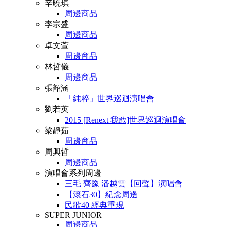
辛曉琪
周邊商品
李宗盛
周邊商品
卓文萱
周邊商品
林哲儀
周邊商品
張韶涵
「純粹」世界巡迴演唱會
劉若英
2015 [Renext 我敢]世界巡迴演唱會
梁靜茹
周邊商品
周興哲
周邊商品
演唱會系列周邊
三毛 齊豫 潘越雲【回聲】演唱會
【滾石30】紀念周邊
民歌40 經典重現
SUPER JUNIOR
周邊商品