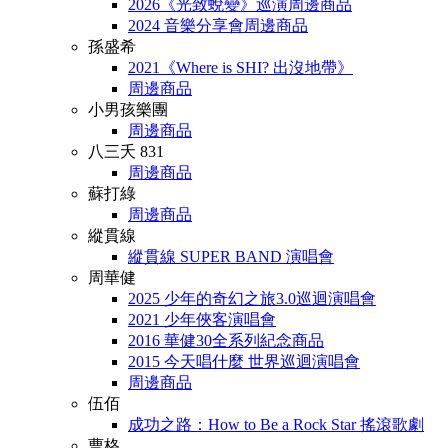
2026《光致蛻變》巡演周邊商品
2024 音樂分享會周邊商品
孫盛希
2021《Where is SHI? 出沒地帶》
周邊商品
小男孩樂團
周邊商品
八三夭 831
周邊商品
蘇打綠
周邊商品
縱貫線
縱貫線 SUPER BAND 演唱會
周華健
2025 少年的奇幻之旅3.0巡迴演唱會
2021 少年俠客演唱會
2016 華健30全系列紀念商品
2015 今天唱什麼 世界巡迴演唱會
周邊商品
伍佰
成功之路：How to Be a Rock Star 搖滾歌劇
曹格