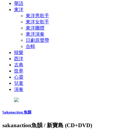
華語
東洋
東洋男歌手
東洋女歌手
東洋團體
東洋演奏
日劇原聲帶
合輯
韓樂
西洋
古典
世界
心靈
兒童
演奏
Sakanaction 魚韻
sakanaction魚韻 / 新寶島 (CD+DVD)