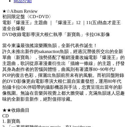
商品介紹
★☆Album Review
初回限定盤〈CD+DVD〉
電影『爆漫王』主題曲 ｜『爆漫王』12 ｜11(五)熱血才是王
道全台爆裂
DVD收錄電影導演大根仁執導「新寶島」卡拉OK影像
當今東瀛最強搖滾樂團魚韻，全新代表作誕生！
許久未推出新作的sakanaction魚韻，經過沉潛後所交出的全新
單曲〈新寶島〉，強勢搭配了暢銷漫畫改編電影『爆漫王』的
主題曲，歌詞從原著漫畫衍生出「描繪一條線」的主題，抒發
其身為創作者的苦惱與體悟，曲風則有著濃厚80~90年代J
POP的復古色彩，揮灑出魚韻前所未有的風貌。而初回盤附錄
的DVD影像更由電影導演大根仁親自策畫發想，運用80年代
拍攝卡拉OK伴唱帶的攝影機器與手法，忠實呈現出當年的影
像氛圍。無論在音樂與視覺上都大膽突破，充滿魚韻迷人惡趣
味的全新影音新作，絕對值得珍藏。
★★收錄曲目
CD
1. 新寶島