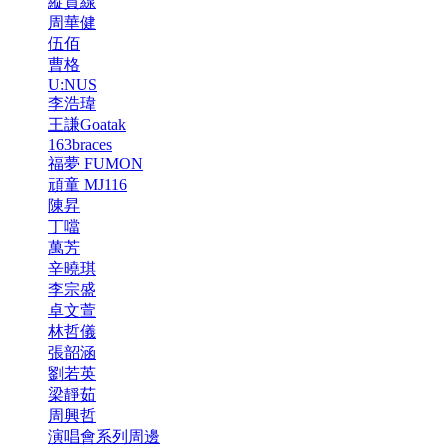
縱貫線
周華健
伍佰
曹格
U:NUS
李浩瑋
王謙Goatak
163braces
福夢 FUMON
頑童 MJ116
陳昇
丁噹
萬芳
辛曉琪
李宗盛
卓文萱
林哲儀
張韶涵
劉若英
梁靜茹
周興哲
演唱會系列周邊