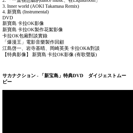
2. 「一直很想聽的dance music、在Liquidroom」
3. Inner world (AOKI Takamasa Remix)
4. 新寶島 (Instrumental)
DVD
新寶島 卡拉OK影像
新寶島 卡拉OK製作花絮影像
卡拉OK包廂對談實錄
「爆漫王」電影音樂製作回顧
江島啓一、岩寺基晴、岡崎英美 卡拉OK&對談
【特典影像】 新寶島 卡拉OK影像 (有歌聲版)
サカナクション - 「新宝島」特典DVD ダイジェストムー
ビー