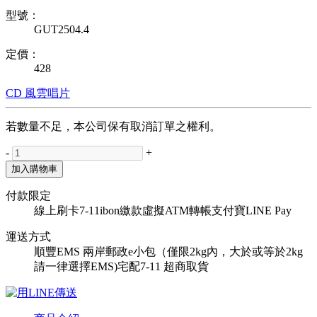
型號：
GUT2504.4
定價：
428
CD
風雲唱片
若數量不足，本公司保有取消訂單之權利。
-
+
加入購物車
付款限定
線上刷卡
7-11ibon繳款
虛擬ATM轉帳
支付寶
LINE Pay
運送方式
順豐
EMS
兩岸郵政e小包（僅限2kg內，大於或等於2kg
請一律選擇EMS)
宅配
7-11 超商取貨