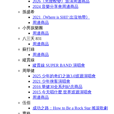
2026《光致蛻變》巡演周邊商品
2024 音樂分享會周邊商品
孫盛希
2021《Where is SHI? 出沒地帶》
周邊商品
小男孩樂團
周邊商品
八三夭 831
周邊商品
蘇打綠
周邊商品
縱貫線
縱貫線 SUPER BAND 演唱會
周華健
2025 少年的奇幻之旅3.0巡迴演唱會
2021 少年俠客演唱會
2016 華健30全系列紀念商品
2015 今天唱什麼 世界巡迴演唱會
周邊商品
伍佰
成功之路：How to Be a Rock Star 搖滾歌劇
曹格