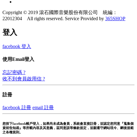
Copyright © 2019 滾石國際音樂股份有限公司 統編：
22012304 All rights reserved.
Service Provided by
365SHOP
登入
facebook 登入
使用Email登入
忘記密碼 ?
收不到會員啟用信 ?
註冊
facebook 註冊
email 註冊
您按下facebook帳戶登入，如果尚未成為會員，系統會直接註冊，並認定您同意『蒐集個
資前告知函』等所載內容及其意義，茲同意該等條款規定，並願遵守網站現今、嗣後規範
之各種規則。