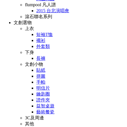
flumpool 凡人譜
2015 台北演唱會
滾石聯名系列
文創選物
上衣
短袖T恤
襯衫
外套類
下身
長褲
文創小物
貼紙
拼圖
手帕
明信片
鑰匙圈
證件夾
益智桌遊
藝術餐瓷
3C及周邊
其他