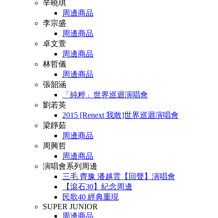
辛曉琪
周邊商品
李宗盛
周邊商品
卓文萱
周邊商品
林哲儀
周邊商品
張韶涵
「純粹」世界巡迴演唱會
劉若英
2015 [Renext 我敢]世界巡迴演唱會
梁靜茹
周邊商品
周興哲
周邊商品
演唱會系列周邊
三毛 齊豫 潘越雲【回聲】演唱會
【滾石30】紀念周邊
民歌40 經典重現
SUPER JUNIOR
周邊商品