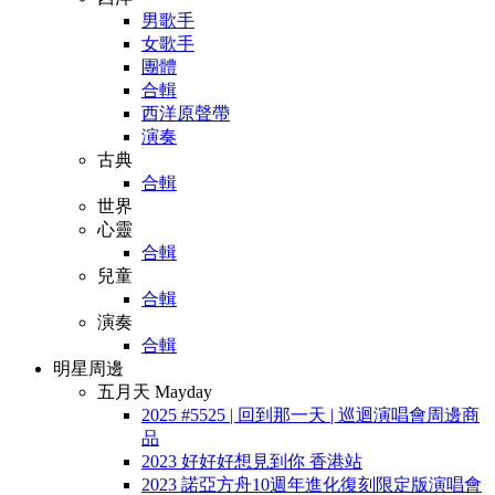
男歌手
女歌手
團體
合輯
西洋原聲帶
演奏
古典
合輯
世界
心靈
合輯
兒童
合輯
演奏
合輯
明星周邊
五月天 Mayday
2025 #5525 | 回到那一天 | 巡迴演唱會周邊商
品
2023 好好好想見到你 香港站
2023 諾亞方舟10週年進化復刻限定版演唱會