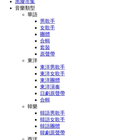
黑膠市集
音樂類型
華語
男歌手
女歌手
團體
合輯
套裝
原聲帶
東洋
東洋男歌手
東洋女歌手
東洋團體
東洋演奏
日劇原聲帶
合輯
韓樂
韓語男歌手
韓語女歌手
韓語團體
韓劇原聲帶
西洋