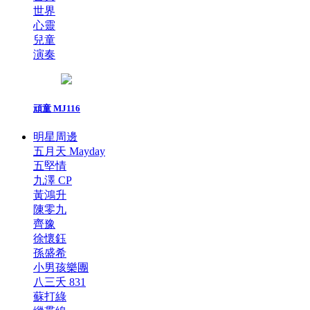
世界
心靈
兒童
演奏
頑童 MJ116
明星周邊
五月天 Mayday
五堅情
九澤 CP
黃鴻升
陳零九
齊豫
徐懷鈺
孫盛希
小男孩樂團
八三夭 831
蘇打綠