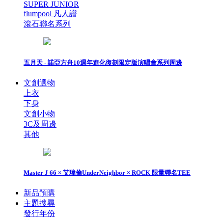
SUPER JUNIOR
flumpool 凡人譜
滾石聯名系列
五月天 - 諾亞方舟10週年進化復刻限定版演唱會系列周邊
文創選物
上衣
下身
文創小物
3C及周邊
其他
Master J 66 × 艾瑋倫UnderNeighbor × ROCK 限量聯名TEE
新品預購
主題搜尋
發行年份