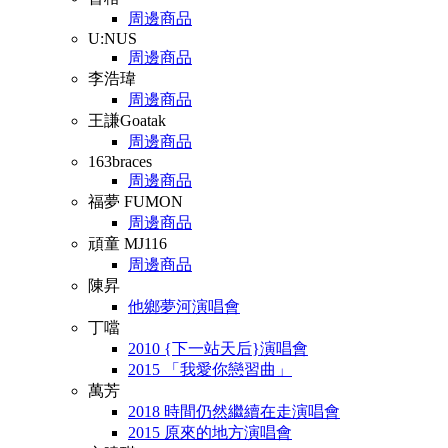
周邊商品
U:NUS
周邊商品
李浩瑋
周邊商品
王謙Goatak
周邊商品
163braces
周邊商品
福夢 FUMON
周邊商品
頑童 MJ116
周邊商品
陳昇
他鄉夢河演唱會
丁噹
2010 {下一站天后}演唱會
2015 「我愛你戀習曲」
萬芳
2018 時間仍然繼續在走演唱會
2015 原來的地方演唱會