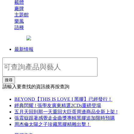
載體
廠牌
主題館
樂風
語種
最新情報
搜尋
請輸入要查找的資訊後再按查詢
BEYOND【THIS IS LOVE I 黑膠】已經發行！
經典閃耀 ! 張學友廣東精選2CDs重磅登場
五月天回到那一天重回大巨蛋周邊商品全新上架 !
張震嶽跟著感覺走金曲獎專輯黑膠追加限時預購
周杰倫太陽之子珍藏黑膠精雕出擊！