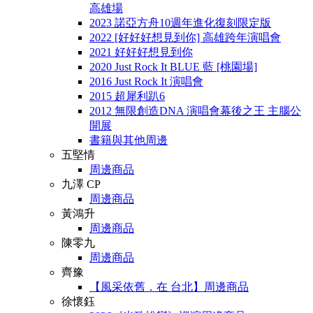
高雄場
2023 諾亞方舟10週年進化復刻限定版
2022 [好好好想見到你] 高雄跨年演唱會
2021 好好好想見到你
2020 Just Rock It BLUE 藍 [桃園場]
2016 Just Rock It 演唱會
2015 超犀利趴6
2012 無限創造DNA 演唱會幕後之王 主腦公
開展
書籍與其他周邊
五堅情
周邊商品
九澤 CP
周邊商品
黃鴻升
周邊商品
陳零九
周邊商品
齊豫
【風采依舊．在 台北】周邊商品
徐懷鈺