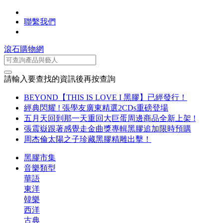
聯繫我們
滾石購物網
請輸入要查找的資訊後再按查詢
BEYOND【THIS IS LOVE I 黑膠】已經發行！
經典閃耀 ! 張學友廣東精選2CDs重磅登場
五月天回到那一天重回大巨蛋周邊商品全新上架 !
張震嶽跟著感覺走金曲獎專輯黑膠追加限時預購
周杰倫太陽之子珍藏黑膠精雕出擊！
黑膠市集
音樂類型
華語
東洋
韓樂
西洋
古典