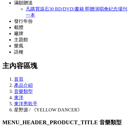
滿額贈送
凡購買滾石30 BD/DVD/書籍 即贈演唱會紀念場刊
一本
發行年份
載體
廠牌
主題館
樂風
語種
主內容區塊
首頁
產品介紹
音樂類型
東洋
東洋男歌手
星野源 / 《YELLOW DANCER》
MENU_HEADER_PRODUCT_TITLE
音樂類型