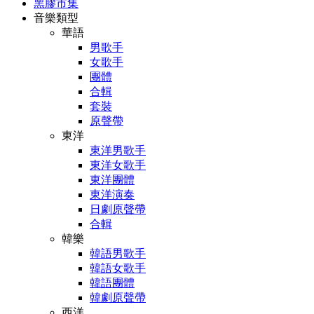
黑膠市集
音樂類型
華語
男歌手
女歌手
團體
合輯
套裝
原聲帶
東洋
東洋男歌手
東洋女歌手
東洋團體
東洋演奏
日劇原聲帶
合輯
韓樂
韓語男歌手
韓語女歌手
韓語團體
韓劇原聲帶
西洋