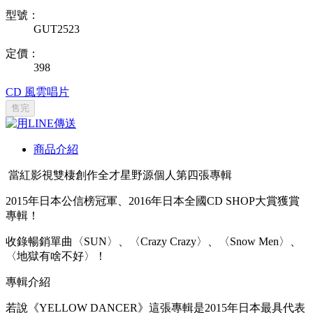
型號：
GUT2523
定價：
398
CD
風雲唱片
售完
商品介紹
當紅影視雙棲創作全才星野源個人第四張專輯
2015年日本公信榜冠軍、2016年日本全國CD SHOP大賞獲賞
專輯！
收錄暢銷單曲〈SUN〉、〈Crazy Crazy〉、〈Snow Men〉、
〈地獄有啥不好〉！
專輯介紹
若說《YELLOW DANCER》這張專輯是2015年日本最具代表