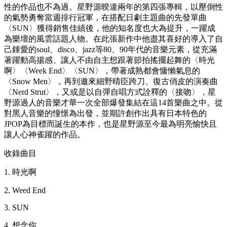
性的作品也不為過。星野源暌違兩年的第四張專輯，以壓倒性
的氣勢勇奪當週排行冠軍，在搭配日劇主題曲的先發單曲
〈SUN〉獲得銷售佳績後，他的知名度也大為提升，一躍成
為樂壇的風雲話題人物。在此張新作中他盡其喜好的導入了自
己鍾愛的soul、disco、jazz等80、90年代的音樂元素，從充滿
著躍動高揚感、讓人不由自主想跟著節拍搖擺起舞的〈時光
啊〉〈Week End〉〈SUN〉，帶著成熟都會慵懶氣息的
〈Snow Men〉，再到邀來細野晴臣跨刀、復古俏皮的演奏曲
〈Nerd Strut〉，又或是以自彈自唱方式詮釋的〈接吻〉，星
野源過人的音樂才華一次全部爆發集結在這14首樂曲之中。從
對黑人音樂的憧憬為出發，並期許創作出具有日本特色的
JPOP為目標而誕生的本作，也是星野源至今最為明亮愉快且
讓人心神雀躍的作品。
收錄曲目
1. 時光啊
2. Weed End
3. SUN
4. 想念你