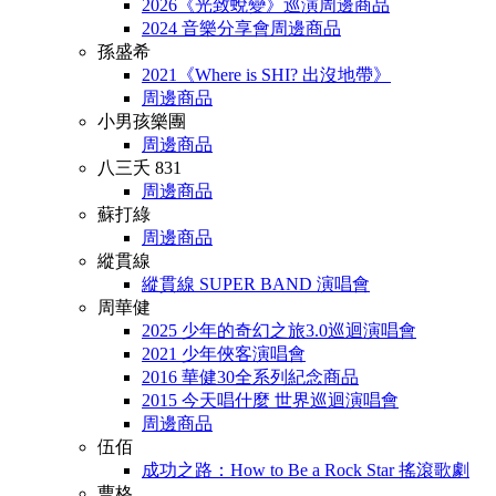
2026《光致蛻變》巡演周邊商品
2024 音樂分享會周邊商品
孫盛希
2021《Where is SHI? 出沒地帶》
周邊商品
小男孩樂團
周邊商品
八三夭 831
周邊商品
蘇打綠
周邊商品
縱貫線
縱貫線 SUPER BAND 演唱會
周華健
2025 少年的奇幻之旅3.0巡迴演唱會
2021 少年俠客演唱會
2016 華健30全系列紀念商品
2015 今天唱什麼 世界巡迴演唱會
周邊商品
伍佰
成功之路：How to Be a Rock Star 搖滾歌劇
曹格