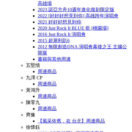
高雄場
2023 諾亞方舟10週年進化復刻限定版
2022 [好好好想見到你] 高雄跨年演唱會
2021 好好好想見到你
2020 Just Rock It BLUE 藍 [桃園場]
2016 Just Rock It 演唱會
2015 超犀利趴6
2012 無限創造DNA 演唱會幕後之王 主腦公
開展
書籍與其他周邊
五堅情
周邊商品
九澤 CP
周邊商品
黃鴻升
周邊商品
陳零九
周邊商品
齊豫
【風采依舊．在 台北】周邊商品
徐懷鈺