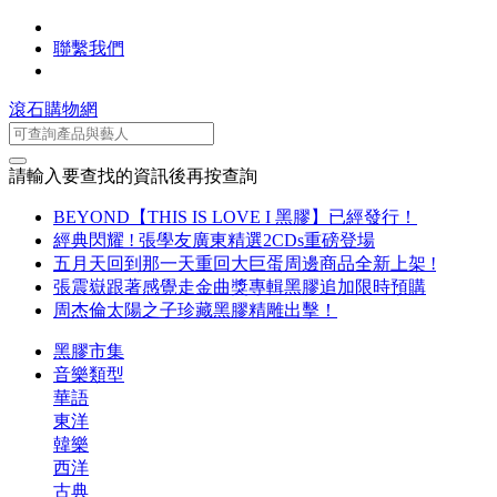
聯繫我們
滾石購物網
請輸入要查找的資訊後再按查詢
BEYOND【THIS IS LOVE I 黑膠】已經發行！
經典閃耀 ! 張學友廣東精選2CDs重磅登場
五月天回到那一天重回大巨蛋周邊商品全新上架 !
張震嶽跟著感覺走金曲獎專輯黑膠追加限時預購
周杰倫太陽之子珍藏黑膠精雕出擊！
黑膠市集
音樂類型
華語
東洋
韓樂
西洋
古典