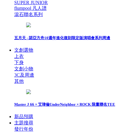
SUPER JUNIOR
flumpool 凡人譜
滾石聯名系列
五月天 - 諾亞方舟10週年進化復刻限定版演唱會系列周邊
文創選物
上衣
下身
文創小物
3C及周邊
其他
Master J 66 × 艾瑋倫UnderNeighbor × ROCK 限量聯名TEE
新品預購
主題搜尋
發行年份