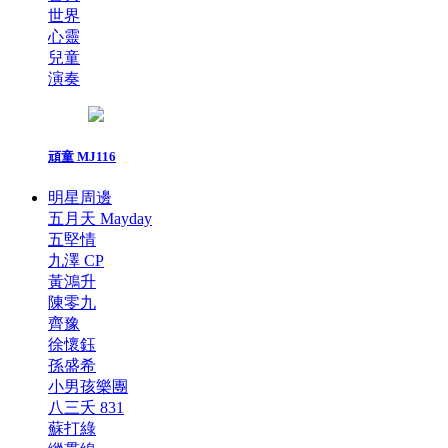
世界
心靈
兒童
演奏
頑童 MJ116
明星周邊
五月天 Mayday
五堅情
九澤 CP
黃鴻升
陳零九
齊豫
徐懷鈺
孫盛希
小男孩樂團
八三夭 831
蘇打綠