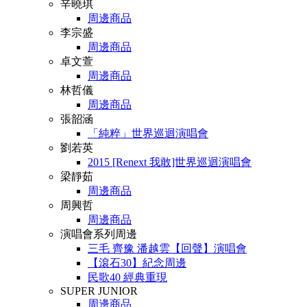
辛曉琪
周邊商品
李宗盛
周邊商品
卓文萱
周邊商品
林哲儀
周邊商品
張韶涵
「純粹」世界巡迴演唱會
劉若英
2015 [Renext 我敢]世界巡迴演唱會
梁靜茹
周邊商品
周興哲
周邊商品
演唱會系列周邊
三毛 齊豫 潘越雲【回聲】演唱會
【滾石30】紀念周邊
民歌40 經典重現
SUPER JUNIOR
周邊商品