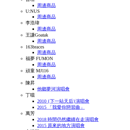
周邊商品
U:NUS
周邊商品
李浩瑋
周邊商品
王謙Goatak
周邊商品
163braces
周邊商品
福夢 FUMON
周邊商品
頑童 MJ116
周邊商品
陳昇
他鄉夢河演唱會
丁噹
2010 {下一站天后}演唱會
2015 「我愛你戀習曲」
萬芳
2018 時間仍然繼續在走演唱會
2015 原來的地方演唱會