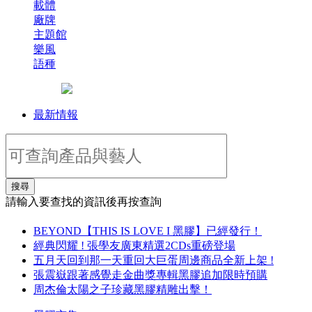
載體
廠牌
主題館
樂風
語種
最新情報
搜尋
請輸入要查找的資訊後再按查詢
BEYOND【THIS IS LOVE I 黑膠】已經發行！
經典閃耀 ! 張學友廣東精選2CDs重磅登場
五月天回到那一天重回大巨蛋周邊商品全新上架 !
張震嶽跟著感覺走金曲獎專輯黑膠追加限時預購
周杰倫太陽之子珍藏黑膠精雕出擊！