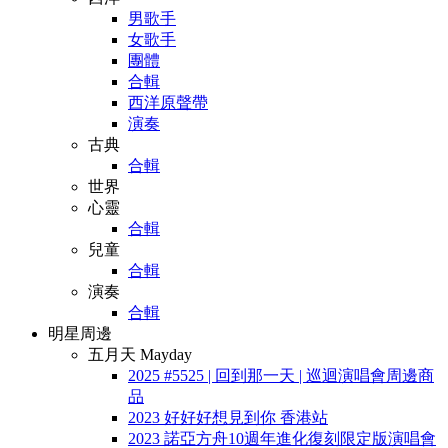
男歌手
女歌手
團體
合輯
西洋原聲帶
演奏
古典
合輯
世界
心靈
合輯
兒童
合輯
演奏
合輯
明星周邊
五月天 Mayday
2025 #5525 | 回到那一天 | 巡迴演唱會周邊商
品
2023 好好好想見到你 香港站
2023 諾亞方舟10週年進化復刻限定版演唱會