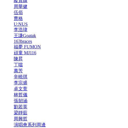
縱貫線
周華健
伍佰
曹格
U:NUS
李浩瑋
王謙Goatak
163braces
福夢 FUMON
頑童 MJ116
陳昇
丁噹
萬芳
辛曉琪
李宗盛
卓文萱
林哲儀
張韶涵
劉若英
梁靜茹
周興哲
演唱會系列周邊