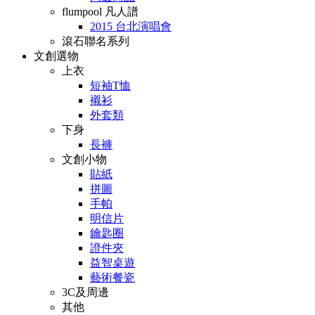
flumpool 凡人譜
2015 台北演唱會
滾石聯名系列
文創選物
上衣
短袖T恤
襯衫
外套類
下身
長褲
文創小物
貼紙
拼圖
手帕
明信片
鑰匙圈
證件夾
益智桌遊
藝術餐瓷
3C及周邊
其他