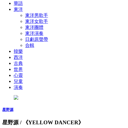
華語
東洋
東洋男歌手
東洋女歌手
東洋團體
東洋演奏
日劇原聲帶
合輯
韓樂
西洋
古典
世界
心靈
兒童
演奏
星野源
星野源 / 《YELLOW DANCER》