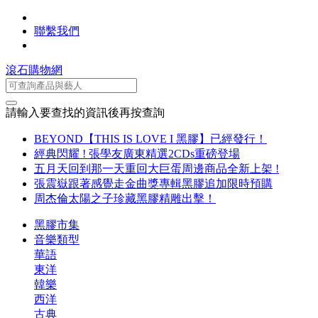
聯繫我們
滾石購物網
請輸入要查找的資訊後再按查詢
BEYOND【THIS IS LOVE I 黑膠】已經發行！
經典閃耀 ! 張學友廣東精選2CDs重磅登場
五月天回到那一天重回大巨蛋周邊商品全新上架 !
張震嶽跟著感覺走金曲獎專輯黑膠追加限時預購
周杰倫太陽之子珍藏黑膠精雕出擊！
黑膠市集
音樂類型
華語
東洋
韓樂
西洋
古典