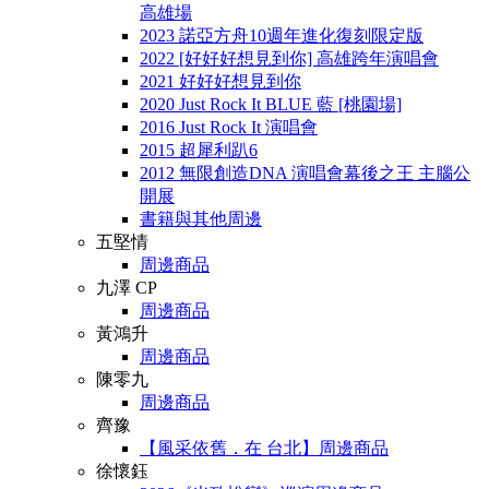
高雄場
2023 諾亞方舟10週年進化復刻限定版
2022 [好好好想見到你] 高雄跨年演唱會
2021 好好好想見到你
2020 Just Rock It BLUE 藍 [桃園場]
2016 Just Rock It 演唱會
2015 超犀利趴6
2012 無限創造DNA 演唱會幕後之王 主腦公
開展
書籍與其他周邊
五堅情
周邊商品
九澤 CP
周邊商品
黃鴻升
周邊商品
陳零九
周邊商品
齊豫
【風采依舊．在 台北】周邊商品
徐懷鈺