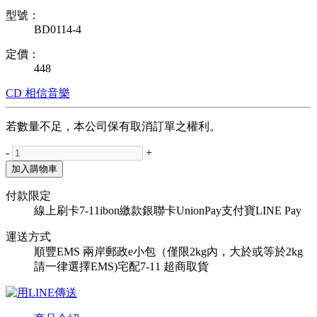
型號：
BD0114-4
定價：
448
CD
相信音樂
若數量不足，本公司保有取消訂單之權利。
-
+
加入購物車
付款限定
線上刷卡
7-11ibon繳款
銀聯卡UnionPay
支付寶
LINE Pay
運送方式
順豐
EMS
兩岸郵政e小包（僅限2kg內，大於或等於2kg
請一律選擇EMS)
宅配
7-11 超商取貨