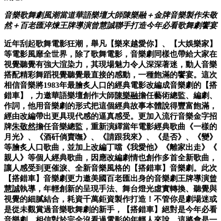
音樂歌舞劇風潮當道
華語樂壇大師陳樂融＋金牌音樂製作朱敬
然＋
百老匯淬煉王牌導演曾慧誠聯手打造
今年必看歌舞劇饗宴
近年刮起歌舞電影狂潮，舉凡【樂來越愛你】、【大娛樂家】
等電影
風靡全世界，除了歌舞電影，音樂劇同樣也帶給大家在
視覺聽覺有強
大渲染力，其現場魅力令人深深著迷，動人音樂
搭配精彩舞蹈視覺聽
覺最直接的感動，一種飽滿的饗宴。這次
相信音樂將1983年最膾
炙人口的經典電影改編成音樂劇的【搭
錯車】，力邀華語樂壇創作大
師
陳樂融
擔任藝術總監、編劇、
作詞，他用音樂劇的形式把這個經典
故事本體說得豐富飽滿，
經由改編帶出更具現代感的逼真感受。更加
入流行音樂金字招
牌
朱敬然
擔任音樂總監，重新演繹當年電影經典歌
曲《一樣的
月光》、《酒矸倘賣嘸》、《請跟我來》、《是否》、《
變》
等膾炙人口歌曲，並加上改編丁噹《我愛他》《離家出走》《
親人》等個人經典歌曲，因應改編劇情也創作多首全新歌曲，
讓人感受到更催淚、全新音樂風格的【搭錯車】音樂劇。此次
【
搭錯車】音樂劇更力邀美國百老匯出身的音樂劇王牌導演
曾
慧誠
執導
，年輕創新的呈現手法、舞台燈光虛實轉換、聽覺與
視覺的細膩結合
，耗資千萬鉅資製作打造！不管你是劇場迷或
是從未觀賞過音樂歌舞
劇的新手，【搭錯車】絕對是今年必看
音樂劇。相信對於完全沒看過
電影的年輕人來說，這將會是一