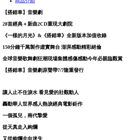
商品介紹
【搭錯車】
音樂劇
28
首經典＋新曲2CD重現大劇院
《一樣的月光》&《搭錯車》全新版本加值收錄
150
分鐘千萬製作虛實舞台 澎湃感動精彩絕倫
全球音樂歌舞劇狂潮
現場集體感傷感動今年必親臨觀賞
【搭錯車】
音樂劇原聲帶7/7隆重發行
讓人止不住淚水 看見愛的壯觀動人
轟動華人世界感人熱淚經典電影鉅作
一個孤兒，兩代摯愛
從天真走入絢爛
又從絢爛走向迷失