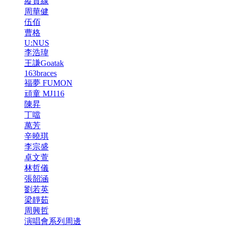
縱貫線
周華健
伍佰
曹格
U:NUS
李浩瑋
王謙Goatak
163braces
福夢 FUMON
頑童 MJ116
陳昇
丁噹
萬芳
辛曉琪
李宗盛
卓文萱
林哲儀
張韶涵
劉若英
梁靜茹
周興哲
演唱會系列周邊