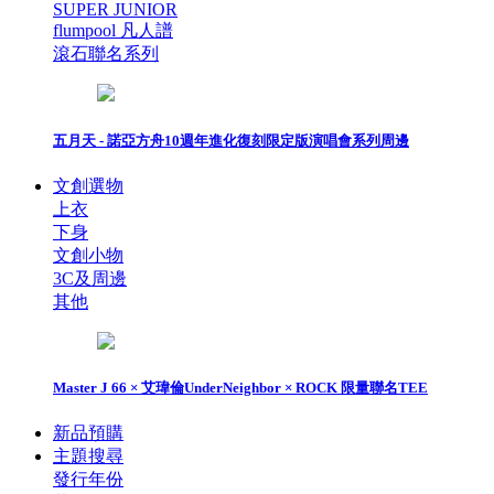
SUPER JUNIOR
flumpool 凡人譜
滾石聯名系列
五月天 - 諾亞方舟10週年進化復刻限定版演唱會系列周邊
文創選物
上衣
下身
文創小物
3C及周邊
其他
Master J 66 × 艾瑋倫UnderNeighbor × ROCK 限量聯名TEE
新品預購
主題搜尋
發行年份