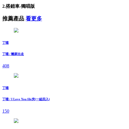
2.搭錯車-獨唱版
推薦產品
看更多
丁噹
丁噹 / 離家出走
408
丁噹
丁噹 / I Love You file夾(一組四入)
150