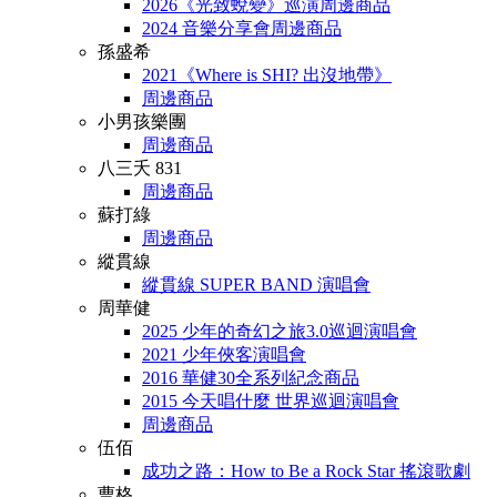
2026《光致蛻變》巡演周邊商品
2024 音樂分享會周邊商品
孫盛希
2021《Where is SHI? 出沒地帶》
周邊商品
小男孩樂團
周邊商品
八三夭 831
周邊商品
蘇打綠
周邊商品
縱貫線
縱貫線 SUPER BAND 演唱會
周華健
2025 少年的奇幻之旅3.0巡迴演唱會
2021 少年俠客演唱會
2016 華健30全系列紀念商品
2015 今天唱什麼 世界巡迴演唱會
周邊商品
伍佰
成功之路：How to Be a Rock Star 搖滾歌劇
曹格