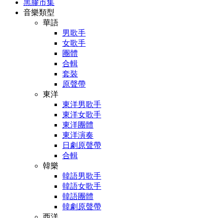
黑膠市集
音樂類型
華語
男歌手
女歌手
團體
合輯
套裝
原聲帶
東洋
東洋男歌手
東洋女歌手
東洋團體
東洋演奏
日劇原聲帶
合輯
韓樂
韓語男歌手
韓語女歌手
韓語團體
韓劇原聲帶
西洋