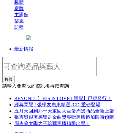
載體
廠牌
主題館
樂風
語種
最新情報
搜尋
請輸入要查找的資訊後再按查詢
BEYOND【THIS IS LOVE I 黑膠】已經發行！
經典閃耀 ! 張學友廣東精選2CDs重磅登場
五月天回到那一天重回大巨蛋周邊商品全新上架 !
張震嶽跟著感覺走金曲獎專輯黑膠追加限時預購
周杰倫太陽之子珍藏黑膠精雕出擊！