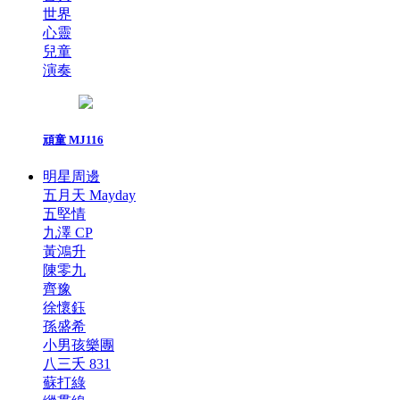
世界
心靈
兒童
演奏
頑童 MJ116
明星周邊
五月天 Mayday
五堅情
九澤 CP
黃鴻升
陳零九
齊豫
徐懷鈺
孫盛希
小男孩樂團
八三夭 831
蘇打綠