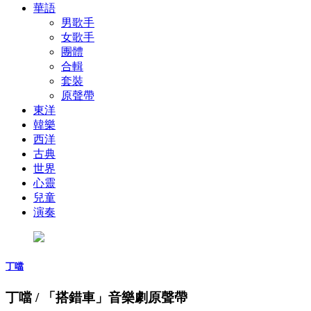
華語
男歌手
女歌手
團體
合輯
套裝
原聲帶
東洋
韓樂
西洋
古典
世界
心靈
兒童
演奏
丁噹
丁噹 / 「搭錯車」音樂劇原聲帶