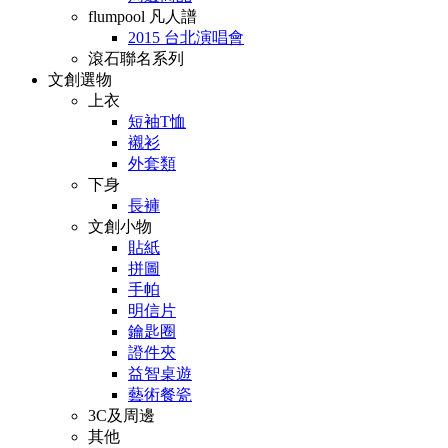
flumpool 凡人譜
2015 台北演唱會
滾石聯名系列
文創選物
上衣
短袖T恤
襯衫
外套類
下身
長褲
文創小物
貼紙
拼圖
手帕
明信片
鑰匙圈
證件夾
益智桌遊
藝術餐瓷
3C及周邊
其他