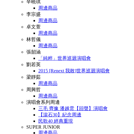
辛曉琪
周邊商品
李宗盛
周邊商品
卓文萱
周邊商品
林哲儀
周邊商品
張韶涵
「純粹」世界巡迴演唱會
劉若英
2015 [Renext 我敢]世界巡迴演唱會
梁靜茹
周邊商品
周興哲
周邊商品
演唱會系列周邊
三毛 齊豫 潘越雲【回聲】演唱會
【滾石30】紀念周邊
民歌40 經典重現
SUPER JUNIOR
周邊商品