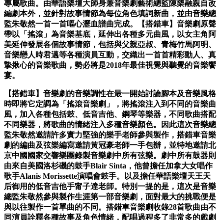
專屬歌曲。由華語樂壇
大師身兼音樂劇藝術總監陳樂融親自改
編劇本外，並針對故事情節為
每位角色填詞新曲，並由音樂總
監朱敬然一首一首嘔心瀝血譜曲完成
。【搭錯車】音樂劇原聲
帶以「搖滾」為音樂基底，延伸出各種多元
曲風，以女主角阿
美延伸發展各個故事情節，包括與父親亞叔、青梅
竹馬阿明、
音樂戀人時君邁等各種演員互動，交織出一首首精彩動人
、真
摯揪心的音樂歌曲，勢必將是2018年最佳視覺與聽覺的音樂
饗
宴。
【搭錯車】音樂劇的音樂調性在最一開始討論腳本及音樂風格
時即將
它定調為「搖滾音樂劇」，將搖滾注入到不同的音樂曲
風，加入各種
包括鼓、低音吉他、鋼琴等樂器，不同歌曲搭配
不同樂器，將歌曲的
情緒注入多種音樂顏色。因此這次音樂總
監朱敬然邀請許多實力堅強
的樂手老師參與製作，搭錯車音樂
劇的編曲及弦樂編寫邀請黃冠豪老
師一手包辦，並特地邀請北
京中國國家交響樂團錄製音樂劇中所有弦
樂。劇中所有鼓器則
由來自美國洛杉磯的鼓手Blair Sinta，他曾擔任加拿大女唱作
歌手Alanis Morissette演唱會鼓手。以及擔任華語樂壇天王天
后御用
的低音吉他手甯子達老師。特別一提的是，這次是音樂
總監朱敬然參
與製作生涯第一部音樂劇，面對最大的挑戰便是
與以往製作一首單曲
的不同。搭錯車音樂劇收錄28首歌曲由不
同演員詮釋各種故事及角
色情緒，配唱過程多了非常多的戲劇