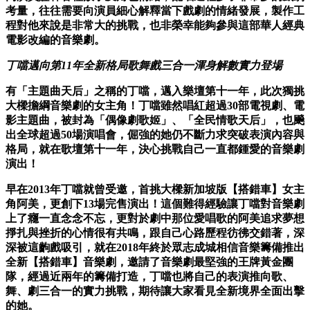
考量，往往需要向演員細心解釋
當下戲劇的情緒發展，製作工
程對他來說是非常大的挑戰，也非榮幸
能夠參與這部華人經典
電影改編的音樂劇。
丁噹邁向第11
年全新格局歌舞戲三合一渾身解數實力登場
有「主題曲天后」之稱的丁噹，邁入樂壇第十一年，此次獨挑
大樑擔
綱音樂劇的女主角！丁噹雖然唱紅超過30部電視劇、電
影主題曲，
被封為「偶像劇歌姬」、「全民情歌天后」，也飈
出全球超過50場
演唱會，倔強的她仍不斷力求突破表演內容與
格局，就在歌壇第十一
年，決心挑戰自己一直都鍾愛的音樂劇
演出！
早在2013年丁噹就曾受邀，首挑大樑新加坡版【搭錯車】女主
角
阿美，更創下13場完售演出！這個難得經驗讓丁噹對音樂劇
上了癮
一直念念不忘，更對於劇中那位愛唱歌的阿美追求夢想
掙扎與挫折的
心情很有共鳴，跟自己心路歷程彷彿交錯著，深
深被這齣戲吸引，就
在2018年終於眾志成城相信音樂籌備推出
全新【搭錯車】音樂劇
，邀請了音樂劇最堅強的王牌黃金團
隊，經過近兩年的籌備打造，丁
噹也將自己的表演推向歌、
舞、劇三合一的實力挑戰，期待讓大家看
見全新境界全面出擊
的她。