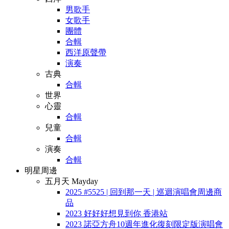
男歌手
女歌手
團體
合輯
西洋原聲帶
演奏
古典
合輯
世界
心靈
合輯
兒童
合輯
演奏
合輯
明星周邊
五月天 Mayday
2025 #5525 | 回到那一天 | 巡迴演唱會周邊商
品
2023 好好好想見到你 香港站
2023 諾亞方舟10週年進化復刻限定版演唱會