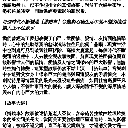
場感動揪心、忍不住想推文的真情故
事，對於五六級生來說，
勢必跨越時空一同重溫經典電影的新彩蛋。
每個時代不斷變遷
【
搭錯車】音樂劇召喚生活中的不變的情感
讓人
止不住淚水
我們曾經為了夢想改變了自己，當愛情、親情、友情面臨衝擊
時，心
中的無助落寞的悲涼滋味往往只能獨自品嚐，現實生活
中也到處可見
到破舊社區拆除、高樓大廈蓋起，每個時代不斷
變遷的過程中，人去
樓空與改頭換面、貧富現實差距價值觀直
接影響世人們的親情、愛情
及友情之間帶來的巨大影響，無論
時空如何轉變，這類型故事仍然不
斷上演，【搭錯車】音樂劇
中在這對父女身上帶來巨大的傷痛與周遭
親友的矛盾衝突，本
劇期待用深情溫柔的眼光去凝視這些傷痛，如同
社會底層平凡
小人物，不管世事再大的變化，讓人深刻體悟不變的深
厚情感
與來自內心巨大的力量。
【故事大綱】
《搭錯車》故事敘述拾荒老人亞叔，含辛茹苦拉拔由垃圾堆撿
來的養
女阿美長大，當阿美正要往歌壇巨星邁進時，為免影響
前途，被迫不
認父親，直至年邁父親病危，才認清父愛才是一