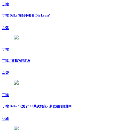
丁噹
丁噹 Della /愛到不要命 Die Lovin’
480
丁噹
丁噹 / 當我的好朋友
438
丁噹
丁噹 Della /《愛了100萬次的我》新歌經典自選輯
668