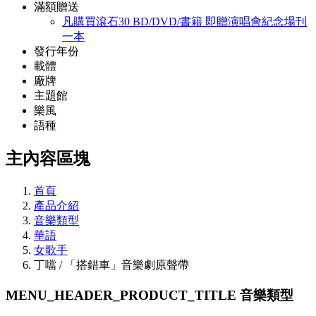
滿額贈送
凡購買滾石30 BD/DVD/書籍 即贈演唱會紀念場刊
一本
發行年份
載體
廠牌
主題館
樂風
語種
主內容區塊
首頁
產品介紹
音樂類型
華語
女歌手
丁噹 / 「搭錯車」音樂劇原聲帶
MENU_HEADER_PRODUCT_TITLE
音樂類型