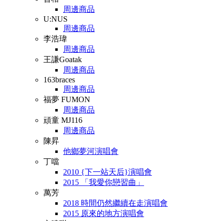
周邊商品
U:NUS
周邊商品
李浩瑋
周邊商品
王謙Goatak
周邊商品
163braces
周邊商品
福夢 FUMON
周邊商品
頑童 MJ116
周邊商品
陳昇
他鄉夢河演唱會
丁噹
2010 {下一站天后}演唱會
2015 「我愛你戀習曲」
萬芳
2018 時間仍然繼續在走演唱會
2015 原來的地方演唱會