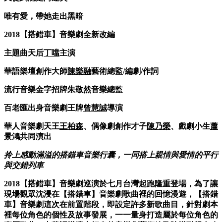
唯有愛，帶她走出黑暗
2018【搭錯車】音樂劇全新改編
主題曲天后
丁噹
主演
華語樂壇創作大師
陳樂融
藝術總監/編劇/作詞
流行音樂金字招牌
朱敬然
音樂總監
百老匯出身音樂劇王牌
曾慧誠
導演
華人音樂劇天王
王柏森
、偶像劇創作才子
陳乃榮
、戲劇小生
蕭
景鴻
共
同演出
拎上感動滿溢的搭錯車音樂行囊，一同搭上親情與愛情的平行
與交錯
列車
2018【搭錯車】音樂劇巡演於七月台灣起跑隆重登場，為了讓
現
場觀眾沈浸在【搭錯車】音樂劇歌曲裡的回憶漫遊，【搭錯
車】音樂
劇這次在前置階段，即設定許多新歌曲目，針對劇本
裡每位角色的個
性及故事發展，一一量身打造屬於每位角色的