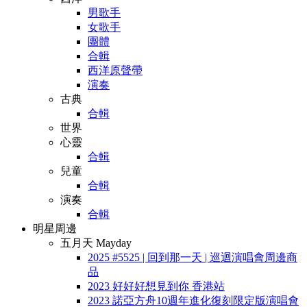
男歌手
女歌手
團體
合輯
西洋原聲帶
演奏
古典
合輯
世界
心靈
合輯
兒童
合輯
演奏
合輯
明星周邊
五月天 Mayday
2025 #5525 | 回到那一天 | 巡迴演唱會周邊商
品
2023 好好好想見到你 香港站
2023 諾亞方舟10週年進化復刻限定版演唱會