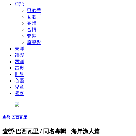
華語
男歌手
女歌手
團體
合輯
套裝
原聲帶
東洋
韓樂
西洋
古典
世界
心靈
兒童
演奏
查勞‧巴西瓦里
查勞‧巴西瓦里 / 同名專輯 - 海岸漁人篇