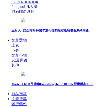
SUPER JUNIOR
flumpool 凡人譜
滾石聯名系列
五月天 - 諾亞方舟10週年進化復刻限定版演唱會系列周邊
文創選物
上衣
下身
文創小物
3C及周邊
其他
Master J 66 × 艾瑋倫UnderNeighbor × ROCK 限量聯名TEE
新品預購
主題搜尋
發行年份