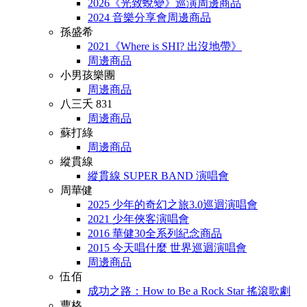
2026《光致蛻變》巡演周邊商品
2024 音樂分享會周邊商品
孫盛希
2021《Where is SHI? 出沒地帶》
周邊商品
小男孩樂團
周邊商品
八三夭 831
周邊商品
蘇打綠
周邊商品
縱貫線
縱貫線 SUPER BAND 演唱會
周華健
2025 少年的奇幻之旅3.0巡迴演唱會
2021 少年俠客演唱會
2016 華健30全系列紀念商品
2015 今天唱什麼 世界巡迴演唱會
周邊商品
伍佰
成功之路：How to Be a Rock Star 搖滾歌劇
曹格