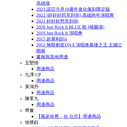
高雄場
2023 諾亞方舟10週年進化復刻限定版
2022 [好好好想見到你] 高雄跨年演唱會
2021 好好好想見到你
2020 Just Rock It BLUE 藍 [桃園場]
2016 Just Rock It 演唱會
2015 超犀利趴6
2012 無限創造DNA 演唱會幕後之王 主腦公
開展
書籍與其他周邊
五堅情
周邊商品
九澤 CP
周邊商品
黃鴻升
周邊商品
陳零九
周邊商品
齊豫
【風采依舊．在 台北】周邊商品
徐懷鈺