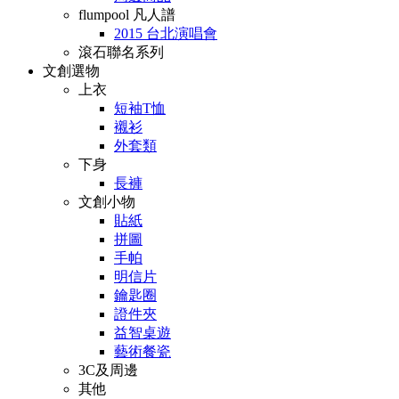
flumpool 凡人譜
2015 台北演唱會
滾石聯名系列
文創選物
上衣
短袖T恤
襯衫
外套類
下身
長褲
文創小物
貼紙
拼圖
手帕
明信片
鑰匙圈
證件夾
益智桌遊
藝術餐瓷
3C及周邊
其他