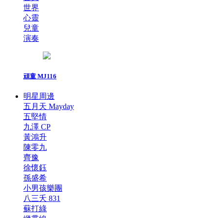
世界
心靈
兒童
演奏
頑童 MJ116
明星周邊
五月天 Mayday
五堅情
九澤 CP
黃鴻升
陳零九
齊豫
徐懷鈺
孫盛希
小男孩樂團
八三夭 831
蘇打綠