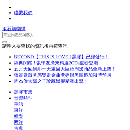
聯繫我們
滾石購物網
請輸入要查找的資訊後再按查詢
BEYOND【THIS IS LOVE I 黑膠】已經發行！
經典閃耀 ! 張學友廣東精選2CDs重磅登場
五月天回到那一天重回大巨蛋周邊商品全新上架 !
張震嶽跟著感覺走金曲獎專輯黑膠追加限時預購
周杰倫太陽之子珍藏黑膠精雕出擊！
黑膠市集
音樂類型
華語
東洋
韓樂
西洋
古典