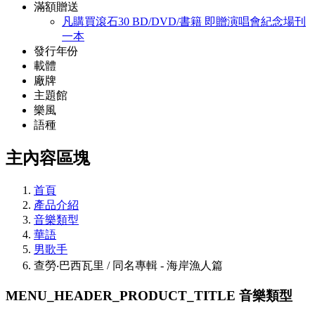
滿額贈送
凡購買滾石30 BD/DVD/書籍 即贈演唱會紀念場刊
一本
發行年份
載體
廠牌
主題館
樂風
語種
主內容區塊
首頁
產品介紹
音樂類型
華語
男歌手
查勞‧巴西瓦里 / 同名專輯 - 海岸漁人篇
MENU_HEADER_PRODUCT_TITLE
音樂類型