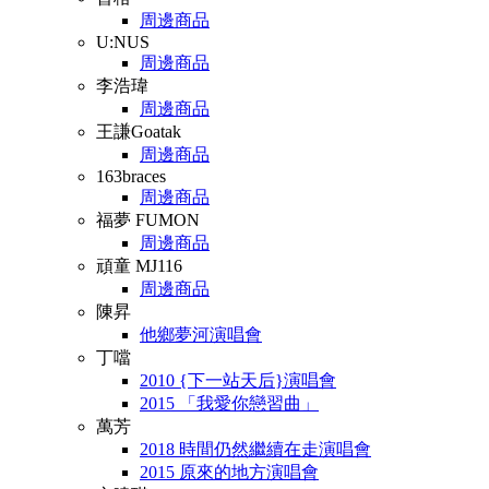
周邊商品
U:NUS
周邊商品
李浩瑋
周邊商品
王謙Goatak
周邊商品
163braces
周邊商品
福夢 FUMON
周邊商品
頑童 MJ116
周邊商品
陳昇
他鄉夢河演唱會
丁噹
2010 {下一站天后}演唱會
2015 「我愛你戀習曲」
萬芳
2018 時間仍然繼續在走演唱會
2015 原來的地方演唱會