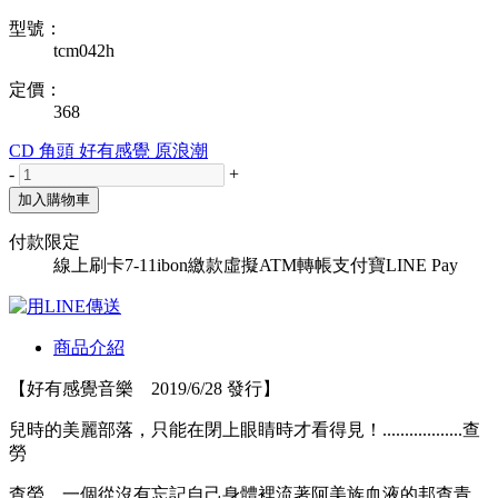
型號：
tcm042h
定價：
368
CD
角頭
好有感覺
原浪潮
-
+
加入購物車
付款限定
線上刷卡
7-11ibon繳款
虛擬ATM轉帳
支付寶
LINE Pay
商品介紹
【好有感覺音樂 2019/6/28 發行】
兒時的美麗部落，只能在閉上眼睛時才看得見！..................查
勞
查勞，一個從沒有忘記自己身體裡流著阿美族血液的邦查青