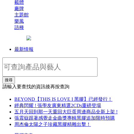
載體
廠牌
主題館
樂風
語種
最新情報
搜尋
請輸入要查找的資訊後再按查詢
BEYOND【THIS IS LOVE I 黑膠】已經發行！
經典閃耀 ! 張學友廣東精選2CDs重磅登場
五月天回到那一天重回大巨蛋周邊商品全新上架 !
張震嶽跟著感覺走金曲獎專輯黑膠追加限時預購
周杰倫太陽之子珍藏黑膠精雕出擊！