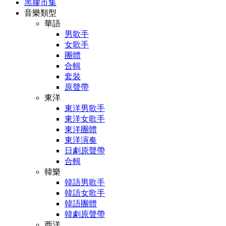
黑膠市集
音樂類型
華語
男歌手
女歌手
團體
合輯
套裝
原聲帶
東洋
東洋男歌手
東洋女歌手
東洋團體
東洋演奏
日劇原聲帶
合輯
韓樂
韓語男歌手
韓語女歌手
韓語團體
韓劇原聲帶
西洋