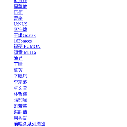
縱貫線
周華健
伍佰
曹格
U:NUS
李浩瑋
王謙Goatak
163braces
福夢 FUMON
頑童 MJ116
陳昇
丁噹
萬芳
辛曉琪
李宗盛
卓文萱
林哲儀
張韶涵
劉若英
梁靜茹
周興哲
演唱會系列周邊