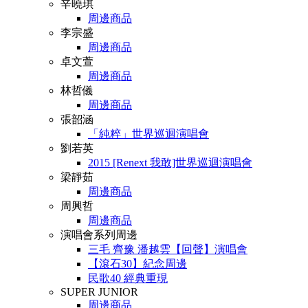
辛曉琪
周邊商品
李宗盛
周邊商品
卓文萱
周邊商品
林哲儀
周邊商品
張韶涵
「純粹」世界巡迴演唱會
劉若英
2015 [Renext 我敢]世界巡迴演唱會
梁靜茹
周邊商品
周興哲
周邊商品
演唱會系列周邊
三毛 齊豫 潘越雲【回聲】演唱會
【滾石30】紀念周邊
民歌40 經典重現
SUPER JUNIOR
周邊商品