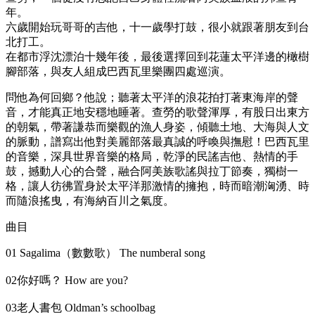
年。
六歲開始玩哥哥的吉他，十一歲學打鼓，很小就跟著朋友到台
北打工。
在都市浮沈漂泊十幾年後，最後選擇回到花蓮太平洋邊的橄樹
腳部落，與友人組成巴西瓦里樂團四處巡演。
問他為何回鄉？他說；聽著太平洋的浪花拍打著東海岸的聲
音，才能真正地安穩地睡著。查勞的歌聲渾厚，有股日出東方
的朝氣，帶著謙恭而樂觀的漁人身姿，傾聽土地、大海與人文
的脈動，譜寫出他對美麗部落最真誠的呼喚與撫慰！巴西瓦里
的音樂，深具世界音樂的格局，乾淨的民謠吉他、熱情的手
鼓，撼動人心的合聲，融合阿美族歌謠與拉丁節奏，獨樹一
格，讓人彷彿置身於太平洋那激情的擁抱，時而暗潮洶湧、時
而隨浪搖曳，有海納百川之氣度。
曲目
01 Sagalima（數數歌） The numberal song
02你好嗎？ How are you?
03老人書包 Oldman’s schoolbag