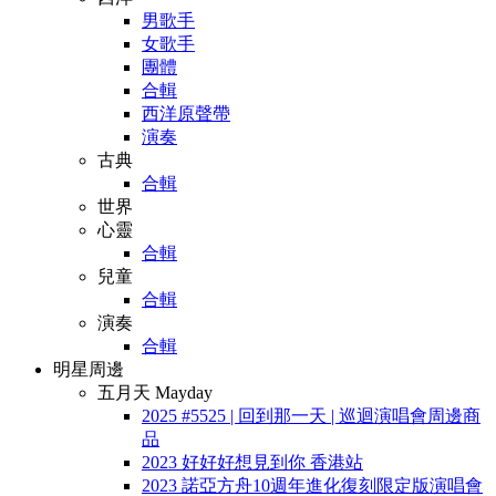
男歌手
女歌手
團體
合輯
西洋原聲帶
演奏
古典
合輯
世界
心靈
合輯
兒童
合輯
演奏
合輯
明星周邊
五月天 Mayday
2025 #5525 | 回到那一天 | 巡迴演唱會周邊商
品
2023 好好好想見到你 香港站
2023 諾亞方舟10週年進化復刻限定版演唱會