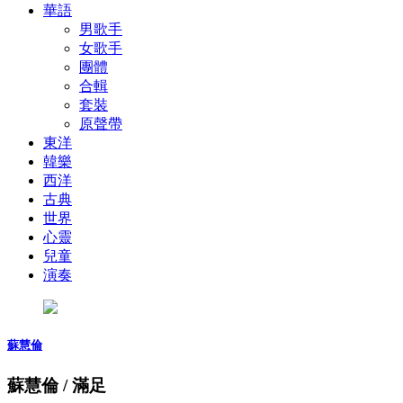
華語
男歌手
女歌手
團體
合輯
套裝
原聲帶
東洋
韓樂
西洋
古典
世界
心靈
兒童
演奏
蘇慧倫
蘇慧倫 / 滿足