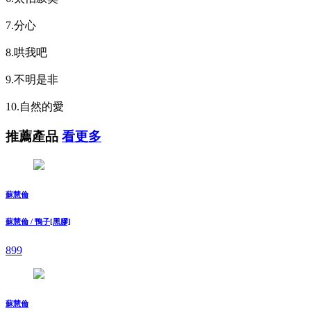
7.分心
8.哄我吧
9.不明是非
10.自然的愛
推薦產品
看更多
蘇慧倫
蘇慧倫 / 鴨子[黑膠]
899
蘇慧倫