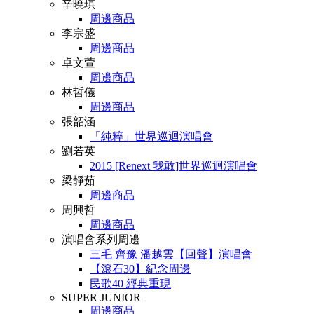
辛曉琪
周邊商品
李宗盛
周邊商品
卓文萱
周邊商品
林哲儀
周邊商品
張韶涵
「純粹」世界巡迴演唱會
劉若英
2015 [Renext 我敢]世界巡迴演唱會
梁靜茹
周邊商品
周興哲
周邊商品
演唱會系列周邊
三毛 齊豫 潘越雲【回聲】演唱會
【滾石30】紀念周邊
民歌40 經典重現
SUPER JUNIOR
周邊商品