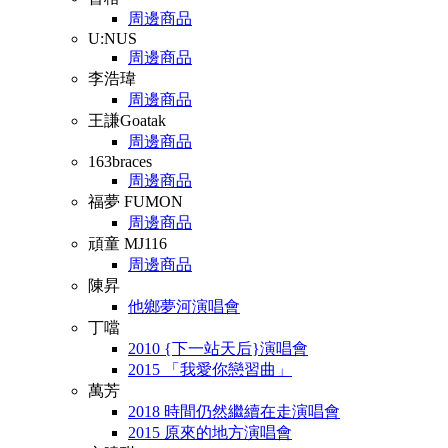
周邊商品
U:NUS
周邊商品
李浩瑋
周邊商品
王謙Goatak
周邊商品
163braces
周邊商品
福夢 FUMON
周邊商品
頑童 MJ116
周邊商品
陳昇
他鄉夢河演唱會
丁噹
2010 {下一站天后}演唱會
2015 「我愛你戀習曲」
萬芳
2018 時間仍然繼續在走演唱會
2015 原來的地方演唱會