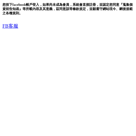
您按下facebook帳戶登入，如果尚未成為會員，系統會直接註冊，並認定您同意『蒐集個
資前告知函』等所載內容及其意義，茲同意該等條款規定，並願遵守網站現今、嗣後規範
之各種規則。
FB客服