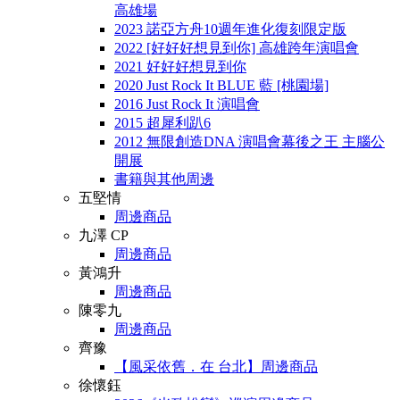
高雄場
2023 諾亞方舟10週年進化復刻限定版
2022 [好好好想見到你] 高雄跨年演唱會
2021 好好好想見到你
2020 Just Rock It BLUE 藍 [桃園場]
2016 Just Rock It 演唱會
2015 超犀利趴6
2012 無限創造DNA 演唱會幕後之王 主腦公
開展
書籍與其他周邊
五堅情
周邊商品
九澤 CP
周邊商品
黃鴻升
周邊商品
陳零九
周邊商品
齊豫
【風采依舊．在 台北】周邊商品
徐懷鈺