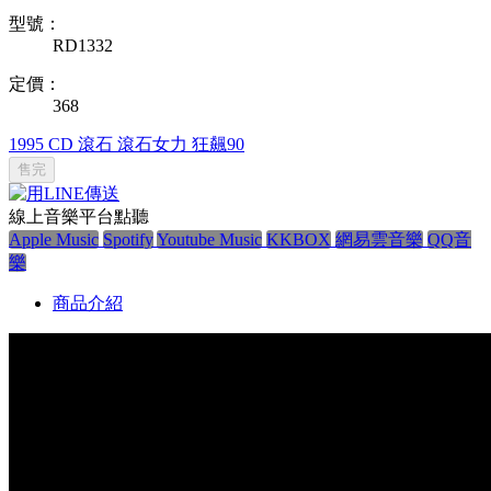
型號：
RD1332
定價：
368
1995
CD
滾石
滾石女力
狂飆90
售完
線上音樂平台點聽
Apple Music
Spotify
Youtube Music
KKBOX
網易雲音樂
QQ音
樂
商品介紹