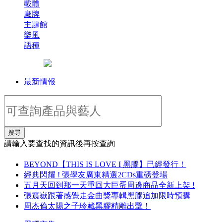
載體
廠牌
主題館
樂風
語種
最新情報
搜尋
請輸入要查找的資訊後再按查詢
BEYOND【THIS IS LOVE I 黑膠】已經發行！
經典閃耀 ! 張學友廣東精選2CDs重磅登場
五月天回到那一天重回大巨蛋周邊商品全新上架 !
張震嶽跟著感覺走金曲獎專輯黑膠追加限時預購
周杰倫太陽之子珍藏黑膠精雕出擊！