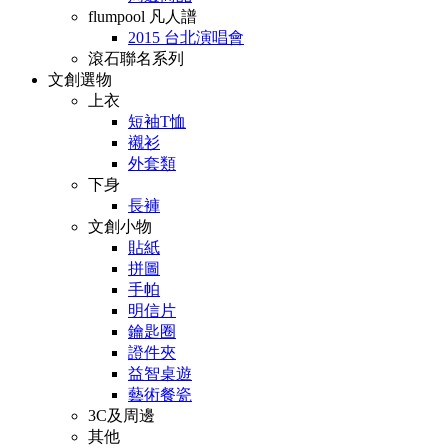
flumpool 凡人譜
2015 台北演唱會
滾石聯名系列
文創選物
上衣
短袖T恤
襯衫
外套類
下身
長褲
文創小物
貼紙
拼圖
手帕
明信片
鑰匙圈
證件夾
益智桌遊
藝術餐瓷
3C及周邊
其他