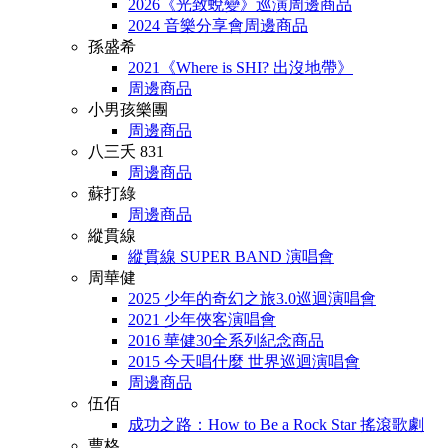
2026《光致蛻變》巡演周邊商品
2024 音樂分享會周邊商品
孫盛希
2021《Where is SHI? 出沒地帶》
周邊商品
小男孩樂團
周邊商品
八三夭 831
周邊商品
蘇打綠
周邊商品
縱貫線
縱貫線 SUPER BAND 演唱會
周華健
2025 少年的奇幻之旅3.0巡迴演唱會
2021 少年俠客演唱會
2016 華健30全系列紀念商品
2015 今天唱什麼 世界巡迴演唱會
周邊商品
伍佰
成功之路：How to Be a Rock Star 搖滾歌劇
曹格