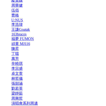
縱貫線
周華健
伍佰
曹格
U:NUS
李浩瑋
王謙Goatak
163braces
福夢 FUMON
頑童 MJ116
陳昇
丁噹
萬芳
辛曉琪
李宗盛
卓文萱
林哲儀
張韶涵
劉若英
梁靜茹
周興哲
演唱會系列周邊