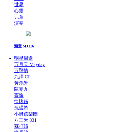
世界
心靈
兒童
演奏
頑童 MJ116
明星周邊
五月天 Mayday
五堅情
九澤 CP
黃鴻升
陳零九
齊豫
徐懷鈺
孫盛希
小男孩樂團
八三夭 831
蘇打綠