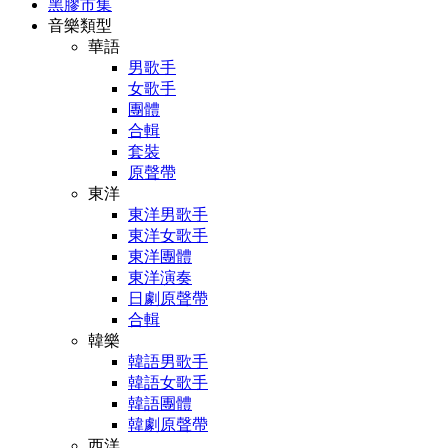
黑膠市集
音樂類型
華語
男歌手
女歌手
團體
合輯
套裝
原聲帶
東洋
東洋男歌手
東洋女歌手
東洋團體
東洋演奏
日劇原聲帶
合輯
韓樂
韓語男歌手
韓語女歌手
韓語團體
韓劇原聲帶
西洋