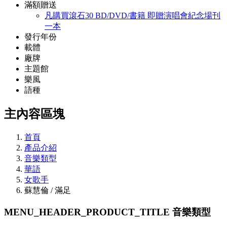
滿額贈送
凡購買滾石30 BD/DVD/書籍 即贈演唱會紀念場刊
一本
發行年份
載體
廠牌
主題館
樂風
語種
主內容區塊
首頁
產品介紹
音樂類型
華語
女歌手
蘇慧倫 / 滿足
MENU_HEADER_PRODUCT_TITLE
音樂類型