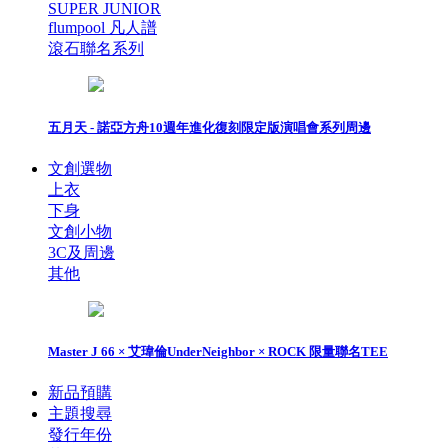
SUPER JUNIOR
flumpool 凡人譜
滾石聯名系列
五月天 - 諾亞方舟10週年進化復刻限定版演唱會系列周邊
文創選物
上衣
下身
文創小物
3C及周邊
其他
Master J 66 × 艾瑋倫UnderNeighbor × ROCK 限量聯名TEE
新品預購
主題搜尋
發行年份