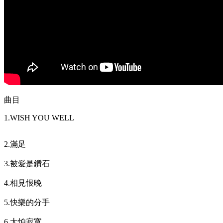
曲目
1.WISH YOU WELL
2.滿足
3.被愛是鑽石
4.相見恨晚
5.快樂的分手
6.太怕寂寞