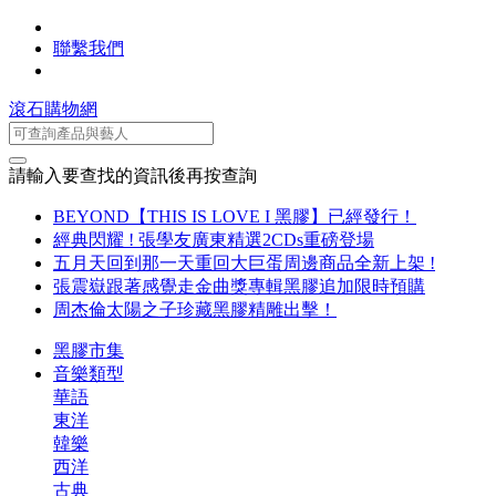
聯繫我們
滾石購物網
請輸入要查找的資訊後再按查詢
BEYOND【THIS IS LOVE I 黑膠】已經發行！
經典閃耀 ! 張學友廣東精選2CDs重磅登場
五月天回到那一天重回大巨蛋周邊商品全新上架 !
張震嶽跟著感覺走金曲獎專輯黑膠追加限時預購
周杰倫太陽之子珍藏黑膠精雕出擊！
黑膠市集
音樂類型
華語
東洋
韓樂
西洋
古典