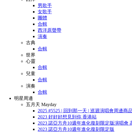
男歌手
女歌手
團體
合輯
西洋原聲帶
演奏
古典
合輯
世界
心靈
合輯
兒童
合輯
演奏
合輯
明星周邊
五月天 Mayday
2025 #5525 | 回到那一天 | 巡迴演唱會周邊商
2023 好好好想見到你 香港站
2023 諾亞方舟10週年進化復刻限定版演唱會 
2023 諾亞方舟10週年進化復刻限定版