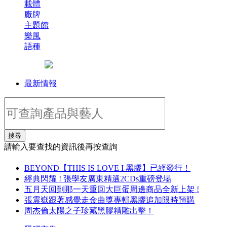
載體
廠牌
主題館
樂風
語種
最新情報
搜尋
請輸入要查找的資訊後再按查詢
BEYOND【THIS IS LOVE I 黑膠】已經發行！
經典閃耀 ! 張學友廣東精選2CDs重磅登場
五月天回到那一天重回大巨蛋周邊商品全新上架 !
張震嶽跟著感覺走金曲獎專輯黑膠追加限時預購
周杰倫太陽之子珍藏黑膠精雕出擊！