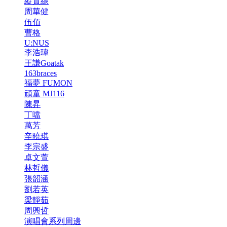
縱貫線
周華健
伍佰
曹格
U:NUS
李浩瑋
王謙Goatak
163braces
福夢 FUMON
頑童 MJ116
陳昇
丁噹
萬芳
辛曉琪
李宗盛
卓文萱
林哲儀
張韶涵
劉若英
梁靜茹
周興哲
演唱會系列周邊