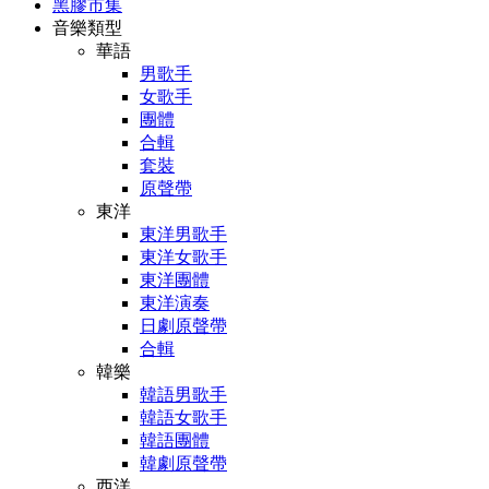
黑膠市集
音樂類型
華語
男歌手
女歌手
團體
合輯
套裝
原聲帶
東洋
東洋男歌手
東洋女歌手
東洋團體
東洋演奏
日劇原聲帶
合輯
韓樂
韓語男歌手
韓語女歌手
韓語團體
韓劇原聲帶
西洋