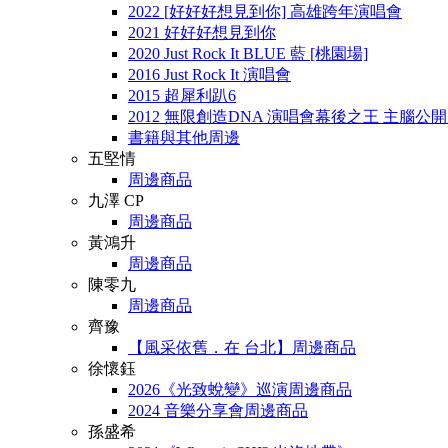
2022 [好好好想見到你] 高雄跨年演唱會
2021 好好好想見到你
2020 Just Rock It BLUE 藍 [桃園場]
2016 Just Rock It 演唱會
2015 超犀利趴6
2012 無限創造DNA 演唱會幕後之王 主腦公
書籍與其他周邊
五堅情
周邊商品
九澤 CP
周邊商品
黃鴻升
周邊商品
陳零九
周邊商品
齊豫
【風采依舊．在 台北】周邊商品
徐懷鈺
2026《光致蛻變》巡演周邊商品
2024 音樂分享會周邊商品
孫盛希