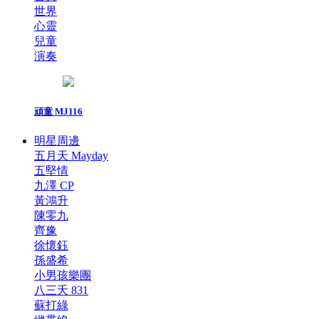
世界
心靈
兒童
演奏
頑童 MJ116
明星周邊
五月天 Mayday
五堅情
九澤 CP
黃鴻升
陳零九
齊豫
徐懷鈺
孫盛希
小男孩樂團
八三夭 831
蘇打綠