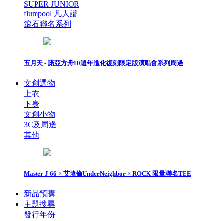
SUPER JUNIOR
flumpool 凡人譜
滾石聯名系列
五月天 - 諾亞方舟10週年進化復刻限定版演唱會系列周邊
文創選物
上衣
下身
文創小物
3C及周邊
其他
Master J 66 × 艾瑋倫UnderNeighbor × ROCK 限量聯名TEE
新品預購
主題搜尋
發行年份