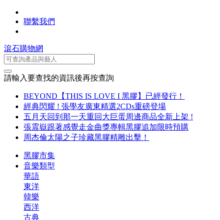
聯繫我們
滾石購物網
請輸入要查找的資訊後再按查詢
BEYOND【THIS IS LOVE I 黑膠】已經發行！
經典閃耀 ! 張學友廣東精選2CDs重磅登場
五月天回到那一天重回大巨蛋周邊商品全新上架 !
張震嶽跟著感覺走金曲獎專輯黑膠追加限時預購
周杰倫太陽之子珍藏黑膠精雕出擊！
黑膠市集
音樂類型
華語
東洋
韓樂
西洋
古典