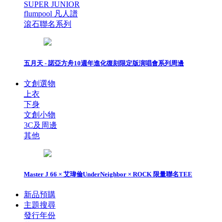
SUPER JUNIOR
flumpool 凡人譜
滾石聯名系列
五月天 - 諾亞方舟10週年進化復刻限定版演唱會系列周邊
文創選物
上衣
下身
文創小物
3C及周邊
其他
Master J 66 × 艾瑋倫UnderNeighbor × ROCK 限量聯名TEE
新品預購
主題搜尋
發行年份