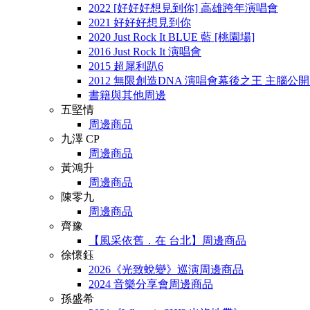
2022 [好好好想見到你] 高雄跨年演唱會
2021 好好好想見到你
2020 Just Rock It BLUE 藍 [桃園場]
2016 Just Rock It 演唱會
2015 超犀利趴6
2012 無限創造DNA 演唱會幕後之王 主腦公
書籍與其他周邊
五堅情
周邊商品
九澤 CP
周邊商品
黃鴻升
周邊商品
陳零九
周邊商品
齊豫
【風采依舊．在 台北】周邊商品
徐懷鈺
2026《光致蛻變》巡演周邊商品
2024 音樂分享會周邊商品
孫盛希