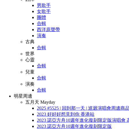
男歌手
女歌手
團體
合輯
西洋原聲帶
演奏
古典
合輯
世界
心靈
合輯
兒童
合輯
演奏
合輯
明星周邊
五月天 Mayday
2025 #5525 | 回到那一天 | 巡迴演唱會周邊商
2023 好好好想見到你 香港站
2023 諾亞方舟10週年進化復刻限定版演唱會 
2023 諾亞方舟10週年進化復刻限定版