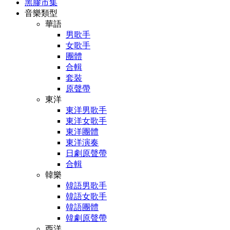
黑膠市集
音樂類型
華語
男歌手
女歌手
團體
合輯
套裝
原聲帶
東洋
東洋男歌手
東洋女歌手
東洋團體
東洋演奏
日劇原聲帶
合輯
韓樂
韓語男歌手
韓語女歌手
韓語團體
韓劇原聲帶
西洋