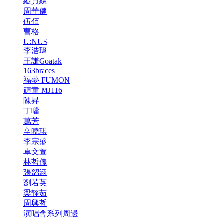
縱貫線
周華健
伍佰
曹格
U:NUS
李浩瑋
王謙Goatak
163braces
福夢 FUMON
頑童 MJ116
陳昇
丁噹
萬芳
辛曉琪
李宗盛
卓文萱
林哲儀
張韶涵
劉若英
梁靜茹
周興哲
演唱會系列周邊