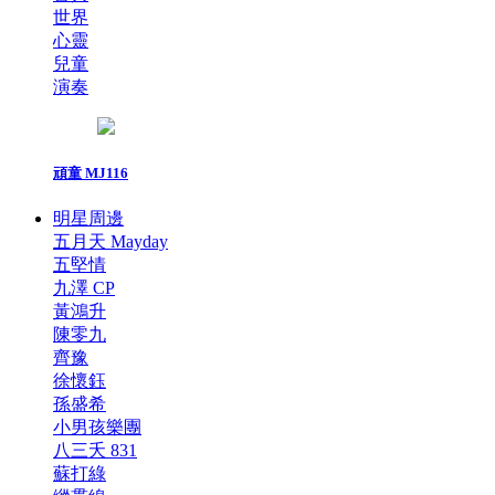
世界
心靈
兒童
演奏
頑童 MJ116
明星周邊
五月天 Mayday
五堅情
九澤 CP
黃鴻升
陳零九
齊豫
徐懷鈺
孫盛希
小男孩樂團
八三夭 831
蘇打綠