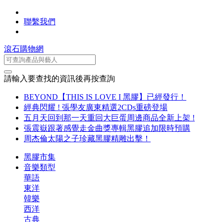
聯繫我們
滾石購物網
請輸入要查找的資訊後再按查詢
BEYOND【THIS IS LOVE I 黑膠】已經發行！
經典閃耀 ! 張學友廣東精選2CDs重磅登場
五月天回到那一天重回大巨蛋周邊商品全新上架 !
張震嶽跟著感覺走金曲獎專輯黑膠追加限時預購
周杰倫太陽之子珍藏黑膠精雕出擊！
黑膠市集
音樂類型
華語
東洋
韓樂
西洋
古典