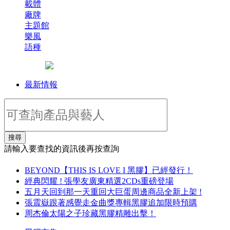
載體
廠牌
主題館
樂風
語種
最新情報
搜尋
請輸入要查找的資訊後再按查詢
BEYOND【THIS IS LOVE I 黑膠】已經發行！
經典閃耀 ! 張學友廣東精選2CDs重磅登場
五月天回到那一天重回大巨蛋周邊商品全新上架 !
張震嶽跟著感覺走金曲獎專輯黑膠追加限時預購
周杰倫太陽之子珍藏黑膠精雕出擊！