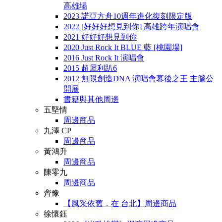
高雄場
2023 諾亞方舟10週年進化復刻限定版
2022 [好好好想見到你] 高雄跨年演唱會
2021 好好好想見到你
2020 Just Rock It BLUE 藍 [桃園場]
2016 Just Rock It 演唱會
2015 超犀利趴6
2012 無限創造DNA 演唱會幕後之王 主腦公
開展
書籍與其他周邊
五堅情
周邊商品
九澤 CP
周邊商品
黃鴻升
周邊商品
陳零九
周邊商品
齊豫
【風采依舊．在 台北】周邊商品
徐懷鈺