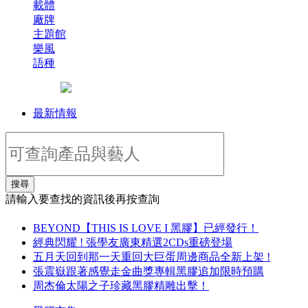
載體
廠牌
主題館
樂風
語種
最新情報
搜尋
請輸入要查找的資訊後再按查詢
BEYOND【THIS IS LOVE I 黑膠】已經發行！
經典閃耀 ! 張學友廣東精選2CDs重磅登場
五月天回到那一天重回大巨蛋周邊商品全新上架 !
張震嶽跟著感覺走金曲獎專輯黑膠追加限時預購
周杰倫太陽之子珍藏黑膠精雕出擊！