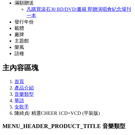
滿額贈送
凡購買滾石30 BD/DVD/書籍 即贈演唱會紀念場刊
一本
發行年份
載體
廠牌
主題館
樂風
語種
主內容區塊
首頁
產品介紹
音樂類型
華語
女歌手
陳綺貞/ 精選CHEER 1CD+VCD (平裝版)
MENU_HEADER_PRODUCT_TITLE
音樂類型