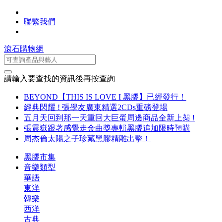
聯繫我們
滾石購物網
請輸入要查找的資訊後再按查詢
BEYOND【THIS IS LOVE I 黑膠】已經發行！
經典閃耀 ! 張學友廣東精選2CDs重磅登場
五月天回到那一天重回大巨蛋周邊商品全新上架 !
張震嶽跟著感覺走金曲獎專輯黑膠追加限時預購
周杰倫太陽之子珍藏黑膠精雕出擊！
黑膠市集
音樂類型
華語
東洋
韓樂
西洋
古典