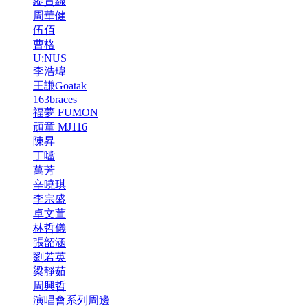
縱貫線
周華健
伍佰
曹格
U:NUS
李浩瑋
王謙Goatak
163braces
福夢 FUMON
頑童 MJ116
陳昇
丁噹
萬芳
辛曉琪
李宗盛
卓文萱
林哲儀
張韶涵
劉若英
梁靜茹
周興哲
演唱會系列周邊