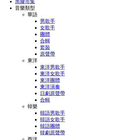
黑膠市集
音樂類型
華語
男歌手
女歌手
團體
合輯
套裝
原聲帶
東洋
東洋男歌手
東洋女歌手
東洋團體
東洋演奏
日劇原聲帶
合輯
韓樂
韓語男歌手
韓語女歌手
韓語團體
韓劇原聲帶
西洋