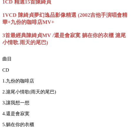
1CD 精選15首陳綺貞
1VCD 陳綺貞夢幻逸品影像精選 (2002吉他手演唱會精
華+九份的咖啡店MV+
3首最經典陳綺貞MV /還是會寂寞 躺在你的衣櫃 滬尾
小情歌.雨天的尾巴)
曲目
CD
1.九份的咖啡店
2.滬尾小情歌(雨天的尾巴)
3.讓我想一想
4.還是會寂寞
5.躺在你的衣櫃