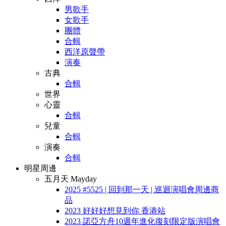
男歌手
女歌手
團體
合輯
西洋原聲帶
演奏
古典
合輯
世界
心靈
合輯
兒童
合輯
演奏
合輯
明星周邊
五月天 Mayday
2025 #5525 | 回到那一天 | 巡迴演唱會周邊商
品
2023 好好好想見到你 香港站
2023 諾亞方舟10週年進化復刻限定版演唱會