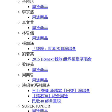
辛曉琪
周邊商品
李宗盛
周邊商品
卓文萱
周邊商品
林哲儀
周邊商品
張韶涵
「純粹」世界巡迴演唱會
劉若英
2015 [Renext 我敢]世界巡迴演唱會
梁靜茹
周邊商品
周興哲
周邊商品
演唱會系列周邊
三毛 齊豫 潘越雲【回聲】演唱會
【滾石30】紀念周邊
民歌40 經典重現
SUPER JUNIOR
周邊商品