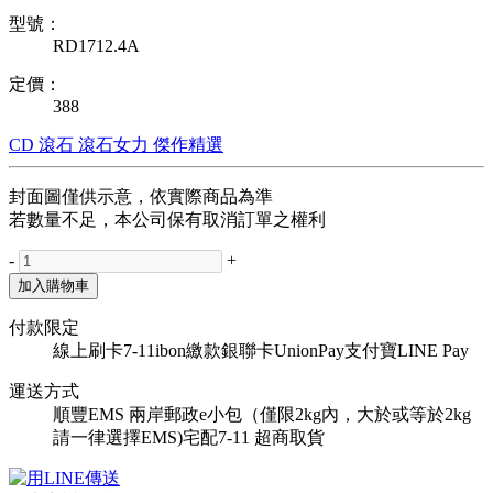
型號：
RD1712.4A
定價：
388
CD
滾石
滾石女力
傑作精選
封面圖僅供示意，依實際商品為準
若數量不足，本公司保有取消訂單之權利
-
+
加入購物車
付款限定
線上刷卡
7-11ibon繳款
銀聯卡UnionPay
支付寶
LINE Pay
運送方式
順豐
EMS
兩岸郵政e小包（僅限2kg內，大於或等於2kg
請一律選擇EMS)
宅配
7-11 超商取貨