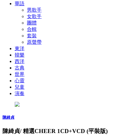
華語
男歌手
女歌手
團體
合輯
套裝
原聲帶
東洋
韓樂
西洋
古典
世界
心靈
兒童
演奏
陳綺貞
陳綺貞/ 精選CHEER 1CD+VCD (平裝版)