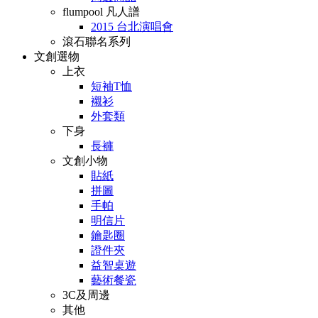
flumpool 凡人譜
2015 台北演唱會
滾石聯名系列
文創選物
上衣
短袖T恤
襯衫
外套類
下身
長褲
文創小物
貼紙
拼圖
手帕
明信片
鑰匙圈
證件夾
益智桌遊
藝術餐瓷
3C及周邊
其他