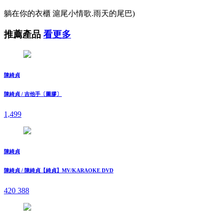
躺在你的衣櫃 滬尾小情歌.雨天的尾巴)
推薦產品
看更多
陳綺貞
陳綺貞 / 吉他手〔圖膠〕
1,499
陳綺貞
陳綺貞 / 陳綺貞【綺貞】MV/KARAOKE DVD
420
388