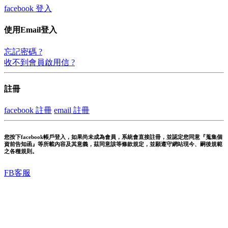
facebook 登入
使用Email登入
忘記密碼 ?
收不到會員啟用信 ?
註冊
facebook 註冊
email 註冊
您按下facebook帳戶登入，如果尚未成為會員，系統會直接註冊，並認定您同意『蒐集個
資前告知函』等所載內容及其意義，茲同意該等條款規定，並願遵守網站現今、嗣後規範
之各種規則。
FB客服