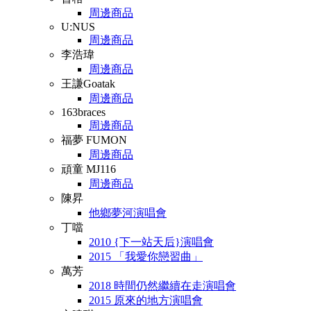
周邊商品
U:NUS
周邊商品
李浩瑋
周邊商品
王謙Goatak
周邊商品
163braces
周邊商品
福夢 FUMON
周邊商品
頑童 MJ116
周邊商品
陳昇
他鄉夢河演唱會
丁噹
2010 {下一站天后}演唱會
2015 「我愛你戀習曲」
萬芳
2018 時間仍然繼續在走演唱會
2015 原來的地方演唱會