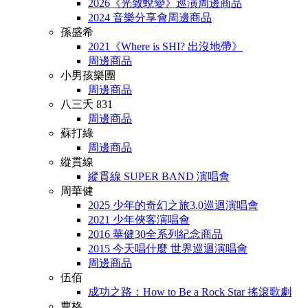
2026《光致蛻變》巡演周邊商品
2024 音樂分享會周邊商品
孫盛希
2021《Where is SHI? 出沒地帶》
周邊商品
小男孩樂團
周邊商品
八三夭 831
周邊商品
蘇打綠
周邊商品
縱貫線
縱貫線 SUPER BAND 演唱會
周華健
2025 少年的奇幻之旅3.0巡迴演唱會
2021 少年俠客演唱會
2016 華健30全系列紀念商品
2015 今天唱什麼 世界巡迴演唱會
周邊商品
伍佰
成功之路：How to Be a Rock Star 搖滾歌劇
曹格