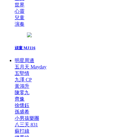
世界
心靈
兒童
演奏
頑童 MJ116
明星周邊
五月天 Mayday
五堅情
九澤 CP
黃鴻升
陳零九
齊豫
徐懷鈺
孫盛希
小男孩樂團
八三夭 831
蘇打綠