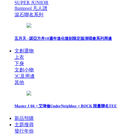
SUPER JUNIOR
flumpool 凡人譜
滾石聯名系列
五月天 - 諾亞方舟10週年進化復刻限定版演唱會系列周邊
文創選物
上衣
下身
文創小物
3C及周邊
其他
Master J 66 × 艾瑋倫UnderNeighbor × ROCK 限量聯名TEE
新品預購
主題搜尋
發行年份