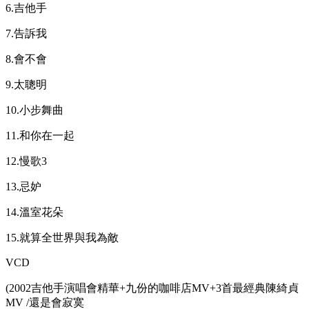
6.吉他手
7.告訴我
8.會不會
9.太聰明
10.小步舞曲
11.和你在一起
12.慢歌3
13.忌妒
14.溫室花朵
15.就算全世界與我為敵
VCD
(2002吉他手演唱會精華+九份的咖啡店MV+3首最經典陳綺貞
MV /還是會寂寞