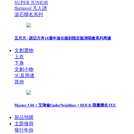
SUPER JUNIOR
flumpool 凡人譜
滾石聯名系列
五月天 - 諾亞方舟10週年進化復刻限定版演唱會系列周邊
文創選物
上衣
下身
文創小物
3C及周邊
其他
Master J 66 × 艾瑋倫UnderNeighbor × ROCK 限量聯名TEE
新品預購
主題搜尋
發行年份