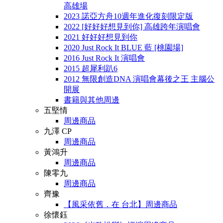
高雄場
2023 諾亞方舟10週年進化復刻限定版
2022 [好好好想見到你] 高雄跨年演唱會
2021 好好好想見到你
2020 Just Rock It BLUE 藍 [桃園場]
2016 Just Rock It 演唱會
2015 超犀利趴6
2012 無限創造DNA 演唱會幕後之王 主腦公
開展
書籍與其他周邊
五堅情
周邊商品
九澤 CP
周邊商品
黃鴻升
周邊商品
陳零九
周邊商品
齊豫
【風采依舊．在 台北】周邊商品
徐懷鈺