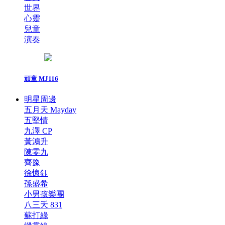
世界
心靈
兒童
演奏
頑童 MJ116
明星周邊
五月天 Mayday
五堅情
九澤 CP
黃鴻升
陳零九
齊豫
徐懷鈺
孫盛希
小男孩樂團
八三夭 831
蘇打綠