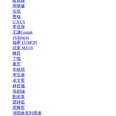
縱貫線
周華健
伍佰
曹格
U:NUS
李浩瑋
王謙Goatak
163braces
福夢 FUMON
頑童 MJ116
陳昇
丁噹
萬芳
辛曉琪
李宗盛
卓文萱
林哲儀
張韶涵
劉若英
梁靜茹
周興哲
演唱會系列周邊