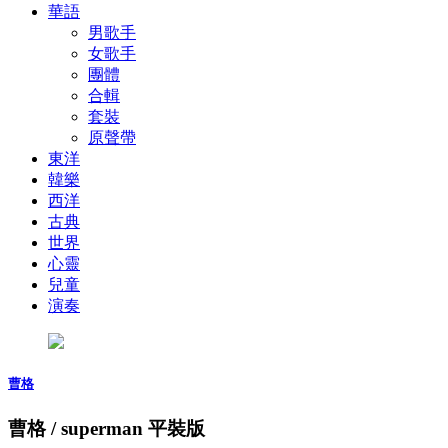
華語
男歌手
女歌手
團體
合輯
套裝
原聲帶
東洋
韓樂
西洋
古典
世界
心靈
兒童
演奏
曹格
曹格 / superman 平裝版