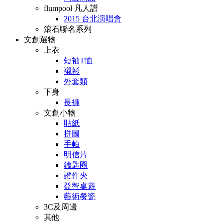
flumpool 凡人譜
2015 台北演唱會
滾石聯名系列
文創選物
上衣
短袖T恤
襯衫
外套類
下身
長褲
文創小物
貼紙
拼圖
手帕
明信片
鑰匙圈
證件夾
益智桌遊
藝術餐瓷
3C及周邊
其他