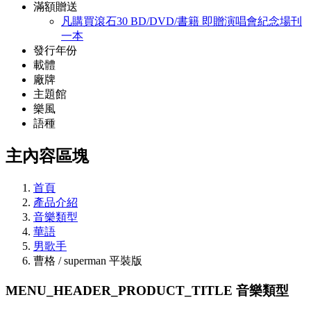
滿額贈送
凡購買滾石30 BD/DVD/書籍 即贈演唱會紀念場刊
一本
發行年份
載體
廠牌
主題館
樂風
語種
主內容區塊
首頁
產品介紹
音樂類型
華語
男歌手
曹格 / superman 平裝版
MENU_HEADER_PRODUCT_TITLE
音樂類型