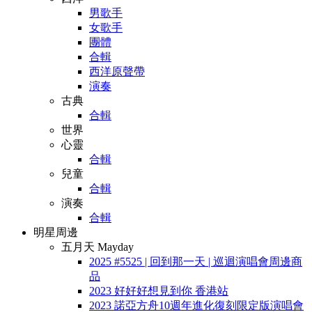
男歌手
女歌手
團體
合輯
西洋原聲帶
演奏
古典
合輯
世界
心靈
合輯
兒童
合輯
演奏
合輯
明星周邊
五月天 Mayday
2025 #5525 | 回到那一天 | 巡迴演唱會周邊商
品
2023 好好好想見到你 香港站
2023 諾亞方舟10週年進化復刻限定版演唱會