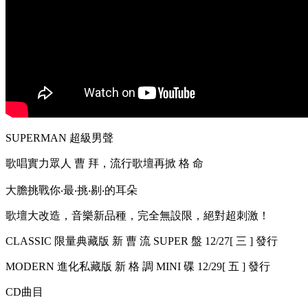
SUPERMAN 超級男聲
歌唱實力眾人 曹 拜，流行歌壇再掀 格 命
大膽挑戰你‧最‧挑‧剔‧的耳朵
歌壇大改造，音樂新品種，完全無設限，絕對超刺激！
CLASSIC 限量典藏版 新 曹 流 SUPER 盤 12/27[ 三 ] 發行
MODERN 進化私藏版 新 格 調 MINI 碟 12/29[ 五 ] 發行
CD曲目