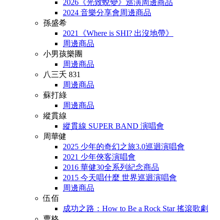
2026《光致蛻變》巡演周邊商品
2024 音樂分享會周邊商品
孫盛希
2021《Where is SHI? 出沒地帶》
周邊商品
小男孩樂團
周邊商品
八三夭 831
周邊商品
蘇打綠
周邊商品
縱貫線
縱貫線 SUPER BAND 演唱會
周華健
2025 少年的奇幻之旅3.0巡迴演唱會
2021 少年俠客演唱會
2016 華健30全系列紀念商品
2015 今天唱什麼 世界巡迴演唱會
周邊商品
伍佰
成功之路：How to Be a Rock Star 搖滾歌劇
曹格