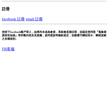
註冊
facebook 註冊
email 註冊
您按下facebook帳戶登入，如果尚未成為會員，系統會直接註冊，並認定您同意『蒐集個
資前告知函』等所載內容及其意義，茲同意該等條款規定，並願遵守網站現今、嗣後規範
之各種規則。
FB客服