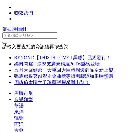
聯繫我們
滾石購物網
請輸入要查找的資訊後再按查詢
BEYOND【THIS IS LOVE I 黑膠】已經發行！
經典閃耀 ! 張學友廣東精選2CDs重磅登場
五月天回到那一天重回大巨蛋周邊商品全新上架 !
張震嶽跟著感覺走金曲獎專輯黑膠追加限時預購
周杰倫太陽之子珍藏黑膠精雕出擊！
黑膠市集
音樂類型
華語
東洋
韓樂
西洋
古典