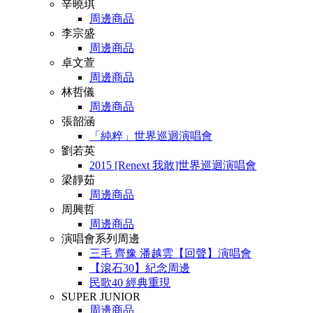
辛曉琪
周邊商品
李宗盛
周邊商品
卓文萱
周邊商品
林哲儀
周邊商品
張韶涵
「純粹」世界巡迴演唱會
劉若英
2015 [Renext 我敢]世界巡迴演唱會
梁靜茹
周邊商品
周興哲
周邊商品
演唱會系列周邊
三毛 齊豫 潘越雲【回聲】演唱會
【滾石30】紀念周邊
民歌40 經典重現
SUPER JUNIOR
周邊商品