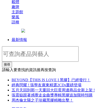
載體
廠牌
主題館
樂風
語種
最新情報
搜尋
請輸入要查找的資訊後再按查詢
BEYOND【THIS IS LOVE I 黑膠】已經發行！
經典閃耀 ! 張學友廣東精選2CDs重磅登場
五月天回到那一天重回大巨蛋周邊商品全新上架 !
張震嶽跟著感覺走金曲獎專輯黑膠追加限時預購
周杰倫太陽之子珍藏黑膠精雕出擊！