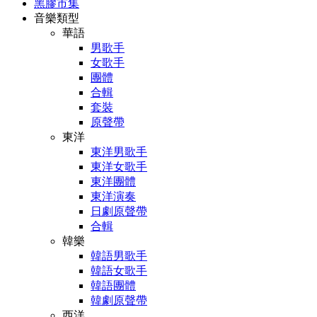
黑膠市集
音樂類型
華語
男歌手
女歌手
團體
合輯
套裝
原聲帶
東洋
東洋男歌手
東洋女歌手
東洋團體
東洋演奏
日劇原聲帶
合輯
韓樂
韓語男歌手
韓語女歌手
韓語團體
韓劇原聲帶
西洋