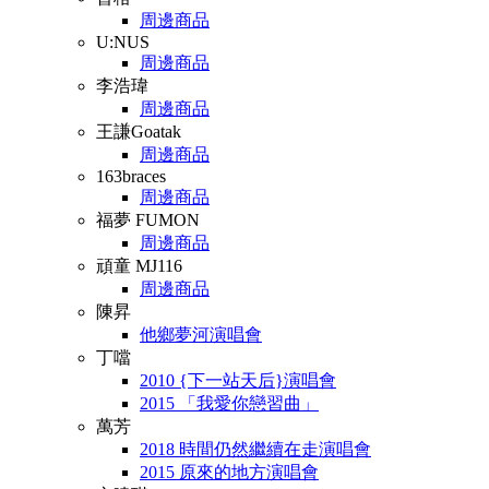
周邊商品
U:NUS
周邊商品
李浩瑋
周邊商品
王謙Goatak
周邊商品
163braces
周邊商品
福夢 FUMON
周邊商品
頑童 MJ116
周邊商品
陳昇
他鄉夢河演唱會
丁噹
2010 {下一站天后}演唱會
2015 「我愛你戀習曲」
萬芳
2018 時間仍然繼續在走演唱會
2015 原來的地方演唱會