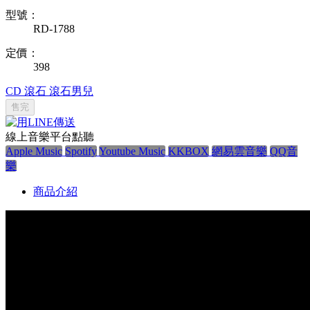
型號：
RD-1788
定價：
398
CD
滾石
滾石男兒
售完
線上音樂平台點聽
Apple Music
Spotify
Youtube Music
KKBOX
網易雲音樂
QQ音
樂
商品介紹