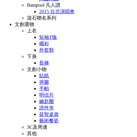
flumpool 凡人譜
2015 台北演唱會
滾石聯名系列
文創選物
上衣
短袖T恤
襯衫
外套類
下身
長褲
文創小物
貼紙
拼圖
手帕
明信片
鑰匙圈
證件夾
益智桌遊
藝術餐瓷
3C及周邊
其他