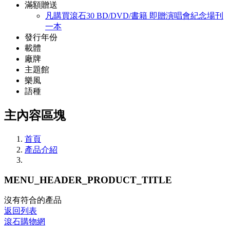
滿額贈送
凡購買滾石30 BD/DVD/書籍 即贈演唱會紀念場刊
一本
發行年份
載體
廠牌
主題館
樂風
語種
主內容區塊
首頁
產品介紹
MENU_HEADER_PRODUCT_TITLE
沒有符合的產品
返回列表
滾石購物網