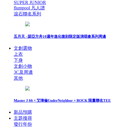
SUPER JUNIOR
flumpool 凡人譜
滾石聯名系列
五月天 - 諾亞方舟10週年進化復刻限定版演唱會系列周邊
文創選物
上衣
下身
文創小物
3C及周邊
其他
Master J 66 × 艾瑋倫UnderNeighbor × ROCK 限量聯名TEE
新品預購
主題搜尋
發行年份