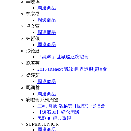
辛曉琪
周邊商品
李宗盛
周邊商品
卓文萱
周邊商品
林哲儀
周邊商品
張韶涵
「純粹」世界巡迴演唱會
劉若英
2015 [Renext 我敢]世界巡迴演唱會
梁靜茹
周邊商品
周興哲
周邊商品
演唱會系列周邊
三毛 齊豫 潘越雲【回聲】演唱會
【滾石30】紀念周邊
民歌40 經典重現
SUPER JUNIOR
周邊商品