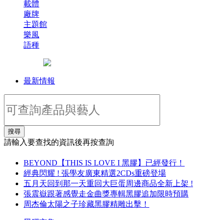
載體
廠牌
主題館
樂風
語種
最新情報
搜尋
請輸入要查找的資訊後再按查詢
BEYOND【THIS IS LOVE I 黑膠】已經發行！
經典閃耀 ! 張學友廣東精選2CDs重磅登場
五月天回到那一天重回大巨蛋周邊商品全新上架 !
張震嶽跟著感覺走金曲獎專輯黑膠追加限時預購
周杰倫太陽之子珍藏黑膠精雕出擊！