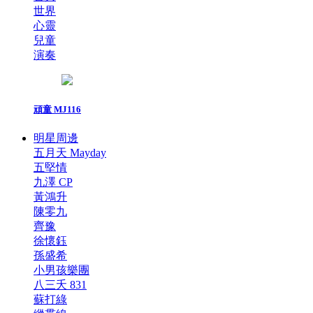
世界
心靈
兒童
演奏
頑童 MJ116
明星周邊
五月天 Mayday
五堅情
九澤 CP
黃鴻升
陳零九
齊豫
徐懷鈺
孫盛希
小男孩樂團
八三夭 831
蘇打綠