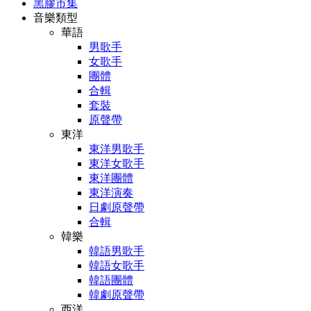
黑膠市集
音樂類型
華語
男歌手
女歌手
團體
合輯
套裝
原聲帶
東洋
東洋男歌手
東洋女歌手
東洋團體
東洋演奏
日劇原聲帶
合輯
韓樂
韓語男歌手
韓語女歌手
韓語團體
韓劇原聲帶
西洋