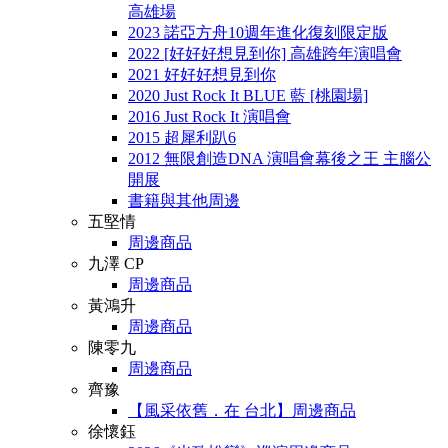
高雄場
2023 諾亞方舟10週年進化復刻限定版
2022 [好好好想見到你] 高雄跨年演唱會
2021 好好好想見到你
2020 Just Rock It BLUE 藍 [桃園場]
2016 Just Rock It 演唱會
2015 超犀利趴6
2012 無限創造DNA 演唱會幕後之王 主腦公
開展
書籍與其他周邊
五堅情
周邊商品
九澤 CP
周邊商品
黃鴻升
周邊商品
陳零九
周邊商品
齊豫
【風采依舊．在 台北】周邊商品
徐懷鈺