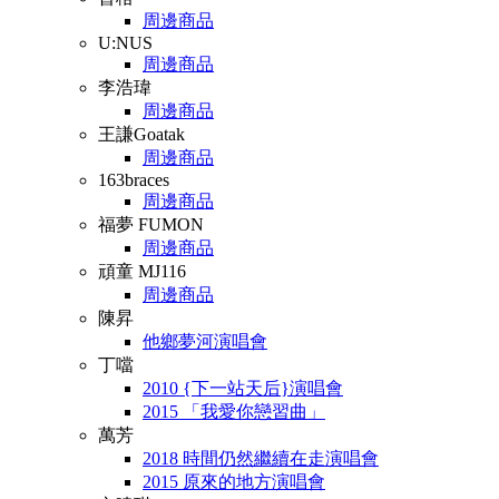
周邊商品
U:NUS
周邊商品
李浩瑋
周邊商品
王謙Goatak
周邊商品
163braces
周邊商品
福夢 FUMON
周邊商品
頑童 MJ116
周邊商品
陳昇
他鄉夢河演唱會
丁噹
2010 {下一站天后}演唱會
2015 「我愛你戀習曲」
萬芳
2018 時間仍然繼續在走演唱會
2015 原來的地方演唱會