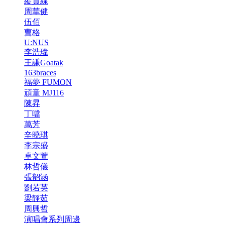
縱貫線
周華健
伍佰
曹格
U:NUS
李浩瑋
王謙Goatak
163braces
福夢 FUMON
頑童 MJ116
陳昇
丁噹
萬芳
辛曉琪
李宗盛
卓文萱
林哲儀
張韶涵
劉若英
梁靜茹
周興哲
演唱會系列周邊