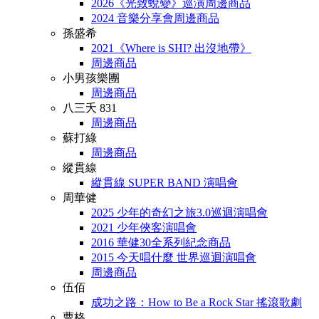
2026《光致蛻變》巡演周邊商品
2024 音樂分享會周邊商品
孫盛希
2021《Where is SHI? 出沒地帶》
周邊商品
小男孩樂團
周邊商品
八三夭 831
周邊商品
蘇打綠
周邊商品
縱貫線
縱貫線 SUPER BAND 演唱會
周華健
2025 少年的奇幻之旅3.0巡迴演唱會
2021 少年俠客演唱會
2016 華健30全系列紀念商品
2015 今天唱什麼 世界巡迴演唱會
周邊商品
伍佰
成功之路：How to Be a Rock Star 搖滾歌劇
曹格