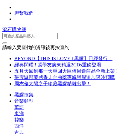
聯繫我們
滾石購物網
請輸入要查找的資訊後再按查詢
BEYOND【THIS IS LOVE I 黑膠】已經發行！
經典閃耀 ! 張學友廣東精選2CDs重磅登場
五月天回到那一天重回大巨蛋周邊商品全新上架 !
張震嶽跟著感覺走金曲獎專輯黑膠追加限時預購
周杰倫太陽之子珍藏黑膠精雕出擊！
黑膠市集
音樂類型
華語
東洋
韓樂
西洋
古典