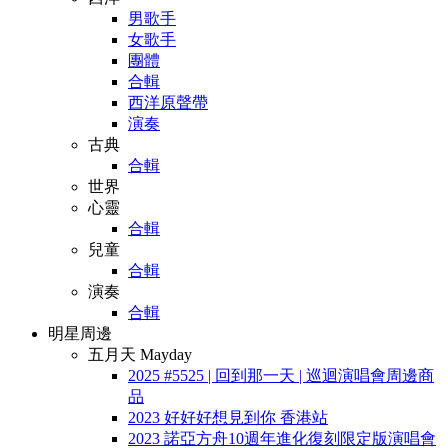
男歌手
女歌手
團體
合輯
西洋原聲帶
演奏
古典
合輯
世界
心靈
合輯
兒童
合輯
演奏
合輯
明星周邊
五月天 Mayday
2025 #5525 | 回到那一天 | 巡迴演唱會周邊商
品
2023 好好好想見到你 香港站
2023 諾亞方舟10週年進化復刻限定版演唱會