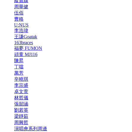
縱貫線
周華健
伍佰
曹格
U:NUS
李浩瑋
王謙Goatak
163braces
福夢 FUMON
頑童 MJ116
陳昇
丁噹
萬芳
辛曉琪
李宗盛
卓文萱
林哲儀
張韶涵
劉若英
梁靜茹
周興哲
演唱會系列周邊