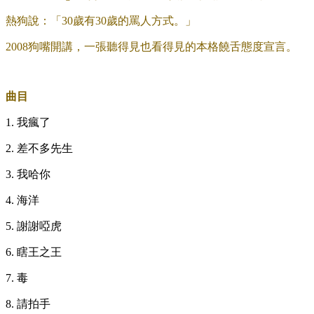
熱狗說：「30歲有30歲的罵人方式。」
2008狗嘴開講，一張聽得見也看得見的本格饒舌態度宣言。
曲目
1. 我瘋了
2. 差不多先生
3. 我哈你
4. 海洋
5. 謝謝啞虎
6. 瞎王之王
7. 毒
8. 請拍手