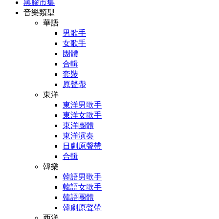
黑膠市集
音樂類型
華語
男歌手
女歌手
團體
合輯
套裝
原聲帶
東洋
東洋男歌手
東洋女歌手
東洋團體
東洋演奏
日劇原聲帶
合輯
韓樂
韓語男歌手
韓語女歌手
韓語團體
韓劇原聲帶
西洋