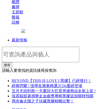
載體
廠牌
主題館
樂風
語種
最新情報
搜尋
請輸入要查找的資訊後再按查詢
BEYOND【THIS IS LOVE I 黑膠】已經發行！
經典閃耀 ! 張學友廣東精選2CDs重磅登場
五月天回到那一天重回大巨蛋周邊商品全新上架 !
張震嶽跟著感覺走金曲獎專輯黑膠追加限時預購
周杰倫太陽之子珍藏黑膠精雕出擊！