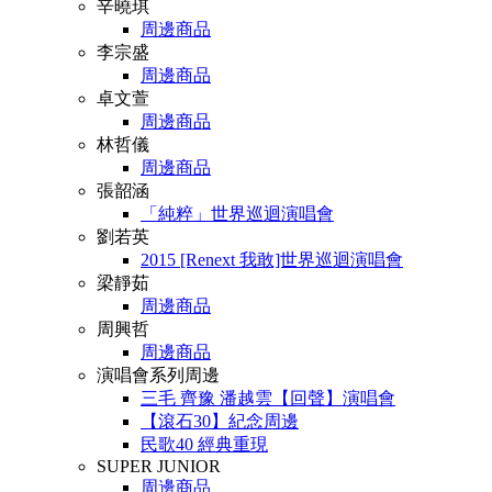
辛曉琪
周邊商品
李宗盛
周邊商品
卓文萱
周邊商品
林哲儀
周邊商品
張韶涵
「純粹」世界巡迴演唱會
劉若英
2015 [Renext 我敢]世界巡迴演唱會
梁靜茹
周邊商品
周興哲
周邊商品
演唱會系列周邊
三毛 齊豫 潘越雲【回聲】演唱會
【滾石30】紀念周邊
民歌40 經典重現
SUPER JUNIOR
周邊商品