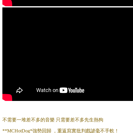
不需要一堆差不多的音樂 只需要差不多先生熱狗
**MCHotDog*強勢回歸 ，重返寫實批判戲謔毫不手軟！