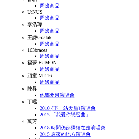
周邊商品
U:NUS
周邊商品
李浩瑋
周邊商品
王謙Goatak
周邊商品
163braces
周邊商品
福夢 FUMON
周邊商品
頑童 MJ116
周邊商品
陳昇
他鄉夢河演唱會
丁噹
2010 {下一站天后}演唱會
2015 「我愛你戀習曲」
萬芳
2018 時間仍然繼續在走演唱會
2015 原來的地方演唱會