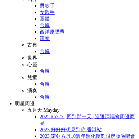
男歌手
女歌手
團體
合輯
西洋原聲帶
演奏
古典
合輯
世界
心靈
合輯
兒童
合輯
演奏
合輯
明星周邊
五月天 Mayday
2025 #5525 | 回到那一天 | 巡迴演唱會周邊商
品
2023 好好好想見到你 香港站
2023 諾亞方舟10週年進化復刻限定版演唱會