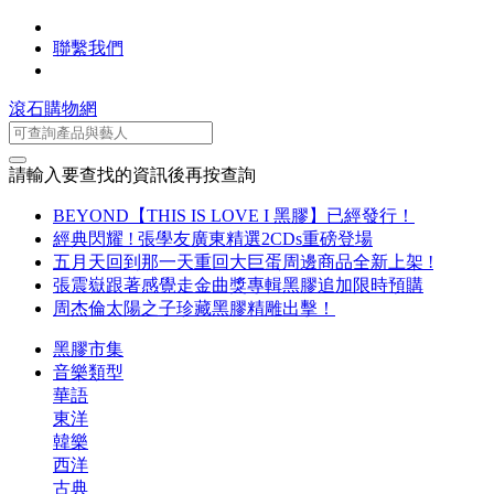
聯繫我們
滾石購物網
請輸入要查找的資訊後再按查詢
BEYOND【THIS IS LOVE I 黑膠】已經發行！
經典閃耀 ! 張學友廣東精選2CDs重磅登場
五月天回到那一天重回大巨蛋周邊商品全新上架 !
張震嶽跟著感覺走金曲獎專輯黑膠追加限時預購
周杰倫太陽之子珍藏黑膠精雕出擊！
黑膠市集
音樂類型
華語
東洋
韓樂
西洋
古典