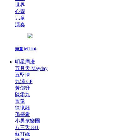
世界
心靈
兒童
演奏
頑童 MJ116
明星周邊
五月天 Mayday
五堅情
九澤 CP
黃鴻升
陳零九
齊豫
徐懷鈺
孫盛希
小男孩樂團
八三夭 831
蘇打綠