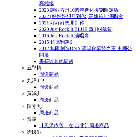
高雄場
2023 諾亞方舟10週年進化復刻限定版
2022 [好好好想見到你] 高雄跨年演唱會
2021 好好好想見到你
2020 Just Rock It BLUE 藍 [桃園場]
2016 Just Rock It 演唱會
2015 超犀利趴6
2012 無限創造DNA 演唱會幕後之王 主腦公
開展
書籍與其他周邊
五堅情
周邊商品
九澤 CP
周邊商品
黃鴻升
周邊商品
陳零九
周邊商品
齊豫
【風采依舊．在 台北】周邊商品
徐懷鈺