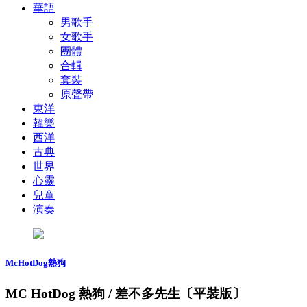
華語
男歌手
女歌手
團體
合輯
套裝
原聲帶
東洋
韓樂
西洋
古典
世界
心靈
兒童
演奏
McHotDog熱狗
MC HotDog 熱狗 / 差不多先生〔平裝版〕