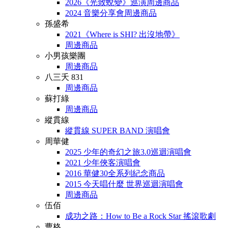
2026《光致蛻變》巡演周邊商品
2024 音樂分享會周邊商品
孫盛希
2021《Where is SHI? 出沒地帶》
周邊商品
小男孩樂團
周邊商品
八三夭 831
周邊商品
蘇打綠
周邊商品
縱貫線
縱貫線 SUPER BAND 演唱會
周華健
2025 少年的奇幻之旅3.0巡迴演唱會
2021 少年俠客演唱會
2016 華健30全系列紀念商品
2015 今天唱什麼 世界巡迴演唱會
周邊商品
伍佰
成功之路：How to Be a Rock Star 搖滾歌劇
曹格