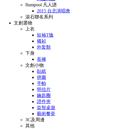
flumpool 凡人譜
2015 台北演唱會
滾石聯名系列
文創選物
上衣
短袖T恤
襯衫
外套類
下身
長褲
文創小物
貼紙
拼圖
手帕
明信片
鑰匙圈
證件夾
益智桌遊
藝術餐瓷
3C及周邊
其他