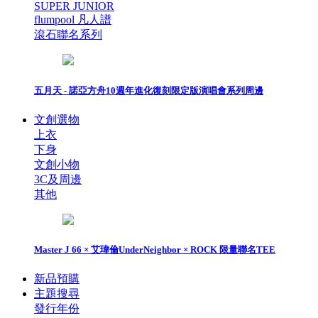
SUPER JUNIOR
flumpool 凡人譜
滾石聯名系列
五月天 - 諾亞方舟10週年進化復刻限定版演唱會系列周邊
文創選物
上衣
下身
文創小物
3C及周邊
其他
Master J 66 × 艾瑋倫UnderNeighbor × ROCK 限量聯名TEE
新品預購
主題搜尋
發行年份