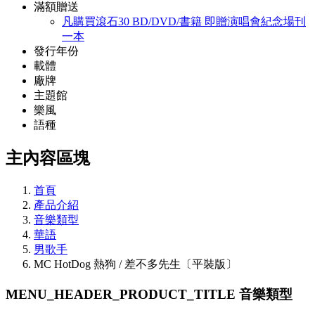
滿額贈送
凡購買滾石30 BD/DVD/書籍 即贈演唱會紀念場刊
一本
發行年份
載體
廠牌
主題館
樂風
語種
主內容區塊
首頁
產品介紹
音樂類型
華語
男歌手
MC HotDog 熱狗 / 差不多先生〔平裝版〕
MENU_HEADER_PRODUCT_TITLE
音樂類型