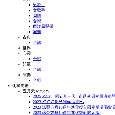
男歌手
女歌手
團體
合輯
西洋原聲帶
演奏
古典
合輯
世界
心靈
合輯
兒童
合輯
演奏
合輯
明星周邊
五月天 Mayday
2025 #5525 | 回到那一天 | 巡迴演唱會周邊商
2023 好好好想見到你 香港站
2023 諾亞方舟10週年進化復刻限定版演唱會 
2023 諾亞方舟10週年進化復刻限定版