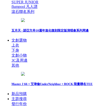
SUPER JUNIOR
flumpool 凡人譜
滾石聯名系列
五月天 - 諾亞方舟10週年進化復刻限定版演唱會系列周邊
文創選物
上衣
下身
文創小物
3C及周邊
其他
Master J 66 × 艾瑋倫UnderNeighbor × ROCK 限量聯名TEE
新品預購
主題搜尋
發行年份