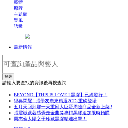
載體
廠牌
主題館
樂風
語種
最新情報
搜尋
請輸入要查找的資訊後再按查詢
BEYOND【THIS IS LOVE I 黑膠】已經發行！
經典閃耀 ! 張學友廣東精選2CDs重磅登場
五月天回到那一天重回大巨蛋周邊商品全新上架 !
張震嶽跟著感覺走金曲獎專輯黑膠追加限時預購
周杰倫太陽之子珍藏黑膠精雕出擊！