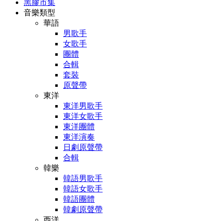
黑膠市集
音樂類型
華語
男歌手
女歌手
團體
合輯
套裝
原聲帶
東洋
東洋男歌手
東洋女歌手
東洋團體
東洋演奏
日劇原聲帶
合輯
韓樂
韓語男歌手
韓語女歌手
韓語團體
韓劇原聲帶
西洋