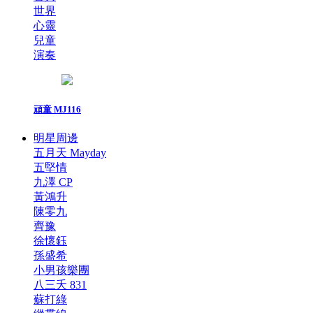
世界
心靈
兒童
演奏
頑童 MJ116
明星周邊
五月天 Mayday
五堅情
九澤 CP
黃鴻升
陳零九
齊豫
徐懷鈺
孫盛希
小男孩樂團
八三夭 831
蘇打綠