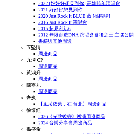
2022 [好好好想見到你] 高雄跨年演唱會
2021 好好好想見到你
2020 Just Rock It BLUE 藍 [桃園場]
2016 Just Rock It 演唱會
2015 超犀利趴6
2012 無限創造DNA 演唱會幕後之王 主腦公
書籍與其他周邊
五堅情
周邊商品
九澤 CP
周邊商品
黃鴻升
周邊商品
陳零九
周邊商品
齊豫
【風采依舊．在 台北】周邊商品
徐懷鈺
2026《光致蛻變》巡演周邊商品
2024 音樂分享會周邊商品
孫盛希