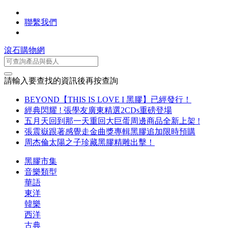
聯繫我們
滾石購物網
請輸入要查找的資訊後再按查詢
BEYOND【THIS IS LOVE I 黑膠】已經發行！
經典閃耀 ! 張學友廣東精選2CDs重磅登場
五月天回到那一天重回大巨蛋周邊商品全新上架 !
張震嶽跟著感覺走金曲獎專輯黑膠追加限時預購
周杰倫太陽之子珍藏黑膠精雕出擊！
黑膠市集
音樂類型
華語
東洋
韓樂
西洋
古典