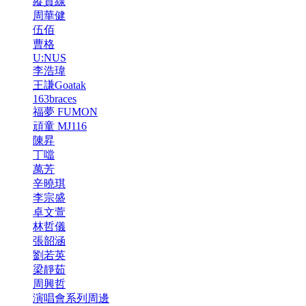
縱貫線
周華健
伍佰
曹格
U:NUS
李浩瑋
王謙Goatak
163braces
福夢 FUMON
頑童 MJ116
陳昇
丁噹
萬芳
辛曉琪
李宗盛
卓文萱
林哲儀
張韶涵
劉若英
梁靜茹
周興哲
演唱會系列周邊