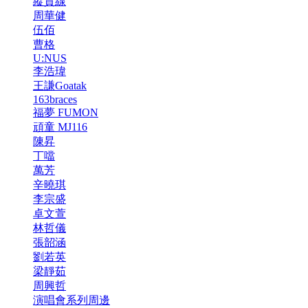
縱貫線
周華健
伍佰
曹格
U:NUS
李浩瑋
王謙Goatak
163braces
福夢 FUMON
頑童 MJ116
陳昇
丁噹
萬芳
辛曉琪
李宗盛
卓文萱
林哲儀
張韶涵
劉若英
梁靜茹
周興哲
演唱會系列周邊