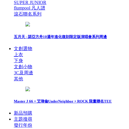
SUPER JUNIOR
flumpool 凡人譜
滾石聯名系列
五月天 - 諾亞方舟10週年進化復刻限定版演唱會系列周邊
文創選物
上衣
下身
文創小物
3C及周邊
其他
Master J 66 × 艾瑋倫UnderNeighbor × ROCK 限量聯名TEE
新品預購
主題搜尋
發行年份