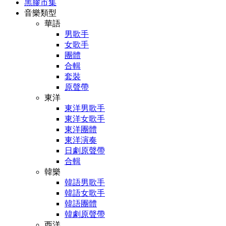
黑膠市集
音樂類型
華語
男歌手
女歌手
團體
合輯
套裝
原聲帶
東洋
東洋男歌手
東洋女歌手
東洋團體
東洋演奏
日劇原聲帶
合輯
韓樂
韓語男歌手
韓語女歌手
韓語團體
韓劇原聲帶
西洋