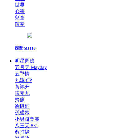
世界
心靈
兒童
演奏
頑童 MJ116
明星周邊
五月天 Mayday
五堅情
九澤 CP
黃鴻升
陳零九
齊豫
徐懷鈺
孫盛希
小男孩樂團
八三夭 831
蘇打綠