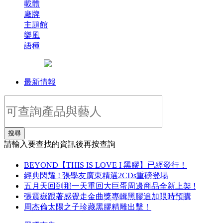
載體
廠牌
主題館
樂風
語種
最新情報
搜尋
請輸入要查找的資訊後再按查詢
BEYOND【THIS IS LOVE I 黑膠】已經發行！
經典閃耀 ! 張學友廣東精選2CDs重磅登場
五月天回到那一天重回大巨蛋周邊商品全新上架 !
張震嶽跟著感覺走金曲獎專輯黑膠追加限時預購
周杰倫太陽之子珍藏黑膠精雕出擊！