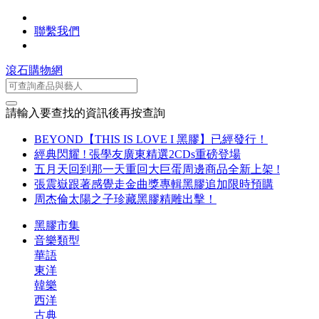
聯繫我們
滾石購物網
請輸入要查找的資訊後再按查詢
BEYOND【THIS IS LOVE I 黑膠】已經發行！
經典閃耀 ! 張學友廣東精選2CDs重磅登場
五月天回到那一天重回大巨蛋周邊商品全新上架 !
張震嶽跟著感覺走金曲獎專輯黑膠追加限時預購
周杰倫太陽之子珍藏黑膠精雕出擊！
黑膠市集
音樂類型
華語
東洋
韓樂
西洋
古典