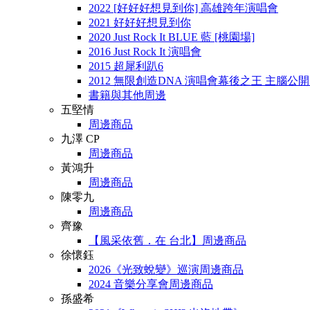
2022 [好好好想見到你] 高雄跨年演唱會
2021 好好好想見到你
2020 Just Rock It BLUE 藍 [桃園場]
2016 Just Rock It 演唱會
2015 超犀利趴6
2012 無限創造DNA 演唱會幕後之王 主腦公
書籍與其他周邊
五堅情
周邊商品
九澤 CP
周邊商品
黃鴻升
周邊商品
陳零九
周邊商品
齊豫
【風采依舊．在 台北】周邊商品
徐懷鈺
2026《光致蛻變》巡演周邊商品
2024 音樂分享會周邊商品
孫盛希