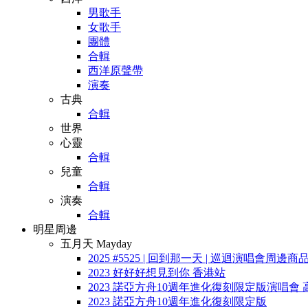
男歌手
女歌手
團體
合輯
西洋原聲帶
演奏
古典
合輯
世界
心靈
合輯
兒童
合輯
演奏
合輯
明星周邊
五月天 Mayday
2025 #5525 | 回到那一天 | 巡迴演唱會周邊商
2023 好好好想見到你 香港站
2023 諾亞方舟10週年進化復刻限定版演唱會 
2023 諾亞方舟10週年進化復刻限定版