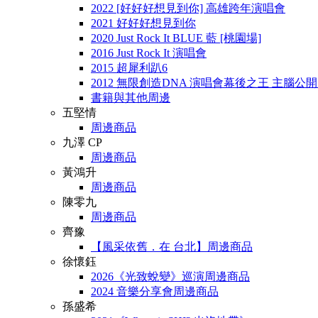
2022 [好好好想見到你] 高雄跨年演唱會
2021 好好好想見到你
2020 Just Rock It BLUE 藍 [桃園場]
2016 Just Rock It 演唱會
2015 超犀利趴6
2012 無限創造DNA 演唱會幕後之王 主腦公
書籍與其他周邊
五堅情
周邊商品
九澤 CP
周邊商品
黃鴻升
周邊商品
陳零九
周邊商品
齊豫
【風采依舊．在 台北】周邊商品
徐懷鈺
2026《光致蛻變》巡演周邊商品
2024 音樂分享會周邊商品
孫盛希