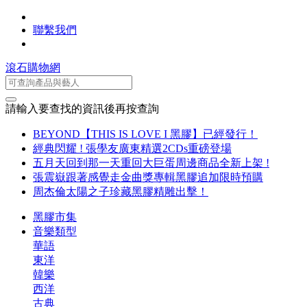
聯繫我們
滾石購物網
請輸入要查找的資訊後再按查詢
BEYOND【THIS IS LOVE I 黑膠】已經發行！
經典閃耀 ! 張學友廣東精選2CDs重磅登場
五月天回到那一天重回大巨蛋周邊商品全新上架 !
張震嶽跟著感覺走金曲獎專輯黑膠追加限時預購
周杰倫太陽之子珍藏黑膠精雕出擊！
黑膠市集
音樂類型
華語
東洋
韓樂
西洋
古典