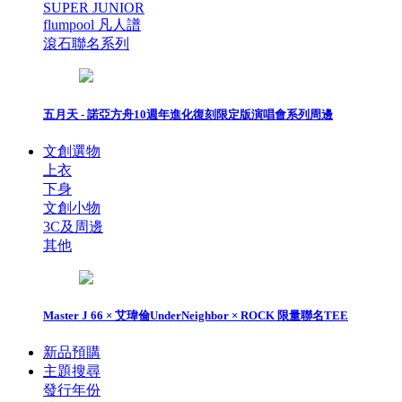
SUPER JUNIOR
flumpool 凡人譜
滾石聯名系列
五月天 - 諾亞方舟10週年進化復刻限定版演唱會系列周邊
文創選物
上衣
下身
文創小物
3C及周邊
其他
Master J 66 × 艾瑋倫UnderNeighbor × ROCK 限量聯名TEE
新品預購
主題搜尋
發行年份