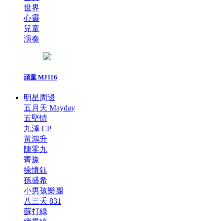
世界
心靈
兒童
演奏
頑童 MJ116
明星周邊
五月天 Mayday
五堅情
九澤 CP
黃鴻升
陳零九
齊豫
徐懷鈺
孫盛希
小男孩樂團
八三夭 831
蘇打綠