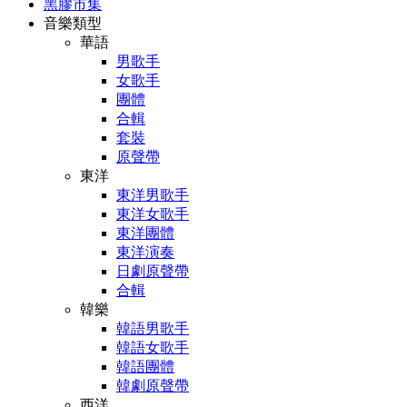
黑膠市集
音樂類型
華語
男歌手
女歌手
團體
合輯
套裝
原聲帶
東洋
東洋男歌手
東洋女歌手
東洋團體
東洋演奏
日劇原聲帶
合輯
韓樂
韓語男歌手
韓語女歌手
韓語團體
韓劇原聲帶
西洋