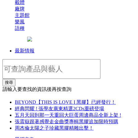
載體
廠牌
主題館
樂風
語種
最新情報
搜尋
請輸入要查找的資訊後再按查詢
BEYOND【THIS IS LOVE I 黑膠】已經發行！
經典閃耀 ! 張學友廣東精選2CDs重磅登場
五月天回到那一天重回大巨蛋周邊商品全新上架 !
張震嶽跟著感覺走金曲獎專輯黑膠追加限時預購
周杰倫太陽之子珍藏黑膠精雕出擊！