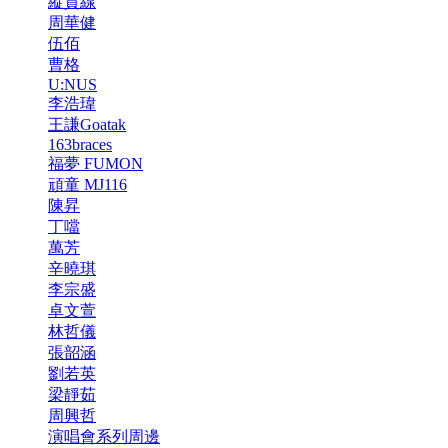
縱貫線
周華健
伍佰
曹格
U:NUS
李浩瑋
王謙Goatak
163braces
福夢 FUMON
頑童 MJ116
陳昇
丁噹
萬芳
辛曉琪
李宗盛
卓文萱
林哲儀
張韶涵
劉若英
梁靜茹
周興哲
演唱會系列周邊