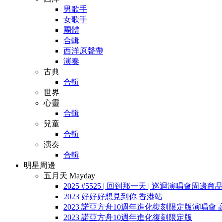
男歌手
女歌手
團體
合輯
西洋原聲帶
演奏
古典
合輯
世界
心靈
合輯
兒童
合輯
演奏
合輯
明星周邊
五月天 Mayday
2025 #5525 | 回到那一天 | 巡迴演唱會周邊商
2023 好好好想見到你 香港站
2023 諾亞方舟10週年進化復刻限定版演唱會 
2023 諾亞方舟10週年進化復刻限定版