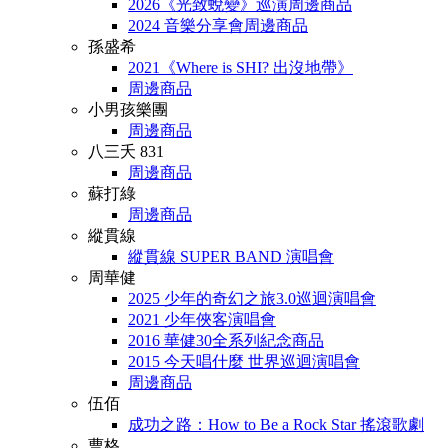
2026《光致蛻變》巡演周邊商品
2024 音樂分享會周邊商品
孫盛希
2021《Where is SHI? 出沒地帶》
周邊商品
小男孩樂團
周邊商品
八三夭 831
周邊商品
蘇打綠
周邊商品
縱貫線
縱貫線 SUPER BAND 演唱會
周華健
2025 少年的奇幻之旅3.0巡迴演唱會
2021 少年俠客演唱會
2016 華健30全系列紀念商品
2015 今天唱什麼 世界巡迴演唱會
周邊商品
伍佰
成功之路：How to Be a Rock Star 搖滾歌劇
曹格