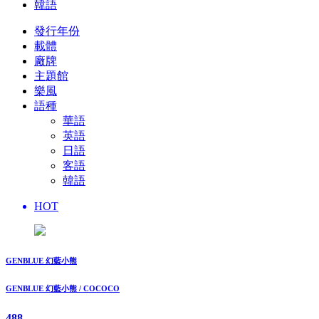
韓語
發行年份
載體
廠牌
主題館
樂風
語種
華語
英語
日語
客語
韓語
HOT
GENBLUE 幻藍小熊
GENBLUE 幻藍小熊 / COCOCO
488