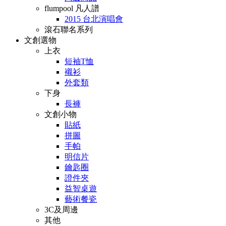
flumpool 凡人譜
2015 台北演唱會
滾石聯名系列
文創選物
上衣
短袖T恤
襯衫
外套類
下身
長褲
文創小物
貼紙
拼圖
手帕
明信片
鑰匙圈
證件夾
益智桌遊
藝術餐瓷
3C及周邊
其他