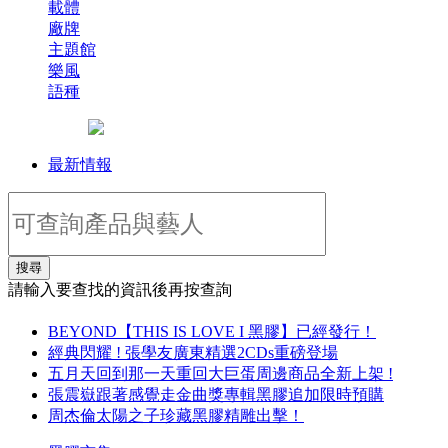
載體
廠牌
主題館
樂風
語種
最新情報
搜尋
請輸入要查找的資訊後再按查詢
BEYOND【THIS IS LOVE I 黑膠】已經發行！
經典閃耀 ! 張學友廣東精選2CDs重磅登場
五月天回到那一天重回大巨蛋周邊商品全新上架 !
張震嶽跟著感覺走金曲獎專輯黑膠追加限時預購
周杰倫太陽之子珍藏黑膠精雕出擊！