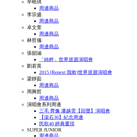
辛曉琪
周邊商品
李宗盛
周邊商品
卓文萱
周邊商品
林哲儀
周邊商品
張韶涵
「純粹」世界巡迴演唱會
劉若英
2015 [Renext 我敢]世界巡迴演唱會
梁靜茹
周邊商品
周興哲
周邊商品
演唱會系列周邊
三毛 齊豫 潘越雲【回聲】演唱會
【滾石30】紀念周邊
民歌40 經典重現
SUPER JUNIOR
周邊商品