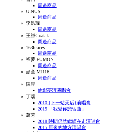
周邊商品
U:NUS
周邊商品
李浩瑋
周邊商品
王謙Goatak
周邊商品
163braces
周邊商品
福夢 FUMON
周邊商品
頑童 MJ116
周邊商品
陳昇
他鄉夢河演唱會
丁噹
2010 {下一站天后}演唱會
2015 「我愛你戀習曲」
萬芳
2018 時間仍然繼續在走演唱會
2015 原來的地方演唱會