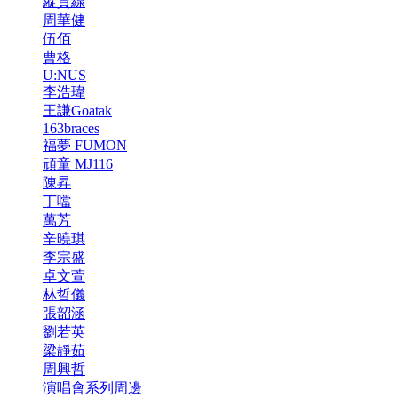
縱貫線
周華健
伍佰
曹格
U:NUS
李浩瑋
王謙Goatak
163braces
福夢 FUMON
頑童 MJ116
陳昇
丁噹
萬芳
辛曉琪
李宗盛
卓文萱
林哲儀
張韶涵
劉若英
梁靜茹
周興哲
演唱會系列周邊