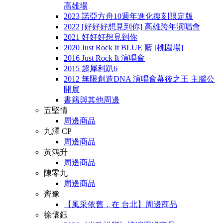
高雄場
2023 諾亞方舟10週年進化復刻限定版
2022 [好好好想見到你] 高雄跨年演唱會
2021 好好好想見到你
2020 Just Rock It BLUE 藍 [桃園場]
2016 Just Rock It 演唱會
2015 超犀利趴6
2012 無限創造DNA 演唱會幕後之王 主腦公
開展
書籍與其他周邊
五堅情
周邊商品
九澤 CP
周邊商品
黃鴻升
周邊商品
陳零九
周邊商品
齊豫
【風采依舊．在 台北】周邊商品
徐懷鈺