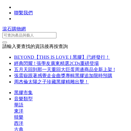
聯繫我們
滾石購物網
請輸入要查找的資訊後再按查詢
BEYOND【THIS IS LOVE I 黑膠】已經發行！
經典閃耀 ! 張學友廣東精選2CDs重磅登場
五月天回到那一天重回大巨蛋周邊商品全新上架 !
張震嶽跟著感覺走金曲獎專輯黑膠追加限時預購
周杰倫太陽之子珍藏黑膠精雕出擊！
黑膠市集
音樂類型
華語
東洋
韓樂
西洋
古典