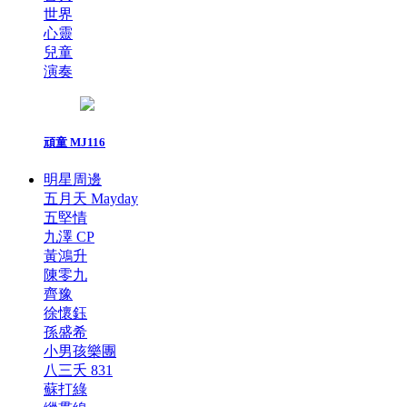
世界
心靈
兒童
演奏
頑童 MJ116
明星周邊
五月天 Mayday
五堅情
九澤 CP
黃鴻升
陳零九
齊豫
徐懷鈺
孫盛希
小男孩樂團
八三夭 831
蘇打綠