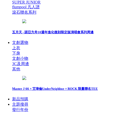
SUPER JUNIOR
flumpool 凡人譜
滾石聯名系列
五月天 - 諾亞方舟10週年進化復刻限定版演唱會系列周邊
文創選物
上衣
下身
文創小物
3C及周邊
其他
Master J 66 × 艾瑋倫UnderNeighbor × ROCK 限量聯名TEE
新品預購
主題搜尋
發行年份