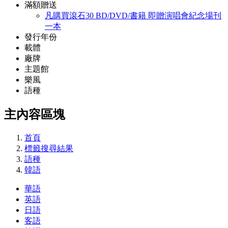
滿額贈送
凡購買滾石30 BD/DVD/書籍 即贈演唱會紀念場刊
一本
發行年份
載體
廠牌
主題館
樂風
語種
主內容區塊
首頁
標籤搜尋結果
語種
韓語
華語
英語
日語
客語