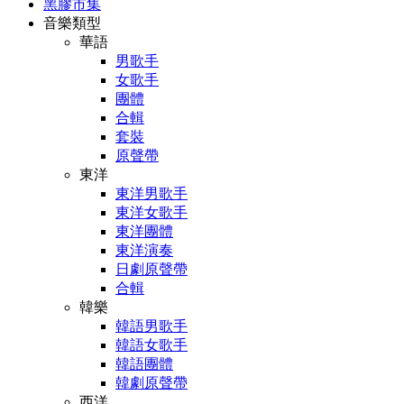
黑膠市集
音樂類型
華語
男歌手
女歌手
團體
合輯
套裝
原聲帶
東洋
東洋男歌手
東洋女歌手
東洋團體
東洋演奏
日劇原聲帶
合輯
韓樂
韓語男歌手
韓語女歌手
韓語團體
韓劇原聲帶
西洋