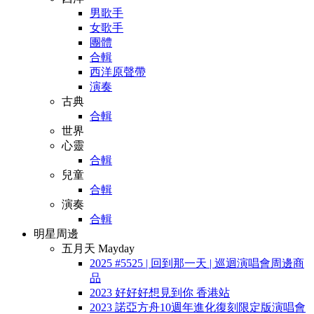
男歌手
女歌手
團體
合輯
西洋原聲帶
演奏
古典
合輯
世界
心靈
合輯
兒童
合輯
演奏
合輯
明星周邊
五月天 Mayday
2025 #5525 | 回到那一天 | 巡迴演唱會周邊商
品
2023 好好好想見到你 香港站
2023 諾亞方舟10週年進化復刻限定版演唱會