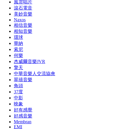
風雲唱片
滾石電音
美妙音樂
Naxos
相信音樂
相知音樂
環球
華納
索尼
何樂
杰威爾音樂JVR
擎天
中華音樂人交流協會
翠禧音樂
角頭
37度
中影
映象
好有感覺
好感音樂
Membran
EMI