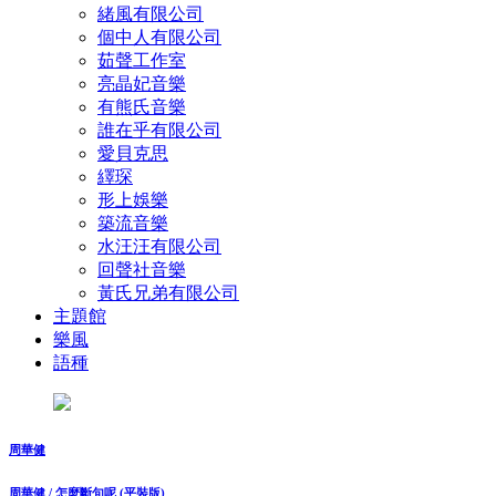
緒風有限公司
個中人有限公司
茹聲工作室
亮晶妃音樂
有熊氏音樂
誰在乎有限公司
愛貝克思
繹琛
形上娛樂
築流⾳樂
水汪汪有限公司
回聲社音樂
黃氏兄弟有限公司
主題館
樂風
語種
周華健
周華健 / 怎麼斷句呢 (平裝版)