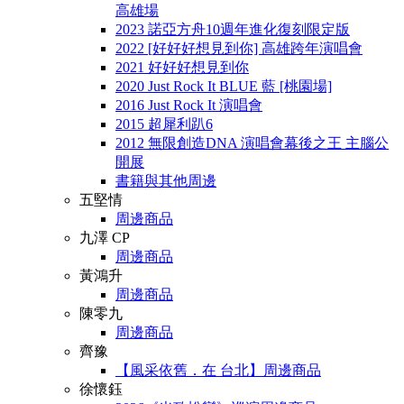
高雄場
2023 諾亞方舟10週年進化復刻限定版
2022 [好好好想見到你] 高雄跨年演唱會
2021 好好好想見到你
2020 Just Rock It BLUE 藍 [桃園場]
2016 Just Rock It 演唱會
2015 超犀利趴6
2012 無限創造DNA 演唱會幕後之王 主腦公
開展
書籍與其他周邊
五堅情
周邊商品
九澤 CP
周邊商品
黃鴻升
周邊商品
陳零九
周邊商品
齊豫
【風采依舊．在 台北】周邊商品
徐懷鈺