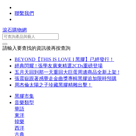
聯繫我們
滾石購物網
請輸入要查找的資訊後再按查詢
BEYOND【THIS IS LOVE I 黑膠】已經發行！
經典閃耀 ! 張學友廣東精選2CDs重磅登場
五月天回到那一天重回大巨蛋周邊商品全新上架 !
張震嶽跟著感覺走金曲獎專輯黑膠追加限時預購
周杰倫太陽之子珍藏黑膠精雕出擊！
黑膠市集
音樂類型
華語
東洋
韓樂
西洋
古典