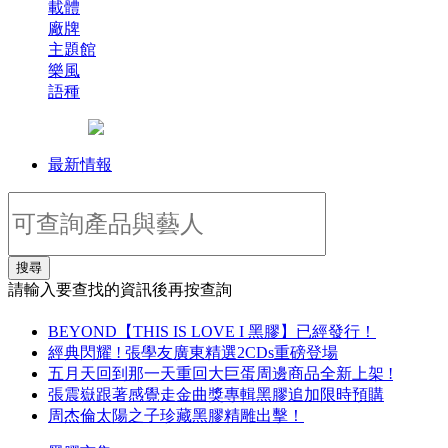
載體
廠牌
主題館
樂風
語種
最新情報
搜尋
請輸入要查找的資訊後再按查詢
BEYOND【THIS IS LOVE I 黑膠】已經發行！
經典閃耀 ! 張學友廣東精選2CDs重磅登場
五月天回到那一天重回大巨蛋周邊商品全新上架 !
張震嶽跟著感覺走金曲獎專輯黑膠追加限時預購
周杰倫太陽之子珍藏黑膠精雕出擊！