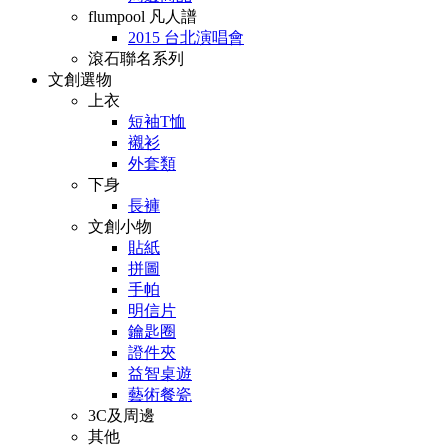
flumpool 凡人譜
2015 台北演唱會
滾石聯名系列
文創選物
上衣
短袖T恤
襯衫
外套類
下身
長褲
文創小物
貼紙
拼圖
手帕
明信片
鑰匙圈
證件夾
益智桌遊
藝術餐瓷
3C及周邊
其他