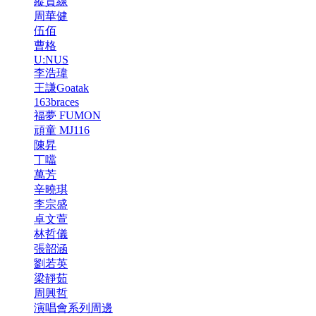
縱貫線
周華健
伍佰
曹格
U:NUS
李浩瑋
王謙Goatak
163braces
福夢 FUMON
頑童 MJ116
陳昇
丁噹
萬芳
辛曉琪
李宗盛
卓文萱
林哲儀
張韶涵
劉若英
梁靜茹
周興哲
演唱會系列周邊