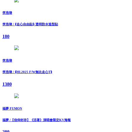
李浩瑋
李浩瑋 / ⟪走⼼⾃由貼⟫ 透明防⽔造型貼
180
李浩瑋
李浩瑋 / ⟪HL2025 F/W無比走⼼T⟫
1380
福夢 FUMON
福夢 /【信仰封存】《活著》演唱會限定KV海報
280