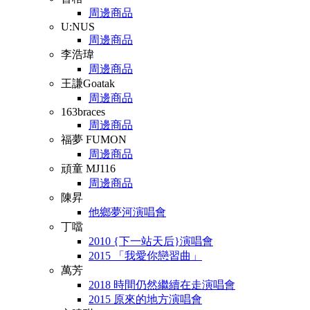
周邊商品
U:NUS
周邊商品
李浩瑋
周邊商品
王謙Goatak
周邊商品
163braces
周邊商品
福夢 FUMON
周邊商品
頑童 MJ116
周邊商品
陳昇
他鄉夢河演唱會
丁噹
2010 {下一站天后}演唱會
2015 「我愛你戀習曲」
萬芳
2018 時間仍然繼續在走演唱會
2015 原來的地方演唱會