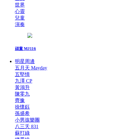
世界
心靈
兒童
演奏
頑童 MJ116
明星周邊
五月天 Mayday
五堅情
九澤 CP
黃鴻升
陳零九
齊豫
徐懷鈺
孫盛希
小男孩樂團
八三夭 831
蘇打綠