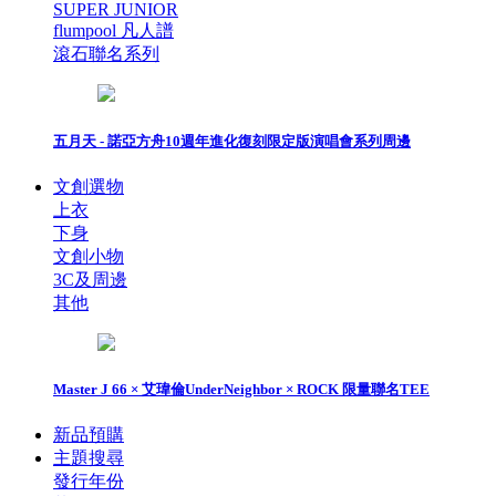
SUPER JUNIOR
flumpool 凡人譜
滾石聯名系列
五月天 - 諾亞方舟10週年進化復刻限定版演唱會系列周邊
文創選物
上衣
下身
文創小物
3C及周邊
其他
Master J 66 × 艾瑋倫UnderNeighbor × ROCK 限量聯名TEE
新品預購
主題搜尋
發行年份