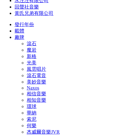
水汪汪有限公司
回聲社音樂
黃氏兄弟有限公司
發行年份
載體
廠牌
滾石
魔岩
新格
光美
風雲唱片
滾石電音
美妙音樂
Naxos
相信音樂
相知音樂
環球
華納
索尼
何樂
杰威爾音樂JVR