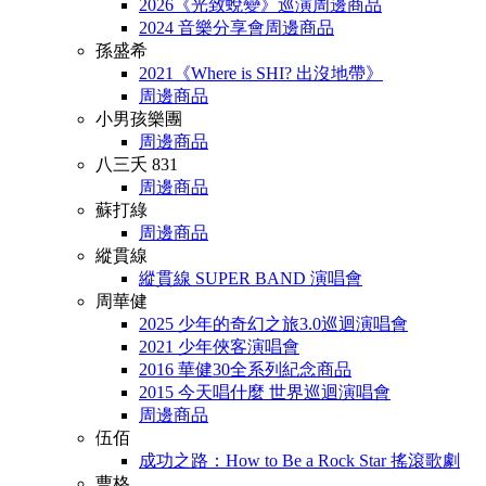
2026《光致蛻變》巡演周邊商品
2024 音樂分享會周邊商品
孫盛希
2021《Where is SHI? 出沒地帶》
周邊商品
小男孩樂團
周邊商品
八三夭 831
周邊商品
蘇打綠
周邊商品
縱貫線
縱貫線 SUPER BAND 演唱會
周華健
2025 少年的奇幻之旅3.0巡迴演唱會
2021 少年俠客演唱會
2016 華健30全系列紀念商品
2015 今天唱什麼 世界巡迴演唱會
周邊商品
伍佰
成功之路：How to Be a Rock Star 搖滾歌劇
曹格