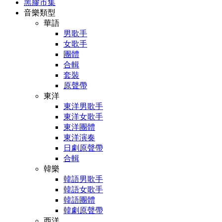
黑膠市集
音樂類型
華語
男歌手
女歌手
團體
合輯
套裝
原聲帶
東洋
東洋男歌手
東洋女歌手
東洋團體
東洋演奏
日劇原聲帶
合輯
韓樂
韓語男歌手
韓語女歌手
韓語團體
韓劇原聲帶
西洋