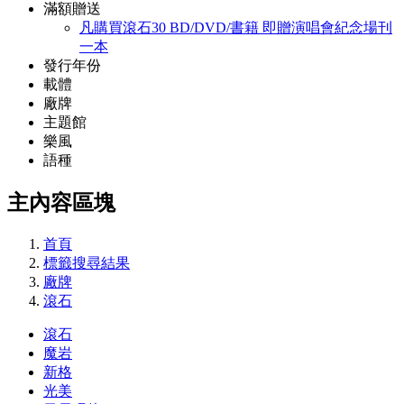
滿額贈送
凡購買滾石30 BD/DVD/書籍 即贈演唱會紀念場刊
一本
發行年份
載體
廠牌
主題館
樂風
語種
主內容區塊
首頁
標籤搜尋結果
廠牌
滾石
滾石
魔岩
新格
光美