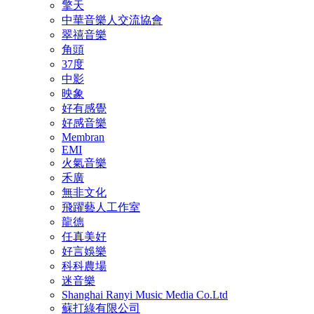
擎天
中華音樂人交流協會
翠禧音樂
角頭
37度
中影
映象
好有感覺
好感音樂
Membran
EMI
火氣音樂
禾廣
無非文化
飛躍藝人工作室
龍德
任真美好
好言娛樂
科科農場
迷音樂
Shanghai Ranyi Music Media Co.Ltd
蘇打綠有限公司