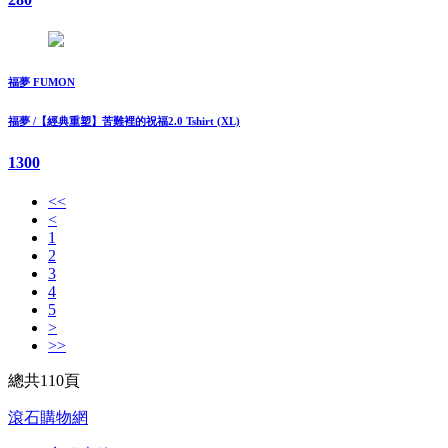
福夢 FUMON
福夢 /【經典重塑】苦難裡的祝福2.0 Tshirt (XL)
1300
<<
<
1
2
3
4
5
>
>>
總共110頁
滾石購物網