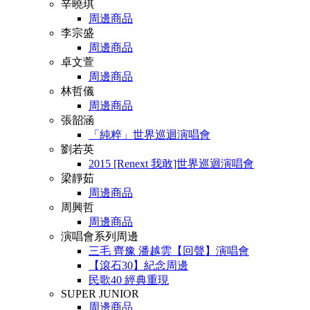
辛曉琪
周邊商品
李宗盛
周邊商品
卓文萱
周邊商品
林哲儀
周邊商品
張韶涵
「純粹」世界巡迴演唱會
劉若英
2015 [Renext 我敢]世界巡迴演唱會
梁靜茹
周邊商品
周興哲
周邊商品
演唱會系列周邊
三毛 齊豫 潘越雲【回聲】演唱會
【滾石30】紀念周邊
民歌40 經典重現
SUPER JUNIOR
周邊商品