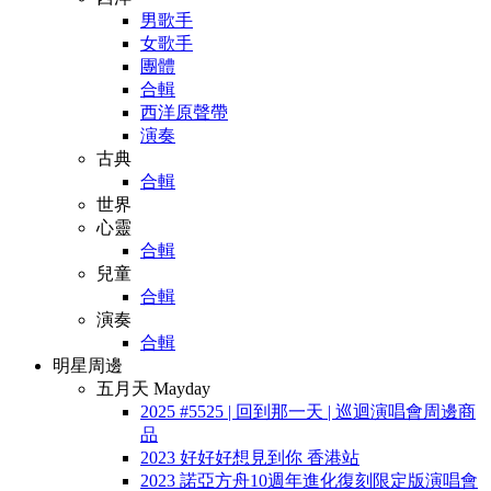
男歌手
女歌手
團體
合輯
西洋原聲帶
演奏
古典
合輯
世界
心靈
合輯
兒童
合輯
演奏
合輯
明星周邊
五月天 Mayday
2025 #5525 | 回到那一天 | 巡迴演唱會周邊商
品
2023 好好好想見到你 香港站
2023 諾亞方舟10週年進化復刻限定版演唱會