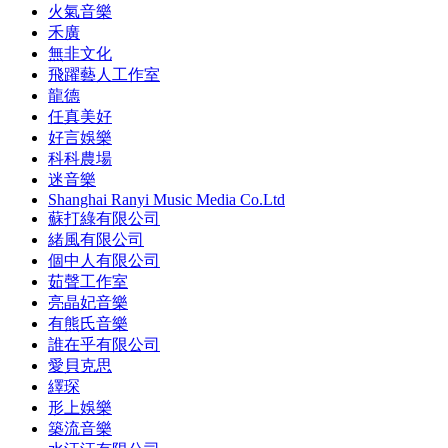
火氣音樂
禾廣
無非文化
飛躍藝人工作室
龍德
任真美好
好言娛樂
科科農場
迷音樂
Shanghai Ranyi Music Media Co.Ltd
蘇打綠有限公司
緒風有限公司
個中人有限公司
茹聲工作室
亮晶妃音樂
有熊氏音樂
誰在乎有限公司
愛貝克思
繹琛
形上娛樂
築流⾳樂