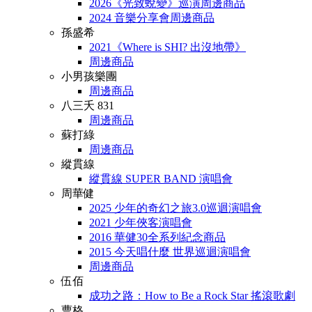
2026《光致蛻變》巡演周邊商品
2024 音樂分享會周邊商品
孫盛希
2021《Where is SHI? 出沒地帶》
周邊商品
小男孩樂團
周邊商品
八三夭 831
周邊商品
蘇打綠
周邊商品
縱貫線
縱貫線 SUPER BAND 演唱會
周華健
2025 少年的奇幻之旅3.0巡迴演唱會
2021 少年俠客演唱會
2016 華健30全系列紀念商品
2015 今天唱什麼 世界巡迴演唱會
周邊商品
伍佰
成功之路：How to Be a Rock Star 搖滾歌劇
曹格