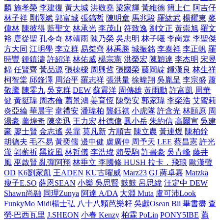
麟
施孝榮
李建復
黃大城
洪敬堯
梁家輝
黃維德
簡上仁
阿吉仔
林子祥
剛澤斌
郭富城
張鎬哲
陳明章
馬兆駿
羅紘武
楊耀東
麥
偉林
陳彼得
藍聖文
林承光
李茂山
符致逸
劉文正
黃崇旭
羅文
裕
唐從聖
孔令奇
林靖雨
陳乃榮
吳忠明
林子曦
李崗霖
李聖傑
方大同
江明學
李立群
易桀齊
林禹勝
城振銘
李泰祥
李正帆
羅
時豐
鍾鎮濤
許紹洋
林佑威
楊宗憲
洪榮宏
陳穎達
李杰明
宋昱
錦
任賢齊
黃品源
張棟樑
周興哲
張國榮
藤岡靛
鍾漢良
林生祥
柯智棠
邱鋒澤
周治平
羅志祥
張洪量
徐暐翔
吳胤呈
李宗盛
蕭
敬騰
陳零九
吳克群
DEW
蘇震洋
周傳雄
黃雨勳
許富凱
周華
健
黃挺瑋
周杰倫
蕭景鴻
姜育恆
陳勢安
郭家瑋
李榮浩
艾蜜莉
炎亞綸
華晨宇
韋禮安
潘瑋柏
龔鈺祺
小虎隊
許含光
林頤原
周
湯豪
蕭煌奇
陳奕迅
王力宏
杜德偉
鳳小岳
朱約信
高爾宣
吳建
豪
廖士賢
金志遙
吳霏
莫凡新
方順吉
陳立農
黃連煜
陳柏銓
胡德夫
毛不易
黃奕儒
邊中健
盧廣仲
周予天
LEE
蔡昌憲
許光
漢
郭蘅祈
黑旋風
林哲儀
李浩瑋
賴晏駒
許書豪
吳青峰
藤井
風
巫啟賢
亂彈阿翔
林垂立
李國修
HUSH
拉卡．飛琅
歐漢聲
OD
K6劉家凱
王ADEN
KU古曜威
Marz23
GJ 蔣卓嘉
Matzka
瘦子E.SO
薛恩SEAN
小樂 吳思賢
鼓鼓 呂思緯
汪定中 DEW
Shawn尚融
同理Zunya
阿達 A/DA
大淵 Muta
盧可沛Look
FunkyMo
Midi楊士弘
八十八顆芭樂籽
吳獻Osean
Bii 畢書盡
查
勞‧巴西瓦里
J.SHEON
小春 Kenzy
柏霖 PoLin
PONY5IBE
蕭