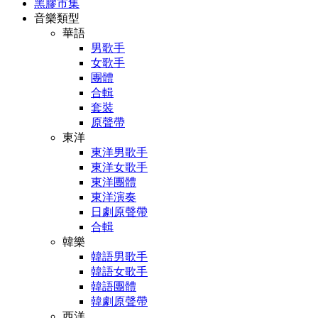
黑膠市集
音樂類型
華語
男歌手
女歌手
團體
合輯
套裝
原聲帶
東洋
東洋男歌手
東洋女歌手
東洋團體
東洋演奏
日劇原聲帶
合輯
韓樂
韓語男歌手
韓語女歌手
韓語團體
韓劇原聲帶
西洋