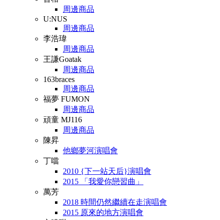
周邊商品
U:NUS
周邊商品
李浩瑋
周邊商品
王謙Goatak
周邊商品
163braces
周邊商品
福夢 FUMON
周邊商品
頑童 MJ116
周邊商品
陳昇
他鄉夢河演唱會
丁噹
2010 {下一站天后}演唱會
2015 「我愛你戀習曲」
萬芳
2018 時間仍然繼續在走演唱會
2015 原來的地方演唱會