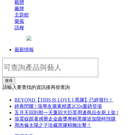
載體
廠牌
主題館
樂風
語種
最新情報
搜尋
請輸入要查找的資訊後再按查詢
BEYOND【THIS IS LOVE I 黑膠】已經發行！
經典閃耀 ! 張學友廣東精選2CDs重磅登場
五月天回到那一天重回大巨蛋周邊商品全新上架 !
張震嶽跟著感覺走金曲獎專輯黑膠追加限時預購
周杰倫太陽之子珍藏黑膠精雕出擊！