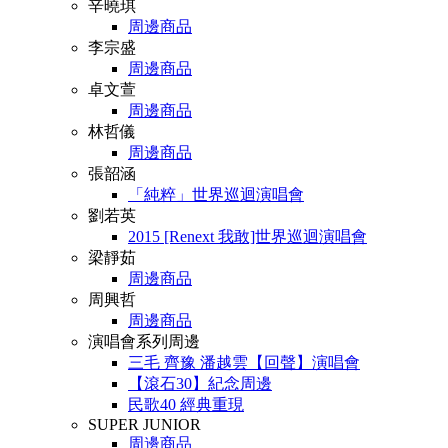
辛曉琪
周邊商品
李宗盛
周邊商品
卓文萱
周邊商品
林哲儀
周邊商品
張韶涵
「純粹」世界巡迴演唱會
劉若英
2015 [Renext 我敢]世界巡迴演唱會
梁靜茹
周邊商品
周興哲
周邊商品
演唱會系列周邊
三毛 齊豫 潘越雲【回聲】演唱會
【滾石30】紀念周邊
民歌40 經典重現
SUPER JUNIOR
周邊商品