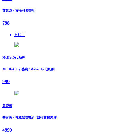
蕭景鴻 / 首張同名專輯
798
HOT
McHotDog熱狗
MC HotDog 熱狗 / Wake Up〔黑膠〕
999
姜育恆
姜育恆 / 典藏黑膠套組 (四張專輯黑膠)
4999