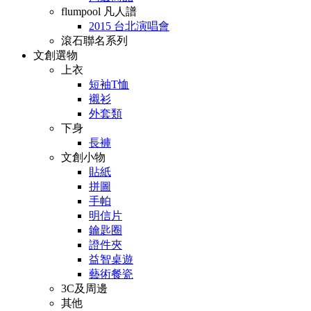
flumpool 凡人譜
2015 台北演唱會
滾石聯名系列
文創選物
上衣
短袖T恤
襯衫
外套類
下身
長褲
文創小物
貼紙
拼圖
手帕
明信片
鑰匙圈
證件夾
益智桌遊
藝術餐瓷
3C及周邊
其他