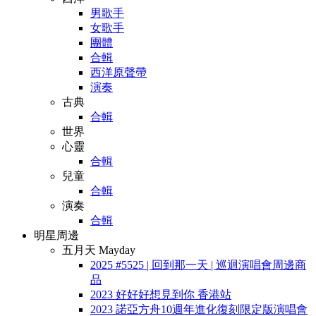
男歌手
女歌手
團體
合輯
西洋原聲帶
演奏
古典
合輯
世界
心靈
合輯
兒童
合輯
演奏
合輯
明星周邊
五月天 Mayday
2025 #5525 | 回到那一天 | 巡迴演唱會周邊商
品
2023 好好好想見到你 香港站
2023 諾亞方舟10週年進化復刻限定版演唱會