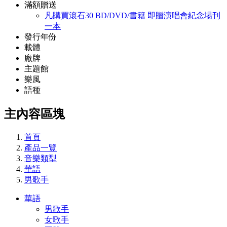
滿額贈送
凡購買滾石30 BD/DVD/書籍 即贈演唱會紀念場刊
一本
發行年份
載體
廠牌
主題館
樂風
語種
主內容區塊
首頁
產品一覽
音樂類型
華語
男歌手
華語
男歌手
女歌手