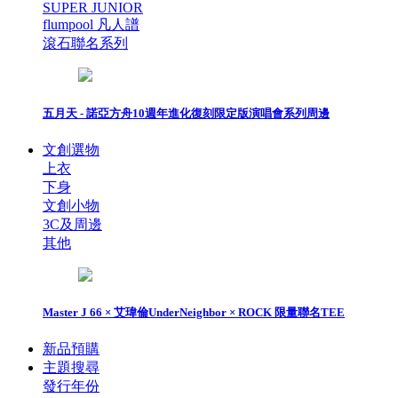
SUPER JUNIOR
flumpool 凡人譜
滾石聯名系列
五月天 - 諾亞方舟10週年進化復刻限定版演唱會系列周邊
文創選物
上衣
下身
文創小物
3C及周邊
其他
Master J 66 × 艾瑋倫UnderNeighbor × ROCK 限量聯名TEE
新品預購
主題搜尋
發行年份