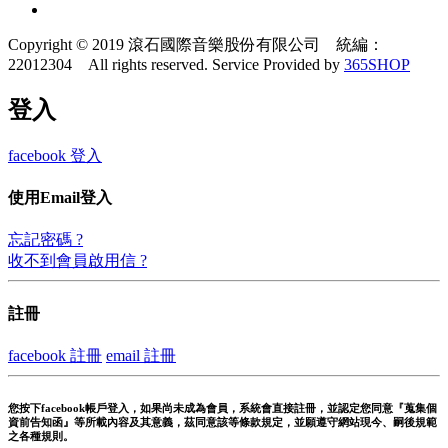
Copyright © 2019 滾石國際音樂股份有限公司 統編：
22012304 All rights reserved.
Service Provided by
365SHOP
登入
facebook 登入
使用Email登入
忘記密碼 ?
收不到會員啟用信 ?
註冊
facebook 註冊
email 註冊
您按下facebook帳戶登入，如果尚未成為會員，系統會直接註冊，並認定您同意『蒐集個
資前告知函』等所載內容及其意義，茲同意該等條款規定，並願遵守網站現今、嗣後規範
之各種規則。