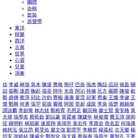
團體
合輯
套裝
原聲帶
東洋
韓樂
西洋
古典
世界
心靈
兒童
演奏
信
李威
林強
吳木
陳達
曹格
熊仔
巴奈
張杰
陶喆
品冠
侯磊
關
喆
葵剛
達西
鞠起
張菲
阿牛
光良
阿沁
持修
呂方
嚴爵
陳揚
歇
斯
趙傳
蔡淳
邱比
許鈞
曹楊
康康
黃霑
邱軍
齊秦
王燦
李健
王
傑
鄭興
何勇
張宇
屁孩
竇唯
阿斑
奕超
成龍
李泉
張楚
賴銘偉
譚詠麟
李劍青
林志炫
鄭柏育
毛恩足
鄒宗翰
廖士賢
童安格
黃
大煒
張學友
蔡藍欽
劉以豪
黃霆睿
陳建年
林俊傑
費玉清
謝和
弦
鍾明軒
林助家
連晨翔
黃鴻升
黃右年
李壽全
曾名宏
何瑞康
賴慈泓
張立昂
蔡旻佑
廖文強
劉雲平
李權哲
楊嘉松
古天樂
楊
培安
謝銘祐
陳威全
鄭智化
張文森
蔡振南
張雨生
竇智孔
王夢