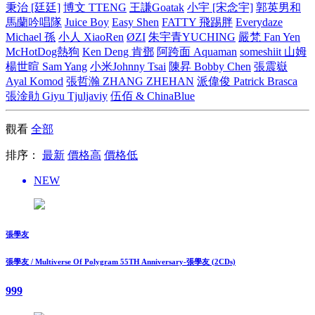
秉治 [廷廷]
博文 TTENG
王謙Goatak
小宇 [宋念宇]
郭英男和
馬蘭吟唱隊
Juice Boy
Easy Shen
FATTY 飛踢胖
Everydaze
Michael 孫
小人 XiaoRen
ØZI
朱宇青YUCHING
嚴梵 Fan Yen
McHotDog熱狗
Ken Deng 肯鄧
阿跨面 Aquaman
someshiit 山姆
楊世暄 Sam Yang
小米Johnny Tsai
陳昇 Bobby Chen
張震嶽
Ayal Komod
張哲瀚 ZHANG ZHEHAN
派偉俊 Patrick Brasca
張淦勛 Giyu Tjuljaviy
伍佰 & ChinaBlue
觀看
全部
排序：
最新
價格高
價格低
NEW
張學友
張學友 / Multiverse Of Polygram 55TH Anniversary-張學友 (2CDs)
999