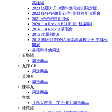
高雄場
2023 諾亞方舟10週年進化復刻限定版
2022 [好好好想見到你] 高雄跨年演唱會
2021 好好好想見到你
2020 Just Rock It BLUE 藍 [桃園場]
2016 Just Rock It 演唱會
2015 超犀利趴6
2012 無限創造DNA 演唱會幕後之王 主腦公
開展
書籍與其他周邊
五堅情
周邊商品
九澤 CP
周邊商品
黃鴻升
周邊商品
陳零九
周邊商品
齊豫
【風采依舊．在 台北】周邊商品
徐懷鈺