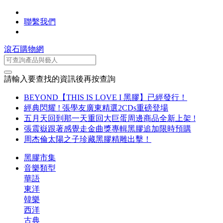
聯繫我們
滾石購物網
請輸入要查找的資訊後再按查詢
BEYOND【THIS IS LOVE I 黑膠】已經發行！
經典閃耀 ! 張學友廣東精選2CDs重磅登場
五月天回到那一天重回大巨蛋周邊商品全新上架 !
張震嶽跟著感覺走金曲獎專輯黑膠追加限時預購
周杰倫太陽之子珍藏黑膠精雕出擊！
黑膠市集
音樂類型
華語
東洋
韓樂
西洋
古典