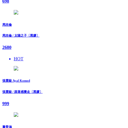
698
周杰倫
周杰倫 / 太陽之子〔黑膠〕
2680
HOT
張震嶽 Ayal Komod
張震嶽 / 跟著感覺走〔黑膠〕
999
蕭景鴻