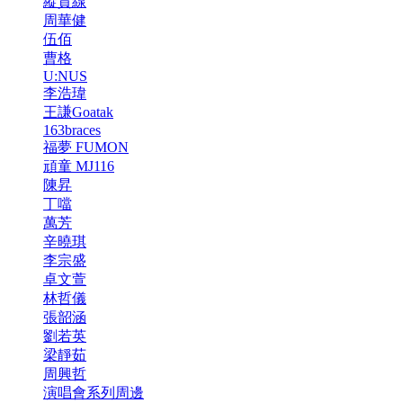
縱貫線
周華健
伍佰
曹格
U:NUS
李浩瑋
王謙Goatak
163braces
福夢 FUMON
頑童 MJ116
陳昇
丁噹
萬芳
辛曉琪
李宗盛
卓文萱
林哲儀
張韶涵
劉若英
梁靜茹
周興哲
演唱會系列周邊