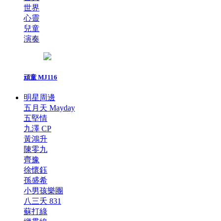
世界
心靈
兒童
演奏
頑童 MJ116
明星周邊
五月天 Mayday
五堅情
九澤 CP
黃鴻升
陳零九
齊豫
徐懷鈺
孫盛希
小男孩樂團
八三夭 831
蘇打綠