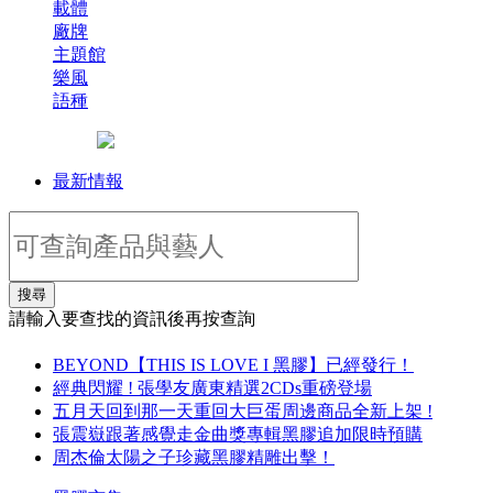
載體
廠牌
主題館
樂風
語種
最新情報
搜尋
請輸入要查找的資訊後再按查詢
BEYOND【THIS IS LOVE I 黑膠】已經發行！
經典閃耀 ! 張學友廣東精選2CDs重磅登場
五月天回到那一天重回大巨蛋周邊商品全新上架 !
張震嶽跟著感覺走金曲獎專輯黑膠追加限時預購
周杰倫太陽之子珍藏黑膠精雕出擊！