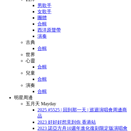
男歌手
女歌手
團體
合輯
西洋原聲帶
演奏
古典
合輯
世界
心靈
合輯
兒童
合輯
演奏
合輯
明星周邊
五月天 Mayday
2025 #5525 | 回到那一天 | 巡迴演唱會周邊商
品
2023 好好好想見到你 香港站
2023 諾亞方舟10週年進化復刻限定版演唱會