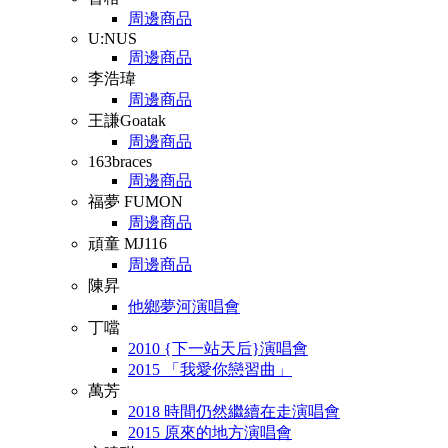
周邊商品
U:NUS
周邊商品
李浩瑋
周邊商品
王謙Goatak
周邊商品
163braces
周邊商品
福夢 FUMON
周邊商品
頑童 MJ116
周邊商品
陳昇
他鄉夢河演唱會
丁噹
2010 {下一站天后}演唱會
2015 「我愛你戀習曲」
萬芳
2018 時間仍然繼續在走演唱會
2015 原來的地方演唱會