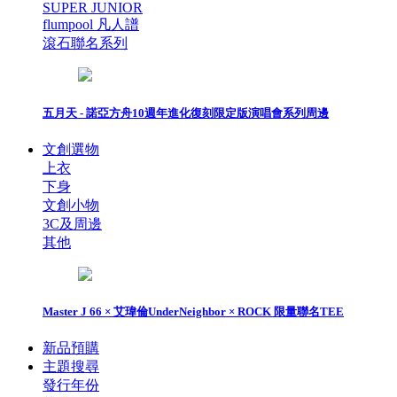
SUPER JUNIOR
flumpool 凡人譜
滾石聯名系列
五月天 - 諾亞方舟10週年進化復刻限定版演唱會系列周邊
文創選物
上衣
下身
文創小物
3C及周邊
其他
Master J 66 × 艾瑋倫UnderNeighbor × ROCK 限量聯名TEE
新品預購
主題搜尋
發行年份