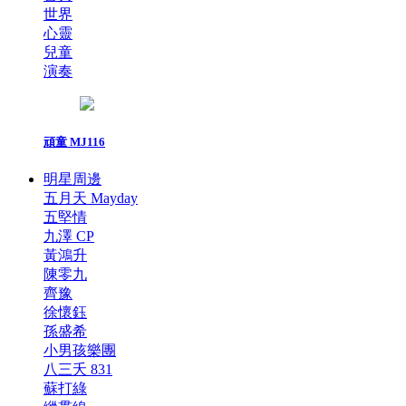
世界
心靈
兒童
演奏
頑童 MJ116
明星周邊
五月天 Mayday
五堅情
九澤 CP
黃鴻升
陳零九
齊豫
徐懷鈺
孫盛希
小男孩樂團
八三夭 831
蘇打綠