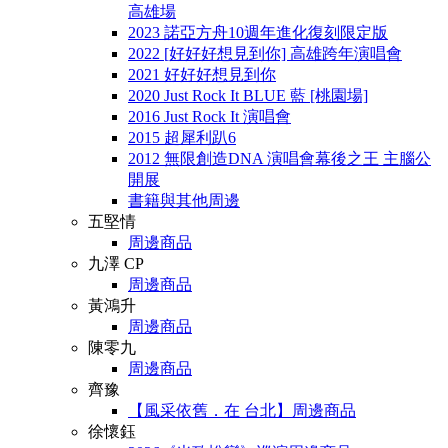
高雄場
2023 諾亞方舟10週年進化復刻限定版
2022 [好好好想見到你] 高雄跨年演唱會
2021 好好好想見到你
2020 Just Rock It BLUE 藍 [桃園場]
2016 Just Rock It 演唱會
2015 超犀利趴6
2012 無限創造DNA 演唱會幕後之王 主腦公
開展
書籍與其他周邊
五堅情
周邊商品
九澤 CP
周邊商品
黃鴻升
周邊商品
陳零九
周邊商品
齊豫
【風采依舊．在 台北】周邊商品
徐懷鈺