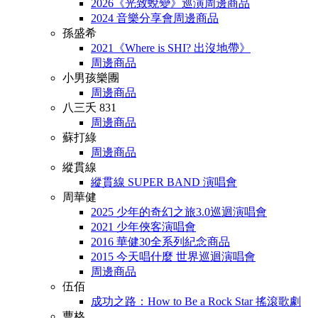
2026《光致蛻變》巡演周邊商品
2024 音樂分享會周邊商品
孫盛希
2021《Where is SHI? 出沒地帶》
周邊商品
小男孩樂團
周邊商品
八三夭 831
周邊商品
蘇打綠
周邊商品
縱貫線
縱貫線 SUPER BAND 演唱會
周華健
2025 少年的奇幻之旅3.0巡迴演唱會
2021 少年俠客演唱會
2016 華健30全系列紀念商品
2015 今天唱什麼 世界巡迴演唱會
周邊商品
伍佰
成功之路：How to Be a Rock Star 搖滾歌劇
曹格