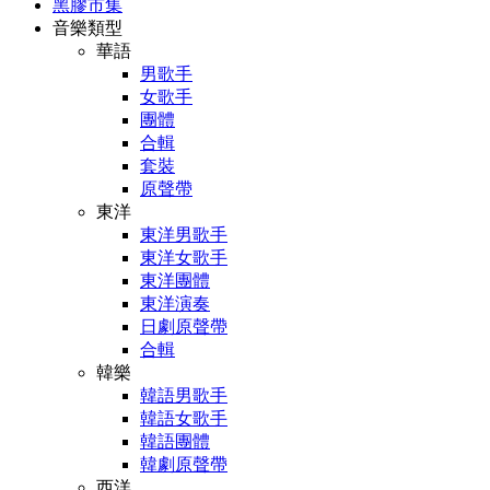
黑膠市集
音樂類型
華語
男歌手
女歌手
團體
合輯
套裝
原聲帶
東洋
東洋男歌手
東洋女歌手
東洋團體
東洋演奏
日劇原聲帶
合輯
韓樂
韓語男歌手
韓語女歌手
韓語團體
韓劇原聲帶
西洋