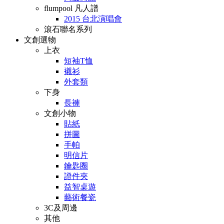
flumpool 凡人譜
2015 台北演唱會
滾石聯名系列
文創選物
上衣
短袖T恤
襯衫
外套類
下身
長褲
文創小物
貼紙
拼圖
手帕
明信片
鑰匙圈
證件夾
益智桌遊
藝術餐瓷
3C及周邊
其他