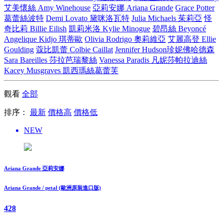
艾美懷絲 Amy Winehouse
亞莉安娜 Ariana Grande
Grace Potter
葛蕾絲波特
Demi Lovato 黛咪洛瓦特
Julia Michaels 茱莉亞
怪
奇比莉 Billie Eilish
凱莉米洛 Kylie Minogue
碧昂絲 Beyoncé
Angelique Kidjo 琪蒂歐
Olivia Rodrigo 奧莉維亞
艾麗高登 Ellie
Goulding
蔻比凱蕾 Colbie Caillat
Jennifer Hudson珍妮佛哈德森
Sara Bareilles 莎拉芭瑞黎絲
Vanessa Paradis 凡妮莎帕拉迪絲
Kacey Musgraves 凱西瑪絲葛蕾芙
觀看
全部
排序：
最新
價格高
價格低
NEW
Ariana Grande 亞莉安娜
Ariana Grande / petal (歐洲原裝進口版)
428