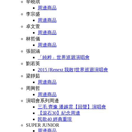
辛曉琪
周邊商品
李宗盛
周邊商品
卓文萱
周邊商品
林哲儀
周邊商品
張韶涵
「純粹」世界巡迴演唱會
劉若英
2015 [Renext 我敢]世界巡迴演唱會
梁靜茹
周邊商品
周興哲
周邊商品
演唱會系列周邊
三毛 齊豫 潘越雲【回聲】演唱會
【滾石30】紀念周邊
民歌40 經典重現
SUPER JUNIOR
周邊商品