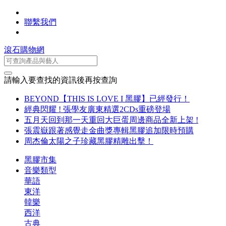
聯繫我們
滾石購物網
請輸入要查找的資訊後再按查詢
BEYOND【THIS IS LOVE I 黑膠】已經發行！
經典閃耀 ! 張學友廣東精選2CDs重磅登場
五月天回到那一天重回大巨蛋周邊商品全新上架 !
張震嶽跟著感覺走金曲獎專輯黑膠追加限時預購
周杰倫太陽之子珍藏黑膠精雕出擊！
黑膠市集
音樂類型
華語
東洋
韓樂
西洋
古典