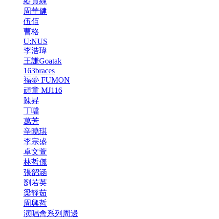
縱貫線
周華健
伍佰
曹格
U:NUS
李浩瑋
王謙Goatak
163braces
福夢 FUMON
頑童 MJ116
陳昇
丁噹
萬芳
辛曉琪
李宗盛
卓文萱
林哲儀
張韶涵
劉若英
梁靜茹
周興哲
演唱會系列周邊