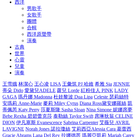
西洋
男歌手
女歌手
團體
合輯
西洋原聲帶
演奏
古典
世界
心靈
兒童
演奏
王雪娥
林潔心
王心凌
LISA
王彙筑
PJ 哈維
希雅 Sia
JENNIE
蒂朵 Dido
愛黛兒ADELE
蘿兒 Lorde
紅粉佳人 PINK
LADY
GAGA
瑪丹娜 Madonna
杜娃黎波 Dua Lipa
Celeste 瑟莉絲特
安瑪莉 Anne-Marie
麥莉 Miley Cyrus
Diana Ross黛安娜羅絲
凱
蒂佩芮 Katy Perry
莎夏斯隆 Sasha Sloan
Nina Simone 妮娜席夢
Bebe Rexha 碧碧蕾克莎
泰勒絲 Taylor Swift
席琳狄翁 CELINE
DION
伊凡塞斯 Evanescence
Sabrina Carpenter
艾薇兒 AVRIL
LAVIGNE
Norah Jones 諾拉瓊絲
艾莉西亞Alessia Cara
葛蕾西
Gracie Abrams
Lana Del Rey 拉娜德芮
瑪麗亞凱莉 Mariah Carey