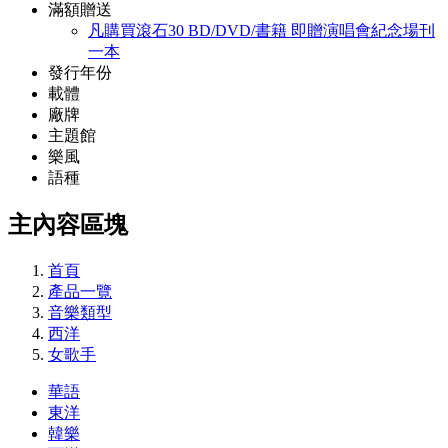
滿額贈送
凡購買滾石30 BD/DVD/書籍 即贈演唱會紀念場刊
一本
發行年份
載體
廠牌
主題館
樂風
語種
主內容區塊
首頁
產品一覽
音樂類型
西洋
女歌手
華語
東洋
韓樂