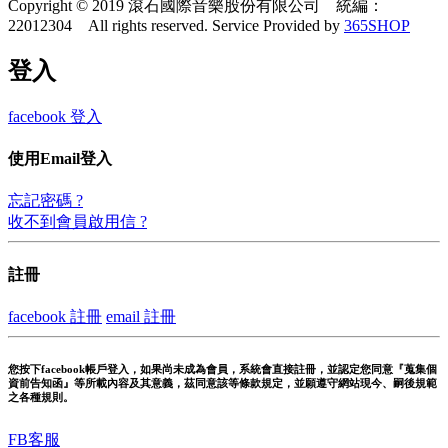
Copyright © 2019 滾石國際音樂股份有限公司 統編：
22012304 All rights reserved.
Service Provided by
365SHOP
登入
facebook 登入
使用Email登入
忘記密碼 ?
收不到會員啟用信 ?
註冊
facebook 註冊
email 註冊
您按下facebook帳戶登入，如果尚未成為會員，系統會直接註冊，並認定您同意『蒐集個
資前告知函』等所載內容及其意義，茲同意該等條款規定，並願遵守網站現今、嗣後規範
之各種規則。
FB客服