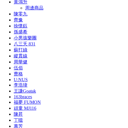
黃鴻升
周邊商品
陳零九
齊豫
徐懷鈺
孫盛希
小男孩樂團
八三夭 831
蘇打綠
縱貫線
周華健
伍佰
曹格
U:NUS
李浩瑋
王謙Goatak
163braces
福夢 FUMON
頑童 MJ116
陳昇
丁噹
萬芳