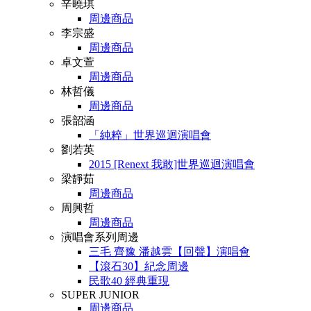
辛曉琪
周邊商品
李宗盛
周邊商品
卓文萱
周邊商品
林哲儀
周邊商品
張韶涵
「純粹」世界巡迴演唱會
劉若英
2015 [Renext 我敢]世界巡迴演唱會
梁靜茹
周邊商品
周興哲
周邊商品
演唱會系列周邊
三毛 齊豫 潘越雲【回聲】演唱會
【滾石30】紀念周邊
民歌40 經典重現
SUPER JUNIOR
周邊商品