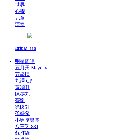
世界
心靈
兒童
演奏
頑童 MJ116
明星周邊
五月天 Mayday
五堅情
九澤 CP
黃鴻升
陳零九
齊豫
徐懷鈺
孫盛希
小男孩樂團
八三夭 831
蘇打綠