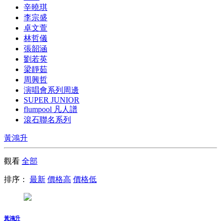
辛曉琪
李宗盛
卓文萱
林哲儀
張韶涵
劉若英
梁靜茹
周興哲
演唱會系列周邊
SUPER JUNIOR
flumpool 凡人譜
滾石聯名系列
黃鴻升
觀看
全部
排序：
最新
價格高
價格低
黃鴻升