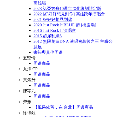
高雄場
2023 諾亞方舟10週年進化復刻限定版
2022 [好好好想見到你] 高雄跨年演唱會
2021 好好好想見到你
2020 Just Rock It BLUE 藍 [桃園場]
2016 Just Rock It 演唱會
2015 超犀利趴6
2012 無限創造DNA 演唱會幕後之王 主腦公
開展
書籍與其他周邊
五堅情
周邊商品
九澤 CP
周邊商品
黃鴻升
周邊商品
陳零九
周邊商品
齊豫
【風采依舊．在 台北】周邊商品
徐懷鈺