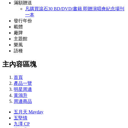
滿額贈送
凡購買滾石30 BD/DVD/書籍 即贈演唱會紀念場刊
一本
發行年份
載體
廠牌
主題館
樂風
語種
主內容區塊
首頁
產品一覽
明星周邊
黃鴻升
周邊商品
五月天 Mayday
五堅情
九澤 CP