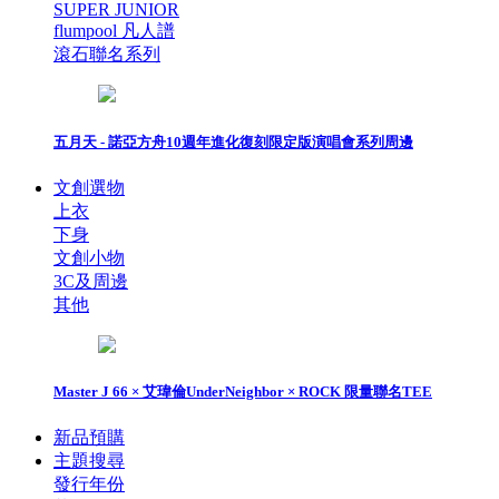
SUPER JUNIOR
flumpool 凡人譜
滾石聯名系列
五月天 - 諾亞方舟10週年進化復刻限定版演唱會系列周邊
文創選物
上衣
下身
文創小物
3C及周邊
其他
Master J 66 × 艾瑋倫UnderNeighbor × ROCK 限量聯名TEE
新品預購
主題搜尋
發行年份