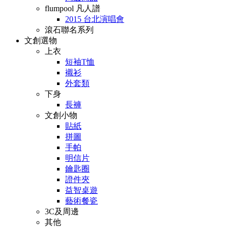
flumpool 凡人譜
2015 台北演唱會
滾石聯名系列
文創選物
上衣
短袖T恤
襯衫
外套類
下身
長褲
文創小物
貼紙
拼圖
手帕
明信片
鑰匙圈
證件夾
益智桌遊
藝術餐瓷
3C及周邊
其他