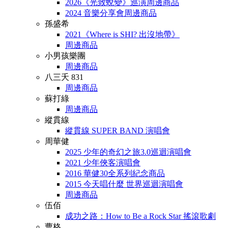
2026《光致蛻變》巡演周邊商品
2024 音樂分享會周邊商品
孫盛希
2021《Where is SHI? 出沒地帶》
周邊商品
小男孩樂團
周邊商品
八三夭 831
周邊商品
蘇打綠
周邊商品
縱貫線
縱貫線 SUPER BAND 演唱會
周華健
2025 少年的奇幻之旅3.0巡迴演唱會
2021 少年俠客演唱會
2016 華健30全系列紀念商品
2015 今天唱什麼 世界巡迴演唱會
周邊商品
伍佰
成功之路：How to Be a Rock Star 搖滾歌劇
曹格