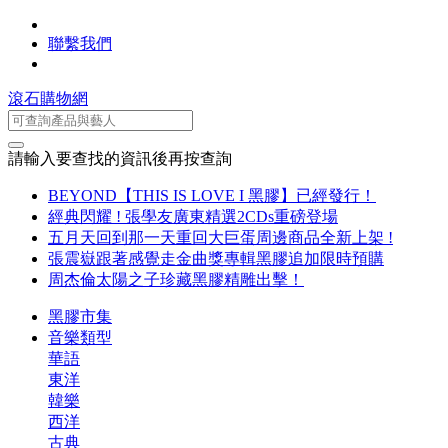
聯繫我們
滾石購物網
請輸入要查找的資訊後再按查詢
BEYOND【THIS IS LOVE I 黑膠】已經發行！
經典閃耀 ! 張學友廣東精選2CDs重磅登場
五月天回到那一天重回大巨蛋周邊商品全新上架 !
張震嶽跟著感覺走金曲獎專輯黑膠追加限時預購
周杰倫太陽之子珍藏黑膠精雕出擊！
黑膠市集
音樂類型
華語
東洋
韓樂
西洋
古典