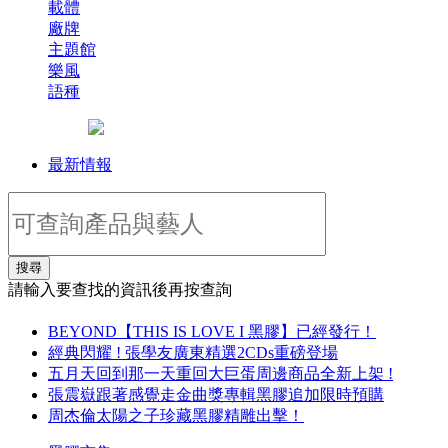
載體
廠牌
主題館
樂風
語種
最新情報
搜尋
請輸入要查找的資訊後再按查詢
BEYOND【THIS IS LOVE I 黑膠】已經發行！
經典閃耀 ! 張學友廣東精選2CDs重磅登場
五月天回到那一天重回大巨蛋周邊商品全新上架 !
張震嶽跟著感覺走金曲獎專輯黑膠追加限時預購
周杰倫太陽之子珍藏黑膠精雕出擊！