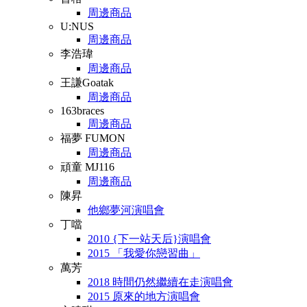
周邊商品
U:NUS
周邊商品
李浩瑋
周邊商品
王謙Goatak
周邊商品
163braces
周邊商品
福夢 FUMON
周邊商品
頑童 MJ116
周邊商品
陳昇
他鄉夢河演唱會
丁噹
2010 {下一站天后}演唱會
2015 「我愛你戀習曲」
萬芳
2018 時間仍然繼續在走演唱會
2015 原來的地方演唱會