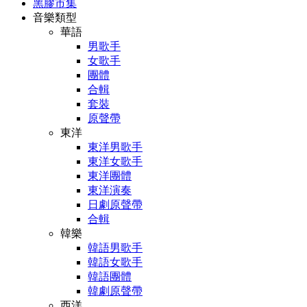
黑膠市集
音樂類型
華語
男歌手
女歌手
團體
合輯
套裝
原聲帶
東洋
東洋男歌手
東洋女歌手
東洋團體
東洋演奏
日劇原聲帶
合輯
韓樂
韓語男歌手
韓語女歌手
韓語團體
韓劇原聲帶
西洋