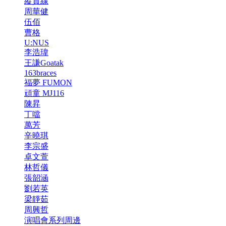
縱貫線
周華健
伍佰
曹格
U:NUS
李浩瑋
王謙Goatak
163braces
福夢 FUMON
頑童 MJ116
陳昇
丁噹
萬芳
辛曉琪
李宗盛
卓文萱
林哲儀
張韶涵
劉若英
梁靜茹
周興哲
演唱會系列周邊