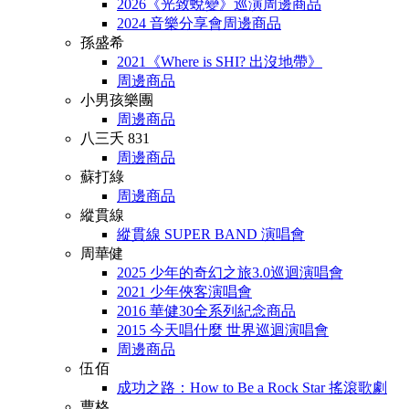
2026《光致蛻變》巡演周邊商品
2024 音樂分享會周邊商品
孫盛希
2021《Where is SHI? 出沒地帶》
周邊商品
小男孩樂團
周邊商品
八三夭 831
周邊商品
蘇打綠
周邊商品
縱貫線
縱貫線 SUPER BAND 演唱會
周華健
2025 少年的奇幻之旅3.0巡迴演唱會
2021 少年俠客演唱會
2016 華健30全系列紀念商品
2015 今天唱什麼 世界巡迴演唱會
周邊商品
伍佰
成功之路：How to Be a Rock Star 搖滾歌劇
曹格