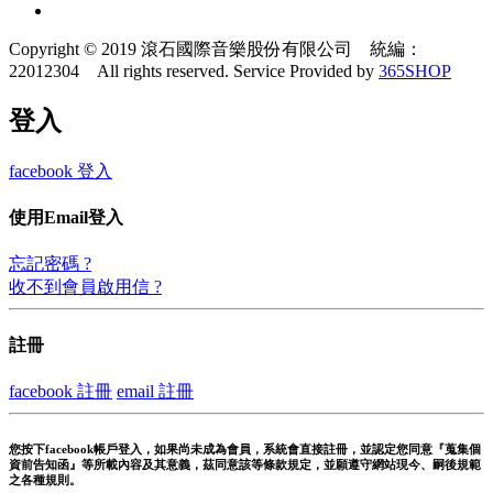
Copyright © 2019 滾石國際音樂股份有限公司 統編：
22012304 All rights reserved.
Service Provided by
365SHOP
登入
facebook 登入
使用Email登入
忘記密碼 ?
收不到會員啟用信 ?
註冊
facebook 註冊
email 註冊
您按下facebook帳戶登入，如果尚未成為會員，系統會直接註冊，並認定您同意『蒐集個
資前告知函』等所載內容及其意義，茲同意該等條款規定，並願遵守網站現今、嗣後規範
之各種規則。