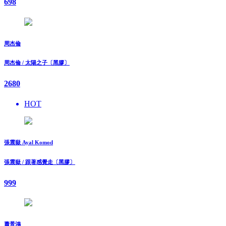
698
周杰倫
周杰倫 / 太陽之子〔黑膠〕
2680
HOT
張震嶽 Ayal Komod
張震嶽 / 跟著感覺走〔黑膠〕
999
蕭景鴻