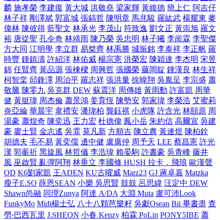
麟
施孝榮
李建復
黃大城
洪敬堯
梁家輝
黃維德
簡上仁
阿吉仔
林子祥
剛澤斌
郭富城
張鎬哲
陳明章
馬兆駿
羅紘武
楊耀東
麥
偉林
陳彼得
藍聖文
林承光
李茂山
符致逸
劉文正
黃崇旭
羅文
裕
唐從聖
孔令奇
林靖雨
陳乃榮
吳忠明
林子曦
李崗霖
李聖傑
方大同
江明學
李立群
易桀齊
林禹勝
城振銘
李泰祥
李正帆
羅
時豐
鍾鎮濤
許紹洋
林佑威
楊宗憲
洪榮宏
陳穎達
李杰明
宋昱
錦
任賢齊
黃品源
張棟樑
周興哲
張國榮
藤岡靛
鍾漢良
林生祥
柯智棠
邱鋒澤
周治平
羅志祥
張洪量
徐暐翔
吳胤呈
李宗盛
蕭
敬騰
陳零九
吳克群
DEW
蘇震洋
周傳雄
黃雨勳
許富凱
周華
健
黃挺瑋
周杰倫
蕭景鴻
姜育恆
陳勢安
郭家瑋
李榮浩
艾蜜莉
炎亞綸
華晨宇
韋禮安
潘瑋柏
龔鈺祺
小虎隊
許含光
林頤原
周
湯豪
蕭煌奇
陳奕迅
王力宏
杜德偉
鳳小岳
朱約信
高爾宣
吳建
豪
廖士賢
金志遙
吳霏
莫凡新
方順吉
陳立農
黃連煜
陳柏銓
胡德夫
毛不易
黃奕儒
邊中健
盧廣仲
周予天
LEE
蔡昌憲
許光
漢
郭蘅祈
黑旋風
林哲儀
李浩瑋
賴晏駒
許書豪
吳青峰
藤井
風
巫啟賢
亂彈阿翔
林垂立
李國修
HUSH
拉卡．飛琅
歐漢聲
OD
K6劉家凱
王ADEN
KU古曜威
Marz23
GJ 蔣卓嘉
Matzka
瘦子E.SO
薛恩SEAN
小樂 吳思賢
鼓鼓 呂思緯
汪定中 DEW
Shawn尚融
同理Zunya
阿達 A/DA
大淵 Muta
盧可沛Look
FunkyMo
Midi楊士弘
八十八顆芭樂籽
吳獻Osean
Bii 畢書盡
查
勞‧巴西瓦里
J.SHEON
小春 Kenzy
柏霖 PoLin
PONY5IBE
蕭