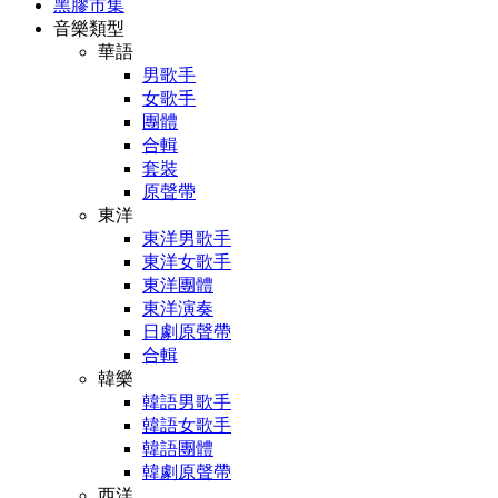
黑膠市集
音樂類型
華語
男歌手
女歌手
團體
合輯
套裝
原聲帶
東洋
東洋男歌手
東洋女歌手
東洋團體
東洋演奏
日劇原聲帶
合輯
韓樂
韓語男歌手
韓語女歌手
韓語團體
韓劇原聲帶
西洋