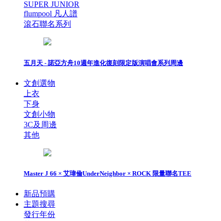
SUPER JUNIOR
flumpool 凡人譜
滾石聯名系列
五月天 - 諾亞方舟10週年進化復刻限定版演唱會系列周邊
文創選物
上衣
下身
文創小物
3C及周邊
其他
Master J 66 × 艾瑋倫UnderNeighbor × ROCK 限量聯名TEE
新品預購
主題搜尋
發行年份