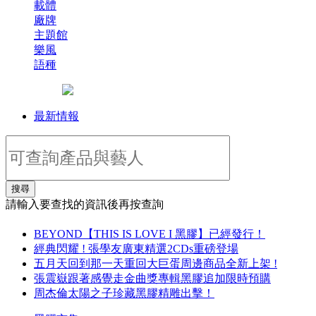
載體
廠牌
主題館
樂風
語種
最新情報
搜尋
請輸入要查找的資訊後再按查詢
BEYOND【THIS IS LOVE I 黑膠】已經發行！
經典閃耀 ! 張學友廣東精選2CDs重磅登場
五月天回到那一天重回大巨蛋周邊商品全新上架 !
張震嶽跟著感覺走金曲獎專輯黑膠追加限時預購
周杰倫太陽之子珍藏黑膠精雕出擊！