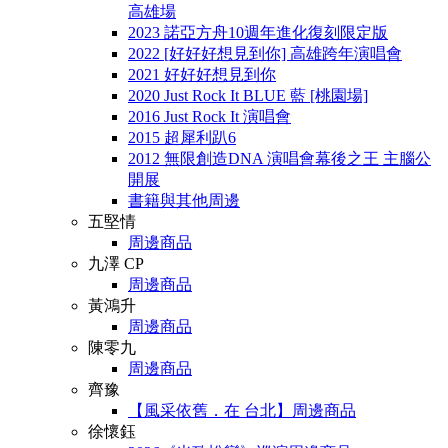
高雄場
2023 諾亞方舟10週年進化復刻限定版
2022 [好好好想見到你] 高雄跨年演唱會
2021 好好好想見到你
2020 Just Rock It BLUE 藍 [桃園場]
2016 Just Rock It 演唱會
2015 超犀利趴6
2012 無限創造DNA 演唱會幕後之王 主腦公
開展
書籍與其他周邊
五堅情
周邊商品
九澤 CP
周邊商品
黃鴻升
周邊商品
陳零九
周邊商品
齊豫
【風采依舊．在 台北】周邊商品
徐懷鈺