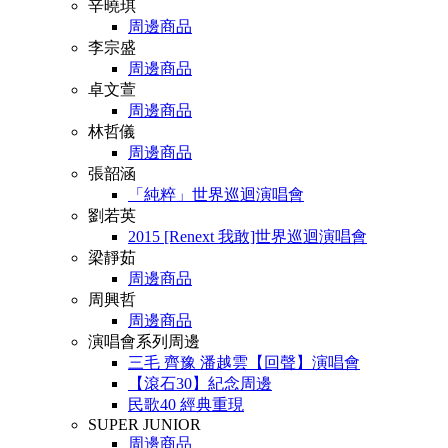
辛曉琪
周邊商品
李宗盛
周邊商品
卓文萱
周邊商品
林哲儀
周邊商品
張韶涵
「純粹」世界巡迴演唱會
劉若英
2015 [Renext 我敢]世界巡迴演唱會
梁靜茹
周邊商品
周興哲
周邊商品
演唱會系列周邊
三毛 齊豫 潘越雲【回聲】演唱會
【滾石30】紀念周邊
民歌40 經典重現
SUPER JUNIOR
周邊商品