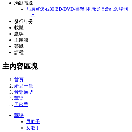
滿額贈送
凡購買滾石30 BD/DVD/書籍 即贈演唱會紀念場刊
一本
發行年份
載體
廠牌
主題館
樂風
語種
主內容區塊
首頁
產品一覽
音樂類型
華語
男歌手
華語
男歌手
女歌手