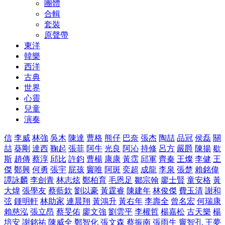
團體
合輯
套裝
原聲帶
東洋
韓樂
西洋
古典
世界
心靈
兒童
演奏
信
李威
林強
吳木
陳達
曹格
熊仔
巴奈
張杰
陶喆
品冠
侯磊
關
喆
葵剛
達西
鞠起
張菲
阿牛
光良
阿沁
持修
呂方
嚴爵
陳揚
歇
斯
趙傳
蔡淳
邱比
許鈞
曹楊
康康
黃霑
邱軍
齊秦
王燦
李健
王
傑
鄭興
何勇
張宇
屁孩
竇唯
阿斑
奕超
成龍
李泉
張楚
賴銘偉
譚詠麟
李劍青
林志炫
鄭柏育
毛恩足
鄒宗翰
廖士賢
童安格
黃
大煒
張學友
蔡藍欽
劉以豪
黃霆睿
陳建年
林俊傑
費玉清
謝和
弦
鍾明軒
林助家
連晨翔
黃鴻升
黃右年
李壽全
曾名宏
何瑞康
賴慈泓
張立昂
蔡旻佑
廖文強
劉雲平
李權哲
楊嘉松
古天樂
楊
培安
謝銘祐
陳威全
鄭智化
張文森
蔡振南
張雨生
竇智孔
王夢