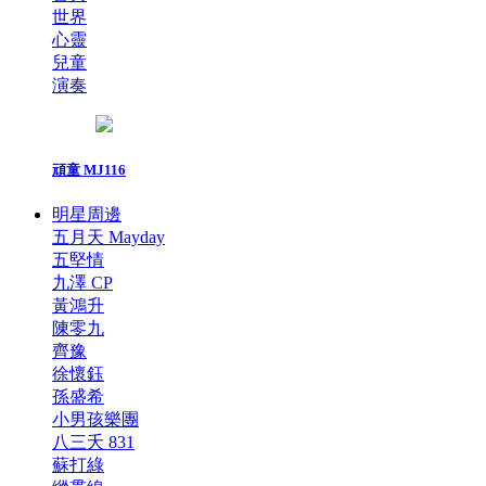
世界
心靈
兒童
演奏
頑童 MJ116
明星周邊
五月天 Mayday
五堅情
九澤 CP
黃鴻升
陳零九
齊豫
徐懷鈺
孫盛希
小男孩樂團
八三夭 831
蘇打綠