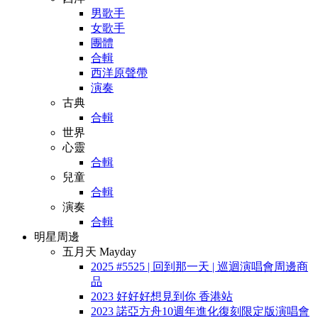
男歌手
女歌手
團體
合輯
西洋原聲帶
演奏
古典
合輯
世界
心靈
合輯
兒童
合輯
演奏
合輯
明星周邊
五月天 Mayday
2025 #5525 | 回到那一天 | 巡迴演唱會周邊商
品
2023 好好好想見到你 香港站
2023 諾亞方舟10週年進化復刻限定版演唱會