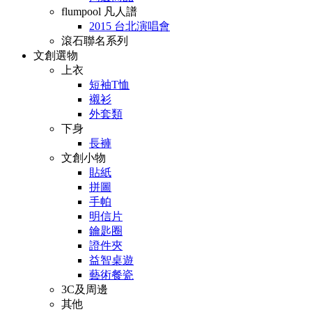
flumpool 凡人譜
2015 台北演唱會
滾石聯名系列
文創選物
上衣
短袖T恤
襯衫
外套類
下身
長褲
文創小物
貼紙
拼圖
手帕
明信片
鑰匙圈
證件夾
益智桌遊
藝術餐瓷
3C及周邊
其他