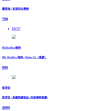
蕭景鴻 / 首張同名專輯
798
HOT
McHotDog熱狗
MC HotDog 熱狗 / Wake Up〔黑膠〕
999
姜育恆
姜育恆 / 典藏黑膠套組 (四張專輯黑膠)
4999