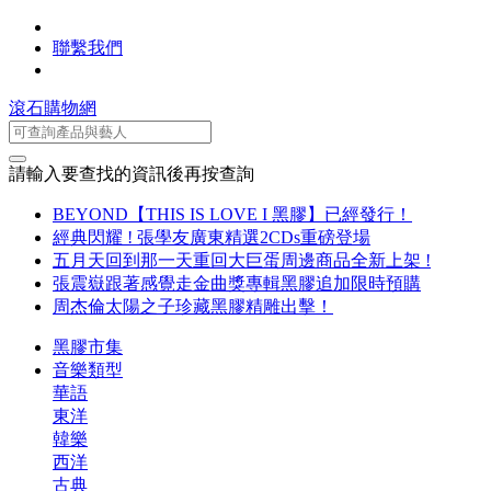
聯繫我們
滾石購物網
請輸入要查找的資訊後再按查詢
BEYOND【THIS IS LOVE I 黑膠】已經發行！
經典閃耀 ! 張學友廣東精選2CDs重磅登場
五月天回到那一天重回大巨蛋周邊商品全新上架 !
張震嶽跟著感覺走金曲獎專輯黑膠追加限時預購
周杰倫太陽之子珍藏黑膠精雕出擊！
黑膠市集
音樂類型
華語
東洋
韓樂
西洋
古典