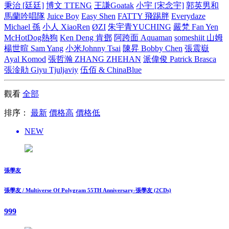
秉治 [廷廷]
博文 TTENG
王謙Goatak
小宇 [宋念宇]
郭英男和
馬蘭吟唱隊
Juice Boy
Easy Shen
FATTY 飛踢胖
Everydaze
Michael 孫
小人 XiaoRen
ØZI
朱宇青YUCHING
嚴梵 Fan Yen
McHotDog熱狗
Ken Deng 肯鄧
阿跨面 Aquaman
someshiit 山姆
楊世暄 Sam Yang
小米Johnny Tsai
陳昇 Bobby Chen
張震嶽
Ayal Komod
張哲瀚 ZHANG ZHEHAN
派偉俊 Patrick Brasca
張淦勛 Giyu Tjuljaviy
伍佰 & ChinaBlue
觀看
全部
排序：
最新
價格高
價格低
NEW
張學友
張學友 / Multiverse Of Polygram 55TH Anniversary-張學友 (2CDs)
999