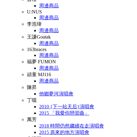
周邊商品
U:NUS
周邊商品
李浩瑋
周邊商品
王謙Goatak
周邊商品
163braces
周邊商品
福夢 FUMON
周邊商品
頑童 MJ116
周邊商品
陳昇
他鄉夢河演唱會
丁噹
2010 {下一站天后}演唱會
2015 「我愛你戀習曲」
萬芳
2018 時間仍然繼續在走演唱會
2015 原來的地方演唱會