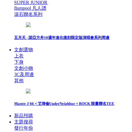
SUPER JUNIOR
flumpool 凡人譜
滾石聯名系列
五月天 - 諾亞方舟10週年進化復刻限定版演唱會系列周邊
文創選物
上衣
下身
文創小物
3C及周邊
其他
Master J 66 × 艾瑋倫UnderNeighbor × ROCK 限量聯名TEE
新品預購
主題搜尋
發行年份