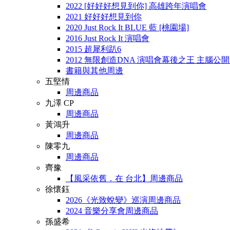
2022 [好好好想見到你] 高雄跨年演唱會
2021 好好好想見到你
2020 Just Rock It BLUE 藍 [桃園場]
2016 Just Rock It 演唱會
2015 超犀利趴6
2012 無限創造DNA 演唱會幕後之王 主腦公
書籍與其他周邊
五堅情
周邊商品
九澤 CP
周邊商品
黃鴻升
周邊商品
陳零九
周邊商品
齊豫
【風采依舊．在 台北】周邊商品
徐懷鈺
2026《光致蛻變》巡演周邊商品
2024 音樂分享會周邊商品
孫盛希