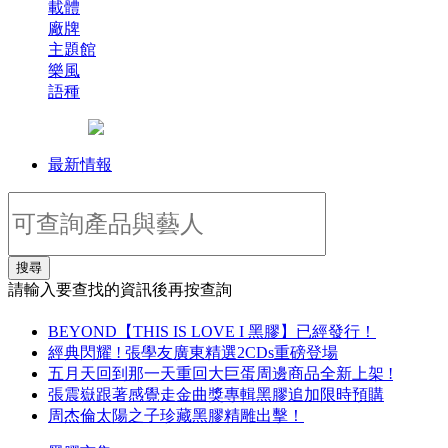
載體
廠牌
主題館
樂風
語種
最新情報
搜尋
請輸入要查找的資訊後再按查詢
BEYOND【THIS IS LOVE I 黑膠】已經發行！
經典閃耀 ! 張學友廣東精選2CDs重磅登場
五月天回到那一天重回大巨蛋周邊商品全新上架 !
張震嶽跟著感覺走金曲獎專輯黑膠追加限時預購
周杰倫太陽之子珍藏黑膠精雕出擊！