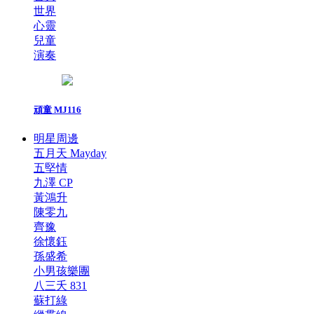
世界
心靈
兒童
演奏
頑童 MJ116
明星周邊
五月天 Mayday
五堅情
九澤 CP
黃鴻升
陳零九
齊豫
徐懷鈺
孫盛希
小男孩樂團
八三夭 831
蘇打綠