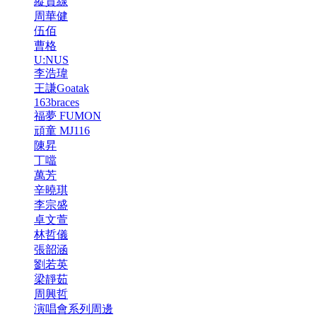
縱貫線
周華健
伍佰
曹格
U:NUS
李浩瑋
王謙Goatak
163braces
福夢 FUMON
頑童 MJ116
陳昇
丁噹
萬芳
辛曉琪
李宗盛
卓文萱
林哲儀
張韶涵
劉若英
梁靜茹
周興哲
演唱會系列周邊