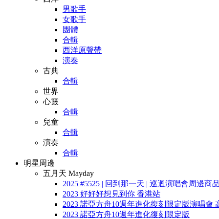
男歌手
女歌手
團體
合輯
西洋原聲帶
演奏
古典
合輯
世界
心靈
合輯
兒童
合輯
演奏
合輯
明星周邊
五月天 Mayday
2025 #5525 | 回到那一天 | 巡迴演唱會周邊商
2023 好好好想見到你 香港站
2023 諾亞方舟10週年進化復刻限定版演唱會 
2023 諾亞方舟10週年進化復刻限定版