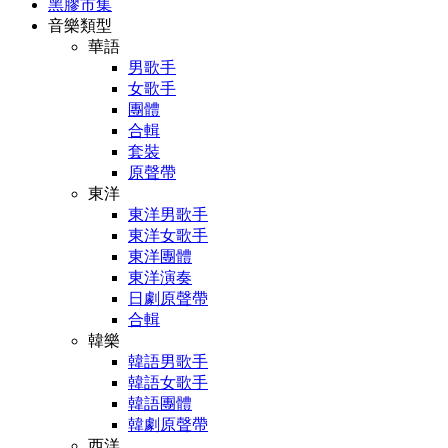
黑膠市集
音樂類型
華語
男歌手
女歌手
團體
合輯
套裝
原聲帶
東洋
東洋男歌手
東洋女歌手
東洋團體
東洋演奏
日劇原聲帶
合輯
韓樂
韓語男歌手
韓語女歌手
韓語團體
韓劇原聲帶
西洋