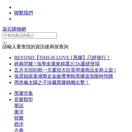
聯繫我們
滾石購物網
請輸入要查找的資訊後再按查詢
BEYOND【THIS IS LOVE I 黑膠】已經發行！
經典閃耀 ! 張學友廣東精選2CDs重磅登場
五月天回到那一天重回大巨蛋周邊商品全新上架 !
張震嶽跟著感覺走金曲獎專輯黑膠追加限時預購
周杰倫太陽之子珍藏黑膠精雕出擊！
黑膠市集
音樂類型
華語
東洋
韓樂
西洋
古典