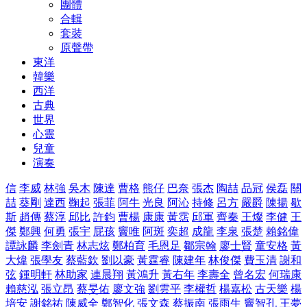
團體
合輯
套裝
原聲帶
東洋
韓樂
西洋
古典
世界
心靈
兒童
演奏
信
李威
林強
吳木
陳達
曹格
熊仔
巴奈
張杰
陶喆
品冠
侯磊
關
喆
葵剛
達西
鞠起
張菲
阿牛
光良
阿沁
持修
呂方
嚴爵
陳揚
歇
斯
趙傳
蔡淳
邱比
許鈞
曹楊
康康
黃霑
邱軍
齊秦
王燦
李健
王
傑
鄭興
何勇
張宇
屁孩
竇唯
阿斑
奕超
成龍
李泉
張楚
賴銘偉
譚詠麟
李劍青
林志炫
鄭柏育
毛恩足
鄒宗翰
廖士賢
童安格
黃
大煒
張學友
蔡藍欽
劉以豪
黃霆睿
陳建年
林俊傑
費玉清
謝和
弦
鍾明軒
林助家
連晨翔
黃鴻升
黃右年
李壽全
曾名宏
何瑞康
賴慈泓
張立昂
蔡旻佑
廖文強
劉雲平
李權哲
楊嘉松
古天樂
楊
培安
謝銘祐
陳威全
鄭智化
張文森
蔡振南
張雨生
竇智孔
王夢