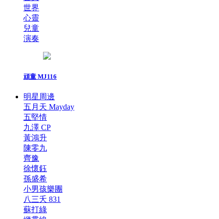
世界
心靈
兒童
演奏
頑童 MJ116
明星周邊
五月天 Mayday
五堅情
九澤 CP
黃鴻升
陳零九
齊豫
徐懷鈺
孫盛希
小男孩樂團
八三夭 831
蘇打綠