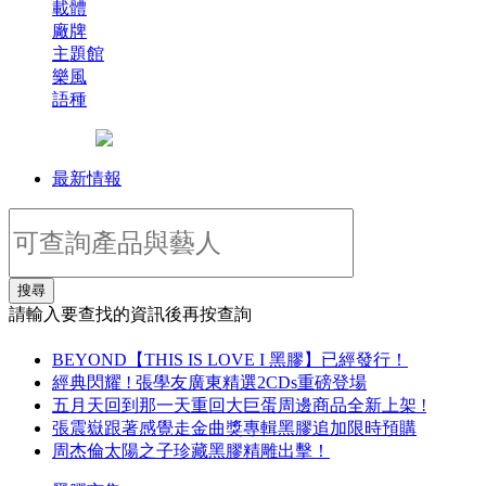
載體
廠牌
主題館
樂風
語種
最新情報
搜尋
請輸入要查找的資訊後再按查詢
BEYOND【THIS IS LOVE I 黑膠】已經發行！
經典閃耀 ! 張學友廣東精選2CDs重磅登場
五月天回到那一天重回大巨蛋周邊商品全新上架 !
張震嶽跟著感覺走金曲獎專輯黑膠追加限時預購
周杰倫太陽之子珍藏黑膠精雕出擊！