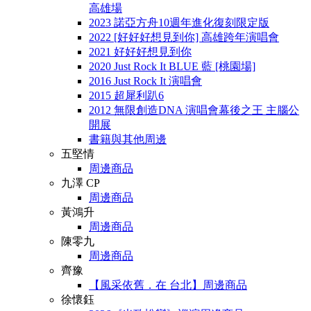
高雄場
2023 諾亞方舟10週年進化復刻限定版
2022 [好好好想見到你] 高雄跨年演唱會
2021 好好好想見到你
2020 Just Rock It BLUE 藍 [桃園場]
2016 Just Rock It 演唱會
2015 超犀利趴6
2012 無限創造DNA 演唱會幕後之王 主腦公
開展
書籍與其他周邊
五堅情
周邊商品
九澤 CP
周邊商品
黃鴻升
周邊商品
陳零九
周邊商品
齊豫
【風采依舊．在 台北】周邊商品
徐懷鈺