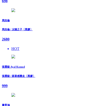
698
周杰倫
周杰倫 / 太陽之子〔黑膠〕
2680
HOT
張震嶽 Ayal Komod
張震嶽 / 跟著感覺走〔黑膠〕
999
蕭景鴻