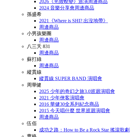
2026《光致蛻變》巡演周邊商品
2024 音樂分享會周邊商品
孫盛希
2021《Where is SHI? 出沒地帶》
周邊商品
小男孩樂團
周邊商品
八三夭 831
周邊商品
蘇打綠
周邊商品
縱貫線
縱貫線 SUPER BAND 演唱會
周華健
2025 少年的奇幻之旅3.0巡迴演唱會
2021 少年俠客演唱會
2016 華健30全系列紀念商品
2015 今天唱什麼 世界巡迴演唱會
周邊商品
伍佰
成功之路：How to Be a Rock Star 搖滾歌劇
曹格