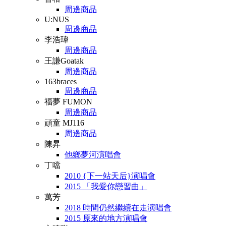
周邊商品
U:NUS
周邊商品
李浩瑋
周邊商品
王謙Goatak
周邊商品
163braces
周邊商品
福夢 FUMON
周邊商品
頑童 MJ116
周邊商品
陳昇
他鄉夢河演唱會
丁噹
2010 {下一站天后}演唱會
2015 「我愛你戀習曲」
萬芳
2018 時間仍然繼續在走演唱會
2015 原來的地方演唱會