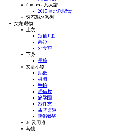
flumpool 凡人譜
2015 台北演唱會
滾石聯名系列
文創選物
上衣
短袖T恤
襯衫
外套類
下身
長褲
文創小物
貼紙
拼圖
手帕
明信片
鑰匙圈
證件夾
益智桌遊
藝術餐瓷
3C及周邊
其他