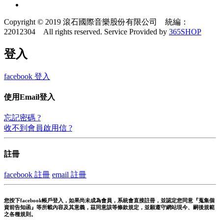
Copyright © 2019 滾石國際音樂股份有限公司 統編：
22012304 All rights reserved.
Service Provided by
365SHOP
登入
facebook 登入
使用Email登入
忘記密碼 ?
收不到會員啟用信 ?
註冊
facebook 註冊
email 註冊
您按下facebook帳戶登入，如果尚未成為會員，系統會直接註冊，並認定您同意『蒐集個
資前告知函』等所載內容及其意義，茲同意該等條款規定，並願遵守網站現今、嗣後規範
之各種規則。