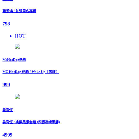
蕭景鴻 / 首張同名專輯
798
HOT
McHotDog熱狗
MC HotDog 熱狗 / Wake Up〔黑膠〕
999
姜育恆
姜育恆 / 典藏黑膠套組 (四張專輯黑膠)
4999