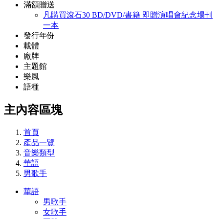
滿額贈送
凡購買滾石30 BD/DVD/書籍 即贈演唱會紀念場刊
一本
發行年份
載體
廠牌
主題館
樂風
語種
主內容區塊
首頁
產品一覽
音樂類型
華語
男歌手
華語
男歌手
女歌手