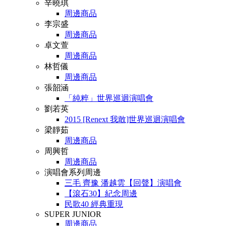
辛曉琪
周邊商品
李宗盛
周邊商品
卓文萱
周邊商品
林哲儀
周邊商品
張韶涵
「純粹」世界巡迴演唱會
劉若英
2015 [Renext 我敢]世界巡迴演唱會
梁靜茹
周邊商品
周興哲
周邊商品
演唱會系列周邊
三毛 齊豫 潘越雲【回聲】演唱會
【滾石30】紀念周邊
民歌40 經典重現
SUPER JUNIOR
周邊商品