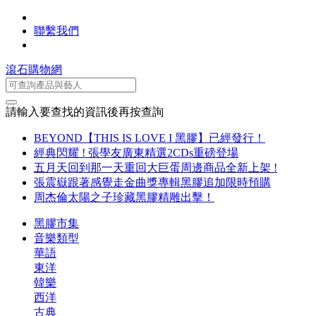
聯繫我們
滾石購物網
請輸入要查找的資訊後再按查詢
BEYOND【THIS IS LOVE I 黑膠】已經發行！
經典閃耀 ! 張學友廣東精選2CDs重磅登場
五月天回到那一天重回大巨蛋周邊商品全新上架 !
張震嶽跟著感覺走金曲獎專輯黑膠追加限時預購
周杰倫太陽之子珍藏黑膠精雕出擊！
黑膠市集
音樂類型
華語
東洋
韓樂
西洋
古典