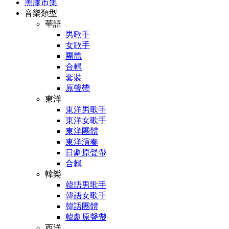
黑膠市集
音樂類型
華語
男歌手
女歌手
團體
合輯
套裝
原聲帶
東洋
東洋男歌手
東洋女歌手
東洋團體
東洋演奏
日劇原聲帶
合輯
韓樂
韓語男歌手
韓語女歌手
韓語團體
韓劇原聲帶
西洋