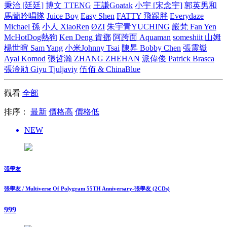
秉治 [廷廷]
博文 TTENG
王謙Goatak
小宇 [宋念宇]
郭英男和
馬蘭吟唱隊
Juice Boy
Easy Shen
FATTY 飛踢胖
Everydaze
Michael 孫
小人 XiaoRen
ØZI
朱宇青YUCHING
嚴梵 Fan Yen
McHotDog熱狗
Ken Deng 肯鄧
阿跨面 Aquaman
someshiit 山姆
楊世暄 Sam Yang
小米Johnny Tsai
陳昇 Bobby Chen
張震嶽
Ayal Komod
張哲瀚 ZHANG ZHEHAN
派偉俊 Patrick Brasca
張淦勛 Giyu Tjuljaviy
伍佰 & ChinaBlue
觀看
全部
排序：
最新
價格高
價格低
NEW
張學友
張學友 / Multiverse Of Polygram 55TH Anniversary-張學友 (2CDs)
999