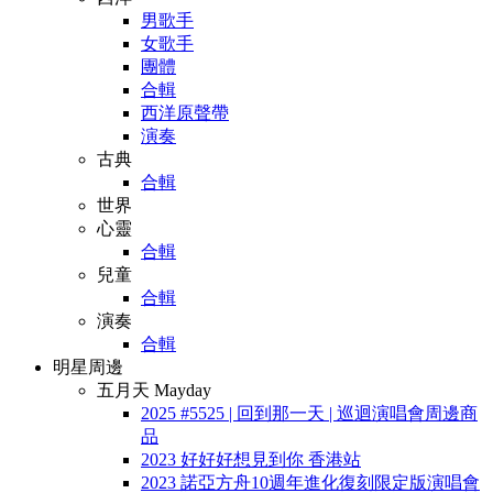
男歌手
女歌手
團體
合輯
西洋原聲帶
演奏
古典
合輯
世界
心靈
合輯
兒童
合輯
演奏
合輯
明星周邊
五月天 Mayday
2025 #5525 | 回到那一天 | 巡迴演唱會周邊商
品
2023 好好好想見到你 香港站
2023 諾亞方舟10週年進化復刻限定版演唱會