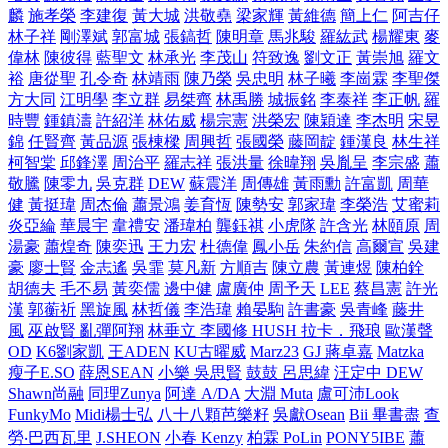
麟
施孝榮
李建復
黃大城
洪敬堯
梁家輝
黃維德
簡上仁
阿吉仔
林子祥
剛澤斌
郭富城
張鎬哲
陳明章
馬兆駿
羅紘武
楊耀東
麥
偉林
陳彼得
藍聖文
林承光
李茂山
符致逸
劉文正
黃崇旭
羅文
裕
唐從聖
孔令奇
林靖雨
陳乃榮
吳忠明
林子曦
李崗霖
李聖傑
方大同
江明學
李立群
易桀齊
林禹勝
城振銘
李泰祥
李正帆
羅
時豐
鍾鎮濤
許紹洋
林佑威
楊宗憲
洪榮宏
陳穎達
李杰明
宋昱
錦
任賢齊
黃品源
張棟樑
周興哲
張國榮
藤岡靛
鍾漢良
林生祥
柯智棠
邱鋒澤
周治平
羅志祥
張洪量
徐暐翔
吳胤呈
李宗盛
蕭
敬騰
陳零九
吳克群
DEW
蘇震洋
周傳雄
黃雨勳
許富凱
周華
健
黃挺瑋
周杰倫
蕭景鴻
姜育恆
陳勢安
郭家瑋
李榮浩
艾蜜莉
炎亞綸
華晨宇
韋禮安
潘瑋柏
龔鈺祺
小虎隊
許含光
林頤原
周
湯豪
蕭煌奇
陳奕迅
王力宏
杜德偉
鳳小岳
朱約信
高爾宣
吳建
豪
廖士賢
金志遙
吳霏
莫凡新
方順吉
陳立農
黃連煜
陳柏銓
胡德夫
毛不易
黃奕儒
邊中健
盧廣仲
周予天
LEE
蔡昌憲
許光
漢
郭蘅祈
黑旋風
林哲儀
李浩瑋
賴晏駒
許書豪
吳青峰
藤井
風
巫啟賢
亂彈阿翔
林垂立
李國修
HUSH
拉卡．飛琅
歐漢聲
OD
K6劉家凱
王ADEN
KU古曜威
Marz23
GJ 蔣卓嘉
Matzka
瘦子E.SO
薛恩SEAN
小樂 吳思賢
鼓鼓 呂思緯
汪定中 DEW
Shawn尚融
同理Zunya
阿達 A/DA
大淵 Muta
盧可沛Look
FunkyMo
Midi楊士弘
八十八顆芭樂籽
吳獻Osean
Bii 畢書盡
查
勞‧巴西瓦里
J.SHEON
小春 Kenzy
柏霖 PoLin
PONY5IBE
蕭