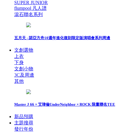
SUPER JUNIOR
flumpool 凡人譜
滾石聯名系列
五月天 - 諾亞方舟10週年進化復刻限定版演唱會系列周邊
文創選物
上衣
下身
文創小物
3C及周邊
其他
Master J 66 × 艾瑋倫UnderNeighbor × ROCK 限量聯名TEE
新品預購
主題搜尋
發行年份