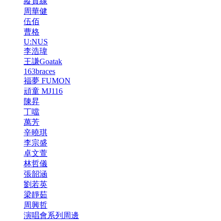
縱貫線
周華健
伍佰
曹格
U:NUS
李浩瑋
王謙Goatak
163braces
福夢 FUMON
頑童 MJ116
陳昇
丁噹
萬芳
辛曉琪
李宗盛
卓文萱
林哲儀
張韶涵
劉若英
梁靜茹
周興哲
演唱會系列周邊