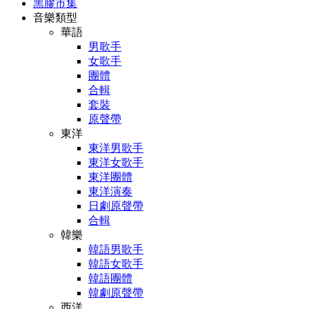
黑膠市集
音樂類型
華語
男歌手
女歌手
團體
合輯
套裝
原聲帶
東洋
東洋男歌手
東洋女歌手
東洋團體
東洋演奏
日劇原聲帶
合輯
韓樂
韓語男歌手
韓語女歌手
韓語團體
韓劇原聲帶
西洋