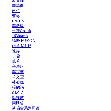
縱貫線
周華健
伍佰
曹格
U:NUS
李浩瑋
王謙Goatak
163braces
福夢 FUMON
頑童 MJ116
陳昇
丁噹
萬芳
辛曉琪
李宗盛
卓文萱
林哲儀
張韶涵
劉若英
梁靜茹
周興哲
演唱會系列周邊