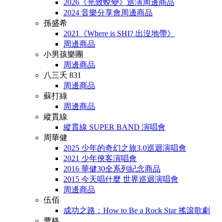
2026《光致蛻變》巡演周邊商品
2024 音樂分享會周邊商品
孫盛希
2021《Where is SHI? 出沒地帶》
周邊商品
小男孩樂團
周邊商品
八三夭 831
周邊商品
蘇打綠
周邊商品
縱貫線
縱貫線 SUPER BAND 演唱會
周華健
2025 少年的奇幻之旅3.0巡迴演唱會
2021 少年俠客演唱會
2016 華健30全系列紀念商品
2015 今天唱什麼 世界巡迴演唱會
周邊商品
伍佰
成功之路：How to Be a Rock Star 搖滾歌劇
曹格