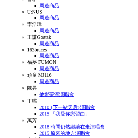
周邊商品
U:NUS
周邊商品
李浩瑋
周邊商品
王謙Goatak
周邊商品
163braces
周邊商品
福夢 FUMON
周邊商品
頑童 MJ116
周邊商品
陳昇
他鄉夢河演唱會
丁噹
2010 {下一站天后}演唱會
2015 「我愛你戀習曲」
萬芳
2018 時間仍然繼續在走演唱會
2015 原來的地方演唱會