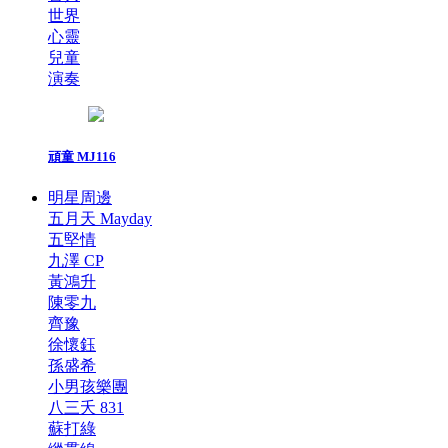
世界
心靈
兒童
演奏
頑童 MJ116
明星周邊
五月天 Mayday
五堅情
九澤 CP
黃鴻升
陳零九
齊豫
徐懷鈺
孫盛希
小男孩樂團
八三夭 831
蘇打綠