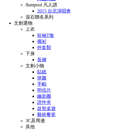
flumpool 凡人譜
2015 台北演唱會
滾石聯名系列
文創選物
上衣
短袖T恤
襯衫
外套類
下身
長褲
文創小物
貼紙
拼圖
手帕
明信片
鑰匙圈
證件夾
益智桌遊
藝術餐瓷
3C及周邊
其他