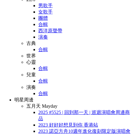
男歌手
女歌手
團體
合輯
西洋原聲帶
演奏
古典
合輯
世界
心靈
合輯
兒童
合輯
演奏
合輯
明星周邊
五月天 Mayday
2025 #5525 | 回到那一天 | 巡迴演唱會周邊商
品
2023 好好好想見到你 香港站
2023 諾亞方舟10週年進化復刻限定版演唱會