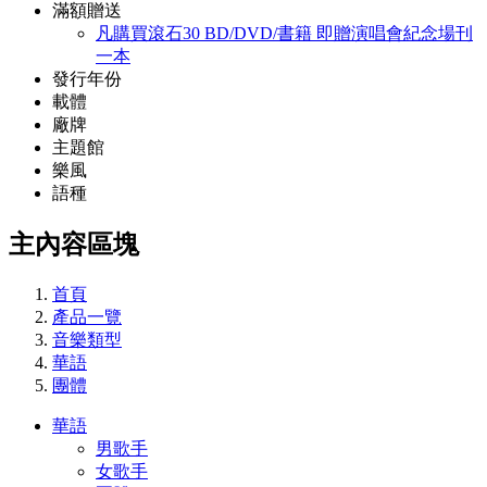
滿額贈送
凡購買滾石30 BD/DVD/書籍 即贈演唱會紀念場刊
一本
發行年份
載體
廠牌
主題館
樂風
語種
主內容區塊
首頁
產品一覽
音樂類型
華語
團體
華語
男歌手
女歌手