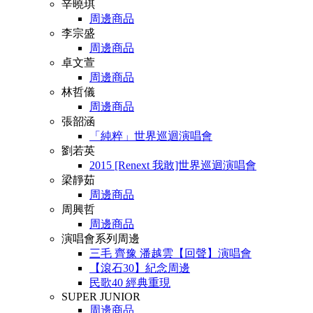
辛曉琪
周邊商品
李宗盛
周邊商品
卓文萱
周邊商品
林哲儀
周邊商品
張韶涵
「純粹」世界巡迴演唱會
劉若英
2015 [Renext 我敢]世界巡迴演唱會
梁靜茹
周邊商品
周興哲
周邊商品
演唱會系列周邊
三毛 齊豫 潘越雲【回聲】演唱會
【滾石30】紀念周邊
民歌40 經典重現
SUPER JUNIOR
周邊商品