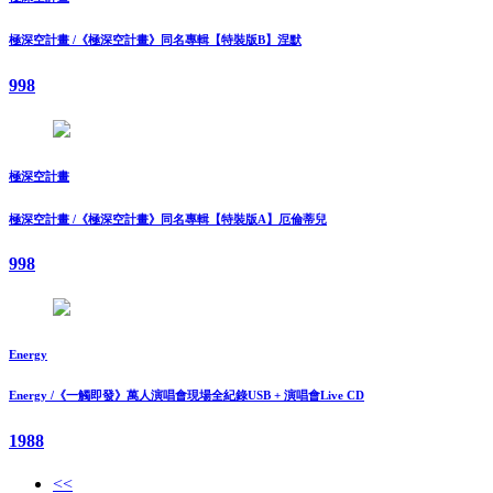
極深空計畫 /《極深空計畫》同名專輯【特裝版B】涅默
998
極深空計畫
極深空計畫 /《極深空計畫》同名專輯【特裝版A】厄倫蒂兒
998
Energy
Energy /《一觸即發》萬人演唱會現場全紀錄USB + 演唱會Live CD
1988
<<