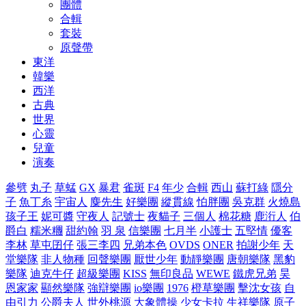
團體
合輯
套裝
原聲帶
東洋
韓樂
西洋
古典
世界
心靈
兒童
演奏
參劈
丸子
草蜢
GX
暴君
雀斑
F4
年少
合輯
西山
蘇打綠
隱分
子
魚丁糸
宇宙人
麋先生
好樂團
縱貫線
怕胖團
吳克群
火燒島
孩子王
妮可醬
守夜人
記號士
夜貓子
三個人
棉花糖
鹿洐人
伯
爵白
糯米糰
甜約翰
羽 泉
信樂團
七月半
小護士
五堅情
優客
李林
草屯囝仔
張三李四
兄弟本色
OVDS
ONER
拍謝少年
天
堂樂隊
非人物種
回聲樂團
厭世少年
動靜樂團
唐朝樂隊
黑豹
樂隊
迪克牛仔
超級樂團
KISS
無印良品
WEWE
鐵虎兄弟
昊
恩家家
顯然樂隊
強辯樂團
io樂團
1976
橙草樂團
擊沈女孩
自
由引力
公爵夫人
世外桃源
大象體操
少女卡拉
生祥樂隊
原子