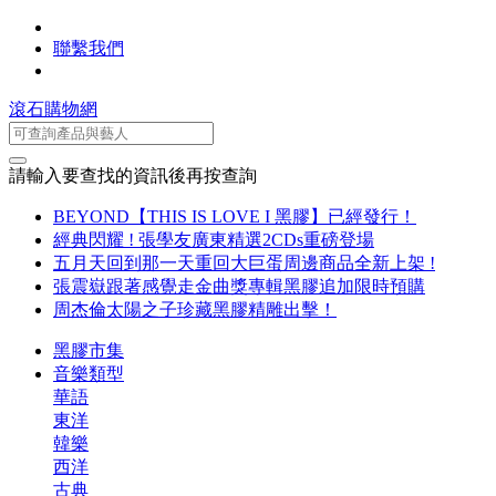
聯繫我們
滾石購物網
請輸入要查找的資訊後再按查詢
BEYOND【THIS IS LOVE I 黑膠】已經發行！
經典閃耀 ! 張學友廣東精選2CDs重磅登場
五月天回到那一天重回大巨蛋周邊商品全新上架 !
張震嶽跟著感覺走金曲獎專輯黑膠追加限時預購
周杰倫太陽之子珍藏黑膠精雕出擊！
黑膠市集
音樂類型
華語
東洋
韓樂
西洋
古典