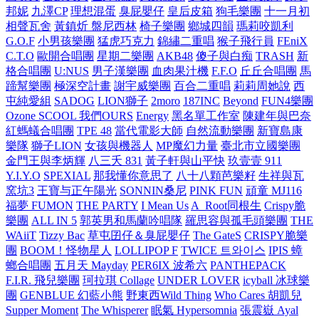
邦妮
九澤CP
理想混蛋
臭屁嬰仔
皇后皮箱
狗毛樂團
十⼀⽉初
相聲瓦舍
黃鎮炘
盤尼西林
椅子樂團
鄉城四韻
瑪莉咬凱利
G.O.F
小男孩樂團
猛虎巧克力
錦繡二重唱
猴子飛行員
FEniX
C.T.O
歐開合唱團
星期二樂團
AKB48
傻子與白痴
TRASH
新
格合唱團
U:NUS
男子漢樂團
血肉果汁機
F.F.O
丘丘合唱團
馬
蹄幫樂團
極深空計畫
謝宇威樂團
百合二重唱
莉莉周她說
西
屯純愛組
SADOG
LION獅子
2moro
187INC
Beyond
FUN4樂團
Ozone
SCOOL
我們OURS
Energy
黑名單工作室
陳建年與巴奈
紅螞蟻合唱團
TPE 48
當代電影大師
自然流動樂團
新寶島康
樂隊
獅子LION
女孩與機器人
MP魔幻力量
臺北市立國樂團
金門王與李炳輝
八三夭 831
黃子軒與山平快
玖壹壹 911
Y.I.Y.O
SPEXIAL
那我懂你意思了
八十八顆芭樂籽
生祥與瓦
窯坑3
王寶与正午陽光
SONNIN桑尼
PINK FUN
頑童 MJ116
福夢 FUMON
THE PARTY
I Mean Us
A_Root同根生
Crispy脆
樂團
ALL IN 5
郭英男和馬蘭吟唱隊
羅思容與孤毛頭樂團
THE
WAiiT
Tizzy Bac
草屯囝仔＆臭屁嬰仔
The GateS
CRISPY脆樂
團
BOOM！怪物星人
LOLLIPOP F
TWICE 트와이스
IPIS 蟑
螂合唱團
五月天 Mayday
PER6IX 波希六
PANTHEPACK
F.I.R. 飛兒樂團
珂拉琪 Collage
UNDER LOVER
icyball 冰球樂
團
GENBLUE 幻藍小熊
野東西Wild Thing
Who Cares 胡凱兒
Supper Moment
The Whisperer
眠氣 Hypersomnia
張震嶽 Ayal