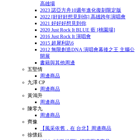
高雄場
2023 諾亞方舟10週年進化復刻限定版
2022 [好好好想見到你] 高雄跨年演唱會
2021 好好好想見到你
2020 Just Rock It BLUE 藍 [桃園場]
2016 Just Rock It 演唱會
2015 超犀利趴6
2012 無限創造DNA 演唱會幕後之王 主腦公
開展
書籍與其他周邊
五堅情
周邊商品
九澤 CP
周邊商品
黃鴻升
周邊商品
陳零九
周邊商品
齊豫
【風采依舊．在 台北】周邊商品
徐懷鈺