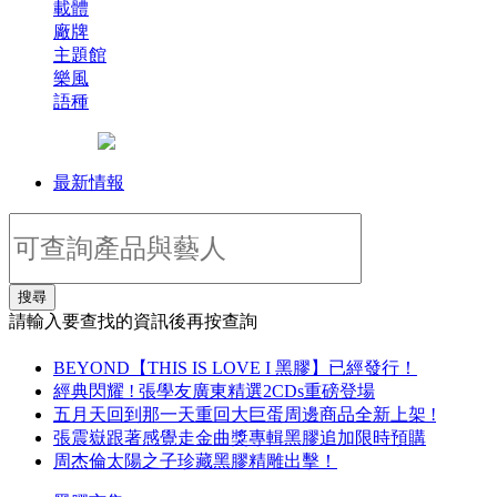
載體
廠牌
主題館
樂風
語種
最新情報
搜尋
請輸入要查找的資訊後再按查詢
BEYOND【THIS IS LOVE I 黑膠】已經發行！
經典閃耀 ! 張學友廣東精選2CDs重磅登場
五月天回到那一天重回大巨蛋周邊商品全新上架 !
張震嶽跟著感覺走金曲獎專輯黑膠追加限時預購
周杰倫太陽之子珍藏黑膠精雕出擊！