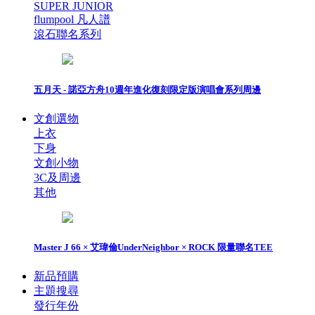
SUPER JUNIOR
flumpool 凡人譜
滾石聯名系列
五月天 - 諾亞方舟10週年進化復刻限定版演唱會系列周邊
文創選物
上衣
下身
文創小物
3C及周邊
其他
Master J 66 × 艾瑋倫UnderNeighbor × ROCK 限量聯名TEE
新品預購
主題搜尋
發行年份