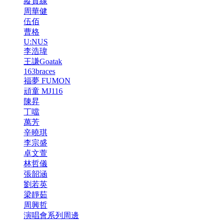
縱貫線
周華健
伍佰
曹格
U:NUS
李浩瑋
王謙Goatak
163braces
福夢 FUMON
頑童 MJ116
陳昇
丁噹
萬芳
辛曉琪
李宗盛
卓文萱
林哲儀
張韶涵
劉若英
梁靜茹
周興哲
演唱會系列周邊