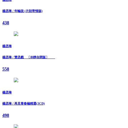
楊丞琳 / 年輪說 (片刻寄情版)
438
楊丞琳
楊丞琳 / 雙丞戲 〔冷靜自閉版〕
558
楊丞琳
楊丞琳 / 再見青春極精選(3CD)
498