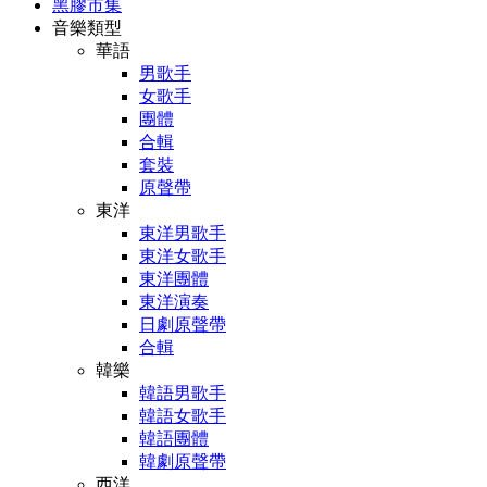
黑膠市集
音樂類型
華語
男歌手
女歌手
團體
合輯
套裝
原聲帶
東洋
東洋男歌手
東洋女歌手
東洋團體
東洋演奏
日劇原聲帶
合輯
韓樂
韓語男歌手
韓語女歌手
韓語團體
韓劇原聲帶
西洋