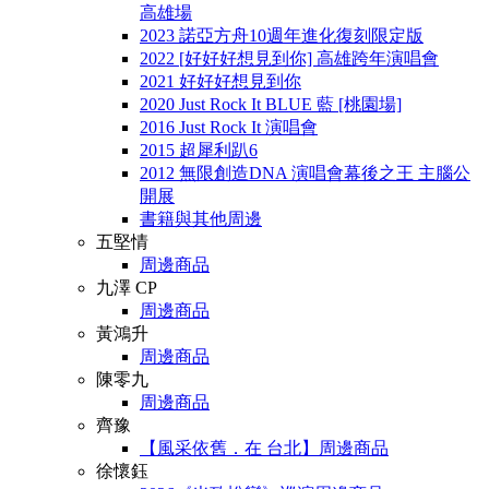
高雄場
2023 諾亞方舟10週年進化復刻限定版
2022 [好好好想見到你] 高雄跨年演唱會
2021 好好好想見到你
2020 Just Rock It BLUE 藍 [桃園場]
2016 Just Rock It 演唱會
2015 超犀利趴6
2012 無限創造DNA 演唱會幕後之王 主腦公
開展
書籍與其他周邊
五堅情
周邊商品
九澤 CP
周邊商品
黃鴻升
周邊商品
陳零九
周邊商品
齊豫
【風采依舊．在 台北】周邊商品
徐懷鈺