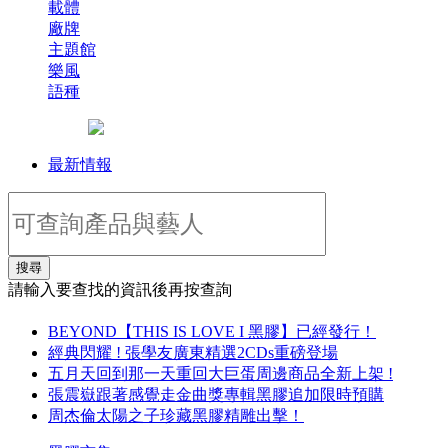
載體
廠牌
主題館
樂風
語種
最新情報
搜尋
請輸入要查找的資訊後再按查詢
BEYOND【THIS IS LOVE I 黑膠】已經發行！
經典閃耀 ! 張學友廣東精選2CDs重磅登場
五月天回到那一天重回大巨蛋周邊商品全新上架 !
張震嶽跟著感覺走金曲獎專輯黑膠追加限時預購
周杰倫太陽之子珍藏黑膠精雕出擊！