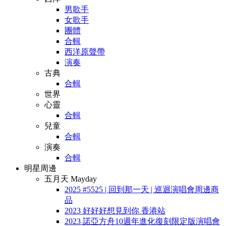
男歌手
女歌手
團體
合輯
西洋原聲帶
演奏
古典
合輯
世界
心靈
合輯
兒童
合輯
演奏
合輯
明星周邊
五月天 Mayday
2025 #5525 | 回到那一天 | 巡迴演唱會周邊商
品
2023 好好好想見到你 香港站
2023 諾亞方舟10週年進化復刻限定版演唱會