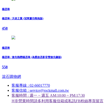
楊丞琳
楊丞琳 / 天使之翼 (冠軍慶功熊抱版)
458
楊丞琳
楊丞琳 / 搶先熱戀楊丞琳 (為愛啟丞影音雙搶先聽版)
558
滾石購物網
客服專線 : 02-66017770
客服信箱 : service@rockmall.com.tw
客服時間 : 週一 ~ 週五 AM:10:00 ~ PM:17:30
※非營業時間請多利用客服信箱或私訊FB粉絲專頁留言