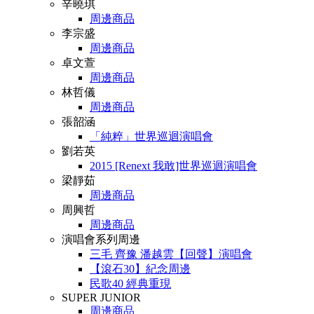
辛曉琪
周邊商品
李宗盛
周邊商品
卓文萱
周邊商品
林哲儀
周邊商品
張韶涵
「純粹」世界巡迴演唱會
劉若英
2015 [Renext 我敢]世界巡迴演唱會
梁靜茹
周邊商品
周興哲
周邊商品
演唱會系列周邊
三毛 齊豫 潘越雲【回聲】演唱會
【滾石30】紀念周邊
民歌40 經典重現
SUPER JUNIOR
周邊商品