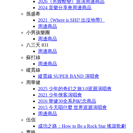
2026《光致蛻變》巡演周邊商品
2024 音樂分享會周邊商品
孫盛希
2021《Where is SHI? 出沒地帶》
周邊商品
小男孩樂團
周邊商品
八三夭 831
周邊商品
蘇打綠
周邊商品
縱貫線
縱貫線 SUPER BAND 演唱會
周華健
2025 少年的奇幻之旅3.0巡迴演唱會
2021 少年俠客演唱會
2016 華健30全系列紀念商品
2015 今天唱什麼 世界巡迴演唱會
周邊商品
伍佰
成功之路：How to Be a Rock Star 搖滾歌劇
曹格