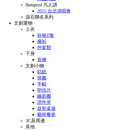
flumpool 凡人譜
2015 台北演唱會
滾石聯名系列
文創選物
上衣
短袖T恤
襯衫
外套類
下身
長褲
文創小物
貼紙
拼圖
手帕
明信片
鑰匙圈
證件夾
益智桌遊
藝術餐瓷
3C及周邊
其他