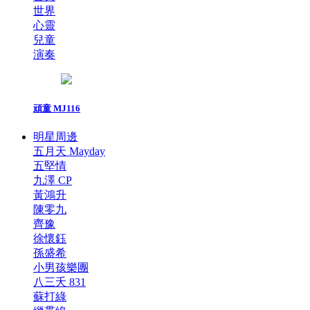
世界
心靈
兒童
演奏
頑童 MJ116
明星周邊
五月天 Mayday
五堅情
九澤 CP
黃鴻升
陳零九
齊豫
徐懷鈺
孫盛希
小男孩樂團
八三夭 831
蘇打綠