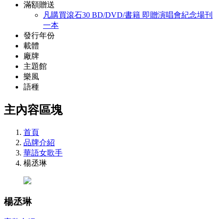
滿額贈送
凡購買滾石30 BD/DVD/書籍 即贈演唱會紀念場刊
一本
發行年份
載體
廠牌
主題館
樂風
語種
主內容區塊
首頁
品牌介紹
華語女歌手
楊丞琳
楊丞琳