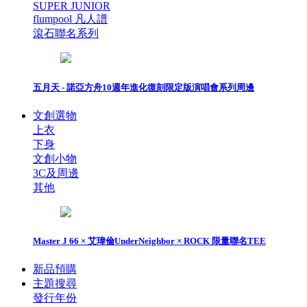
SUPER JUNIOR
flumpool 凡人譜
滾石聯名系列
五月天 - 諾亞方舟10週年進化復刻限定版演唱會系列周邊
文創選物
上衣
下身
文創小物
3C及周邊
其他
Master J 66 × 艾瑋倫UnderNeighbor × ROCK 限量聯名TEE
新品預購
主題搜尋
發行年份