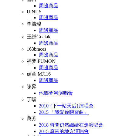
周邊商品
U:NUS
周邊商品
李浩瑋
周邊商品
王謙Goatak
周邊商品
163braces
周邊商品
福夢 FUMON
周邊商品
頑童 MJ116
周邊商品
陳昇
他鄉夢河演唱會
丁噹
2010 {下一站天后}演唱會
2015 「我愛你戀習曲」
萬芳
2018 時間仍然繼續在走演唱會
2015 原來的地方演唱會