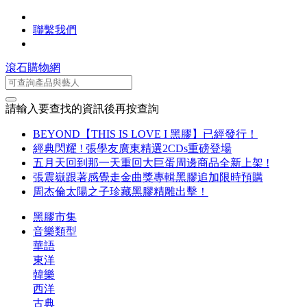
聯繫我們
滾石購物網
請輸入要查找的資訊後再按查詢
BEYOND【THIS IS LOVE I 黑膠】已經發行！
經典閃耀 ! 張學友廣東精選2CDs重磅登場
五月天回到那一天重回大巨蛋周邊商品全新上架 !
張震嶽跟著感覺走金曲獎專輯黑膠追加限時預購
周杰倫太陽之子珍藏黑膠精雕出擊！
黑膠市集
音樂類型
華語
東洋
韓樂
西洋
古典