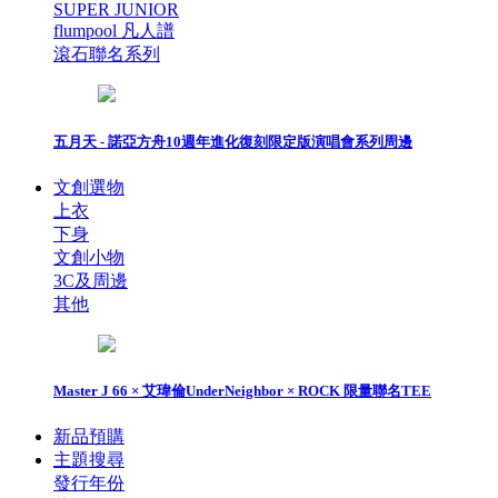
SUPER JUNIOR
flumpool 凡人譜
滾石聯名系列
五月天 - 諾亞方舟10週年進化復刻限定版演唱會系列周邊
文創選物
上衣
下身
文創小物
3C及周邊
其他
Master J 66 × 艾瑋倫UnderNeighbor × ROCK 限量聯名TEE
新品預購
主題搜尋
發行年份