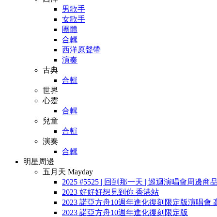
男歌手
女歌手
團體
合輯
西洋原聲帶
演奏
古典
合輯
世界
心靈
合輯
兒童
合輯
演奏
合輯
明星周邊
五月天 Mayday
2025 #5525 | 回到那一天 | 巡迴演唱會周邊商
2023 好好好想見到你 香港站
2023 諾亞方舟10週年進化復刻限定版演唱會 
2023 諾亞方舟10週年進化復刻限定版