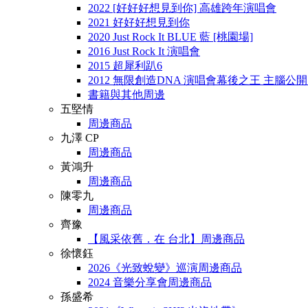
2022 [好好好想見到你] 高雄跨年演唱會
2021 好好好想見到你
2020 Just Rock It BLUE 藍 [桃園場]
2016 Just Rock It 演唱會
2015 超犀利趴6
2012 無限創造DNA 演唱會幕後之王 主腦公
書籍與其他周邊
五堅情
周邊商品
九澤 CP
周邊商品
黃鴻升
周邊商品
陳零九
周邊商品
齊豫
【風采依舊．在 台北】周邊商品
徐懷鈺
2026《光致蛻變》巡演周邊商品
2024 音樂分享會周邊商品
孫盛希