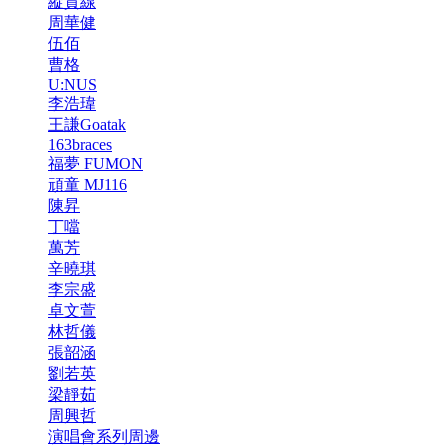
縱貫線
周華健
伍佰
曹格
U:NUS
李浩瑋
王謙Goatak
163braces
福夢 FUMON
頑童 MJ116
陳昇
丁噹
萬芳
辛曉琪
李宗盛
卓文萱
林哲儀
張韶涵
劉若英
梁靜茹
周興哲
演唱會系列周邊