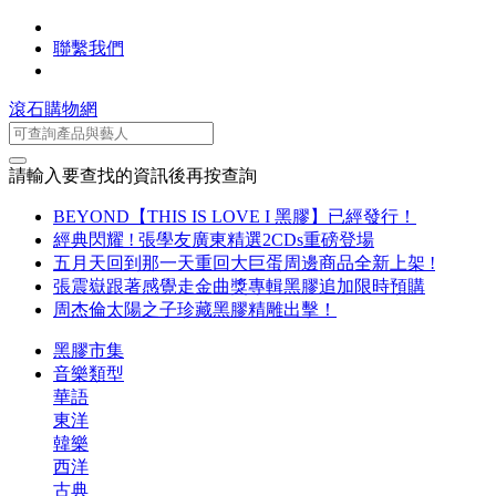
聯繫我們
滾石購物網
請輸入要查找的資訊後再按查詢
BEYOND【THIS IS LOVE I 黑膠】已經發行！
經典閃耀 ! 張學友廣東精選2CDs重磅登場
五月天回到那一天重回大巨蛋周邊商品全新上架 !
張震嶽跟著感覺走金曲獎專輯黑膠追加限時預購
周杰倫太陽之子珍藏黑膠精雕出擊！
黑膠市集
音樂類型
華語
東洋
韓樂
西洋
古典