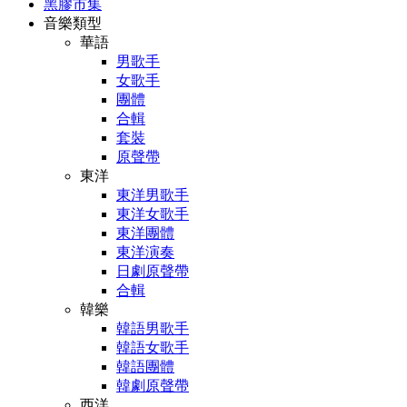
黑膠市集
音樂類型
華語
男歌手
女歌手
團體
合輯
套裝
原聲帶
東洋
東洋男歌手
東洋女歌手
東洋團體
東洋演奏
日劇原聲帶
合輯
韓樂
韓語男歌手
韓語女歌手
韓語團體
韓劇原聲帶
西洋