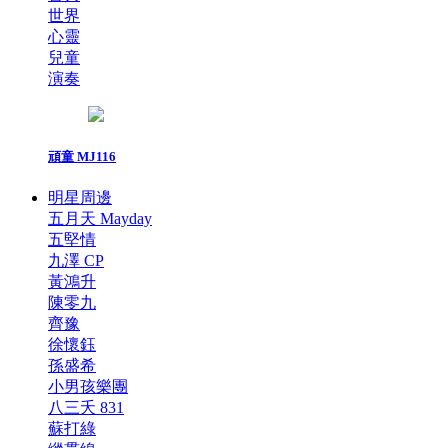
世界
心靈
兒童
演奏
頑童 MJ116
明星周邊
五月天 Mayday
五堅情
九澤 CP
黃鴻升
陳零九
齊豫
徐懷鈺
孫盛希
小男孩樂團
八三夭 831
蘇打綠