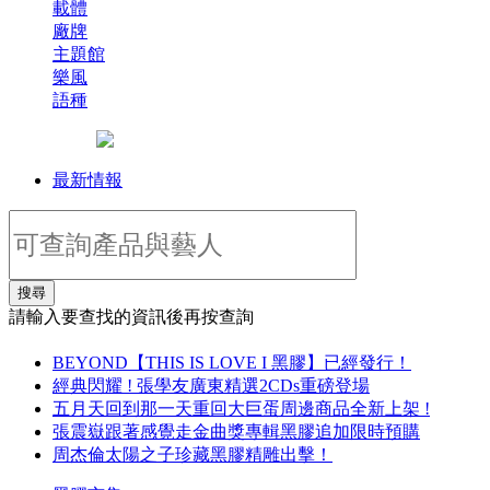
載體
廠牌
主題館
樂風
語種
最新情報
搜尋
請輸入要查找的資訊後再按查詢
BEYOND【THIS IS LOVE I 黑膠】已經發行！
經典閃耀 ! 張學友廣東精選2CDs重磅登場
五月天回到那一天重回大巨蛋周邊商品全新上架 !
張震嶽跟著感覺走金曲獎專輯黑膠追加限時預購
周杰倫太陽之子珍藏黑膠精雕出擊！