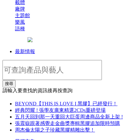
載體
廠牌
主題館
樂風
語種
最新情報
搜尋
請輸入要查找的資訊後再按查詢
BEYOND【THIS IS LOVE I 黑膠】已經發行！
經典閃耀 ! 張學友廣東精選2CDs重磅登場
五月天回到那一天重回大巨蛋周邊商品全新上架 !
張震嶽跟著感覺走金曲獎專輯黑膠追加限時預購
周杰倫太陽之子珍藏黑膠精雕出擊！