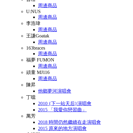
周邊商品
U:NUS
周邊商品
李浩瑋
周邊商品
王謙Goatak
周邊商品
163braces
周邊商品
福夢 FUMON
周邊商品
頑童 MJ116
周邊商品
陳昇
他鄉夢河演唱會
丁噹
2010 {下一站天后}演唱會
2015 「我愛你戀習曲」
萬芳
2018 時間仍然繼續在走演唱會
2015 原來的地方演唱會