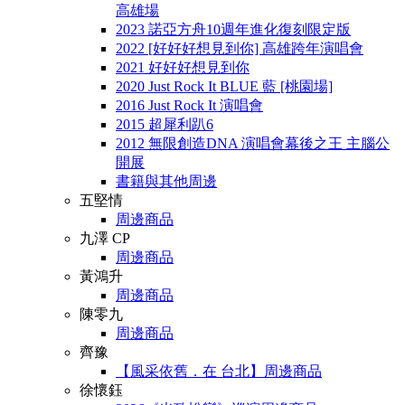
高雄場
2023 諾亞方舟10週年進化復刻限定版
2022 [好好好想見到你] 高雄跨年演唱會
2021 好好好想見到你
2020 Just Rock It BLUE 藍 [桃園場]
2016 Just Rock It 演唱會
2015 超犀利趴6
2012 無限創造DNA 演唱會幕後之王 主腦公
開展
書籍與其他周邊
五堅情
周邊商品
九澤 CP
周邊商品
黃鴻升
周邊商品
陳零九
周邊商品
齊豫
【風采依舊．在 台北】周邊商品
徐懷鈺