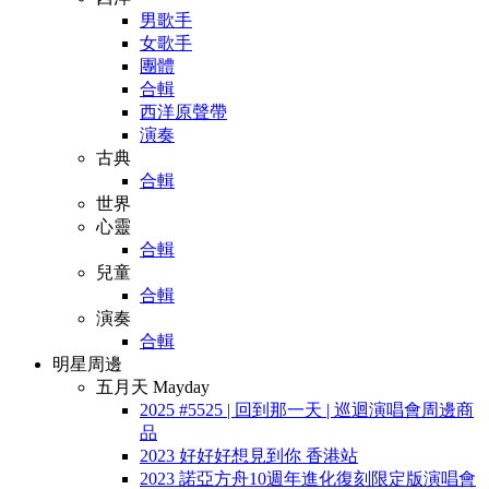
男歌手
女歌手
團體
合輯
西洋原聲帶
演奏
古典
合輯
世界
心靈
合輯
兒童
合輯
演奏
合輯
明星周邊
五月天 Mayday
2025 #5525 | 回到那一天 | 巡迴演唱會周邊商
品
2023 好好好想見到你 香港站
2023 諾亞方舟10週年進化復刻限定版演唱會