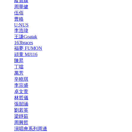
縱貫線
周華健
伍佰
曹格
U:NUS
李浩瑋
王謙Goatak
163braces
福夢 FUMON
頑童 MJ116
陳昇
丁噹
萬芳
辛曉琪
李宗盛
卓文萱
林哲儀
張韶涵
劉若英
梁靜茹
周興哲
演唱會系列周邊