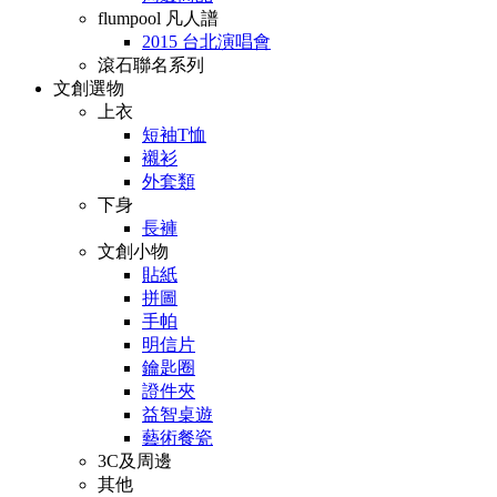
flumpool 凡人譜
2015 台北演唱會
滾石聯名系列
文創選物
上衣
短袖T恤
襯衫
外套類
下身
長褲
文創小物
貼紙
拼圖
手帕
明信片
鑰匙圈
證件夾
益智桌遊
藝術餐瓷
3C及周邊
其他