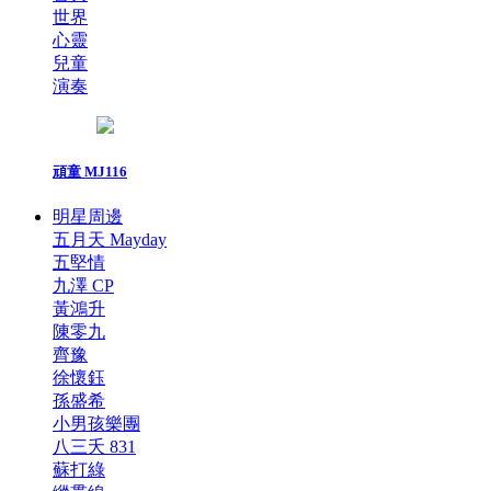
世界
心靈
兒童
演奏
頑童 MJ116
明星周邊
五月天 Mayday
五堅情
九澤 CP
黃鴻升
陳零九
齊豫
徐懷鈺
孫盛希
小男孩樂團
八三夭 831
蘇打綠