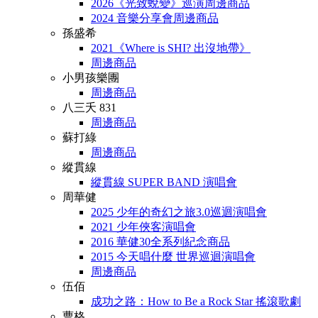
2026《光致蛻變》巡演周邊商品
2024 音樂分享會周邊商品
孫盛希
2021《Where is SHI? 出沒地帶》
周邊商品
小男孩樂團
周邊商品
八三夭 831
周邊商品
蘇打綠
周邊商品
縱貫線
縱貫線 SUPER BAND 演唱會
周華健
2025 少年的奇幻之旅3.0巡迴演唱會
2021 少年俠客演唱會
2016 華健30全系列紀念商品
2015 今天唱什麼 世界巡迴演唱會
周邊商品
伍佰
成功之路：How to Be a Rock Star 搖滾歌劇
曹格