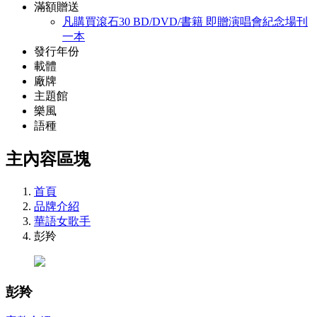
滿額贈送
凡購買滾石30 BD/DVD/書籍 即贈演唱會紀念場刊
一本
發行年份
載體
廠牌
主題館
樂風
語種
主內容區塊
首頁
品牌介紹
華語女歌手
彭羚
彭羚