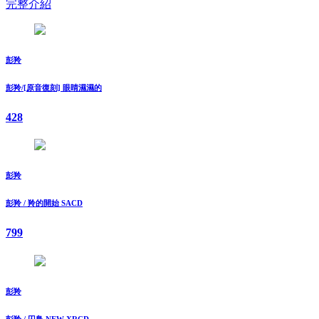
完整介紹
彭羚
彭羚/[原音復刻] 眼睛濕濕的
428
彭羚
彭羚 / 羚的開始 SACD
799
彭羚
彭羚 / 囚鳥 NEW XRCD