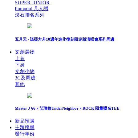
SUPER JUNIOR
flumpool 凡人譜
滾石聯名系列
五月天 - 諾亞方舟10週年進化復刻限定版演唱會系列周邊
文創選物
上衣
下身
文創小物
3C及周邊
其他
Master J 66 × 艾瑋倫UnderNeighbor × ROCK 限量聯名TEE
新品預購
主題搜尋
發行年份