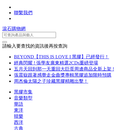
聯繫我們
滾石購物網
請輸入要查找的資訊後再按查詢
BEYOND【THIS IS LOVE I 黑膠】已經發行！
經典閃耀 ! 張學友廣東精選2CDs重磅登場
五月天回到那一天重回大巨蛋周邊商品全新上架 !
張震嶽跟著感覺走金曲獎專輯黑膠追加限時預購
周杰倫太陽之子珍藏黑膠精雕出擊！
黑膠市集
音樂類型
華語
東洋
韓樂
西洋
古典