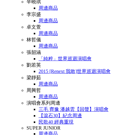
辛曉琪
周邊商品
李宗盛
周邊商品
卓文萱
周邊商品
林哲儀
周邊商品
張韶涵
「純粹」世界巡迴演唱會
劉若英
2015 [Renext 我敢]世界巡迴演唱會
梁靜茹
周邊商品
周興哲
周邊商品
演唱會系列周邊
三毛 齊豫 潘越雲【回聲】演唱會
【滾石30】紀念周邊
民歌40 經典重現
SUPER JUNIOR
周邊商品