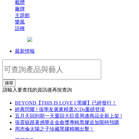
載體
廠牌
主題館
樂風
語種
最新情報
搜尋
請輸入要查找的資訊後再按查詢
BEYOND【THIS IS LOVE I 黑膠】已經發行！
經典閃耀 ! 張學友廣東精選2CDs重磅登場
五月天回到那一天重回大巨蛋周邊商品全新上架 !
張震嶽跟著感覺走金曲獎專輯黑膠追加限時預購
周杰倫太陽之子珍藏黑膠精雕出擊！