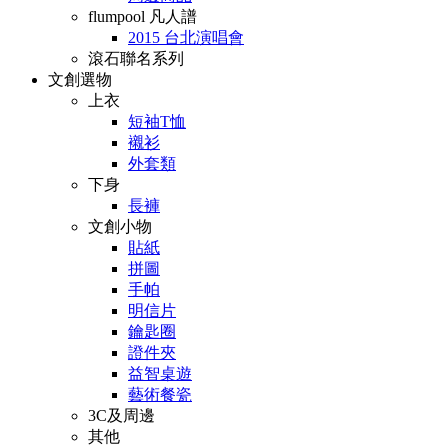
flumpool 凡人譜
2015 台北演唱會
滾石聯名系列
文創選物
上衣
短袖T恤
襯衫
外套類
下身
長褲
文創小物
貼紙
拼圖
手帕
明信片
鑰匙圈
證件夾
益智桌遊
藝術餐瓷
3C及周邊
其他