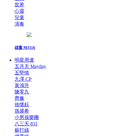
世界
心靈
兒童
演奏
頑童 MJ116
明星周邊
五月天 Mayday
五堅情
九澤 CP
黃鴻升
陳零九
齊豫
徐懷鈺
孫盛希
小男孩樂團
八三夭 831
蘇打綠