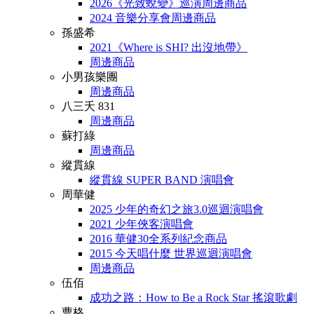
2026《光致蛻變》巡演周邊商品
2024 音樂分享會周邊商品
孫盛希
2021《Where is SHI? 出沒地帶》
周邊商品
小男孩樂團
周邊商品
八三夭 831
周邊商品
蘇打綠
周邊商品
縱貫線
縱貫線 SUPER BAND 演唱會
周華健
2025 少年的奇幻之旅3.0巡迴演唱會
2021 少年俠客演唱會
2016 華健30全系列紀念商品
2015 今天唱什麼 世界巡迴演唱會
周邊商品
伍佰
成功之路：How to Be a Rock Star 搖滾歌劇
曹格