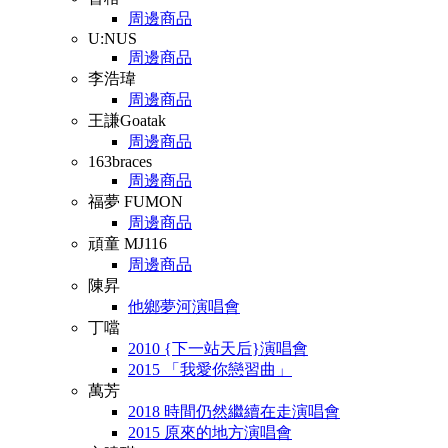
周邊商品
U:NUS
周邊商品
李浩瑋
周邊商品
王謙Goatak
周邊商品
163braces
周邊商品
福夢 FUMON
周邊商品
頑童 MJ116
周邊商品
陳昇
他鄉夢河演唱會
丁噹
2010 {下一站天后}演唱會
2015 「我愛你戀習曲」
萬芳
2018 時間仍然繼續在走演唱會
2015 原來的地方演唱會