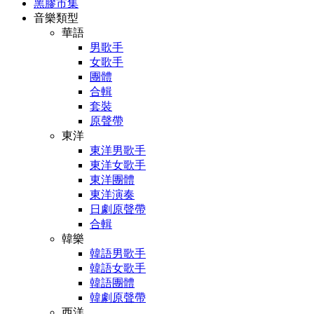
黑膠市集
音樂類型
華語
男歌手
女歌手
團體
合輯
套裝
原聲帶
東洋
東洋男歌手
東洋女歌手
東洋團體
東洋演奏
日劇原聲帶
合輯
韓樂
韓語男歌手
韓語女歌手
韓語團體
韓劇原聲帶
西洋