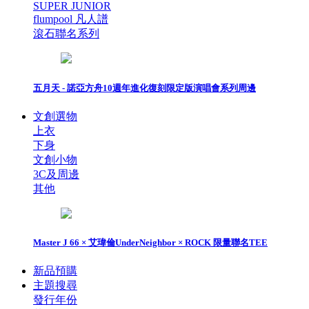
SUPER JUNIOR
flumpool 凡人譜
滾石聯名系列
五月天 - 諾亞方舟10週年進化復刻限定版演唱會系列周邊
文創選物
上衣
下身
文創小物
3C及周邊
其他
Master J 66 × 艾瑋倫UnderNeighbor × ROCK 限量聯名TEE
新品預購
主題搜尋
發行年份