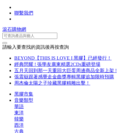
聯繫我們
滾石購物網
請輸入要查找的資訊後再按查詢
BEYOND【THIS IS LOVE I 黑膠】已經發行！
經典閃耀 ! 張學友廣東精選2CDs重磅登場
五月天回到那一天重回大巨蛋周邊商品全新上架 !
張震嶽跟著感覺走金曲獎專輯黑膠追加限時預購
周杰倫太陽之子珍藏黑膠精雕出擊！
黑膠市集
音樂類型
華語
東洋
韓樂
西洋
古典