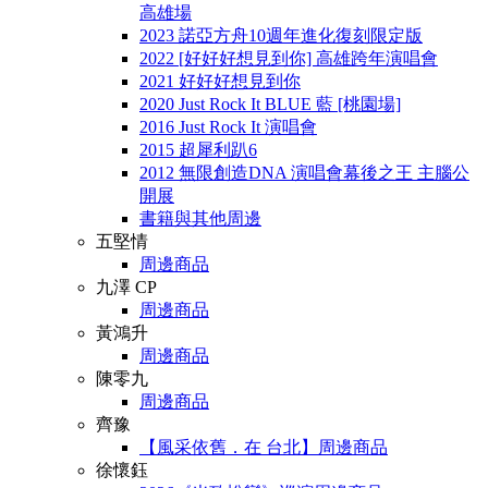
高雄場
2023 諾亞方舟10週年進化復刻限定版
2022 [好好好想見到你] 高雄跨年演唱會
2021 好好好想見到你
2020 Just Rock It BLUE 藍 [桃園場]
2016 Just Rock It 演唱會
2015 超犀利趴6
2012 無限創造DNA 演唱會幕後之王 主腦公
開展
書籍與其他周邊
五堅情
周邊商品
九澤 CP
周邊商品
黃鴻升
周邊商品
陳零九
周邊商品
齊豫
【風采依舊．在 台北】周邊商品
徐懷鈺