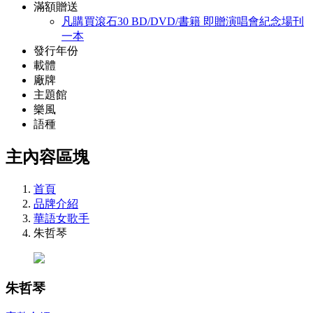
滿額贈送
凡購買滾石30 BD/DVD/書籍 即贈演唱會紀念場刊
一本
發行年份
載體
廠牌
主題館
樂風
語種
主內容區塊
首頁
品牌介紹
華語女歌手
朱哲琴
朱哲琴