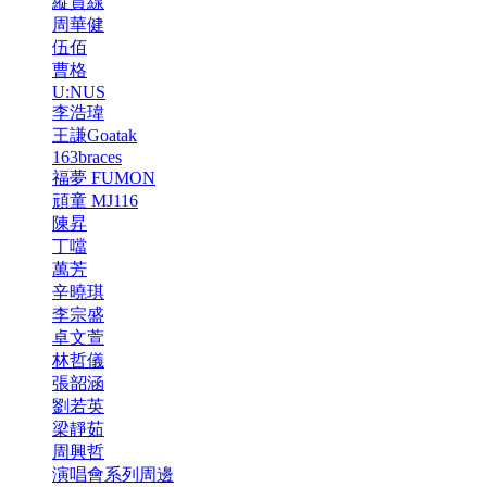
縱貫線
周華健
伍佰
曹格
U:NUS
李浩瑋
王謙Goatak
163braces
福夢 FUMON
頑童 MJ116
陳昇
丁噹
萬芳
辛曉琪
李宗盛
卓文萱
林哲儀
張韶涵
劉若英
梁靜茹
周興哲
演唱會系列周邊