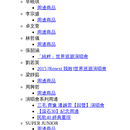
辛曉琪
周邊商品
李宗盛
周邊商品
卓文萱
周邊商品
林哲儀
周邊商品
張韶涵
「純粹」世界巡迴演唱會
劉若英
2015 [Renext 我敢]世界巡迴演唱會
梁靜茹
周邊商品
周興哲
周邊商品
演唱會系列周邊
三毛 齊豫 潘越雲【回聲】演唱會
【滾石30】紀念周邊
民歌40 經典重現
SUPER JUNIOR
周邊商品