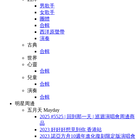
男歌手
女歌手
團體
合輯
西洋原聲帶
演奏
古典
合輯
世界
心靈
合輯
兒童
合輯
演奏
合輯
明星周邊
五月天 Mayday
2025 #5525 | 回到那一天 | 巡迴演唱會周邊商
品
2023 好好好想見到你 香港站
2023 諾亞方舟10週年進化復刻限定版演唱會