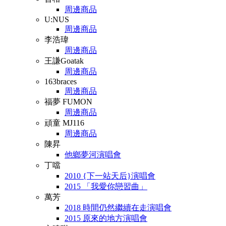
周邊商品
U:NUS
周邊商品
李浩瑋
周邊商品
王謙Goatak
周邊商品
163braces
周邊商品
福夢 FUMON
周邊商品
頑童 MJ116
周邊商品
陳昇
他鄉夢河演唱會
丁噹
2010 {下一站天后}演唱會
2015 「我愛你戀習曲」
萬芳
2018 時間仍然繼續在走演唱會
2015 原來的地方演唱會