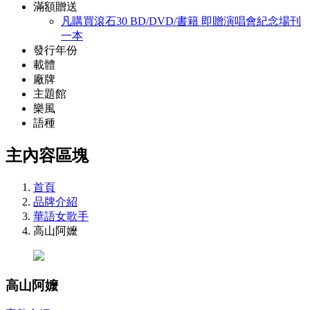
滿額贈送
凡購買滾石30 BD/DVD/書籍 即贈演唱會紀念場刊
一本
發行年份
載體
廠牌
主題館
樂風
語種
主內容區塊
首頁
品牌介紹
華語女歌手
高山阿嬤
高山阿嬤