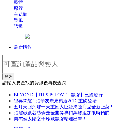
載體
廠牌
主題館
樂風
語種
最新情報
搜尋
請輸入要查找的資訊後再按查詢
BEYOND【THIS IS LOVE I 黑膠】已經發行！
經典閃耀 ! 張學友廣東精選2CDs重磅登場
五月天回到那一天重回大巨蛋周邊商品全新上架 !
張震嶽跟著感覺走金曲獎專輯黑膠追加限時預購
周杰倫太陽之子珍藏黑膠精雕出擊！