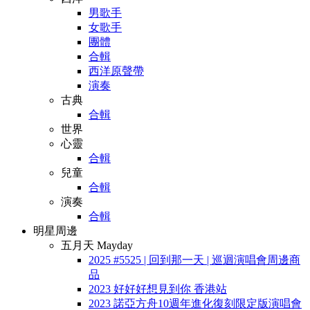
男歌手
女歌手
團體
合輯
西洋原聲帶
演奏
古典
合輯
世界
心靈
合輯
兒童
合輯
演奏
合輯
明星周邊
五月天 Mayday
2025 #5525 | 回到那一天 | 巡迴演唱會周邊商
品
2023 好好好想見到你 香港站
2023 諾亞方舟10週年進化復刻限定版演唱會