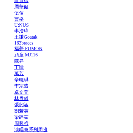
縱貫線
周華健
伍佰
曹格
U:NUS
李浩瑋
王謙Goatak
163braces
福夢 FUMON
頑童 MJ116
陳昇
丁噹
萬芳
辛曉琪
李宗盛
卓文萱
林哲儀
張韶涵
劉若英
梁靜茹
周興哲
演唱會系列周邊