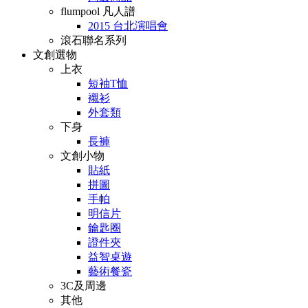
flumpool 凡人譜
2015 台北演唱會
滾石聯名系列
文創選物
上衣
短袖T恤
襯衫
外套類
下身
長褲
文創小物
貼紙
拼圖
手帕
明信片
鑰匙圈
證件夾
益智桌遊
藝術餐瓷
3C及周邊
其他