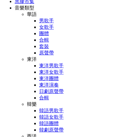
黑膠市集
音樂類型
華語
男歌手
女歌手
團體
合輯
套裝
原聲帶
東洋
東洋男歌手
東洋女歌手
東洋團體
東洋演奏
日劇原聲帶
合輯
韓樂
韓語男歌手
韓語女歌手
韓語團體
韓劇原聲帶
西洋