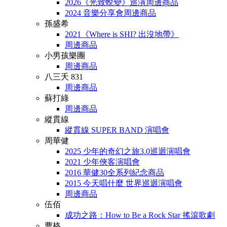
2026《光致蛻變》巡演周邊商品
2024 音樂分享會周邊商品
孫盛希
2021《Where is SHI? 出沒地帶》
周邊商品
小男孩樂團
周邊商品
八三夭 831
周邊商品
蘇打綠
周邊商品
縱貫線
縱貫線 SUPER BAND 演唱會
周華健
2025 少年的奇幻之旅3.0巡迴演唱會
2021 少年俠客演唱會
2016 華健30全系列紀念商品
2015 今天唱什麼 世界巡迴演唱會
周邊商品
伍佰
成功之路：How to Be a Rock Star 搖滾歌劇
曹格