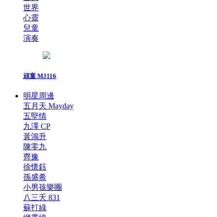
世界
心靈
兒童
演奏
頑童 MJ116
明星周邊
五月天 Mayday
五堅情
九澤 CP
黃鴻升
陳零九
齊豫
徐懷鈺
孫盛希
小男孩樂團
八三夭 831
蘇打綠