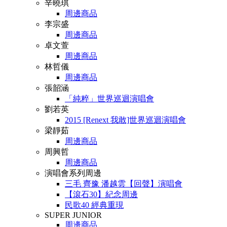
辛曉琪
周邊商品
李宗盛
周邊商品
卓文萱
周邊商品
林哲儀
周邊商品
張韶涵
「純粹」世界巡迴演唱會
劉若英
2015 [Renext 我敢]世界巡迴演唱會
梁靜茹
周邊商品
周興哲
周邊商品
演唱會系列周邊
三毛 齊豫 潘越雲【回聲】演唱會
【滾石30】紀念周邊
民歌40 經典重現
SUPER JUNIOR
周邊商品