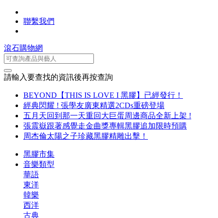
聯繫我們
滾石購物網
請輸入要查找的資訊後再按查詢
BEYOND【THIS IS LOVE I 黑膠】已經發行！
經典閃耀 ! 張學友廣東精選2CDs重磅登場
五月天回到那一天重回大巨蛋周邊商品全新上架 !
張震嶽跟著感覺走金曲獎專輯黑膠追加限時預購
周杰倫太陽之子珍藏黑膠精雕出擊！
黑膠市集
音樂類型
華語
東洋
韓樂
西洋
古典