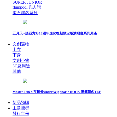
SUPER JUNIOR
flumpool 凡人譜
滾石聯名系列
五月天 - 諾亞方舟10週年進化復刻限定版演唱會系列周邊
文創選物
上衣
下身
文創小物
3C及周邊
其他
Master J 66 × 艾瑋倫UnderNeighbor × ROCK 限量聯名TEE
新品預購
主題搜尋
發行年份