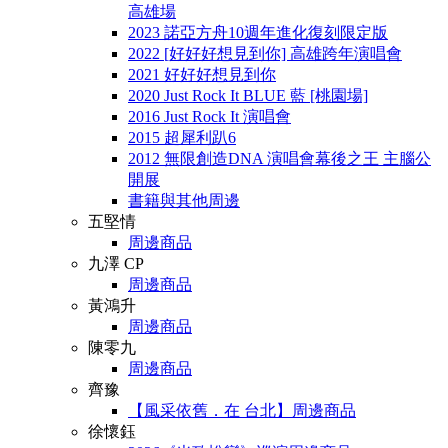
高雄場
2023 諾亞方舟10週年進化復刻限定版
2022 [好好好想見到你] 高雄跨年演唱會
2021 好好好想見到你
2020 Just Rock It BLUE 藍 [桃園場]
2016 Just Rock It 演唱會
2015 超犀利趴6
2012 無限創造DNA 演唱會幕後之王 主腦公
開展
書籍與其他周邊
五堅情
周邊商品
九澤 CP
周邊商品
黃鴻升
周邊商品
陳零九
周邊商品
齊豫
【風采依舊．在 台北】周邊商品
徐懷鈺