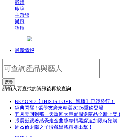
載體
廠牌
主題館
樂風
語種
最新情報
搜尋
請輸入要查找的資訊後再按查詢
BEYOND【THIS IS LOVE I 黑膠】已經發行！
經典閃耀 ! 張學友廣東精選2CDs重磅登場
五月天回到那一天重回大巨蛋周邊商品全新上架 !
張震嶽跟著感覺走金曲獎專輯黑膠追加限時預購
周杰倫太陽之子珍藏黑膠精雕出擊！