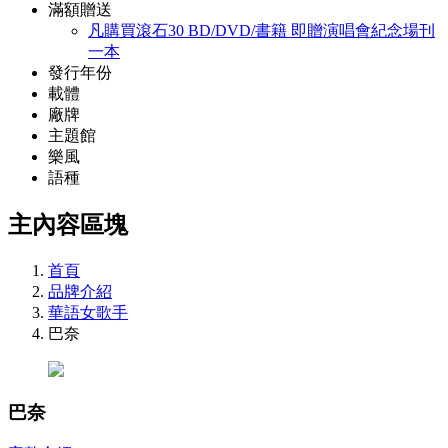
滿額贈送
凡購買滾石30 BD/DVD/書籍 即贈演唱會紀念場刊
一本
發行年份
載體
廠牌
主題館
樂風
語種
主內容區塊
首頁
品牌介紹
華語女歌手
巴奈
巴奈