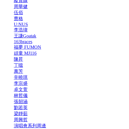
縱貫線
周華健
伍佰
曹格
U:NUS
李浩瑋
王謙Goatak
163braces
福夢 FUMON
頑童 MJ116
陳昇
丁噹
萬芳
辛曉琪
李宗盛
卓文萱
林哲儀
張韶涵
劉若英
梁靜茹
周興哲
演唱會系列周邊