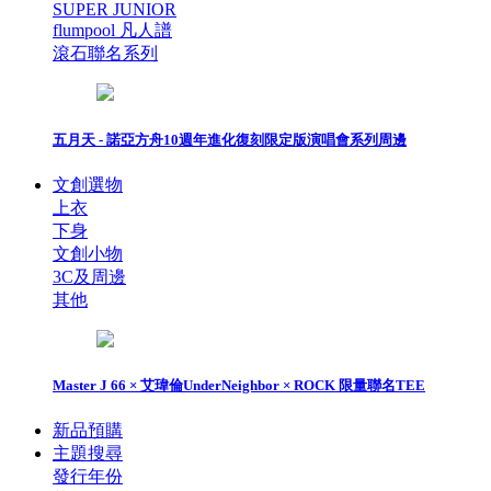
SUPER JUNIOR
flumpool 凡人譜
滾石聯名系列
五月天 - 諾亞方舟10週年進化復刻限定版演唱會系列周邊
文創選物
上衣
下身
文創小物
3C及周邊
其他
Master J 66 × 艾瑋倫UnderNeighbor × ROCK 限量聯名TEE
新品預購
主題搜尋
發行年份