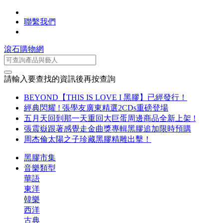
聯繫我們
滾石購物網
請輸入要查找的資訊後再按查詢
BEYOND【THIS IS LOVE I 黑膠】已經發行！
經典閃耀 ! 張學友廣東精選2CDs重磅登場
五月天回到那一天重回大巨蛋周邊商品全新上架 !
張震嶽跟著感覺走金曲獎專輯黑膠追加限時預購
周杰倫太陽之子珍藏黑膠精雕出擊！
黑膠市集
音樂類型
華語
東洋
韓樂
西洋
古典