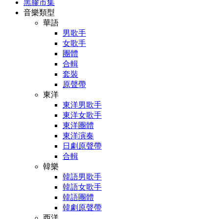
黑膠市集
音樂類型
華語
男歌手
女歌手
團體
合輯
套裝
原聲帶
東洋
東洋男歌手
東洋女歌手
東洋團體
東洋演奏
日劇原聲帶
合輯
韓樂
韓語男歌手
韓語女歌手
韓語團體
韓劇原聲帶
西洋