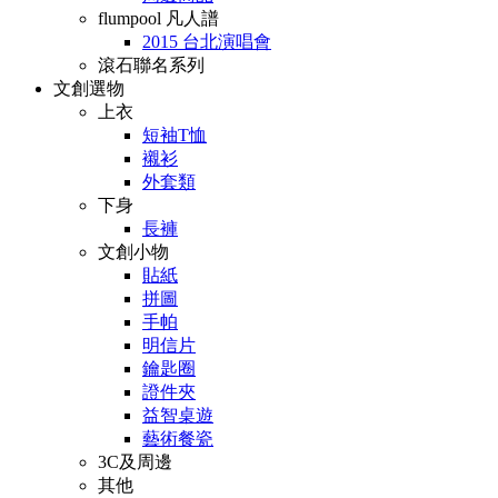
flumpool 凡人譜
2015 台北演唱會
滾石聯名系列
文創選物
上衣
短袖T恤
襯衫
外套類
下身
長褲
文創小物
貼紙
拼圖
手帕
明信片
鑰匙圈
證件夾
益智桌遊
藝術餐瓷
3C及周邊
其他