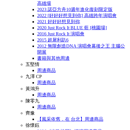
高雄場
2023 諾亞方舟10週年進化復刻限定版
2022 [好好好想見到你] 高雄跨年演唱會
2021 好好好想見到你
2020 Just Rock It BLUE 藍 [桃園場]
2016 Just Rock It 演唱會
2015 超犀利趴6
2012 無限創造DNA 演唱會幕後之王 主腦公
開展
書籍與其他周邊
五堅情
周邊商品
九澤 CP
周邊商品
黃鴻升
周邊商品
陳零九
周邊商品
齊豫
【風采依舊．在 台北】周邊商品
徐懷鈺