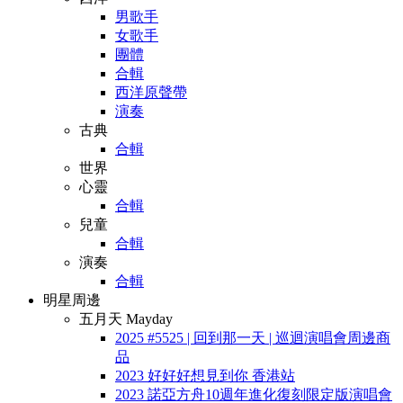
男歌手
女歌手
團體
合輯
西洋原聲帶
演奏
古典
合輯
世界
心靈
合輯
兒童
合輯
演奏
合輯
明星周邊
五月天 Mayday
2025 #5525 | 回到那一天 | 巡迴演唱會周邊商
品
2023 好好好想見到你 香港站
2023 諾亞方舟10週年進化復刻限定版演唱會