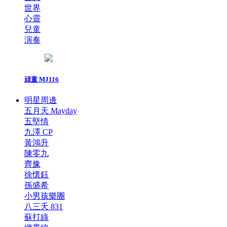
世界
心靈
兒童
演奏
頑童 MJ116
明星周邊
五月天 Mayday
五堅情
九澤 CP
黃鴻升
陳零九
齊豫
徐懷鈺
孫盛希
小男孩樂團
八三夭 831
蘇打綠