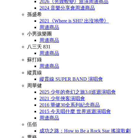
2026《光致蛻變》巡演周邊商品
2024 音樂分享會周邊商品
孫盛希
2021《Where is SHI? 出沒地帶》
周邊商品
小男孩樂團
周邊商品
八三夭 831
周邊商品
蘇打綠
周邊商品
縱貫線
縱貫線 SUPER BAND 演唱會
周華健
2025 少年的奇幻之旅3.0巡迴演唱會
2021 少年俠客演唱會
2016 華健30全系列紀念商品
2015 今天唱什麼 世界巡迴演唱會
周邊商品
伍佰
成功之路：How to Be a Rock Star 搖滾歌劇
曹格