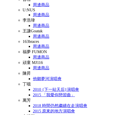
周邊商品
U:NUS
周邊商品
李浩瑋
周邊商品
王謙Goatak
周邊商品
163braces
周邊商品
福夢 FUMON
周邊商品
頑童 MJ116
周邊商品
陳昇
他鄉夢河演唱會
丁噹
2010 {下一站天后}演唱會
2015 「我愛你戀習曲」
萬芳
2018 時間仍然繼續在走演唱會
2015 原來的地方演唱會