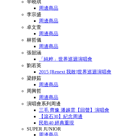
辛曉琪
周邊商品
李宗盛
周邊商品
卓文萱
周邊商品
林哲儀
周邊商品
張韶涵
「純粹」世界巡迴演唱會
劉若英
2015 [Renext 我敢]世界巡迴演唱會
梁靜茹
周邊商品
周興哲
周邊商品
演唱會系列周邊
三毛 齊豫 潘越雲【回聲】演唱會
【滾石30】紀念周邊
民歌40 經典重現
SUPER JUNIOR
周邊商品