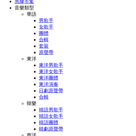
黑膠市集
音樂類型
華語
男歌手
女歌手
團體
合輯
套裝
原聲帶
東洋
東洋男歌手
東洋女歌手
東洋團體
東洋演奏
日劇原聲帶
合輯
韓樂
韓語男歌手
韓語女歌手
韓語團體
韓劇原聲帶
西洋