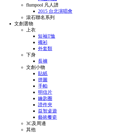
flumpool 凡人譜
2015 台北演唱會
滾石聯名系列
文創選物
上衣
短袖T恤
襯衫
外套類
下身
長褲
文創小物
貼紙
拼圖
手帕
明信片
鑰匙圈
證件夾
益智桌遊
藝術餐瓷
3C及周邊
其他