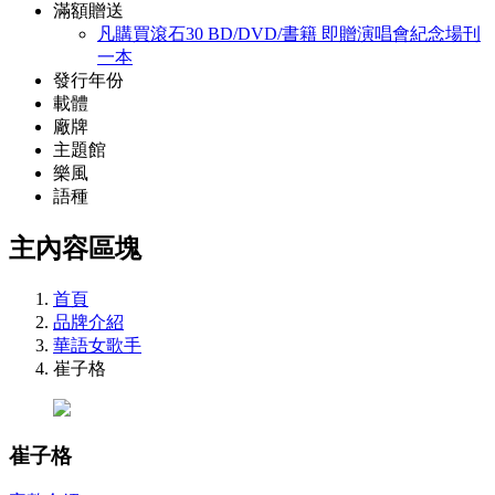
滿額贈送
凡購買滾石30 BD/DVD/書籍 即贈演唱會紀念場刊
一本
發行年份
載體
廠牌
主題館
樂風
語種
主內容區塊
首頁
品牌介紹
華語女歌手
崔子格
崔子格