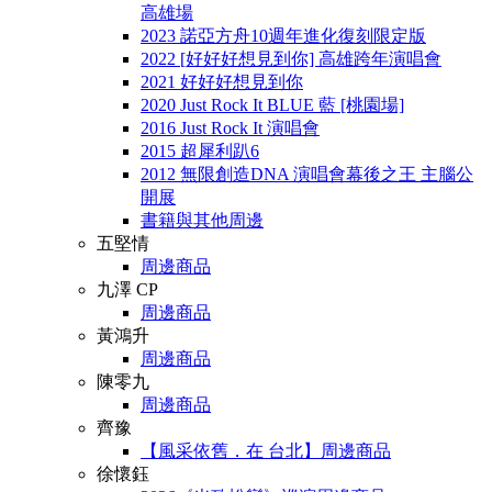
高雄場
2023 諾亞方舟10週年進化復刻限定版
2022 [好好好想見到你] 高雄跨年演唱會
2021 好好好想見到你
2020 Just Rock It BLUE 藍 [桃園場]
2016 Just Rock It 演唱會
2015 超犀利趴6
2012 無限創造DNA 演唱會幕後之王 主腦公
開展
書籍與其他周邊
五堅情
周邊商品
九澤 CP
周邊商品
黃鴻升
周邊商品
陳零九
周邊商品
齊豫
【風采依舊．在 台北】周邊商品
徐懷鈺