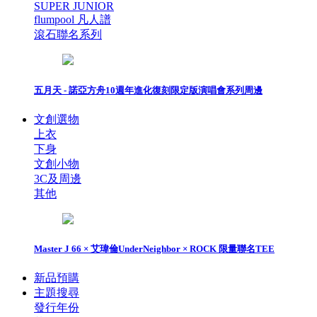
SUPER JUNIOR
flumpool 凡人譜
滾石聯名系列
五月天 - 諾亞方舟10週年進化復刻限定版演唱會系列周邊
文創選物
上衣
下身
文創小物
3C及周邊
其他
Master J 66 × 艾瑋倫UnderNeighbor × ROCK 限量聯名TEE
新品預購
主題搜尋
發行年份