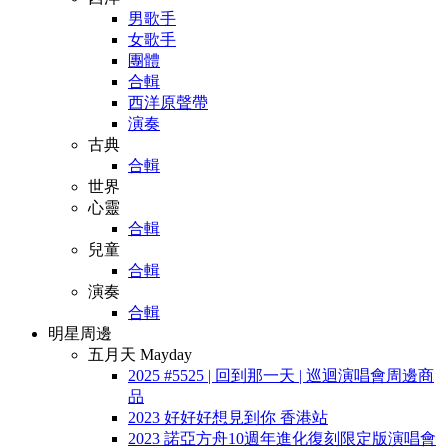
男歌手
女歌手
團體
合輯
西洋原聲帶
演奏
古典
合輯
世界
心靈
合輯
兒童
合輯
演奏
合輯
明星周邊
五月天 Mayday
2025 #5525 | 回到那一天 | 巡迴演唱會周邊商
品
2023 好好好想見到你 香港站
2023 諾亞方舟10週年進化復刻限定版演唱會