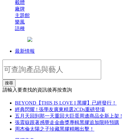
載體
廠牌
主題館
樂風
語種
最新情報
搜尋
請輸入要查找的資訊後再按查詢
BEYOND【THIS IS LOVE I 黑膠】已經發行！
經典閃耀 ! 張學友廣東精選2CDs重磅登場
五月天回到那一天重回大巨蛋周邊商品全新上架 !
張震嶽跟著感覺走金曲獎專輯黑膠追加限時預購
周杰倫太陽之子珍藏黑膠精雕出擊！