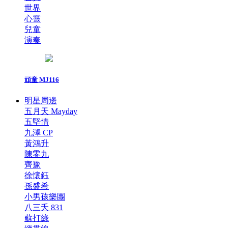
世界
心靈
兒童
演奏
頑童 MJ116
明星周邊
五月天 Mayday
五堅情
九澤 CP
黃鴻升
陳零九
齊豫
徐懷鈺
孫盛希
小男孩樂團
八三夭 831
蘇打綠