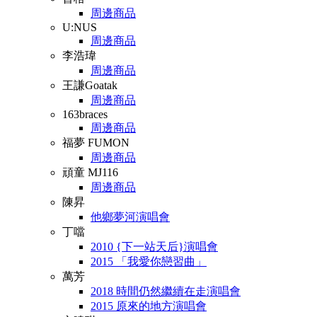
周邊商品
U:NUS
周邊商品
李浩瑋
周邊商品
王謙Goatak
周邊商品
163braces
周邊商品
福夢 FUMON
周邊商品
頑童 MJ116
周邊商品
陳昇
他鄉夢河演唱會
丁噹
2010 {下一站天后}演唱會
2015 「我愛你戀習曲」
萬芳
2018 時間仍然繼續在走演唱會
2015 原來的地方演唱會