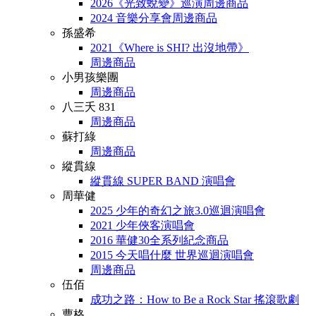
2026《光致蛻變》巡演周邊商品
2024 音樂分享會周邊商品
孫盛希
2021《Where is SHI? 出沒地帶》
周邊商品
小男孩樂團
周邊商品
八三夭 831
周邊商品
蘇打綠
周邊商品
縱貫線
縱貫線 SUPER BAND 演唱會
周華健
2025 少年的奇幻之旅3.0巡迴演唱會
2021 少年俠客演唱會
2016 華健30全系列紀念商品
2015 今天唱什麼 世界巡迴演唱會
周邊商品
伍佰
成功之路：How to Be a Rock Star 搖滾歌劇
曹格