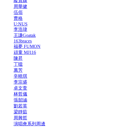
縱貫線
周華健
伍佰
曹格
U:NUS
李浩瑋
王謙Goatak
163braces
福夢 FUMON
頑童 MJ116
陳昇
丁噹
萬芳
辛曉琪
李宗盛
卓文萱
林哲儀
張韶涵
劉若英
梁靜茹
周興哲
演唱會系列周邊