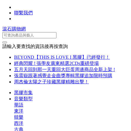
聯繫我們
滾石購物網
請輸入要查找的資訊後再按查詢
BEYOND【THIS IS LOVE I 黑膠】已經發行！
經典閃耀 ! 張學友廣東精選2CDs重磅登場
五月天回到那一天重回大巨蛋周邊商品全新上架 !
張震嶽跟著感覺走金曲獎專輯黑膠追加限時預購
周杰倫太陽之子珍藏黑膠精雕出擊！
黑膠市集
音樂類型
華語
東洋
韓樂
西洋
古典