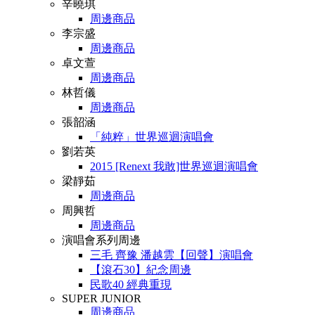
辛曉琪
周邊商品
李宗盛
周邊商品
卓文萱
周邊商品
林哲儀
周邊商品
張韶涵
「純粹」世界巡迴演唱會
劉若英
2015 [Renext 我敢]世界巡迴演唱會
梁靜茹
周邊商品
周興哲
周邊商品
演唱會系列周邊
三毛 齊豫 潘越雲【回聲】演唱會
【滾石30】紀念周邊
民歌40 經典重現
SUPER JUNIOR
周邊商品