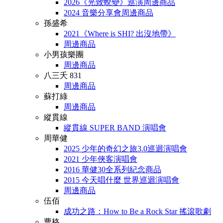
2026《光致蛻變》巡演周邊商品
2024 音樂分享會周邊商品
孫盛希
2021《Where is SHI? 出沒地帶》
周邊商品
小男孩樂團
周邊商品
八三夭 831
周邊商品
蘇打綠
周邊商品
縱貫線
縱貫線 SUPER BAND 演唱會
周華健
2025 少年的奇幻之旅3.0巡迴演唱會
2021 少年俠客演唱會
2016 華健30全系列紀念商品
2015 今天唱什麼 世界巡迴演唱會
周邊商品
伍佰
成功之路：How to Be a Rock Star 搖滾歌劇
曹格