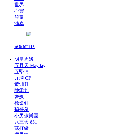
世界
心靈
兒童
演奏
頑童 MJ116
明星周邊
五月天 Mayday
五堅情
九澤 CP
黃鴻升
陳零九
齊豫
徐懷鈺
孫盛希
小男孩樂團
八三夭 831
蘇打綠