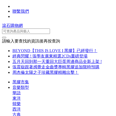
聯繫我們
滾石購物網
請輸入要查找的資訊後再按查詢
BEYOND【THIS IS LOVE I 黑膠】已經發行！
經典閃耀 ! 張學友廣東精選2CDs重磅登場
五月天回到那一天重回大巨蛋周邊商品全新上架 !
張震嶽跟著感覺走金曲獎專輯黑膠追加限時預購
周杰倫太陽之子珍藏黑膠精雕出擊！
黑膠市集
音樂類型
華語
東洋
韓樂
西洋
古典