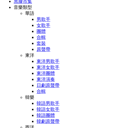
黑膠市集
音樂類型
華語
男歌手
女歌手
團體
合輯
套裝
原聲帶
東洋
東洋男歌手
東洋女歌手
東洋團體
東洋演奏
日劇原聲帶
合輯
韓樂
韓語男歌手
韓語女歌手
韓語團體
韓劇原聲帶
西洋