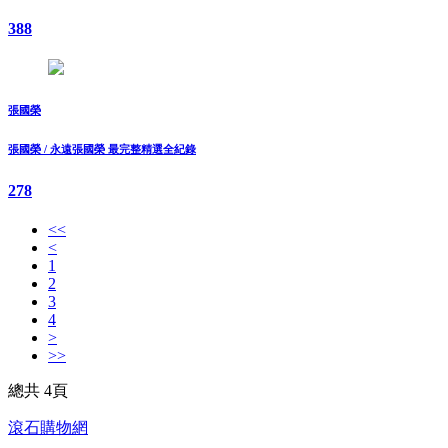
388
張國榮
張國榮 / 永遠張國榮 最完整精選全紀錄
278
<<
<
1
2
3
4
>
>>
總共 4頁
滾石購物網