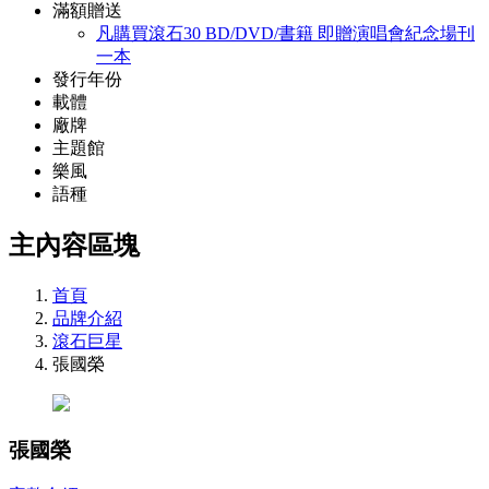
滿額贈送
凡購買滾石30 BD/DVD/書籍 即贈演唱會紀念場刊
一本
發行年份
載體
廠牌
主題館
樂風
語種
主內容區塊
首頁
品牌介紹
滾石巨星
張國榮
張國榮