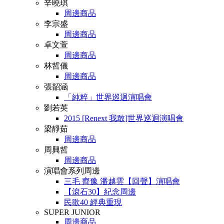
辛曉琪
周邊商品
李宗盛
周邊商品
卓文萱
周邊商品
林哲儀
周邊商品
張韶涵
「純粹」世界巡迴演唱會
劉若英
2015 [Renext 我敢]世界巡迴演唱會
梁靜茹
周邊商品
周興哲
周邊商品
演唱會系列周邊
三毛 齊豫 潘越雲【回聲】演唱會
【滾石30】紀念周邊
民歌40 經典重現
SUPER JUNIOR
周邊商品