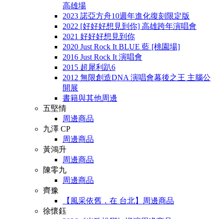
高雄場
2023 諾亞方舟10週年進化復刻限定版
2022 [好好好想見到你] 高雄跨年演唱會
2021 好好好想見到你
2020 Just Rock It BLUE 藍 [桃園場]
2016 Just Rock It 演唱會
2015 超犀利趴6
2012 無限創造DNA 演唱會幕後之王 主腦公
開展
書籍與其他周邊
五堅情
周邊商品
九澤 CP
周邊商品
黃鴻升
周邊商品
陳零九
周邊商品
齊豫
【風采依舊．在 台北】周邊商品
徐懷鈺