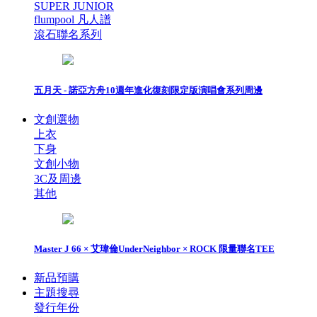
SUPER JUNIOR
flumpool 凡人譜
滾石聯名系列
五月天 - 諾亞方舟10週年進化復刻限定版演唱會系列周邊
文創選物
上衣
下身
文創小物
3C及周邊
其他
Master J 66 × 艾瑋倫UnderNeighbor × ROCK 限量聯名TEE
新品預購
主題搜尋
發行年份