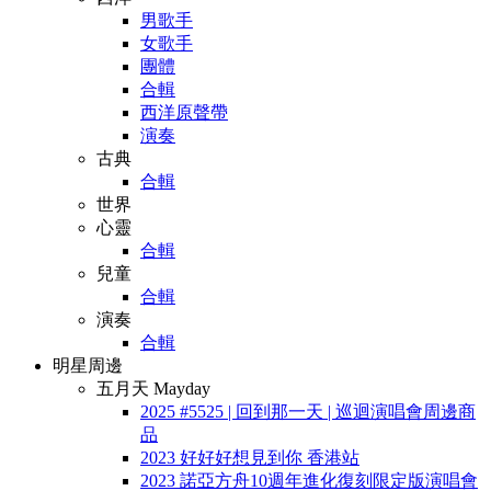
男歌手
女歌手
團體
合輯
西洋原聲帶
演奏
古典
合輯
世界
心靈
合輯
兒童
合輯
演奏
合輯
明星周邊
五月天 Mayday
2025 #5525 | 回到那一天 | 巡迴演唱會周邊商
品
2023 好好好想見到你 香港站
2023 諾亞方舟10週年進化復刻限定版演唱會