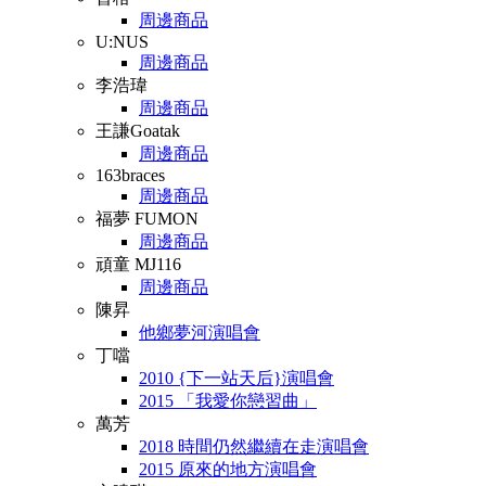
周邊商品
U:NUS
周邊商品
李浩瑋
周邊商品
王謙Goatak
周邊商品
163braces
周邊商品
福夢 FUMON
周邊商品
頑童 MJ116
周邊商品
陳昇
他鄉夢河演唱會
丁噹
2010 {下一站天后}演唱會
2015 「我愛你戀習曲」
萬芳
2018 時間仍然繼續在走演唱會
2015 原來的地方演唱會