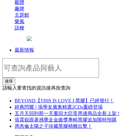
載體
廠牌
主題館
樂風
語種
最新情報
搜尋
請輸入要查找的資訊後再按查詢
BEYOND【THIS IS LOVE I 黑膠】已經發行！
經典閃耀 ! 張學友廣東精選2CDs重磅登場
五月天回到那一天重回大巨蛋周邊商品全新上架 !
張震嶽跟著感覺走金曲獎專輯黑膠追加限時預購
周杰倫太陽之子珍藏黑膠精雕出擊！