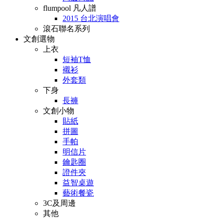
flumpool 凡人譜
2015 台北演唱會
滾石聯名系列
文創選物
上衣
短袖T恤
襯衫
外套類
下身
長褲
文創小物
貼紙
拼圖
手帕
明信片
鑰匙圈
證件夾
益智桌遊
藝術餐瓷
3C及周邊
其他