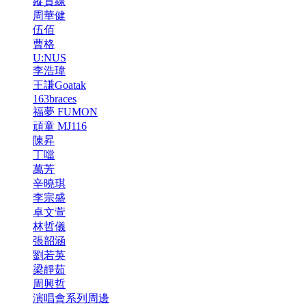
縱貫線
周華健
伍佰
曹格
U:NUS
李浩瑋
王謙Goatak
163braces
福夢 FUMON
頑童 MJ116
陳昇
丁噹
萬芳
辛曉琪
李宗盛
卓文萱
林哲儀
張韶涵
劉若英
梁靜茹
周興哲
演唱會系列周邊