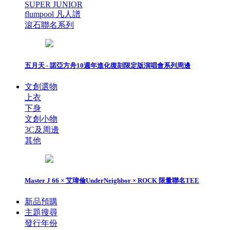
SUPER JUNIOR
flumpool 凡人譜
滾石聯名系列
五月天 - 諾亞方舟10週年進化復刻限定版演唱會系列周邊
文創選物
上衣
下身
文創小物
3C及周邊
其他
Master J 66 × 艾瑋倫UnderNeighbor × ROCK 限量聯名TEE
新品預購
主題搜尋
發行年份