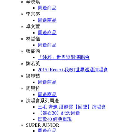
辛曉琪
周邊商品
李宗盛
周邊商品
卓文萱
周邊商品
林哲儀
周邊商品
張韶涵
「純粹」世界巡迴演唱會
劉若英
2015 [Renext 我敢]世界巡迴演唱會
梁靜茹
周邊商品
周興哲
周邊商品
演唱會系列周邊
三毛 齊豫 潘越雲【回聲】演唱會
【滾石30】紀念周邊
民歌40 經典重現
SUPER JUNIOR
周邊商品