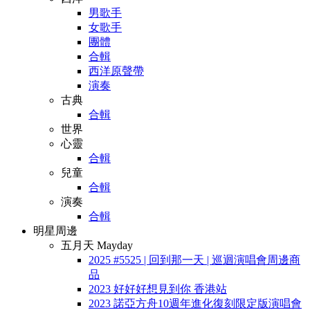
男歌手
女歌手
團體
合輯
西洋原聲帶
演奏
古典
合輯
世界
心靈
合輯
兒童
合輯
演奏
合輯
明星周邊
五月天 Mayday
2025 #5525 | 回到那一天 | 巡迴演唱會周邊商
品
2023 好好好想見到你 香港站
2023 諾亞方舟10週年進化復刻限定版演唱會