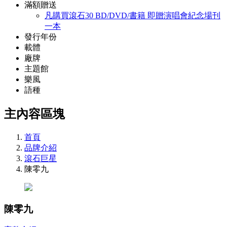
滿額贈送
凡購買滾石30 BD/DVD/書籍 即贈演唱會紀念場刊
一本
發行年份
載體
廠牌
主題館
樂風
語種
主內容區塊
首頁
品牌介紹
滾石巨星
陳零九
陳零九