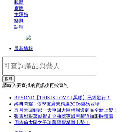
載體
廠牌
主題館
樂風
語種
最新情報
搜尋
請輸入要查找的資訊後再按查詢
BEYOND【THIS IS LOVE I 黑膠】已經發行！
經典閃耀 ! 張學友廣東精選2CDs重磅登場
五月天回到那一天重回大巨蛋周邊商品全新上架 !
張震嶽跟著感覺走金曲獎專輯黑膠追加限時預購
周杰倫太陽之子珍藏黑膠精雕出擊！