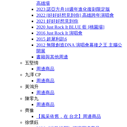
高雄場
2023 諾亞方舟10週年進化復刻限定版
2022 [好好好想見到你] 高雄跨年演唱會
2021 好好好想見到你
2020 Just Rock It BLUE 藍 [桃園場]
2016 Just Rock It 演唱會
2015 超犀利趴6
2012 無限創造DNA 演唱會幕後之王 主腦公
開展
書籍與其他周邊
五堅情
周邊商品
九澤 CP
周邊商品
黃鴻升
周邊商品
陳零九
周邊商品
齊豫
【風采依舊．在 台北】周邊商品
徐懷鈺