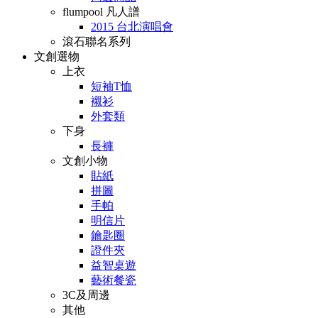
flumpool 凡人譜
2015 台北演唱會
滾石聯名系列
文創選物
上衣
短袖T恤
襯衫
外套類
下身
長褲
文創小物
貼紙
拼圖
手帕
明信片
鑰匙圈
證件夾
益智桌遊
藝術餐瓷
3C及周邊
其他