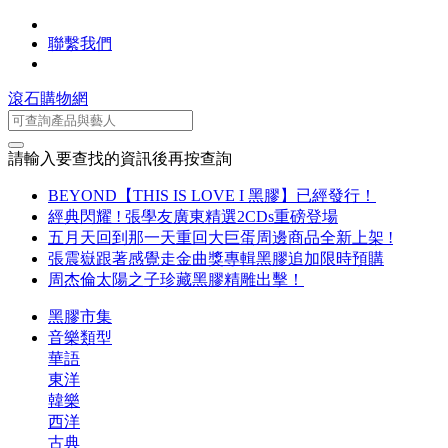
聯繫我們
滾石購物網
請輸入要查找的資訊後再按查詢
BEYOND【THIS IS LOVE I 黑膠】已經發行！
經典閃耀 ! 張學友廣東精選2CDs重磅登場
五月天回到那一天重回大巨蛋周邊商品全新上架 !
張震嶽跟著感覺走金曲獎專輯黑膠追加限時預購
周杰倫太陽之子珍藏黑膠精雕出擊！
黑膠市集
音樂類型
華語
東洋
韓樂
西洋
古典