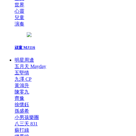
世界
心靈
兒童
演奏
頑童 MJ116
明星周邊
五月天 Mayday
五堅情
九澤 CP
黃鴻升
陳零九
齊豫
徐懷鈺
孫盛希
小男孩樂團
八三夭 831
蘇打綠