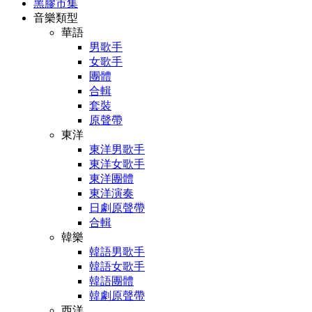
黑膠市集
音樂類型
華語
男歌手
女歌手
團體
合輯
套裝
原聲帶
東洋
東洋男歌手
東洋女歌手
東洋團體
東洋演奏
日劇原聲帶
合輯
韓樂
韓語男歌手
韓語女歌手
韓語團體
韓劇原聲帶
西洋