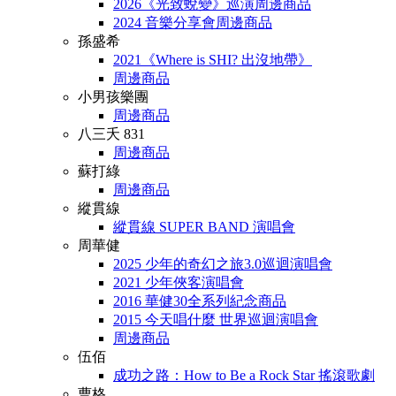
2026《光致蛻變》巡演周邊商品
2024 音樂分享會周邊商品
孫盛希
2021《Where is SHI? 出沒地帶》
周邊商品
小男孩樂團
周邊商品
八三夭 831
周邊商品
蘇打綠
周邊商品
縱貫線
縱貫線 SUPER BAND 演唱會
周華健
2025 少年的奇幻之旅3.0巡迴演唱會
2021 少年俠客演唱會
2016 華健30全系列紀念商品
2015 今天唱什麼 世界巡迴演唱會
周邊商品
伍佰
成功之路：How to Be a Rock Star 搖滾歌劇
曹格