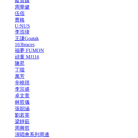
縱貫線
周華健
伍佰
曹格
U:NUS
李浩瑋
王謙Goatak
163braces
福夢 FUMON
頑童 MJ116
陳昇
丁噹
萬芳
辛曉琪
李宗盛
卓文萱
林哲儀
張韶涵
劉若英
梁靜茹
周興哲
演唱會系列周邊