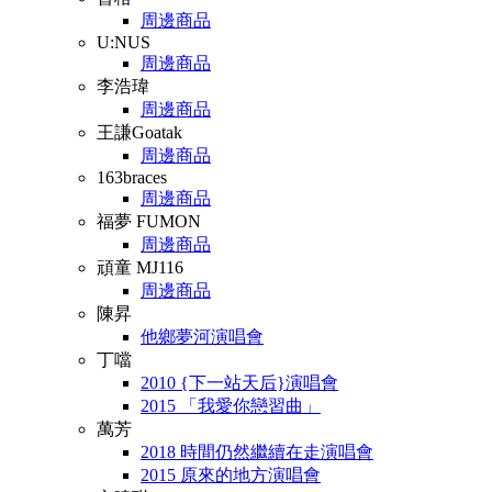
周邊商品
U:NUS
周邊商品
李浩瑋
周邊商品
王謙Goatak
周邊商品
163braces
周邊商品
福夢 FUMON
周邊商品
頑童 MJ116
周邊商品
陳昇
他鄉夢河演唱會
丁噹
2010 {下一站天后}演唱會
2015 「我愛你戀習曲」
萬芳
2018 時間仍然繼續在走演唱會
2015 原來的地方演唱會