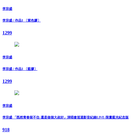
李宗盛
李宗盛 / 作品1 〔紫色膠〕
1299
李宗盛
李宗盛 / 作品1 〔藍膠〕
1299
李宗盛
李宗盛 「既然青春留不住-還是做個大叔好」演唱會巡迴影音紀錄LIVE-限量藍光紀念版
918