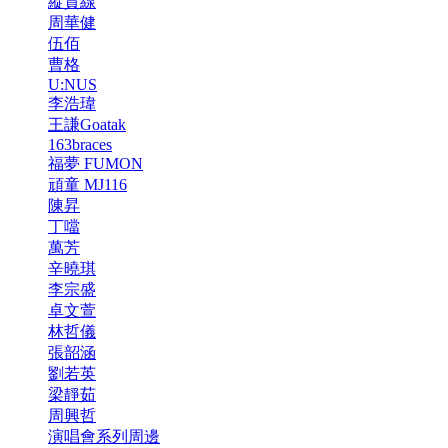
縱貫線
周華健
伍佰
曹格
U:NUS
李浩瑋
王謙Goatak
163braces
福夢 FUMON
頑童 MJ116
陳昇
丁噹
萬芳
辛曉琪
李宗盛
卓文萱
林哲儀
張韶涵
劉若英
梁靜茹
周興哲
演唱會系列周邊