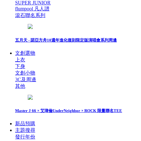
SUPER JUNIOR
flumpool 凡人譜
滾石聯名系列
五月天 - 諾亞方舟10週年進化復刻限定版演唱會系列周邊
文創選物
上衣
下身
文創小物
3C及周邊
其他
Master J 66 × 艾瑋倫UnderNeighbor × ROCK 限量聯名TEE
新品預購
主題搜尋
發行年份