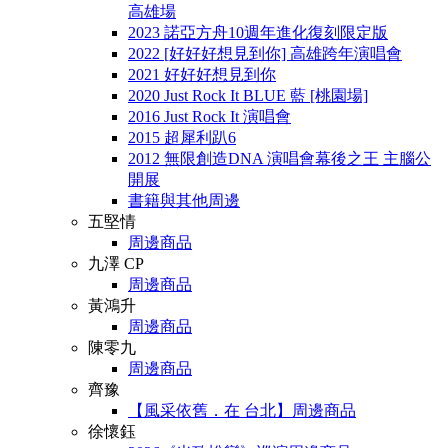
高雄場
2023 諾亞方舟10週年進化復刻限定版
2022 [好好好想見到你] 高雄跨年演唱會
2021 好好好想見到你
2020 Just Rock It BLUE 藍 [桃園場]
2016 Just Rock It 演唱會
2015 超犀利趴6
2012 無限創造DNA 演唱會幕後之王 主腦公
開展
書籍與其他周邊
五堅情
周邊商品
九澤 CP
周邊商品
黃鴻升
周邊商品
陳零九
周邊商品
齊豫
【風采依舊．在 台北】周邊商品
徐懷鈺