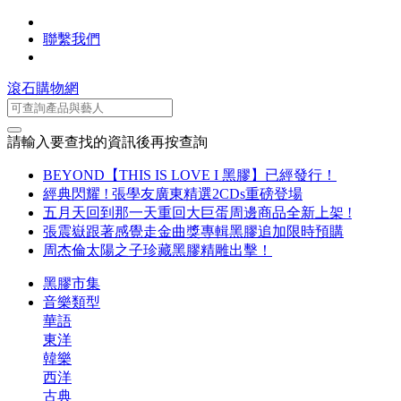
聯繫我們
滾石購物網
請輸入要查找的資訊後再按查詢
BEYOND【THIS IS LOVE I 黑膠】已經發行！
經典閃耀 ! 張學友廣東精選2CDs重磅登場
五月天回到那一天重回大巨蛋周邊商品全新上架 !
張震嶽跟著感覺走金曲獎專輯黑膠追加限時預購
周杰倫太陽之子珍藏黑膠精雕出擊！
黑膠市集
音樂類型
華語
東洋
韓樂
西洋
古典