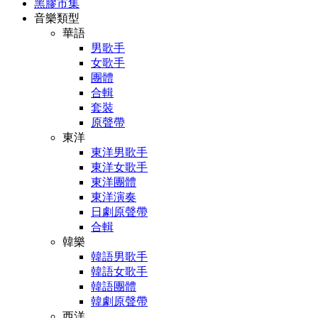
黑膠市集
音樂類型
華語
男歌手
女歌手
團體
合輯
套裝
原聲帶
東洋
東洋男歌手
東洋女歌手
東洋團體
東洋演奏
日劇原聲帶
合輯
韓樂
韓語男歌手
韓語女歌手
韓語團體
韓劇原聲帶
西洋