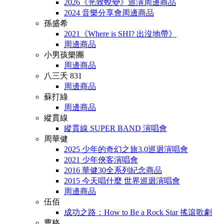
2026《光致蛻變》巡演周邊商品
2024 音樂分享會周邊商品
孫盛希
2021《Where is SHI? 出沒地帶》
周邊商品
小男孩樂團
周邊商品
八三夭 831
周邊商品
蘇打綠
周邊商品
縱貫線
縱貫線 SUPER BAND 演唱會
周華健
2025 少年的奇幻之旅3.0巡迴演唱會
2021 少年俠客演唱會
2016 華健30全系列紀念商品
2015 今天唱什麼 世界巡迴演唱會
周邊商品
伍佰
成功之路：How to Be a Rock Star 搖滾歌劇
曹格