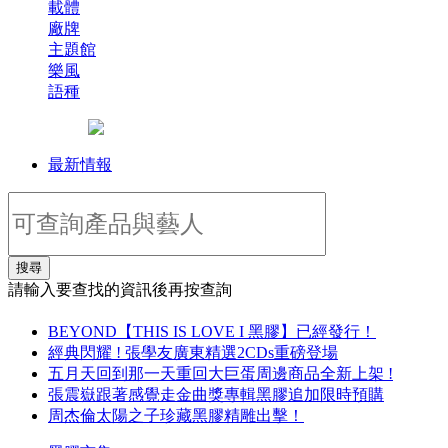
載體
廠牌
主題館
樂風
語種
最新情報
搜尋
請輸入要查找的資訊後再按查詢
BEYOND【THIS IS LOVE I 黑膠】已經發行！
經典閃耀 ! 張學友廣東精選2CDs重磅登場
五月天回到那一天重回大巨蛋周邊商品全新上架 !
張震嶽跟著感覺走金曲獎專輯黑膠追加限時預購
周杰倫太陽之子珍藏黑膠精雕出擊！