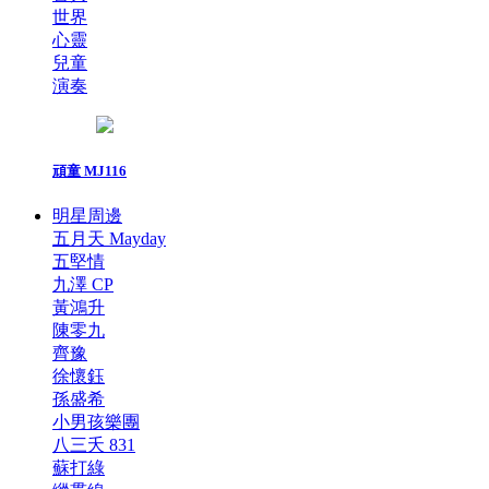
世界
心靈
兒童
演奏
頑童 MJ116
明星周邊
五月天 Mayday
五堅情
九澤 CP
黃鴻升
陳零九
齊豫
徐懷鈺
孫盛希
小男孩樂團
八三夭 831
蘇打綠