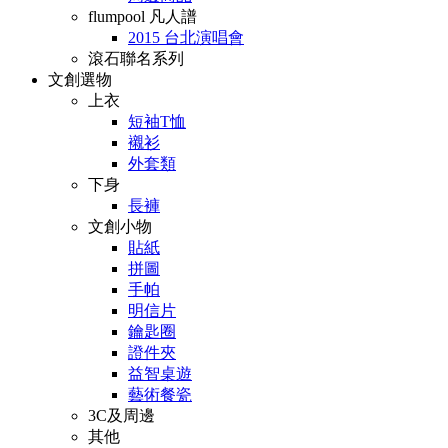
flumpool 凡人譜
2015 台北演唱會
滾石聯名系列
文創選物
上衣
短袖T恤
襯衫
外套類
下身
長褲
文創小物
貼紙
拼圖
手帕
明信片
鑰匙圈
證件夾
益智桌遊
藝術餐瓷
3C及周邊
其他