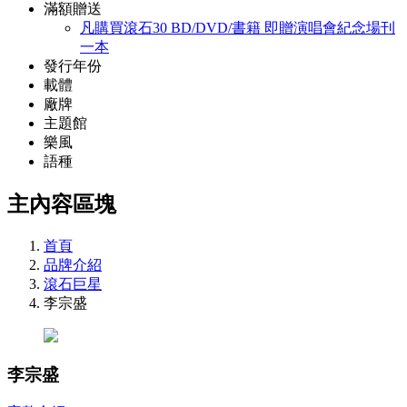
滿額贈送
凡購買滾石30 BD/DVD/書籍 即贈演唱會紀念場刊
一本
發行年份
載體
廠牌
主題館
樂風
語種
主內容區塊
首頁
品牌介紹
滾石巨星
李宗盛
李宗盛