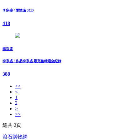
李宗盛 / 愛情論 3CD
418
李宗盛
李宗盛 / 作品李宗盛 最完整精選全紀錄
388
<<
<
1
2
>
>>
總共 2頁
滾石購物網