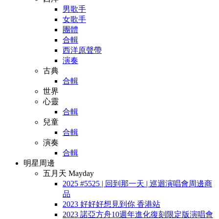
男歌手
女歌手
團體
合輯
西洋原聲帶
演奏
古典
合輯
世界
心靈
合輯
兒童
合輯
演奏
合輯
明星周邊
五月天 Mayday
2025 #5525 | 回到那一天 | 巡迴演唱會周邊商
品
2023 好好好想見到你 香港站
2023 諾亞方舟10週年進化復刻限定版演唱會