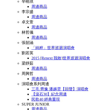
辛曉琪
周邊商品
李宗盛
周邊商品
卓文萱
周邊商品
林哲儀
周邊商品
張韶涵
「純粹」世界巡迴演唱會
劉若英
2015 [Renext 我敢]世界巡迴演唱會
梁靜茹
周邊商品
周興哲
周邊商品
演唱會系列周邊
三毛 齊豫 潘越雲【回聲】演唱會
【滾石30】紀念周邊
民歌40 經典重現
SUPER JUNIOR
周邊商品