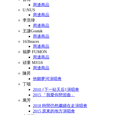
周邊商品
U:NUS
周邊商品
李浩瑋
周邊商品
王謙Goatak
周邊商品
163braces
周邊商品
福夢 FUMON
周邊商品
頑童 MJ116
周邊商品
陳昇
他鄉夢河演唱會
丁噹
2010 {下一站天后}演唱會
2015 「我愛你戀習曲」
萬芳
2018 時間仍然繼續在走演唱會
2015 原來的地方演唱會