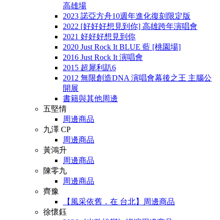
高雄場
2023 諾亞方舟10週年進化復刻限定版
2022 [好好好想見到你] 高雄跨年演唱會
2021 好好好想見到你
2020 Just Rock It BLUE 藍 [桃園場]
2016 Just Rock It 演唱會
2015 超犀利趴6
2012 無限創造DNA 演唱會幕後之王 主腦公
開展
書籍與其他周邊
五堅情
周邊商品
九澤 CP
周邊商品
黃鴻升
周邊商品
陳零九
周邊商品
齊豫
【風采依舊．在 台北】周邊商品
徐懷鈺