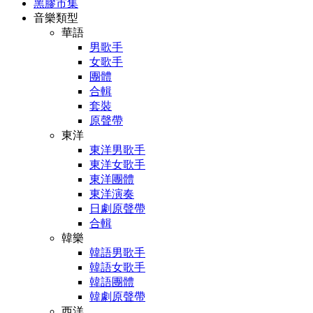
黑膠市集
音樂類型
華語
男歌手
女歌手
團體
合輯
套裝
原聲帶
東洋
東洋男歌手
東洋女歌手
東洋團體
東洋演奏
日劇原聲帶
合輯
韓樂
韓語男歌手
韓語女歌手
韓語團體
韓劇原聲帶
西洋