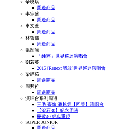
辛曉琪
周邊商品
李宗盛
周邊商品
卓文萱
周邊商品
林哲儀
周邊商品
張韶涵
「純粹」世界巡迴演唱會
劉若英
2015 [Renext 我敢]世界巡迴演唱會
梁靜茹
周邊商品
周興哲
周邊商品
演唱會系列周邊
三毛 齊豫 潘越雲【回聲】演唱會
【滾石30】紀念周邊
民歌40 經典重現
SUPER JUNIOR
周邊商品