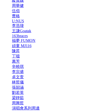
縱貫線
周華健
伍佰
曹格
U:NUS
李浩瑋
王謙Goatak
163braces
福夢 FUMON
頑童 MJ116
陳昇
丁噹
萬芳
辛曉琪
李宗盛
卓文萱
林哲儀
張韶涵
劉若英
梁靜茹
周興哲
演唱會系列周邊