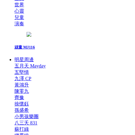
世界
心靈
兒童
演奏
頑童 MJ116
明星周邊
五月天 Mayday
五堅情
九澤 CP
黃鴻升
陳零九
齊豫
徐懷鈺
孫盛希
小男孩樂團
八三夭 831
蘇打綠