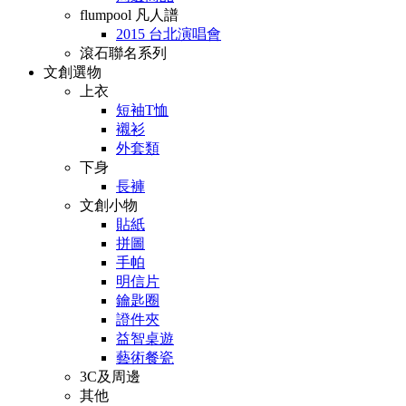
flumpool 凡人譜
2015 台北演唱會
滾石聯名系列
文創選物
上衣
短袖T恤
襯衫
外套類
下身
長褲
文創小物
貼紙
拼圖
手帕
明信片
鑰匙圈
證件夾
益智桌遊
藝術餐瓷
3C及周邊
其他