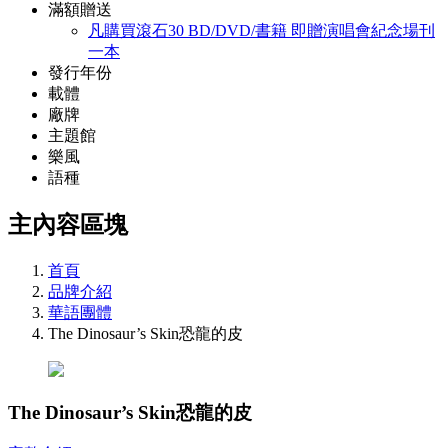
滿額贈送
凡購買滾石30 BD/DVD/書籍 即贈演唱會紀念場刊
一本
發行年份
載體
廠牌
主題館
樂風
語種
主內容區塊
首頁
品牌介紹
華語團體
The Dinosaur’s Skin恐龍的皮
The Dinosaur’s Skin恐龍的皮