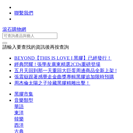
聯繫我們
滾石購物網
請輸入要查找的資訊後再按查詢
BEYOND【THIS IS LOVE I 黑膠】已經發行！
經典閃耀 ! 張學友廣東精選2CDs重磅登場
五月天回到那一天重回大巨蛋周邊商品全新上架 !
張震嶽跟著感覺走金曲獎專輯黑膠追加限時預購
周杰倫太陽之子珍藏黑膠精雕出擊！
黑膠市集
音樂類型
華語
東洋
韓樂
西洋
古典