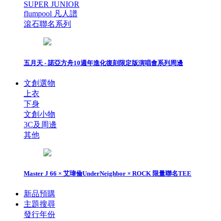
SUPER JUNIOR
flumpool 凡人譜
滾石聯名系列
五月天 - 諾亞方舟10週年進化復刻限定版演唱會系列周邊
文創選物
上衣
下身
文創小物
3C及周邊
其他
Master J 66 × 艾瑋倫UnderNeighbor × ROCK 限量聯名TEE
新品預購
主題搜尋
發行年份