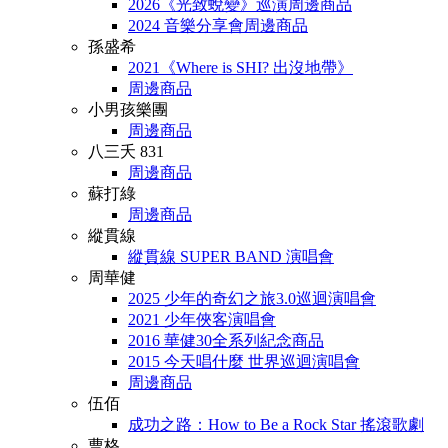
2026《光致蛻變》巡演周邊商品
2024 音樂分享會周邊商品
孫盛希
2021《Where is SHI? 出沒地帶》
周邊商品
小男孩樂團
周邊商品
八三夭 831
周邊商品
蘇打綠
周邊商品
縱貫線
縱貫線 SUPER BAND 演唱會
周華健
2025 少年的奇幻之旅3.0巡迴演唱會
2021 少年俠客演唱會
2016 華健30全系列紀念商品
2015 今天唱什麼 世界巡迴演唱會
周邊商品
伍佰
成功之路：How to Be a Rock Star 搖滾歌劇
曹格