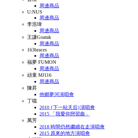
周邊商品
U:NUS
周邊商品
李浩瑋
周邊商品
王謙Goatak
周邊商品
163braces
周邊商品
福夢 FUMON
周邊商品
頑童 MJ116
周邊商品
陳昇
他鄉夢河演唱會
丁噹
2010 {下一站天后}演唱會
2015 「我愛你戀習曲」
萬芳
2018 時間仍然繼續在走演唱會
2015 原來的地方演唱會