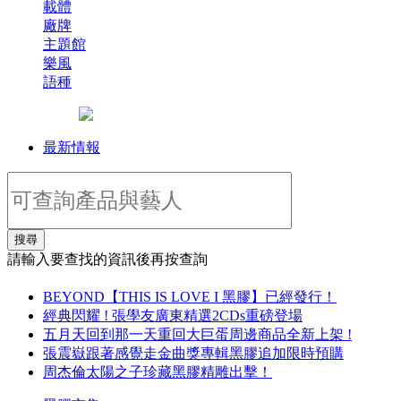
載體
廠牌
主題館
樂風
語種
最新情報
搜尋
請輸入要查找的資訊後再按查詢
BEYOND【THIS IS LOVE I 黑膠】已經發行！
經典閃耀 ! 張學友廣東精選2CDs重磅登場
五月天回到那一天重回大巨蛋周邊商品全新上架 !
張震嶽跟著感覺走金曲獎專輯黑膠追加限時預購
周杰倫太陽之子珍藏黑膠精雕出擊！