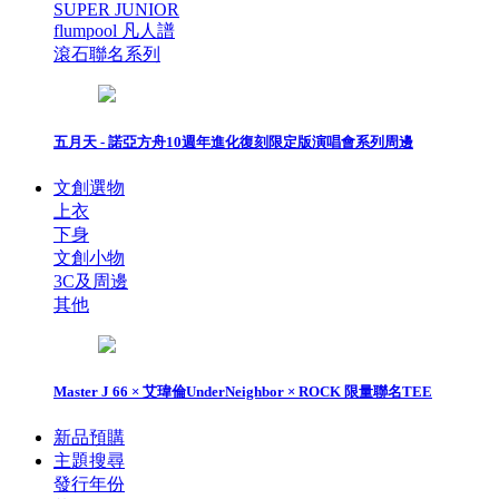
SUPER JUNIOR
flumpool 凡人譜
滾石聯名系列
五月天 - 諾亞方舟10週年進化復刻限定版演唱會系列周邊
文創選物
上衣
下身
文創小物
3C及周邊
其他
Master J 66 × 艾瑋倫UnderNeighbor × ROCK 限量聯名TEE
新品預購
主題搜尋
發行年份