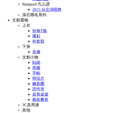
flumpool 凡人譜
2015 台北演唱會
滾石聯名系列
文創選物
上衣
短袖T恤
襯衫
外套類
下身
長褲
文創小物
貼紙
拼圖
手帕
明信片
鑰匙圈
證件夾
益智桌遊
藝術餐瓷
3C及周邊
其他