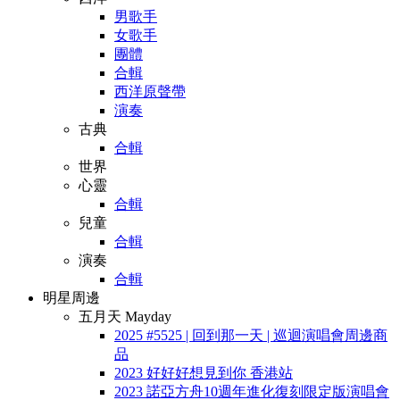
男歌手
女歌手
團體
合輯
西洋原聲帶
演奏
古典
合輯
世界
心靈
合輯
兒童
合輯
演奏
合輯
明星周邊
五月天 Mayday
2025 #5525 | 回到那一天 | 巡迴演唱會周邊商
品
2023 好好好想見到你 香港站
2023 諾亞方舟10週年進化復刻限定版演唱會