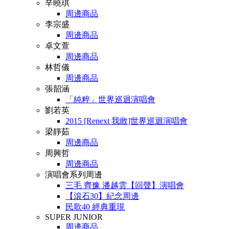
辛曉琪
周邊商品
李宗盛
周邊商品
卓文萱
周邊商品
林哲儀
周邊商品
張韶涵
「純粹」世界巡迴演唱會
劉若英
2015 [Renext 我敢]世界巡迴演唱會
梁靜茹
周邊商品
周興哲
周邊商品
演唱會系列周邊
三毛 齊豫 潘越雲【回聲】演唱會
【滾石30】紀念周邊
民歌40 經典重現
SUPER JUNIOR
周邊商品