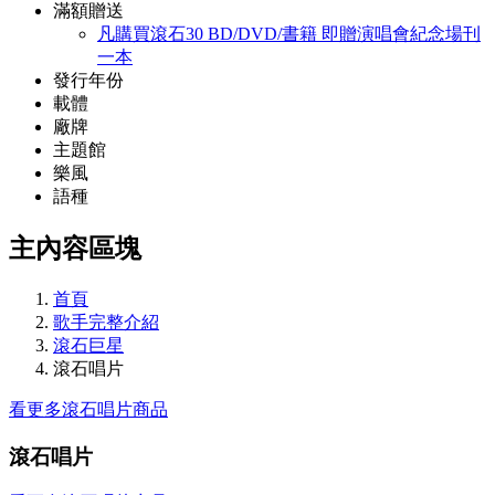
滿額贈送
凡購買滾石30 BD/DVD/書籍 即贈演唱會紀念場刊
一本
發行年份
載體
廠牌
主題館
樂風
語種
主內容區塊
首頁
歌手完整介紹
滾石巨星
滾石唱片
看更多滾石唱片商品
滾石唱片