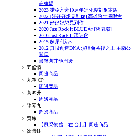
高雄場
2023 諾亞方舟10週年進化復刻限定版
2022 [好好好想見到你] 高雄跨年演唱會
2021 好好好想見到你
2020 Just Rock It BLUE 藍 [桃園場]
2016 Just Rock It 演唱會
2015 超犀利趴6
2012 無限創造DNA 演唱會幕後之王 主腦公
開展
書籍與其他周邊
五堅情
周邊商品
九澤 CP
周邊商品
黃鴻升
周邊商品
陳零九
周邊商品
齊豫
【風采依舊．在 台北】周邊商品
徐懷鈺