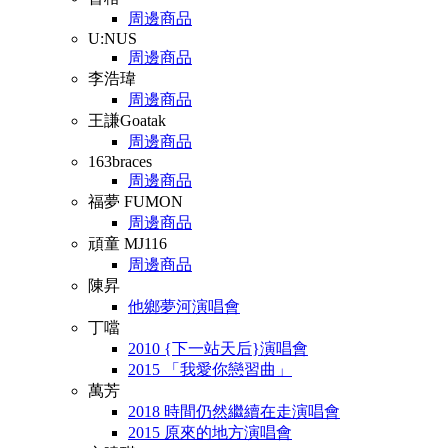
周邊商品
U:NUS
周邊商品
李浩瑋
周邊商品
王謙Goatak
周邊商品
163braces
周邊商品
福夢 FUMON
周邊商品
頑童 MJ116
周邊商品
陳昇
他鄉夢河演唱會
丁噹
2010 {下一站天后}演唱會
2015 「我愛你戀習曲」
萬芳
2018 時間仍然繼續在走演唱會
2015 原來的地方演唱會