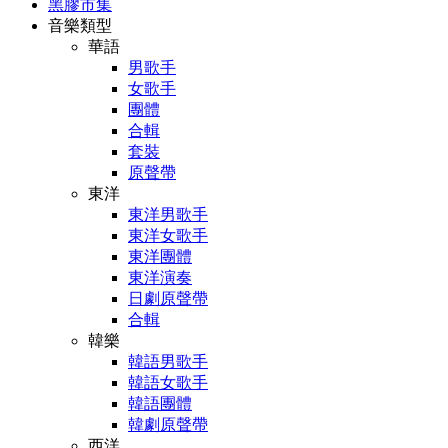
黑膠市集
音樂類型
華語
男歌手
女歌手
團體
合輯
套裝
原聲帶
東洋
東洋男歌手
東洋女歌手
東洋團體
東洋演奏
日劇原聲帶
合輯
韓樂
韓語男歌手
韓語女歌手
韓語團體
韓劇原聲帶
西洋