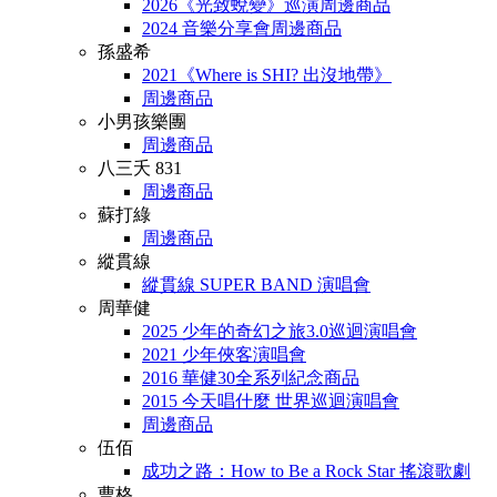
2026《光致蛻變》巡演周邊商品
2024 音樂分享會周邊商品
孫盛希
2021《Where is SHI? 出沒地帶》
周邊商品
小男孩樂團
周邊商品
八三夭 831
周邊商品
蘇打綠
周邊商品
縱貫線
縱貫線 SUPER BAND 演唱會
周華健
2025 少年的奇幻之旅3.0巡迴演唱會
2021 少年俠客演唱會
2016 華健30全系列紀念商品
2015 今天唱什麼 世界巡迴演唱會
周邊商品
伍佰
成功之路：How to Be a Rock Star 搖滾歌劇
曹格