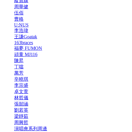
縱貫線
周華健
伍佰
曹格
U:NUS
李浩瑋
王謙Goatak
163braces
福夢 FUMON
頑童 MJ116
陳昇
丁噹
萬芳
辛曉琪
李宗盛
卓文萱
林哲儀
張韶涵
劉若英
梁靜茹
周興哲
演唱會系列周邊