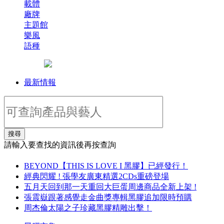
載體
廠牌
主題館
樂風
語種
最新情報
搜尋
請輸入要查找的資訊後再按查詢
BEYOND【THIS IS LOVE I 黑膠】已經發行！
經典閃耀 ! 張學友廣東精選2CDs重磅登場
五月天回到那一天重回大巨蛋周邊商品全新上架 !
張震嶽跟著感覺走金曲獎專輯黑膠追加限時預購
周杰倫太陽之子珍藏黑膠精雕出擊！