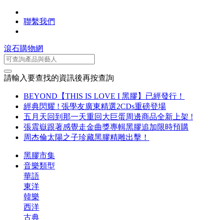
聯繫我們
滾石購物網
請輸入要查找的資訊後再按查詢
BEYOND【THIS IS LOVE I 黑膠】已經發行！
經典閃耀 ! 張學友廣東精選2CDs重磅登場
五月天回到那一天重回大巨蛋周邊商品全新上架 !
張震嶽跟著感覺走金曲獎專輯黑膠追加限時預購
周杰倫太陽之子珍藏黑膠精雕出擊！
黑膠市集
音樂類型
華語
東洋
韓樂
西洋
古典