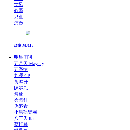
世界
心靈
兒童
演奏
頑童 MJ116
明星周邊
五月天 Mayday
五堅情
九澤 CP
黃鴻升
陳零九
齊豫
徐懷鈺
孫盛希
小男孩樂團
八三夭 831
蘇打綠