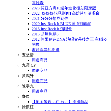
高雄場
2023 諾亞方舟10週年進化復刻限定版
2022 [好好好想見到你] 高雄跨年演唱會
2021 好好好想見到你
2020 Just Rock It BLUE 藍 [桃園場]
2016 Just Rock It 演唱會
2015 超犀利趴6
2012 無限創造DNA 演唱會幕後之王 主腦公
開展
書籍與其他周邊
五堅情
周邊商品
九澤 CP
周邊商品
黃鴻升
周邊商品
陳零九
周邊商品
齊豫
【風采依舊．在 台北】周邊商品
徐懷鈺