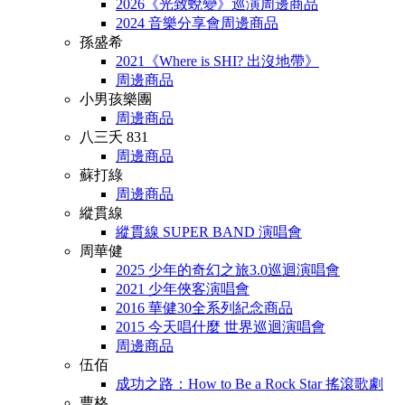
2026《光致蛻變》巡演周邊商品
2024 音樂分享會周邊商品
孫盛希
2021《Where is SHI? 出沒地帶》
周邊商品
小男孩樂團
周邊商品
八三夭 831
周邊商品
蘇打綠
周邊商品
縱貫線
縱貫線 SUPER BAND 演唱會
周華健
2025 少年的奇幻之旅3.0巡迴演唱會
2021 少年俠客演唱會
2016 華健30全系列紀念商品
2015 今天唱什麼 世界巡迴演唱會
周邊商品
伍佰
成功之路：How to Be a Rock Star 搖滾歌劇
曹格