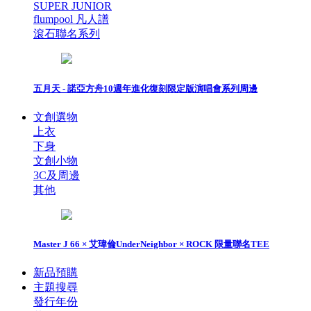
SUPER JUNIOR
flumpool 凡人譜
滾石聯名系列
五月天 - 諾亞方舟10週年進化復刻限定版演唱會系列周邊
文創選物
上衣
下身
文創小物
3C及周邊
其他
Master J 66 × 艾瑋倫UnderNeighbor × ROCK 限量聯名TEE
新品預購
主題搜尋
發行年份