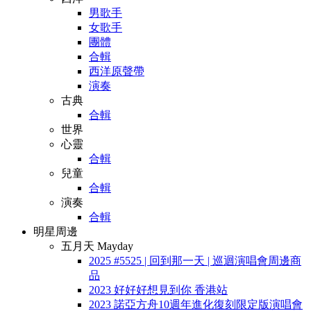
男歌手
女歌手
團體
合輯
西洋原聲帶
演奏
古典
合輯
世界
心靈
合輯
兒童
合輯
演奏
合輯
明星周邊
五月天 Mayday
2025 #5525 | 回到那一天 | 巡迴演唱會周邊商
品
2023 好好好想見到你 香港站
2023 諾亞方舟10週年進化復刻限定版演唱會