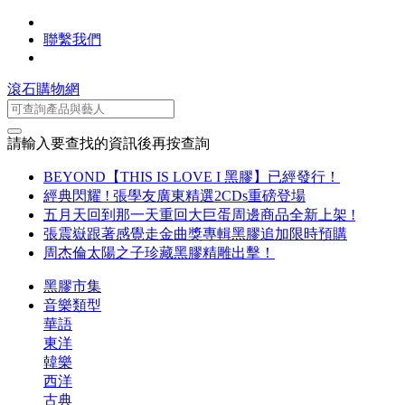
聯繫我們
滾石購物網
請輸入要查找的資訊後再按查詢
BEYOND【THIS IS LOVE I 黑膠】已經發行！
經典閃耀 ! 張學友廣東精選2CDs重磅登場
五月天回到那一天重回大巨蛋周邊商品全新上架 !
張震嶽跟著感覺走金曲獎專輯黑膠追加限時預購
周杰倫太陽之子珍藏黑膠精雕出擊！
黑膠市集
音樂類型
華語
東洋
韓樂
西洋
古典