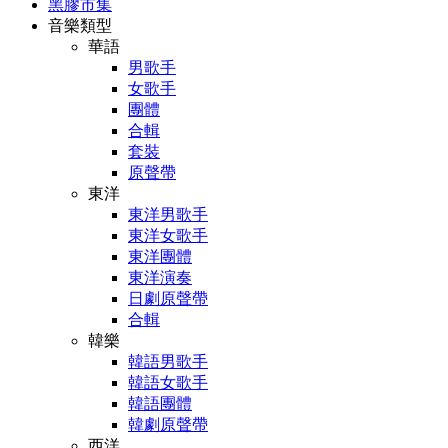
黑膠市集
音樂類型
華語
男歌手
女歌手
團體
合輯
套裝
原聲帶
東洋
東洋男歌手
東洋女歌手
東洋團體
東洋演奏
日劇原聲帶
合輯
韓樂
韓語男歌手
韓語女歌手
韓語團體
韓劇原聲帶
西洋