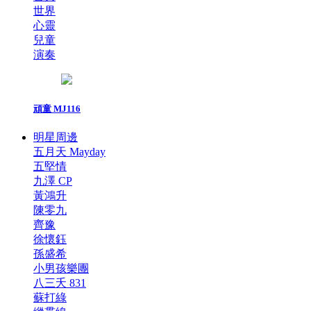
世界
心靈
兒童
演奏
頑童 MJ116
明星周邊
五月天 Mayday
五堅情
九澤 CP
黃鴻升
陳零九
齊豫
徐懷鈺
孫盛希
小男孩樂團
八三夭 831
蘇打綠