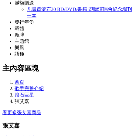
滿額贈送
凡購買滾石30 BD/DVD/書籍 即贈演唱會紀念場刊
一本
發行年份
載體
廠牌
主題館
樂風
語種
主內容區塊
首頁
歌手完整介紹
滾石巨星
張艾嘉
看更多張艾嘉商品
張艾嘉