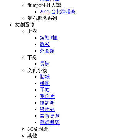
flumpool 凡人譜
2015 台北演唱會
滾石聯名系列
文創選物
上衣
短袖T恤
襯衫
外套類
下身
長褲
文創小物
貼紙
拼圖
手帕
明信片
鑰匙圈
證件夾
益智桌遊
藝術餐瓷
3C及周邊
其他