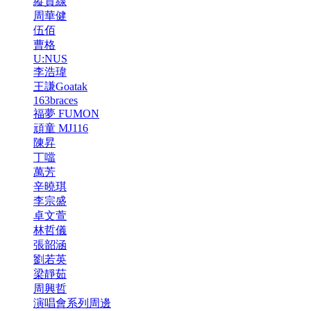
縱貫線
周華健
伍佰
曹格
U:NUS
李浩瑋
王謙Goatak
163braces
福夢 FUMON
頑童 MJ116
陳昇
丁噹
萬芳
辛曉琪
李宗盛
卓文萱
林哲儀
張韶涵
劉若英
梁靜茹
周興哲
演唱會系列周邊