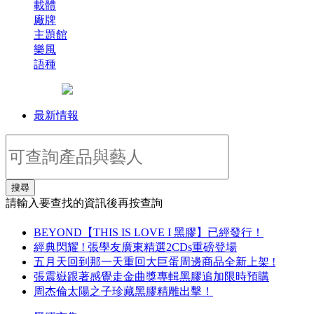
載體
廠牌
主題館
樂風
語種
最新情報
搜尋
請輸入要查找的資訊後再按查詢
BEYOND【THIS IS LOVE I 黑膠】已經發行！
經典閃耀 ! 張學友廣東精選2CDs重磅登場
五月天回到那一天重回大巨蛋周邊商品全新上架 !
張震嶽跟著感覺走金曲獎專輯黑膠追加限時預購
周杰倫太陽之子珍藏黑膠精雕出擊！