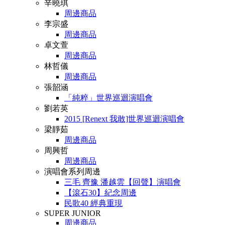
辛曉琪
周邊商品
李宗盛
周邊商品
卓文萱
周邊商品
林哲儀
周邊商品
張韶涵
「純粹」世界巡迴演唱會
劉若英
2015 [Renext 我敢]世界巡迴演唱會
梁靜茹
周邊商品
周興哲
周邊商品
演唱會系列周邊
三毛 齊豫 潘越雲【回聲】演唱會
【滾石30】紀念周邊
民歌40 經典重現
SUPER JUNIOR
周邊商品