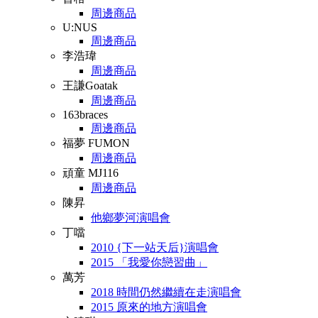
周邊商品
U:NUS
周邊商品
李浩瑋
周邊商品
王謙Goatak
周邊商品
163braces
周邊商品
福夢 FUMON
周邊商品
頑童 MJ116
周邊商品
陳昇
他鄉夢河演唱會
丁噹
2010 {下一站天后}演唱會
2015 「我愛你戀習曲」
萬芳
2018 時間仍然繼續在走演唱會
2015 原來的地方演唱會