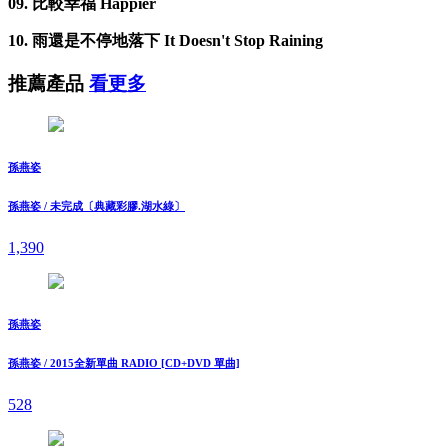
09. 比較幸福 Happier
10. 雨還是不停地落下 It Doesn't Stop Raining
推薦產品
看更多
孫燕姿
孫燕姿 / 未完成〔典藏彩膠.湖水綠〕
1,390
孫燕姿
孫燕姿 / 2015全新單曲 RADIO [CD+DVD 單曲]
528