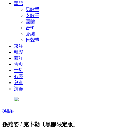
華語
男歌手
女歌手
團體
合輯
套裝
原聲帶
東洋
韓樂
西洋
古典
世界
心靈
兒童
演奏
孫燕姿
孫燕姿 / 克卜勒〔黑膠限定版〕