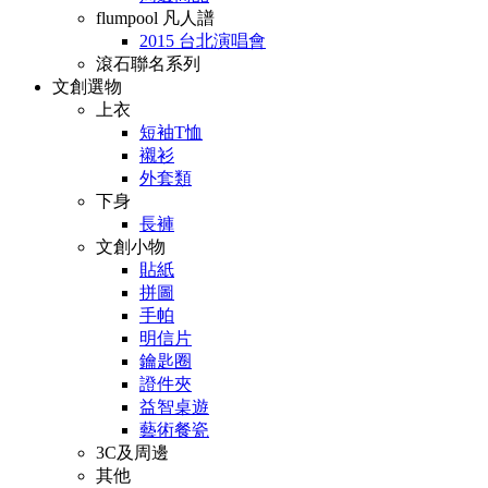
flumpool 凡人譜
2015 台北演唱會
滾石聯名系列
文創選物
上衣
短袖T恤
襯衫
外套類
下身
長褲
文創小物
貼紙
拼圖
手帕
明信片
鑰匙圈
證件夾
益智桌遊
藝術餐瓷
3C及周邊
其他