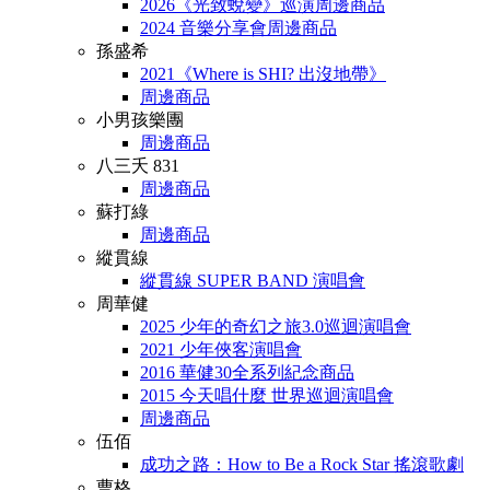
2026《光致蛻變》巡演周邊商品
2024 音樂分享會周邊商品
孫盛希
2021《Where is SHI? 出沒地帶》
周邊商品
小男孩樂團
周邊商品
八三夭 831
周邊商品
蘇打綠
周邊商品
縱貫線
縱貫線 SUPER BAND 演唱會
周華健
2025 少年的奇幻之旅3.0巡迴演唱會
2021 少年俠客演唱會
2016 華健30全系列紀念商品
2015 今天唱什麼 世界巡迴演唱會
周邊商品
伍佰
成功之路：How to Be a Rock Star 搖滾歌劇
曹格