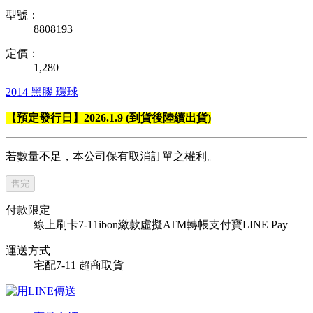
型號：
8808193
定價：
1,280
2014
黑膠
環球
【預定發行日】2026.1.9 (到貨後陸續出貨)
若數量不足，本公司保有取消訂單之權利。
售完
付款限定
線上刷卡
7-11ibon繳款
虛擬ATM轉帳
支付寶
LINE Pay
運送方式
宅配
7-11 超商取貨