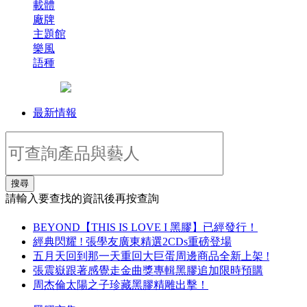
載體
廠牌
主題館
樂風
語種
最新情報
搜尋
請輸入要查找的資訊後再按查詢
BEYOND【THIS IS LOVE I 黑膠】已經發行！
經典閃耀 ! 張學友廣東精選2CDs重磅登場
五月天回到那一天重回大巨蛋周邊商品全新上架 !
張震嶽跟著感覺走金曲獎專輯黑膠追加限時預購
周杰倫太陽之子珍藏黑膠精雕出擊！