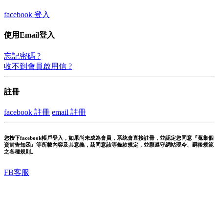
facebook 登入
使用Email登入
忘記密碼 ?
收不到會員啟用信 ?
註冊
facebook 註冊
email 註冊
您按下facebook帳戶登入，如果尚未成為會員，系統會直接註冊，並認定您同意『蒐集個
資前告知函』等所載內容及其意義，茲同意該等條款規定，並願遵守網站現今、嗣後規範
之各種規則。
FB客服