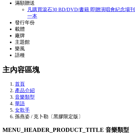
滿額贈送
凡購買滾石30 BD/DVD/書籍 即贈演唱會紀念場刊
一本
發行年份
載體
廠牌
主題館
樂風
語種
主內容區塊
首頁
產品介紹
音樂類型
華語
女歌手
孫燕姿 / 克卜勒〔黑膠限定版〕
MENU_HEADER_PRODUCT_TITLE
音樂類型