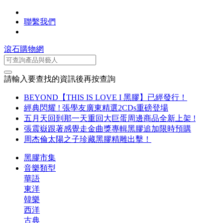
聯繫我們
滾石購物網
請輸入要查找的資訊後再按查詢
BEYOND【THIS IS LOVE I 黑膠】已經發行！
經典閃耀 ! 張學友廣東精選2CDs重磅登場
五月天回到那一天重回大巨蛋周邊商品全新上架 !
張震嶽跟著感覺走金曲獎專輯黑膠追加限時預購
周杰倫太陽之子珍藏黑膠精雕出擊！
黑膠市集
音樂類型
華語
東洋
韓樂
西洋
古典