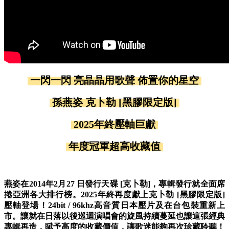
一閃一閃 亮晶晶用歌聲 佈置你的星空
孫燕姿 克卜勒 [黑膠限定版]
2025年終壓軸巨獻
年度冠軍超高收藏值
燕姿在2014年2月27 日發行天碟 [克卜勒]，專輯發行就全面席
捲亞洲各大排行榜。2025年終再度獻上克卜勒 [黑膠限定版]
壓軸登場！
24bit / 96khz高音質日本壓片及在台包裝重新上
市。讓就在日落以後巡迴演唱會的旋風持續蔓延也讓這張經典
專輯再造，賦予高度的收藏價值，讓歌迷能夠再次珍藏聆聽！