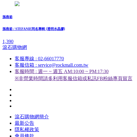
孫燕姿
孫燕姿 / STEFANIE同名專輯 [透明水晶膠]
1,390
滾石購物網
客服專線 : 02-66017770
客服信箱 : service@rockmall.com.tw
客服時間 : 週一 ~ 週五 AM:10:00 ~ PM:17:30
※非營業時間請多利用客服信箱或私訊FB粉絲專頁留言
滾石購物網簡介
最新公告
隱私權政策
會員條款