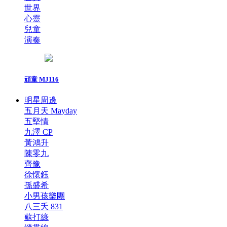
世界
心靈
兒童
演奏
頑童 MJ116
明星周邊
五月天 Mayday
五堅情
九澤 CP
黃鴻升
陳零九
齊豫
徐懷鈺
孫盛希
小男孩樂團
八三夭 831
蘇打綠