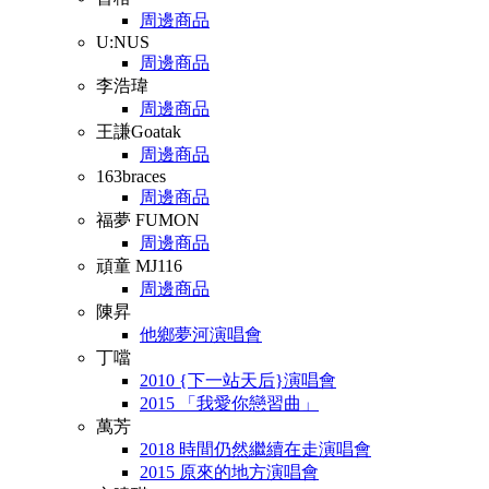
周邊商品
U:NUS
周邊商品
李浩瑋
周邊商品
王謙Goatak
周邊商品
163braces
周邊商品
福夢 FUMON
周邊商品
頑童 MJ116
周邊商品
陳昇
他鄉夢河演唱會
丁噹
2010 {下一站天后}演唱會
2015 「我愛你戀習曲」
萬芳
2018 時間仍然繼續在走演唱會
2015 原來的地方演唱會