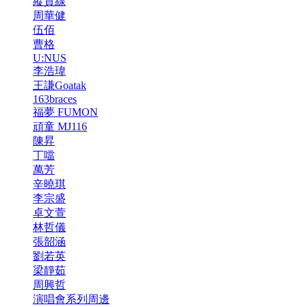
縱貫線
周華健
伍佰
曹格
U:NUS
李浩瑋
王謙Goatak
163braces
福夢 FUMON
頑童 MJ116
陳昇
丁噹
萬芳
辛曉琪
李宗盛
卓文萱
林哲儀
張韶涵
劉若英
梁靜茹
周興哲
演唱會系列周邊