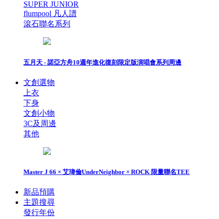
SUPER JUNIOR
flumpool 凡人譜
滾石聯名系列
五月天 - 諾亞方舟10週年進化復刻限定版演唱會系列周邊
文創選物
上衣
下身
文創小物
3C及周邊
其他
Master J 66 × 艾瑋倫UnderNeighbor × ROCK 限量聯名TEE
新品預購
主題搜尋
發行年份