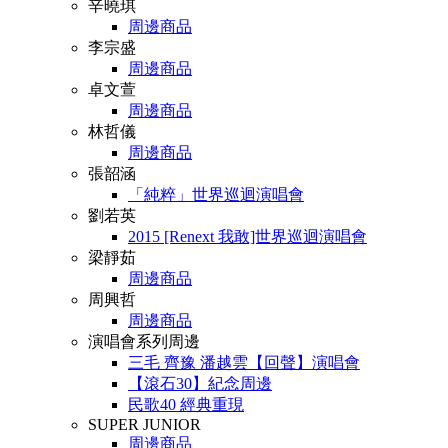
辛曉琪
周邊商品
李宗盛
周邊商品
卓文萱
周邊商品
林哲儀
周邊商品
張韶涵
「純粹」世界巡迴演唱會
劉若英
2015 [Renext 我敢]世界巡迴演唱會
梁靜茹
周邊商品
周興哲
周邊商品
演唱會系列周邊
三毛 齊豫 潘越雲【回聲】演唱會
【滾石30】紀念周邊
民歌40 經典重現
SUPER JUNIOR
周邊商品