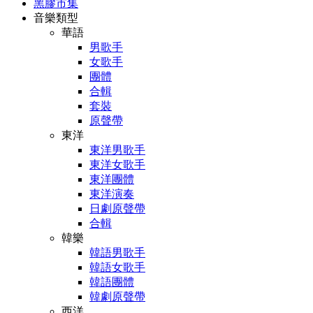
黑膠市集
音樂類型
華語
男歌手
女歌手
團體
合輯
套裝
原聲帶
東洋
東洋男歌手
東洋女歌手
東洋團體
東洋演奏
日劇原聲帶
合輯
韓樂
韓語男歌手
韓語女歌手
韓語團體
韓劇原聲帶
西洋