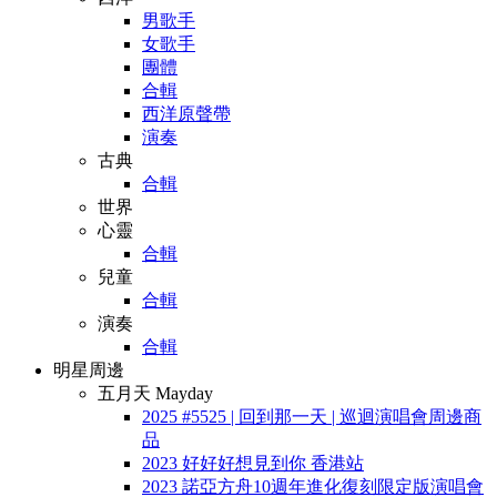
男歌手
女歌手
團體
合輯
西洋原聲帶
演奏
古典
合輯
世界
心靈
合輯
兒童
合輯
演奏
合輯
明星周邊
五月天 Mayday
2025 #5525 | 回到那一天 | 巡迴演唱會周邊商
品
2023 好好好想見到你 香港站
2023 諾亞方舟10週年進化復刻限定版演唱會