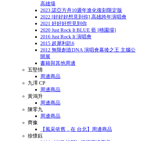
高雄場
2023 諾亞方舟10週年進化復刻限定版
2022 [好好好想見到你] 高雄跨年演唱會
2021 好好好想見到你
2020 Just Rock It BLUE 藍 [桃園場]
2016 Just Rock It 演唱會
2015 超犀利趴6
2012 無限創造DNA 演唱會幕後之王 主腦公
開展
書籍與其他周邊
五堅情
周邊商品
九澤 CP
周邊商品
黃鴻升
周邊商品
陳零九
周邊商品
齊豫
【風采依舊．在 台北】周邊商品
徐懷鈺